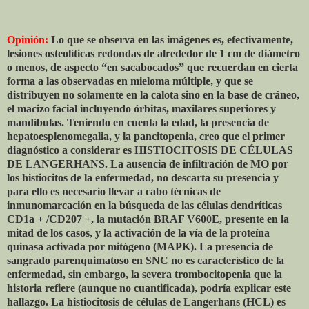
Opinión:
Lo que se observa en las imágenes es, efectivamente,
lesiones osteolíticas redondas de alrededor de 1 cm de diámetro
o menos, de aspecto “en sacabocados” que recuerdan en cierta
forma a las observadas en mieloma múltiple, y que se
distribuyen no solamente en la calota sino en la base de cráneo,
el macizo facial incluyendo órbitas, maxilares superiores y
mandíbulas. Teniendo en cuenta la edad, la presencia de
hepatoesplenomegalia, y la pancitopenia, creo que el primer
diagnóstico a considerar es HISTIOCITOSIS DE CÉLULAS
DE LANGERHANS. La ausencia de infiltración de MO por
los histiocitos de la enfermedad, no descarta su presencia y
para ello es necesario llevar a cabo técnicas de
inmunomarcación en la búsqueda de las células dendríticas
CD1a + /CD207 +, la mutación BRAF V600E, presente en la
mitad de los casos, y la activación de la vía de la proteína
quinasa activada por mitógeno (MAPK). La presencia de
sangrado parenquimatoso en SNC no es característico de la
enfermedad, sin embargo, la severa trombocitopenia que la
historia refiere (aunque no cuantificada), podría explicar este
hallazgo. La histiocitosis de células de Langerhans (HCL) es