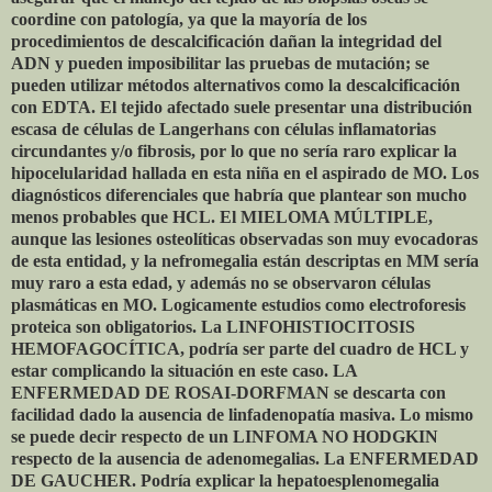
coordine con patología, ya que la mayoría de los
procedimientos de descalcificación dañan la integridad del
ADN y pueden imposibilitar las pruebas de mutación; se
pueden utilizar métodos alternativos como la descalcificación
con EDTA. El tejido afectado suele presentar una distribución
escasa de células de Langerhans con células inflamatorias
circundantes y/o fibrosis, por lo que no sería raro explicar la
hipocelularidad hallada en esta niña en el aspirado de MO. Los
diagnósticos diferenciales que habría que plantear son mucho
menos probables que HCL. El MIELOMA MÚLTIPLE,
aunque las lesiones osteolíticas observadas son muy evocadoras
de esta entidad, y la nefromegalia están descriptas en MM sería
muy raro a esta edad, y además no se observaron células
plasmáticas en MO. Logicamente estudios como electroforesis
proteica son obligatorios. La LINFOHISTIOCITOSIS
HEMOFAGOCÍTICA, podría ser parte del cuadro de HCL y
estar complicando la situación en este caso. LA
ENFERMEDAD DE ROSAI-DORFMAN se descarta con
facilidad dado la ausencia de linfadenopatía masiva. Lo mismo
se puede decir respecto de un LINFOMA NO HODGKIN
respecto de la ausencia de adenomegalias. La ENFERMEDAD
DE GAUCHER. Podría explicar la hepatoesplenomegalia