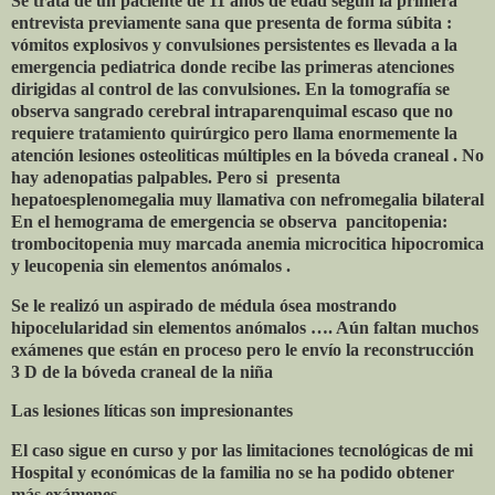
Se trata de un paciente de 11 años de edad según la primera
entrevista previamente sana que presenta de forma súbita :
vómitos explosivos y convulsiones persistentes es llevada a la
emergencia pediatrica donde recibe las primeras atenciones
dirigidas al control de las convulsiones. En la tomografía se
observa sangrado cerebral intraparenquimal escaso que no
requiere tratamiento quirúrgico pero llama enormemente la
atención lesiones osteoliticas múltiples en la bóveda craneal . No
hay adenopatias palpables. Pero si
presenta
hepatoesplenomegalia muy llamativa con nefromegalia bilateral
En el hemograma de emergencia se observa
pancitopenia:
trombocitopenia muy marcada anemia microcitica hipocromica
y leucopenia sin elementos anómalos .
Se le realizó un aspirado de médula ósea mostrando
hipocelularidad sin elementos anómalos …. Aún faltan muchos
exámenes que están en proceso pero le envío la reconstrucción
3 D de la bóveda craneal de la niña
Las lesiones líticas son impresionantes
El caso sigue en curso y por las limitaciones tecnológicas de mi
Hospital y económicas de la familia no se ha podido obtener
más exámenes …