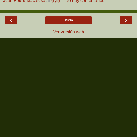
Juan Pedro Macaluso
at
6:35
No hay comentarios:
‹
›
Inicio
Ver versión web