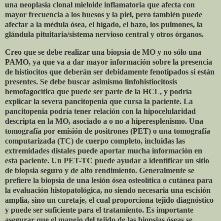
una neoplasia clonal mieloide inflamatoria que afecta con
mayor frecuencia a los huesos y la piel, pero también puede
afectar a la médula ósea, el hígado, el bazo, los pulmones, la
glándula pituitaria/sistema nervioso central y otros órganos.
Creo que se debe realizar una biopsia de MO y no sólo una
PAMO, ya que va a dar mayor información sobre la presencia
de histiocitos que deberán ser debidamente fenotipados si están
presentes. Se debe buscar asimismo linfohistiocitosis
hemofagocítica que puede ser parte de la HCL, y podría
explicar la severa pancitopenia que cursa la paciente. La
pancitopenia podría tener relación con la hipocelularidad
descripta en la MO, asociado a o no a hiperesplenismo. Una
tomografía por emisión de positrones (PET) o una tomografía
computarizada (TC) de cuerpo completo, incluidas las
extremidades distales puede aportar mucha información en
esta paciente. Un PET-TC puede ayudar a identificar un sitio
de biopsia seguro y de alto rendimiento. Generalmente se
prefiere la biopsia de una lesión ósea osteolítica o cutánea para
la evaluación histopatológica, no siendo necesaria una escisión
amplia, sino un curetaje, el cual proporciona tejido diagnóstico
y puede ser suficiente para el tratamiento. Es importante
asegurar que el manejo del tejido de las biopsias óseas se