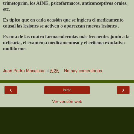
trimetoprim, los AINE, psicofármacos, anticonceptivos orales,
etc.
Es típico que en cada ocasión que se ingiera el medicamento
causal las lesiones se activen o aparezcan nuevas lesiones .
Es una de las cuatro farmacodermias más frecuentes junto a la
urticaria, el exantema medicamentoso y el eritema exudativo
multiforme.
Juan Pedro Macaluso
at
6:25
No hay comentarios:
‹
›
Inicio
Ver versión web