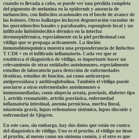
cuando es llevada a cabo, se puede ver una pérdida completa
del pigmento de melanina en la epidermis y ausencia de
melanocitos, con linfocitos ocasionales en el borde de avance de
las lesiones. Otros hallazgos incluyen degeneración vacuolar de
los queratinocitos basales y parabasales, espongiosis focal y un
infiltrado linfohistiocítico dérmico en la interfaz
dermoepidérmica, especialmente en la piel perilesional con
vitíligo que se propaga activamente. La tinción
inmunohistoquímica muestra una preponderancia de linfocitos
T CD8 + en el infiltrado inflamatorio. Cada vez que se
establezca el diagnóstico de vitiligo, es importante hacer un
relevamiento de otras entidades autoinmunes, especialmente
estudios de laboratorio para detección de enfermedades
tiroideas, estudios de función, así como anticuerpos
antiperoxidasa y antitiroglobulina. También el vitíligo puede
asociarse a otras enfermedades autoinmunes o
inmunomediadas, como alopecia areata, psoriasis, diabetes tipo
1, artritis reumatoide, artritis psoriásica, enfermedad
inflamatoria intestinal, anemia perniciosa, morfea lineal,
miastenia gravis, lupus eritematoso sistémico, lupus discoide y
enfermedad de Sjögren.
En este caso, sin embargo, hay dos datos que están en contra
del diagnóstico de vitíligo. Uno es el prurito, el vitíligo no tiene
al prurito, al menos como un síntoma común, y el otro es que