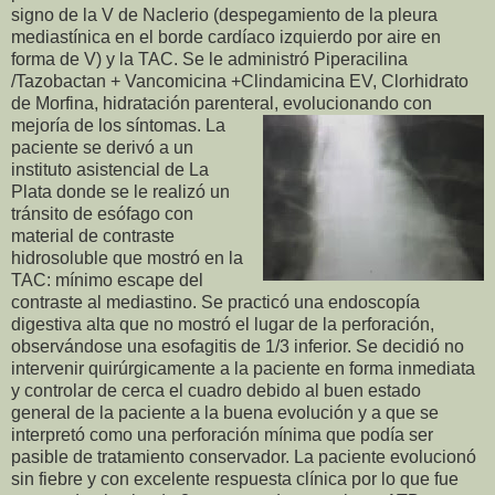
signo de la V de Naclerio (despegamiento de la pleura
mediastínica en el borde cardíaco izquierdo por aire en
forma de V) y la TAC. Se le administró Piperacilina
/Tazobactan + Vancomicina +Clindamicina EV, Clorhidrato
de Morfina, hidratación parenteral, e
volucionando con
mejoría de los síntomas. La
paciente se derivó a un
instituto asistencial de La
Plata donde se le realizó un
tránsito de esófago con
material de contraste
hidrosoluble que mostró en la
TAC: mínimo escape del
contraste al mediastino. Se practicó una endoscopía
digestiva alta que no mostró el lugar de la perforación,
observándose una esofagitis de 1/3 inferior. Se decidió no
intervenir quirúrgicamente a la paciente en forma inmediata
y controlar de cerca el cuadro debido al buen estado
general de la paciente a la buena evolución y a que se
interpretó como una perforación mínima que podía ser
pasible de tratamiento conservador. La paciente evolucionó
sin fiebre y con excelente respuesta clínica por lo que fue