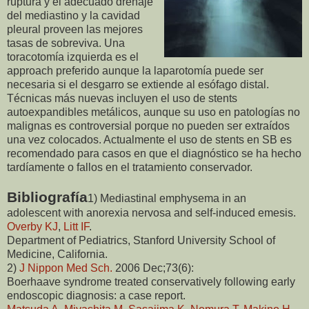
ruptura y el adecuado drenaje
del mediastino y la cavidad
pleural proveen las mejores
tasas de sobreviva. Una
toracotomía izquierda es el
approach preferido aunque la laparotomía puede ser
necesaria si el desgarro se extiende al esófago distal.
Técnicas más nuevas incluyen el uso de stents
autoexpandibles metálicos, aunque su uso en patologías no
malignas es controversial porque no pueden ser extraídos
una vez colocados. Actualmente el uso de stents en SB es
recomendado para casos en que el diagnóstico se ha hecho
tardíamente o fallos en el tratamiento conservador.
Bibliografía
1) Mediastinal emphysema in an
adolescent with anorexia nervosa and self-induced emesis.
Overby KJ
,
Litt IF
.
Department of Pediatrics, Stanford University School of
Medicine, California.
2)
J Nippon Med Sch.
2006 Dec;73(6):
Boerhaave syndrome treated conservatively following early
endoscopic diagnosis: a case report.