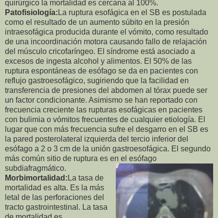
quirúrgico la mortalidad es cercana al 100%.
Patofisiología:
La ruptura esofágica en el SB es postulada
como el resultado de un aumento súbito en la presión
intraesofágica producida durante el vómito, como resultado
de una incoordinación motora causando fallo de relajación
del músculo cricofaríngeo. El síndrome está asociado a
excesos de ingesta alcohol y alimentos. El 50% de las
ruptura espontáneas de esófago se da en pacientes con
reflujo gastroesofágico, sugiriendo que la facilidad en
transferencia de presiones del abdomen al tórax puede ser
un factor condicionante. Asimismo se han reportado con
frecuencia creciente las rupturas esofágicas en pacientes
con bulimia o vómitos frecuentes de cualquier etiología. El
lugar que con más frecuencia sufre el desgarro en el SB es
la pared posterolateral izquierda del tercio inferior del
esófago a 2 o 3 cm de la unión gastroesofágica. El segundo
más común sitio de ruptura es en el esófago
subdiafragmático.
Morbimortalidad:
La tasa de
mortalidad es alta. Es la más
letal de las perforaciones del
tracto gastrointestinal. La tasa
de mortalidad es