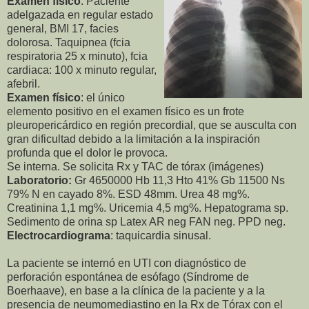
Examen físico
: Paciente
adelgazada en regular estado
general, BMI 17, facies
dolorosa. Taquipnea (fcia
respiratoria 25 x minuto), fcia
cardiaca: 100 x minuto regular,
afebril.
Examen físico
: el único
elemento positivo en el examen físico es un frote
pleuropericárdico en región precordial, que se ausculta con
gran dificultad debido a la limitación a la inspiración
profunda que el dolor le provoca.
Se interna. Se solicita Rx y TAC de tórax (imágenes)
Laboratorio:
Gr 4650000 Hb 11,3 Hto 41% Gb 11500 Ns
79% N en cayado 8%. ESD 48mm. Urea 48 mg%.
Creatinina 1,1 mg%. Uricemia 4,5 mg%. Hepatograma sp.
Sedimento de orina sp Latex AR neg FAN neg. PPD neg.
Electrocardiograma
: taquicardia sinusal.
La paciente se internó en UTI con diagnóstico de
perforación espontánea de esófago (Síndrome de
Boerhaave), en base a la clínica de la paciente y a la
presencia de neumomediastino en la Rx de Tórax con el