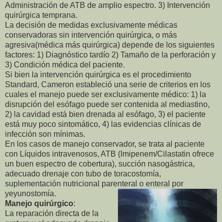
Administración de ATB de amplio espectro. 3) Intervención
quirúrgica temprana.
La decisión de medidas exclusivamente médicas
conservadoras sin intervención quirúrgica, o más
agresiva(médica más quirúrgica) depende de los siguientes
factores: 1) Diagnóstico tardío 2) Tamaño de la perforación y
3) Condición médica del paciente.
Si bien la intervención quirúrgica es el procedimiento
Standard, Cameron estableció una serie de criterios en los
cuales el manejo puede ser exclusivamente médico: 1) la
disrupción del esófago puede ser contenida al mediastino,
2) la cavidad está bien drenada al esófago, 3) el paciente
está muy poco sintomático, 4) las evidencias clínicas de
infección son mínimas.
En los casos de manejo conservador, se trata al paciente
con Líquidos intravenosos, ATB (Imipenem/Cilastatin ofrece
un buen espectro de cobertura), succión nasogástrica,
adecuado drenaje con tubo de toracostomía,
suplementación nutricional parenteral o e
nteral por
yeyunostomía.
Manejo quirúrgico
:
La reparación directa de la