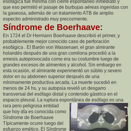
esofágica fue mínima con cierre espontáneo inmediato y
que eso permitió el pasaje de burbujas aéreas ingeridas con
la gaseosa, además de un tratamiento ATB de amplio
espectro administrado muy precozmente.
Síndrome de Boerhaave
:
En 1724 el Dr Hermann Boerhaave describió el primer, y
probablemente mejor conocido caso de perforación
esofágica . El Barón von Wassenaer, el gran almirante
holandés después de una gran comilona procedió a la
emesis autoprovocada como era su costumbre luego de
grandes excesos de alimentos y alcohol. Sin embargo en
esta ocasión, el almirante experimentó un súbito y severo
dolor en su abdomen superior después de una
mínimamente productiva arcada. La muerte sucedió en
menos de 24 hs, y su autopsia reveló un desgarro
transversal del esófago distal y contenido gástrico en el
espacio pleural. La ruptura espontánea de esófago es
una
rara pero peligrosa entidad
que hoy día es conocida como
Síndrome de Boerhaave
Típicamente ocurre luego del
esfuerzo emético. El Síndrome