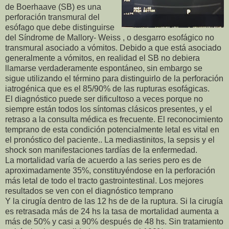
de Boerhaave (SB) es una
perforación transmural del
esófago que debe distinguirse
del Síndrome de Mallory- Weiss , o desgarro esofágico no
transmural asociado a vómitos. Debido a que está asociado
generalmente a vómitos, en realidad el SB no debiera
llamarse verdaderamente espontáneo, sin embargo se
sigue utilizando el término para distinguirlo de la perforación
iatrogénica que es el 85/90% de las rupturas esofágicas.
El diagnóstico puede ser dificultoso a veces porque no
siempre están todos los síntomas clásicos presentes, y el
retraso a la consulta médica es frecuente. El reconocimiento
temprano de esta condición potencialmente letal es vital en
el pronóstico del paciente.. La mediastinitos, la sepsis y el
shock son manifestaciones tardías de la enfermedad.
La mortalidad varía de acuerdo a las series pero es de
aproximadamente 35%, constituyéndose en la perforación
más letal de todo el tracto gastrointestinal. Los mejores
resultados se ven con el diagnóstico temprano
Y la cirugía dentro de las 12 hs de de la ruptura. Si la cirugía
es retrasada más de 24 hs la tasa de mortalidad aumenta a
más de 50% y casi a 90% después de 48 hs. Sin tratamiento