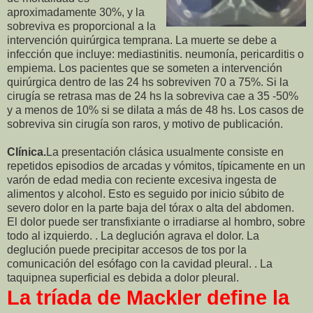
aproximadamente 30%, y la
sobreviva es proporcional a la
intervención quirúrgica temprana. La muerte se debe a
infección que incluye: mediastinitis. neumonía, pericarditis o
empiema. Los pacientes que se someten a intervención
quirúrgica dentro de las 24 hs sobreviven 70 a 75%. Si la
cirugía se retrasa mas de 24 hs la sobreviva cae a 35 -50%
y a menos de 10% si se dilata a más de 48 hs. Los casos de
sobreviva sin cirugía son raros, y motivo de publicación.
Clínica.
La presentación clásica usualmente consiste en
repetidos episodios de arcadas y vómitos, típicamente en un
varón de edad media con reciente excesiva ingesta de
alimentos y alcohol. Esto es seguido por inicio súbito de
severo dolor en la parte baja del tórax o alta del abdomen.
El dolor puede ser transfixiante o irradiarse al hombro, sobre
todo al izquierdo. . La deglución agrava el dolor. La
deglución puede precipitar accesos de tos por la
comunicación del esófago con la cavidad pleural. . La
taquipnea superficial es debida a dolor pleural.
La tríada de Mackler define la