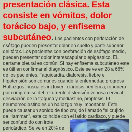
presentación clásica. Esta
consiste en vómitos, dolor
torácico bajo, y enfisema
subcutáneo
.
Los pacientes con perforación de
esófago pueden presentar dolor en cuello y parte superior
del tórax. Los pacientes con perforación de esófago medio,
pueden presentar dolor interescapular o epigástrico. EL
derrame pleural es común. Si hay enfisema subcutáneo este
es útil en confirmar el diagnóstico. Este se ve en 28 a 66%
de los pacientes. Taquicardia, diaforesis, fiebre e
hipotensión son comunes cuando la enfermedad progresa.
Hallazgos inusuales incluyen: cianosis periférica, ronquera
por compromiso del recurrente distensión venosa cervical,
desviación de la traquea y mediastino, proptosis. El
neumomediastino es un hallazgo muy importante. Este
puede causar un sonido de tipo crujido llamado “el crujido
de Hamman”, este coincide con el latido cardíaco, y puede
se
r confundido con frote
pericárdico. Se ve en 20% de