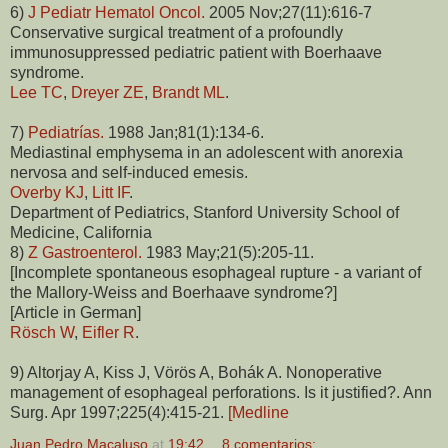
6)
J Pediatr Hematol Oncol.
2005 Nov;27(11):616-7
Conservative surgical treatment of a profoundly
immunosuppressed pediatric patient with Boerhaave
syndrome.
Lee TC
,
Dreyer ZE
,
Brandt ML
.
7)
Pediatrías.
1988 Jan;81(1):134-6.
Mediastinal emphysema in an adolescent with anorexia
nervosa and self-induced emesis.
Overby KJ
,
Litt IF
.
Department of Pediatrics, Stanford University School of
Medicine, California
8)
Z Gastroenterol.
1983 May;21(5):205-11.
[Incomplete spontaneous esophageal rupture - a variant of
the Mallory-Weiss and Boerhaave syndrome?]
[Article in German]
Rösch W
,
Eifler R
.
9) Altorjay A, Kiss J, Vörös A, Bohák A. Nonoperative
management of esophageal perforations. Is it justified?. Ann
Surg. Apr 1997;225(4):415-21.
[Medline
Juan Pedro Macaluso
at
19:42
8 comentarios: