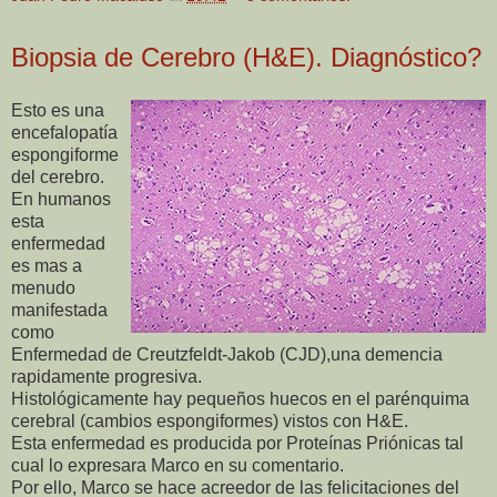
Biopsia de Cerebro (H&E). Diagnóstico?
Esto es una
encefalopatía
espongiforme
del cerebro.
En humanos
esta
enfermedad
es mas a
menudo
manifestada
como
Enfermedad de Creutzfeldt-Jakob (CJD),una demencia
rapidamente progresiva.
Histológicamente hay pequeños huecos en el parénquima
cerebral (cambios espongiformes) vistos con H&E.
Esta enfermedad es producida por Proteínas Priónicas tal
cual lo expresara Marco en su comentario.
Por ello, Marco se hace acreedor de las felicitaciones del