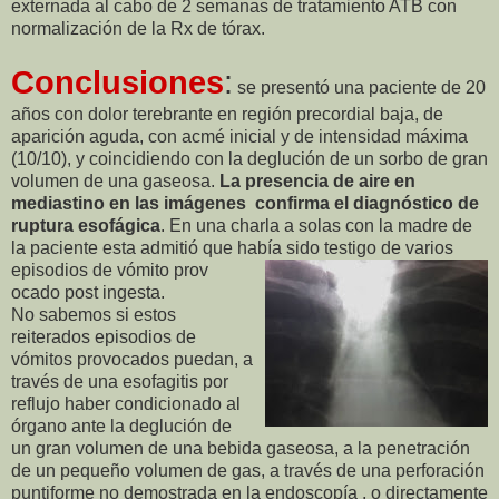
externada al cabo de 2 semanas de tratamiento ATB con
normalización de la Rx de tórax.
Conclusiones
:
se presentó una paciente de 20
años con dolor terebrante en región precordial baja, de
aparición aguda, con acmé inicial y de intensidad máxima
(10/10), y coincidiendo con la deglución de un sorbo de gran
volumen de una gaseosa.
La presencia de aire en
mediastino en las imágenes confirma el diagnóstico de
ruptura esofágica
. En una charla a solas con la madre de
la paciente esta admitió que había sido testigo de varios
episodios de vómito prov
ocado post ingesta.
No sabemos si estos
reiterados episodios de
vómitos provocados puedan, a
través de una esofagitis por
reflujo haber condicionado al
órgano ante la deglución de
un gran volumen de una bebida gaseosa, a la penetración
de un pequeño volumen de gas, a través de una perforación
puntiforme no demostrada en la endoscopía , o directamente