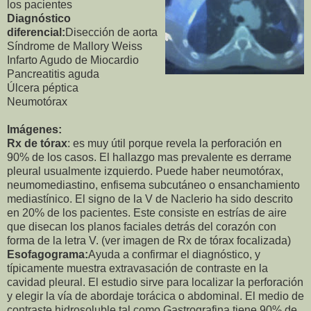
los pacientes
Diagnóstico
diferencial:
Disección de aorta
Síndrome de Mallory Weiss
Infarto Agudo de Miocardio
Pancreatitis aguda
Úlcera péptica
Neumotórax
Imágenes:
Rx de tórax
: es muy útil porque revela la perforación en
90% de los casos. El hallazgo mas prevalente es derrame
pleural usualmente izquierdo. Puede haber neumotórax,
neumomediastino, enfisema subcutáneo o ensanchamiento
mediastínico. El signo de la V de Naclerio ha sido descrito
en 20% de los pacientes. Este consiste en estrías de aire
que disecan los planos faciales detrás del corazón con
forma de la letra V. (ver imagen de Rx de tórax focalizada)
Esofagograma:
Ayuda a confirmar el diagnóstico, y
típicamente muestra extravasación de contraste en la
cavidad pleural. El estudio sirve para localizar la perforación
y elegir la vía de abordaje torácica o abdominal. El medio de
contraste hidrosoluble tal como Gastrografina tiene 90% de