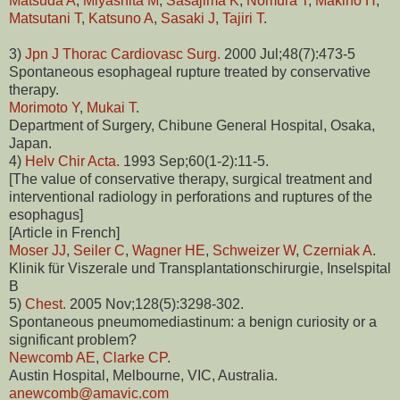
Matsuda A
,
Miyashita M
,
Sasajima K
,
Nomura T
,
Makino H
,
Matsutani T
,
Katsuno A
,
Sasaki J
,
Tajiri T
.
3)
Jpn J Thorac Cardiovasc Surg.
2000 Jul;48(7):473-5
Spontaneous esophageal rupture treated by conservative
therapy.
Morimoto Y
,
Mukai T
.
Department of Surgery, Chibune General Hospital, Osaka,
Japan.
4)
Helv Chir Acta.
1993 Sep;60(1-2):11-5.
[The value of conservative therapy, surgical treatment and
interventional radiology in perforations and ruptures of the
esophagus]
[Article in French]
Moser JJ
,
Seiler C
,
Wagner HE
,
Schweizer W
,
Czerniak A
.
Klinik für Viszerale und Transplantationschirurgie, Inselspital
B
5)
Chest.
2005 Nov;128(5):3298-302.
Spontaneous pneumomediastinum: a benign curiosity or a
significant problem?
Newcomb AE
,
Clarke CP
.
Austin Hospital, Melbourne, VIC, Australia.
anewcomb@amavic.com