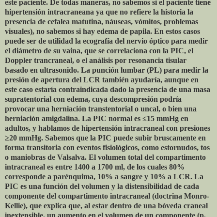
este paciente. De todas maneras, no sabemos si el paciente tiene
hipertensión intracraneana ya que no refiere la historia la
presencia de cefalea matutina, náuseas, vómitos, problemas
visuales), no sabemos si hay edema de papila. En estos casos
puede ser de utilidad la ecografía del nervio óptico para medir
el diámetro de su vaina, que se correlaciona con la PIC, el
Doppler trancraneal, o el análisis por resonancia tisular
basado en ultrasonido. La punción lumbar (PL) para medir la
presión de apertura del LCR también ayudaría, aunque en
este caso estaría contraindicada dado la presencia de una masa
supratentorial con edema, cuya descompresión podría
provocar una herniación transtentorial o uncal, o bien una
herniación amigdalina. La PIC normal es ≤15 mmHg en
adultos, y hablamos de hipertensión intracraneal con presiones
≥20 mmHg. Sabemos que la PIC puede subir bruscamente en
forma transitoria con eventos fisiológicos, como estornudos, tos
o maniobras de Valsalva. El volumen total del compartimento
intracraneal es entre 1400 a 1700 ml, de los cuales 80%
corresponde a parénquima, 10% a sangre y 10% a LCR. La
PIC es una función del volumen y la distensibilidad de cada
componente del compartimento intracraneal (doctrina Monro-
Kellie), que explica que, al estar dentro de una bóveda craneal
inextensible, un aumento en el volumen de un componente (p.