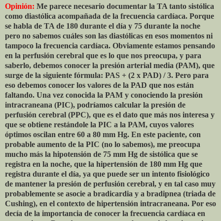
Opinión:
Me parece necesario documentar la TA tanto sistólica
como diastólica acompañada de la frecuencia cardíaca. Porque
se habla de TA de 180 durante el día y 75 durante la noche
pero no sabemos cuáles son las diastólicas en esos momentos ni
tampoco la frecuencia cardíaca. Obviamente estamos pensando
en la perfusión cerebral que es lo que nos preocupa, y para
saberlo, debemos conocer la presión arterial media (PAM), que
surge de la siguiente fórmula: PAS + (2 x PAD) / 3. Pero para
eso debemos conocer los valores de la PAD que nos están
faltando. Una vez conocida la PAM y conociendo la presión
intracraneana (PIC), podríamos calcular la presión de
perfusión cerebral (PPC), que es el dato que más nos interesa y
que se obtiene restándole la PIC a la PAM, cuyos valores
óptimos oscilan entre 60 a 80 mm Hg. En este paciente, con
probable aumento de la PIC (no lo sabemos), me preocupa
mucho más la hipotensión de 75 mm Hg de sistólica que se
registra en la noche, que la hipertensión de 180 mm Hg que
registra durante el día, ya que puede ser un intento fisiológico
de mantener la presión de perfusión cerebral, y en tal caso muy
probablemente se asocie a bradicardia y a bradipnea (triada de
Cushing), en el contexto de hipertensión intracraneana. Por eso
decía de la importancia de conocer la frecuencia cardíaca en