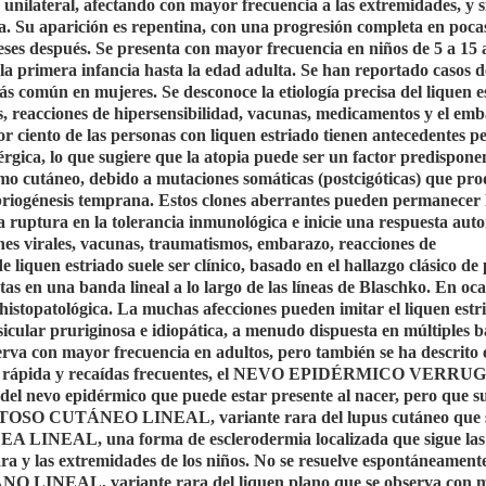
unilateral, afectando con mayor frecuencia a las extremidades, y s
a. Su aparición es repentina, con una progresión completa en poca
ses después. Se presenta con mayor frecuencia en niños de 5 a 15 
a primera infancia hasta la edad adulta. Se han reportado casos d
ás común en mujeres. Se desconoce la etiología precisa del liquen e
s, reacciones de hipersensibilidad, vacunas, medicamentos y el em
r ciento de las personas con liquen estriado tienen antecedentes p
lérgica, lo que sugiere que la atopia puede ser un factor predispone
smo cutáneo, debido a mutaciones somáticas (postcigóticas) que pr
briogénesis temprana. Estos clones aberrantes pueden permanecer 
ruptura en la tolerancia inmunológica e inicie una respuesta aut
nes virales, vacunas, traumatismos, embarazo, reacciones de
 liquen estriado suele ser clínico, basado en el hallazgo clásico de
stas en una banda lineal a lo largo de las líneas de Blaschko. En oca
histopatológica. La muchas afecciones pueden imitar el liquen estr
icular pruriginosa e idiopática, a menudo dispuesta en múltiples 
serva con mayor frecuencia en adultos, pero también se ha descrito 
 rápida y recaídas frecuentes, el
NEVO EPIDÉRMICO VERRU
 del nevo epidérmico que puede estar presente al nacer, pero que s
TOSO CUTÁNEO LINEAL
, variante rara del lupus cutáneo que 
EA LINEAL,
una forma de esclerodermia localizada que sigue las
ra y las extremidades de los niños. No se resuelve espontáneament
ANO LINEAL
, variante rara del liquen plano que se observa con