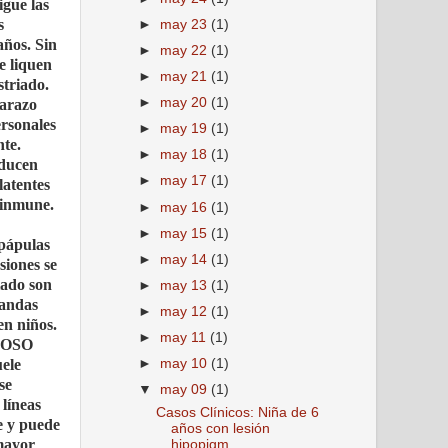
igue las
s
►
may 23
(1)
años. Sin
►
may 22
(1)
e liquen
►
may 21
(1)
striado.
►
may 20
(1)
barazo
ersonales
►
may 19
(1)
nte.
►
may 18
(1)
oducen
►
may 17
(1)
latentes
oinmune.
►
may 16
(1)
►
may 15
(1)
 pápulas
►
may 14
(1)
siones se
iado son
►
may 13
(1)
bandas
►
may 12
(1)
en niños.
►
may 11
(1)
GOSO
uele
►
may 10
(1)
se
▼
may 09
(1)
 líneas
Casos Clínicos: Niña de 6
e y puede
años con lesión
 mayor
hipopigm...