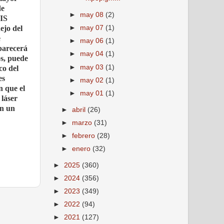
de
►
may 08
(2)
IS
ejo del
►
may 07
(1)
e
►
may 06
(1)
aparecerá
►
may 04
(1)
os, puede
►
may 03
(1)
co del
es
►
may 02
(1)
n que el
►
may 01
(1)
 láser
en un
►
abril
(26)
►
marzo
(31)
►
febrero
(28)
►
enero
(32)
►
2025
(360)
►
2024
(356)
►
2023
(349)
►
2022
(94)
►
2021
(127)