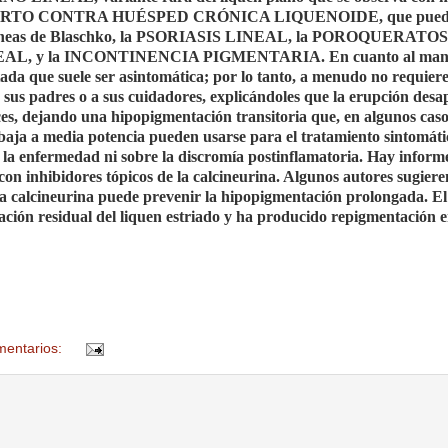
RTO CONTRA HUÉSPED CRÓNICA LIQUENOIDE
, que pue
íneas de Blaschko, la
PSORIASIS LINEAL
, la
POROQUERATOS
L, y la INCONTINENCIA PIGMENTARIA
. En cuanto al man
tada que suele ser asintomática; por lo tanto, a menudo no requier
 a sus padres o a sus cuidadores, explicándoles que la erupción des
ces, dejando una hipopigmentación transitoria que, en algunos cas
 baja a media potencia pueden usarse para el tratamiento sintomáti
e la enfermedad ni sobre la discromía postinflamatoria. Hay inform
 con inhibidores tópicos de la calcineurina. Algunos autores sugiere
a calcineurina puede prevenir la hipopigmentación prolongada. El
tación residual del liquen estriado y ha producido repigmentación 
mentarios: