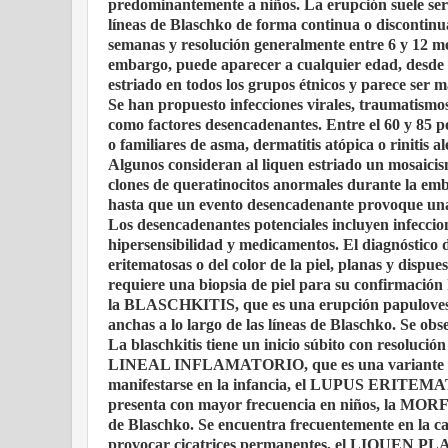
predominantemente a niños. La erupción suele ser 
líneas de Blaschko de forma continua o discontinu
semanas y resolución generalmente entre 6 y 12 me
embargo, puede aparecer a cualquier edad, desde l
estriado en todos los grupos étnicos y parece ser m
Se han propuesto infecciones virales, traumatismo
como factores desencadenantes. Entre el 60 y 85 po
o familiares de asma, dermatitis atópica o rinitis a
Algunos consideran al liquen estriado un mosaici
clones de queratinocitos anormales durante la em
hasta que un evento desencadenante provoque una 
Los desencadenantes potenciales incluyen infeccio
hipersensibilidad y medicamentos. El diagnóstico de
eritematosas o del color de la piel, planas y dispue
requiere una biopsia de piel para su confirmación 
la
BLASCHKITIS
, que es una erupción papuloves
anchas a lo largo de las líneas de Blaschko. Se ob
La blaschkitis tiene un inicio súbito con resolución
LINEAL INFLAMATORIO
, que es una variante
manifestarse en la infancia, el
LUPUS ERITEMA
presenta con mayor frecuencia en niños, la
MORF
de Blaschko. Se encuentra frecuentemente en la ca
provocar cicatrices permanentes, el
LIQUEN PL