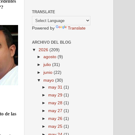
cedentes
??
TRANSLATE
Powered by
Translate
ARCHIVO DEL BLOG
▼
2026
(209)
►
agosto
(9)
►
julio
(31)
►
junio
(22)
▼
mayo
(30)
►
may 31
(1)
►
may 29
(1)
►
may 28
(1)
►
may 27
(1)
to de las
►
may 26
(1)
►
may 25
(1)
►
may 24
(1)