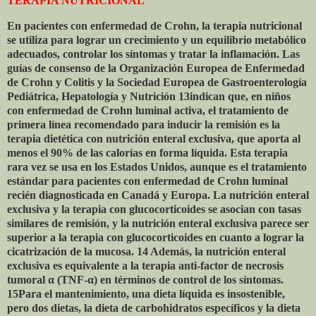
TERAPIA NUTRICIONAL
En pacientes con enfermedad de Crohn, la terapia nutricional
se utiliza para lograr un crecimiento y un equilibrio metabólico
adecuados, controlar los síntomas y tratar la inflamación. Las
guías de consenso de la Organización Europea de Enfermedad
de Crohn y Colitis y la Sociedad Europea de Gastroenterología
Pediátrica, Hepatología y Nutrición 13indican que, en niños
con enfermedad de Crohn luminal activa, el tratamiento de
primera línea recomendado para inducir la remisión es la
terapia dietética con nutrición enteral exclusiva, que aporta al
menos el 90% de las calorías en forma líquida. Esta terapia
rara vez se usa en los Estados Unidos, aunque es el tratamiento
estándar para pacientes con enfermedad de Crohn luminal
recién diagnosticada en Canadá y Europa. La nutrición enteral
exclusiva y la terapia con glucocorticoides se asocian con tasas
similares de remisión, y la nutrición enteral exclusiva parece ser
superior a la terapia con glucocorticoides en cuanto a lograr la
cicatrización de la mucosa. 14 Además, la nutrición enteral
exclusiva es equivalente a la terapia anti-factor de necrosis
tumoral
α
(TNF-
α
) en términos de control de los síntomas.
15Para el mantenimiento, una dieta líquida es insostenible,
pero dos dietas, la dieta de carbohidratos específicos y la dieta