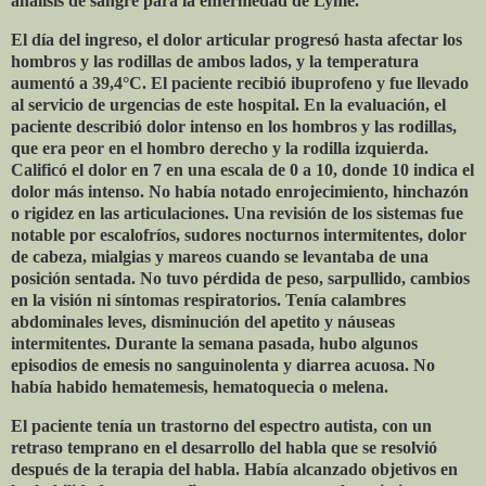
análisis de sangre para la enfermedad de Lyme.
El día del ingreso, el dolor articular progresó hasta afectar los
hombros y las rodillas de ambos lados, y la temperatura
aumentó a 39,4°C. El paciente recibió ibuprofeno y fue llevado
al servicio de urgencias de este hospital. En la evaluación, el
paciente describió dolor intenso en los hombros y las rodillas,
que era peor en el hombro derecho y la rodilla izquierda.
Calificó el dolor en 7 en una escala de 0 a 10, donde 10 indica el
dolor más intenso. No había notado enrojecimiento, hinchazón
o rigidez en las articulaciones. Una revisión de los sistemas fue
notable por escalofríos, sudores nocturnos intermitentes, dolor
de cabeza, mialgias y mareos cuando se levantaba de una
posición sentada. No tuvo pérdida de peso, sarpullido, cambios
en la visión ni síntomas respiratorios. Tenía calambres
abdominales leves, disminución del apetito y náuseas
intermitentes. Durante la semana pasada, hubo algunos
episodios de emesis no sanguinolenta y diarrea acuosa. No
había habido hematemesis, hematoquecia o melena.
El paciente tenía un trastorno del espectro autista, con un
retraso temprano en el desarrollo del habla que se resolvió
después de la terapia del habla. Había alcanzado objetivos en