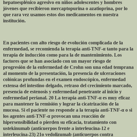
hepatoesplénico agresivo en niños adolescentes y hombres
jóvenes que recibieron mercaptopurina o azatioprina, por lo
que rara vez usamos estos dos medicamentos en nuestra
institución.
En pacientes con alto riesgo de evolución complicada de la
enfermedad, se recomienda la terapia anti-TNF-
α
tanto para la
terapia de inducción como para la de mantenimiento. Los
factores que se han asociado con un mayor riesgo de
progresión de la enfermedad de Crohn son una edad temprana
al momento de la presentación, la presencia de ulceraciones
colónicas profundas en el examen endoscópico, enfermedad
extensa del intestino delgado, retraso del crecimiento marcado,
presencia de estenosis y enfermedad penetrante al inicio y
enfermedad perianal. 20 La terapia anti-TNF-
α
es muy eficaz
para mantener la remisión y lograr la cicatrización de la
mucosa. Si el paciente no responde a la terapia anti-TNF-
α
o si
los agentes anti-TNF-
α
provocan una reacción de
hipersensibilidad o pierden su eficacia, tratamiento con
ustekinumab (anticuerpos frente a interleucina-12 e
interleucina-23) 21o vedolizumab (anticuerpos contra