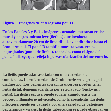
Figura 1. Imágenes de enterografía por TC
En los Paneles A y B, las imágenes coronales muestran realce
mural y engrosamiento leve (flechas) que involucra
aproximadamente 20 cm de íleon distal, extendiéndose hasta el
íleon terminal. El panel B también muestra vasos rectos
ingurgitados (punta de flecha), conocidos como el signo del
peine, hallazgo que refleja hipervascularización del mesenterio.
La ileítis puede estar asociada con una variedad de
condiciones. La enfermedad de Crohn suele ser el principal
diagnóstico. Los pacientes con colitis ulcerosa pueden tener
ileítis distal, denominada ileítis por retrolavado (backwash
ileitis). La ileítis reactiva puede ocurrir cuando existe un
proceso inflamatorio adyacente, como la apendicitis. La ileítis
infecciosa puede ser causada por una variedad de patógenos
bacterianos y virales; la ileítis tuberculosa se puede observar en