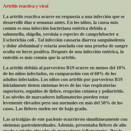
Artritis reactiva y viral
La artritis reactiva ocurre en respuesta a una infección que se
desarrolló días o semanas antes. En los niños, la causa más
común es una infección bacteriana entérica debida a
salmonella, shigella, yersinia o especies de campylobacter o
Escherichia coli . Tal infección causaría diarrea sanguinolenta
y dolor abdominal y estaría asociada con una prueba de sangre
oculta en heces positiva. Después de una infección entérica, la
entesitis es más común que la artritis.
La artritis debida al parvovirus B19 ocurre en menos del 10%
de los niños infectados, en comparación con el 60% de los
adultos infectados. Los niños con artritis por parvovirus B19
inicialmente tienen síntomas leves de las vías respiratorias
superiores, seguidos de fiebre, erupción cutánea y poliartritis.
Los niveles de marcadores inflamatorios pueden estar
levemente elevados pero son normales en más del 50% de los
casos. Las fiebres suelen ser de bajo grado.
Las artralgias de este paciente ocurrieron simultáneamente con
síntomas gastrointestinales. Además, presentaba fiebres de alto
grado y niveles elevados de marcadores inflamatorios. Por lo