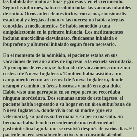
las habilidades motoras finas y gruesas y en el crecimiento.
Según los informes, había recibido todas las vacunas infantiles
de rutina. Otros antecedentes incluyeron asma, rinosinusitis
estacional y alergias al maní y las nueces; no había alergias
conocidas a medicamentos. Se había sometido a una
amigdalectomía en la primera infancia. Los medicamentos
incluían amoxicilina-clavulanato, fluticasona inhalada e
ibuprofeno y albuterol inhalado según fuera necesario.
En el momento de la admisión, el paciente estaba en sus
vacaciones de verano antes de ingresar a la escuela secundaria.
A principios de verano, se había ido de vacaciones a una zona
costera de Nueva Inglaterra. También había asistido a un
campamento en un área rural de Nueva Inglaterra, donde
acampó y caminó en áreas boscosas y nadó en agua dulce.
Había visto una garrapata en su ropa pero no recordaba
ninguna mordedura. Dos semanas antes de este ingreso, el
paciente había regresado a su hogar en un área suburbana de
Nueva Inglaterra, donde vivía con su madre (que era
veterinaria), su padre, su hermana y su perro mascota. Su
hermana había tenido recientemente una enfermedad
gastrointestinal aguda que se resolvió después de varios días. El
paciente no era sexualmente activo y no consumía alcohol,