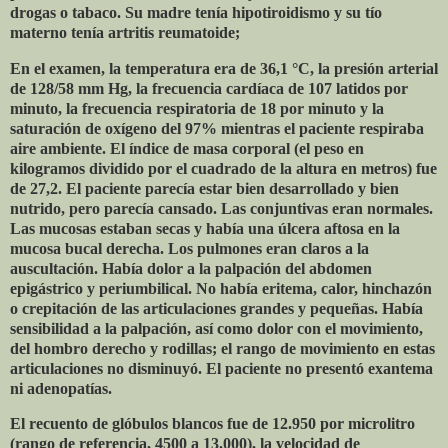
drogas o tabaco. Su madre tenía hipotiroidismo y su tío
materno tenía artritis reumatoide;
En el examen, la temperatura era de 36,1 °C, la presión arterial
de 128/58 mm Hg, la frecuencia cardíaca de 107 latidos por
minuto, la frecuencia respiratoria de 18 por minuto y la
saturación de oxígeno del 97% mientras el paciente respiraba
aire ambiente. El índice de masa corporal (el peso en
kilogramos dividido por el cuadrado de la altura en metros) fue
de 27,2. El paciente parecía estar bien desarrollado y bien
nutrido, pero parecía cansado. Las conjuntivas eran normales.
Las mucosas estaban secas y había una úlcera aftosa en la
mucosa bucal derecha. Los pulmones eran claros a la
auscultación. Había dolor a la palpación del abdomen
epigástrico y periumbilical. No había eritema, calor, hinchazón
o crepitación de las articulaciones grandes y pequeñas. Había
sensibilidad a la palpación, así como dolor con el movimiento,
del hombro derecho y rodillas; el rango de movimiento en estas
articulaciones no disminuyó. El paciente no presentó exantema
ni adenopatías.
El recuento de glóbulos blancos fue de 12.950 por microlitro
(rango de referencia, 4500 a 13.000), la velocidad de