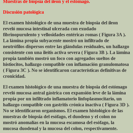
Muestras de biopsia del íleon y el estómago.
Discusión patológica
El examen histológico de una muestra de biopsia del íleon
reveló mucosa intestinal ulcerada con exudado
fibrinopurulento y vellosidades entéricas romas ( Figura 3A ).
La lámina propia subyacente mostró un infiltrado de
neutrófilos dispersos entre las glándulas residuales, un hallazgo
consistente con una ileítis activa severa ( Figura 3B ). La lámina
propia también mostró un foco con agregados sueltos de
histiocitos, hallazgo compatible con inflamación granulomatosa
( Figura 3C ). No se identificaron características definitivas de
cronicidad.
El examen histológico de una muestra de biopsia del estómago
reveló mucosa antral gástrica con expansión leve de la lámina
propia por un infiltrado inflamatorio linfoplasmocitario, un
hallazgo compatible con gastritis crónica inactiva ( Figura 3D ).
No se identificaron organismos. El examen histológico de las
muestras de biopsia del esófago, el duodeno y el colon no
mostró anomalías en la mucosa escamosa del esófago, la
mucosa duodenal y la mucosa del colon, respectivamente.