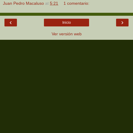
Juan Pedro Macaluso
at
5:21
1 comentario:
‹
›
Inicio
Ver versión web