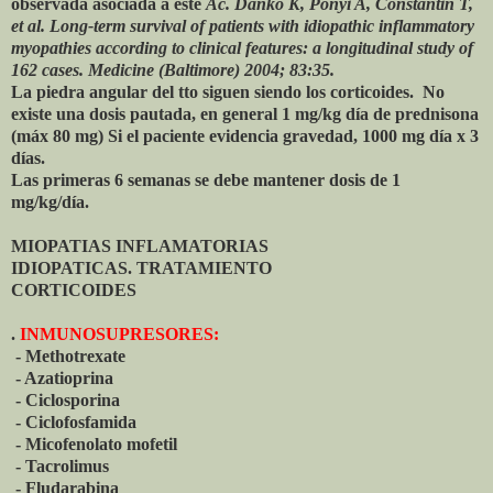
observada asociada a este
Ac.
Dankó K, Ponyi A, Constantin T,
et al. Long-term survival of patients with idiopathic inflammatory
myopathies according to clinical features: a longitudinal study of
162 cases.
Medicine (Baltimore) 2004; 83:35.
La piedra angular del tto siguen siendo los corticoides. No
existe una dosis pautada, en general 1 mg/kg día de prednisona
(máx 80 mg) Si el paciente evidencia gravedad, 1000 mg día x 3
días.
Las primeras 6 semanas se debe mantener dosis de 1
mg/kg/día.
MIOPATIAS INFLAMATORIAS
IDIOPATICAS. TRATAMIENTO
CORTICOIDES
.
INMUNOSUPRESORES:
- Methotrexate
- Azatioprina
- Ciclosporina
- Ciclofosfamida
- Micofenolato mofetil
- Tacrolimus
- Fludarabina