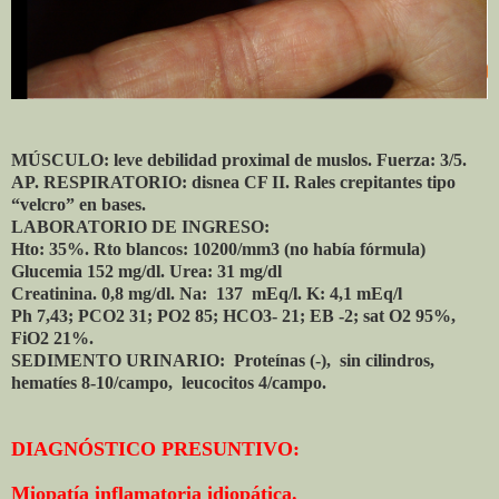
MÚSCULO: leve debilidad proximal de muslos. Fuerza: 3/5.
AP. RESPIRATORIO: disnea CF II. Rales crepitantes tipo
“velcro” en bases.
LABORATORIO DE INGRESO:
Hto: 35%. Rto blancos: 10200/mm3 (no había fórmula)
Glucemia 152 mg/dl. Urea: 31 mg/dl
Creatinina. 0,8 mg/dl. Na: 137 mEq/l. K: 4,1 mEq/l
Ph 7,43; PCO2 31; PO2 85; HCO3- 21; EB -2; sat O2 95%,
FiO2 21%.
SEDIMENTO URINARIO: Proteínas (-), sin cilindros,
hematíes 8-10/campo, leucocitos 4/campo.
DIAGNÓSTICO PRESUNTIVO:
Miopatía inflamatoria idiopática.