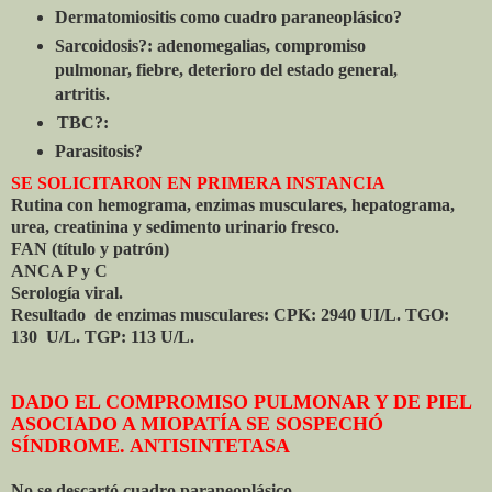
Dermatomiositis como cuadro paraneoplásico?
Sarcoidosis?: adenomegalias, compromiso
pulmonar, fiebre, deterioro del estado general,
artritis.
TBC?:
Parasitosis?
SE SOLICITARON EN PRIMERA INSTANCIA
Rutina con hemograma, enzimas musculares, hepatograma,
urea, creatinina y sedimento urinario fresco.
FAN (título y patrón)
ANCA P y C
Serología viral.
Resultado de enzimas musculares: CPK: 2940 UI/L. TGO:
130 U/L. TGP: 113 U/L.
DADO EL COMPROMISO PULMONAR Y DE PIEL
ASOCIADO A MIOPATÍA SE SOSPECHÓ
SÍNDROME. ANTISINTETASA
No se descartó cuadro paraneoplásico