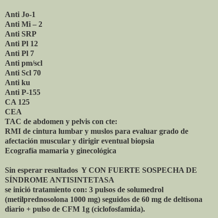
Anti Jo-1
Anti Mi – 2
Anti SRP
Anti Pl 12
Anti Pl 7
Anti pm/scl
Anti Scl 70
Anti ku
Anti P-155
CA 125
CEA
TAC de abdomen y pelvis con cte:
RMI de cintura lumbar y muslos para evaluar grado de
afectación muscular y dirigir eventual biopsia
Ecografía mamaria y ginecológica
Sin esperar resultados Y CON FUERTE SOSPECHA DE
SÍNDROME ANTISINTETASA
se inició tratamiento con: 3 pulsos de solumedrol
(metilprednosolona 1000 mg) seguidos de 60 mg de deltisona
diario + pulso de CFM 1g (ciclofosfamida).