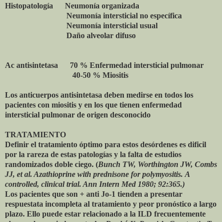
Histopatología Neumonía organizada
Neumonía intersticial no específica
Neumonía intersticial usual
Daño alveolar difuso
Ac antisintetasa 70 % Enfermedad intersticial pulmonar
40-50 % Miositis
Los anticuerpos antisintetasa deben medirse en todos los
pacientes con miositis y en los que tienen enfermedad
intersticial pulmonar de origen desconocido
TRATAMIENTO
Definir el tratamiento óptimo para estos desórdenes es dificil
por la rareza de estas patologías y la falta de estudios
randomizados doble ciego. (
Bunch TW, Worthington JW, Combs
JJ, et al. Azathioprine with prednisone for polymyositis.
A
controlled, clinical trial. Ann Intern Med 1980; 92:365.)
Los pacientes que son + anti Jo-1 tienden a presentar
respuestata incompleta al tratamiento y peor pronóstico a largo
plazo. Ello puede estar relacionado a la ILD frecuentemente