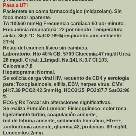
Pasa a UTI
Pacientete en coma farmacológico (midazolam). Sin
foco motor aparente.
TA:100/60 mmHg Frecuencia cardíaca:60 por minuto.
Frecuencia respiratoria: 22 por minuto. Temperatura
axilar: 36,6 ºC. SatO2:99%(respirando aire ambiente:
21%).
Resto del examen físico sin cambios.
Laboratorio: Hto 40% GB: 5700 Glucemia:47 mg/dl Urea:
26 mg/dl. Creat: 1.1mg/dl. Na:141 K:3,7 Cl:103.
Calcemia:7.8
Hepatograma: Normal.
Se solicita carga viral HIV, recuento de CD4 y serología
para: Toxoplasmosis, sífilis, EBV, herpes virus, CMV.
pH:7.39 PCO2:42.5mmHg. HCO3:25. PO2:87.7 SatO2:96
%
ECG y Rx Torax: sin alteraciones significativas.
Se realiza Punción Lumbar:
Fisicoquímico: color rosa,
ligeramente turbio, coagulación ausente,
red de febrina ausente, sedimento hematico, Hb+++,
xantocromía
ausente, glucosa:42, proteínas: 89 mg/dl,
Leucocitos:2/mm.