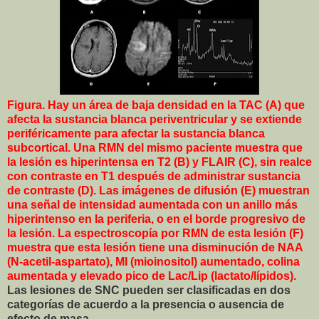
Figura. Hay un área de baja densidad en la TAC (A) que
afecta la sustancia blanca periventricular y se extiende
periféricamente para afectar la sustancia blanca
subcortical. Una RMN del mismo paciente muestra que
la lesión es hiperintensa en T2 (B) y FLAIR (C), sin realce
con contraste en T1 después de administrar sustancia
de contraste (D). Las imágenes de difusión (E) muestran
una señal de intensidad aumentada con un anillo más
hiperintenso en la periferia, o en el borde progresivo de
la lesión. La espectroscopía por RMN de esta lesión (F)
muestra que esta lesión tiene una disminución de NAA
(N-acetil-aspartato), MI (mioinositol) aumentado, colina
aumentada y elevado pico de Lac/Lip (lactato/lípidos).
Las lesiones de SNC pueden ser clasificadas en dos
categorías de acuerdo a la presencia o ausencia de
efecto de masa.