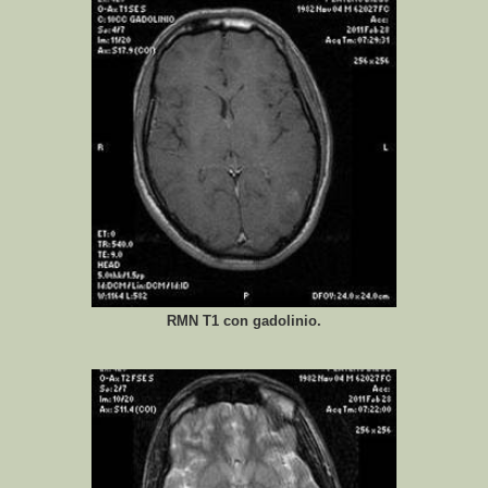
RMN T1 con gadolinio.