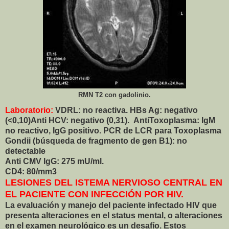
RMN T2 con gadolinio.
Laboratorio:
VDRL: no reactiva.
HBs Ag: negativo
(<0,10)
Anti HCV: negativo (0,31).
AntiToxoplasma: IgM
no reactivo, IgG positivo.
PCR de LCR para Toxoplasma
Gondii (búsqueda
de fragmento de gen B1): no
detectable
Anti CMV IgG: 275 mU/ml.
CD4: 80/mm3
LESIONES DEL ISTEMA NERVIOSO CENTRAL EN
EL PACIENTE CON INFECCIÓN POR HIV.
La evaluación y manejo del paciente infectado HIV que
presenta alteraciones en el status mental, o alteraciones
en el examen neurológico es un desafío. Estos