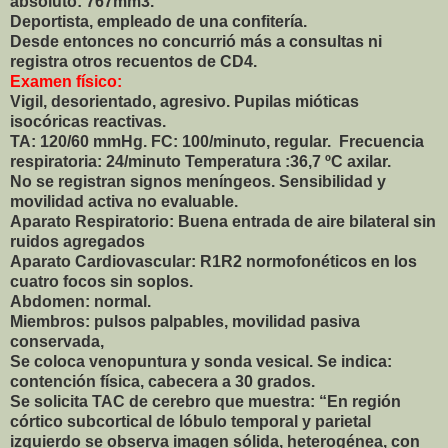
absoluto: 767mm3.
Deportista, empleado de una confitería.
Desde entonces no concurrió más a consultas ni
registra otros recuentos de CD4.
Examen físico:
Vigil, desorientado, agresivo. Pupilas mióticas
isocóricas reactivas.
TA: 120/60 mmHg. FC: 100/minuto, regular. Frecuencia
respiratoria: 24/minuto Temperatura :36,7 ºC axilar.
No se registran signos meníngeos. Sensibilidad y
movilidad activa no evaluable.
Aparato Respiratorio: Buena entrada de aire bilateral sin
ruidos agregados
Aparato Cardiovascular: R1R2 normofonéticos en los
cuatro focos sin soplos.
Abdomen: normal.
Miembros: pulsos palpables, movilidad pasiva
conservada,
Se coloca venopuntura y sonda vesical. Se indica:
contención física, cabecera a 30 grados.
Se solicita TAC de cerebro que muestra: “En región
córtico subcortical de lóbulo temporal y parietal
izquierdo se observa imagen sólida, heterogénea, con