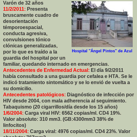
Varón de 32 años
11/2/2011:
Presenta
bruscamente cuadro de
desorientación
témporoespacial,
conducta agresiva,
convulsiones tónico
clónicas generalizadas,
Hospital "Ángel Pintos" de Azul
por lo que es traído a la
guardia del hospital por un
familiar, quedando internado en emergencias.
Antecedentes de Enfermedad Actual:
El día 9/2/2011
había consultado a una guardia por cefalea e HTA. Se le
indicó tratamiento sintomático y se lo envió de vuelta a
su domicilio.
Antecedentes patológicos:
Diagnóstico de infección por
HIV desde 2004, con mala adherencia al seguimiento.
Tabaquismo (20 cigarrillos/día desde los 15 años)
1/6/2004:
Carga viral HIV: 6562 copias/ml.
CD4 19%.
Valor absoluto: 310 mm3.
(GB:4300mm3 38% de
linfocitos)
18/11/2004:
Carga viral: 4976 copias/ml.
CD4 23%. Valor