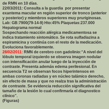
de RMN en 10 días.
22/03/2011: Consulta a la guardia por p
resentar
exantema macular en región superior de
tronco (anterior
y posterior) y miembros superiores muy
pruriginosas.
Lab: GB:7900(79-14-9) Hto:45% Plaquetas:237.000
Hepatograma normal
Sospechando reacción alérgica medicamentosa se
indica tratamiento
sintomático. Se rota sulfadiazina a
espiramicina y continúa con el resto de la medicación.
Evoluciona favorablemente.
28/02/2011:
RMN de cerebro con gadolinio:
“A nivel del
lóbulo temporal izquierdo se observa imagen
nodular
con intensificación anular luego de la inyección
de
contraste. Presenta además edema perilesional. En
secuencia T2 se observan focos hiperintensos en
ambas coronas radiadas y en núcleo talámico derecho,
sin efecto de masa y que no realza tras la administración
de contraste. Se evidencia reducción significativa del
tamaño de la lesión lo cual confirmaría el diagnostico
clínico”.
(Figuras)