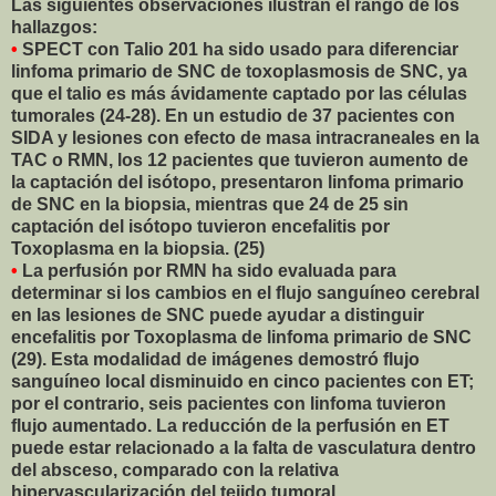
Las siguientes observaciones ilustran el rango de los
hallazgos:
•
SPECT con Talio 201 ha sido usado para diferenciar
linfoma primario de SNC de toxoplasmosis de SNC, ya
que el talio es más ávidamente captado por las células
tumorales (24-28). En un estudio de 37 pacientes con
SIDA y lesiones con efecto de masa intracraneales en la
TAC o RMN, los 12 pacientes que tuvieron aumento de
la captación del isótopo, presentaron linfoma primario
de SNC en la biopsia, mientras que 24 de 25 sin
captación del isótopo tuvieron encefalitis por
Toxoplasma en la biopsia. (25)
•
La perfusión por RMN ha sido evaluada para
determinar si los cambios en el flujo sanguíneo cerebral
en las lesiones de SNC puede ayudar a distinguir
encefalitis por Toxoplasma de linfoma primario de SNC
(29). Esta modalidad de imágenes demostró flujo
sanguíneo local disminuido en cinco pacientes con ET;
por el contrario, seis pacientes con linfoma tuvieron
flujo aumentado. La reducción de la perfusión en ET
puede estar relacionado a la falta de vasculatura dentro
del absceso, comparado con la relativa
hipervascularización del tejido tumoral.