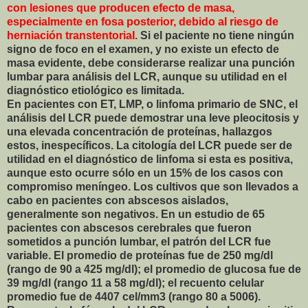
con lesiones que producen efecto de masa,
especialmente en fosa posterior, debido al riesgo de
herniación transtentorial.
Si el paciente no tiene ningún
signo de foco en el examen, y no existe un efecto de
masa evidente, debe considerarse realizar una punción
lumbar para análisis del LCR, aunque su utilidad en el
diagnóstico etiológico es limitada.
En pacientes con ET, LMP, o linfoma primario de SNC, el
análisis del LCR puede demostrar una leve pleocitosis y
una elevada concentración de proteínas, hallazgos
estos, inespecíficos. La citología del LCR puede ser de
utilidad en el diagnóstico de linfoma si esta es positiva,
aunque esto ocurre sólo en un 15% de los casos con
compromiso meníngeo. Los cultivos que son llevados a
cabo en pacientes con abscesos aislados,
generalmente son negativos. En un estudio de 65
pacientes con abscesos cerebrales que fueron
sometidos a punción lumbar, el patrón del LCR fue
variable. El promedio de proteínas fue de 250 mg/dl
(rango de 90 a 425 mg/dl); el promedio de glucosa fue de
39 mg/dl (rango 11 a 58 mg/dl); el recuento celular
promedio fue de 4407 cel/mm3 (rango 80 a 5006).