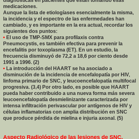
diagnósticas en pacientes que están tomando esas
medicaciones.
Aunque la lista de etiologíases esencialmente la misma,
la incidencia y el espectro de las enfermedades han
cambiado, y es importante en la era actual, recordar los
siguientes dos puntos:
•
El uso de TMP-SMX para profilaxis contra
Pneumocystis, es también efectiva para prevenir la
encefalitis por toxoplasma (ET). En un estudio, la
frecuencia disminuyó de 72,2 a 18,6 por ciento desde
1991 a 1996. (2)
•
La introducción del HAART se ha asociado a
disminución de la incidencia de encefalopatía por HIV,
linfoma primario de SNC, y leucoencefalopatía multifocal
progresiva. (3,4) Por otro lado, es posible que HAART
pueda haber contribuido a una nueva forma más severa
leucoencefalopatía desmielinizante caracterizada por
intensa infiltración perivascular por antígenos de HIV y
células inflamatorias con amplia distribución en SNC
que produce pérdida de mielina e injuria axonal. (5)
Aspecto Radiológico de las lesiones de SNC.