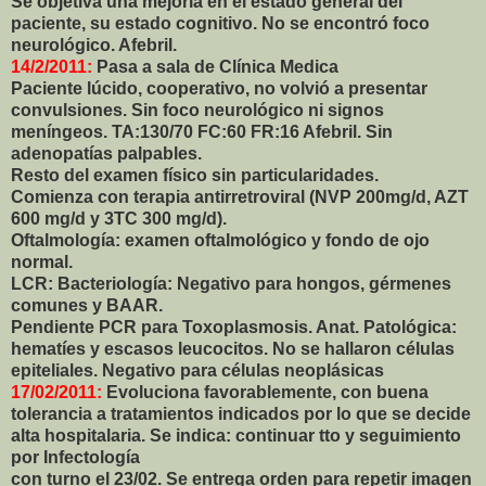
Se objetiva una mejoría en el estado general del
paciente, su estado cognitivo. No se encontró foco
neurológico. Afebril.
14/2/2011:
Pasa a sala de Clínica Medica
Paciente lúcido, cooperativo, no volvió a presentar
convulsiones. Sin foco neurológico ni signos
meníngeos.
TA:130/70 FC:60 FR:16 Afebril. Sin
adenopatías palpables.
Resto del examen físico sin particularidades.
Comienza con terapia antirretroviral
(NVP 200mg/d, AZT
600 mg/d y 3TC 300 mg/d).
Oftalmología: examen oftalmológico y fondo de ojo
normal.
LCR: Bacteriología: Negativo para hongos, gérmenes
comunes y BAAR.
Pendiente PCR para Toxoplasmosis.
Anat. Patológica:
hematíes y escasos leucocitos. No se hallaron células
epiteliales.
Negativo para células neoplásicas
17/02/2011:
Evoluciona favorablemente, con buena
tolerancia a
tratamientos indicados por lo que se decide
alta
hospitalaria. Se indica: continuar tto y seguimiento
por Infectología
con turno el 23/02. Se entrega orden para repetir
imagen