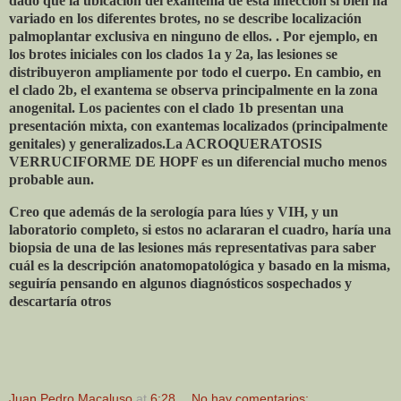
dado que la ubicación del exantema de esta infección si bien ha
variado en los diferentes brotes, no se describe localización
palmoplantar exclusiva en ninguno de ellos. . Por ejemplo, en
los brotes iniciales con los clados 1a y 2a, las lesiones se
distribuyeron ampliamente por todo el cuerpo. En cambio, en
el clado 2b, el exantema se observa principalmente en la zona
anogenital. Los pacientes con el clado 1b presentan una
presentación mixta, con exantemas localizados (principalmente
genitales) y generalizados.La ACROQUERATOSIS
VERRUCIFORME DE HOPF es un diferencial mucho menos
probable aun.
Creo que además de la serología para lúes y VIH, y un
laboratorio completo, si estos no aclararan el cuadro, haría una
biopsia de una de las lesiones más representativas para saber
cuál es la descripción anatomopatológica y basado en la misma,
seguiría pensando en algunos diagnósticos sospechados y
descartaría otros
Juan Pedro Macaluso
at
6:28
No hay comentarios: