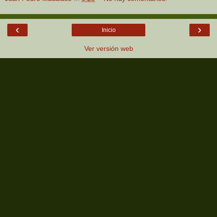
‹
›
Inicio
Ver versión web