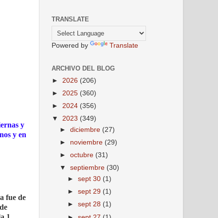
TRANSLATE
Powered by
Translate
ARCHIVO DEL BLOG
►
2026
(206)
►
2025
(360)
►
2024
(356)
▼
2023
(349)
iernas y
►
diciembre
(27)
anos y en
►
noviembre
(29)
►
octubre
(31)
▼
septiembre
(30)
►
sept 30
(1)
►
sept 29
(1)
va fue de
►
sept 28
(1)
 de
a 1.
►
sept 27
(1)