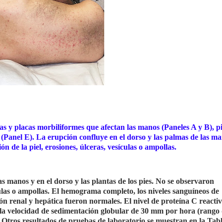
as y placas morbiliformes que afectan las manos (Paneles A y B), p
 (Panel E). La erupción confluye en el dorso y las palmas de las m
ón de la piel, erosiones, úlceras, vesículas o ampollas.
s manos y en el dorso y las plantas de los pies. No se observaron
culas o ampollas. El hemograma completo, los niveles sanguíneos de
ción renal y hepática fueron normales. El nivel de proteína C reacti
 y la velocidad de sedimentación globular de 30 mm por hora (rango
l. Otros resultados de pruebas de laboratorio se muestran en la Tabl