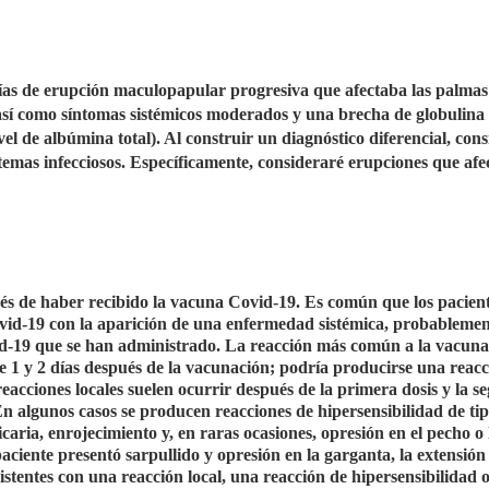
ías de erupción maculopapular progresiva que afectaba las palmas 
, así como síntomas sistémicos moderados y una brecha de globulina
nivel de albúmina total). Al construir un diagnóstico diferencial, con
emas infecciosos. Específicamente, consideraré erupciones que afe
és de haber recibido la vacuna Covid-19. Es común que los pacien
vid-19 con la aparición de una enfermedad sistémica, probablemen
id-19 que se han administrado. La reacción más común a la vacun
e 1 y 2 días después de la vacunación; podría producirse una reacc
reacciones locales suelen ocurrir después de la primera dosis y la 
n algunos casos se producen reacciones de hipersensibilidad de ti
icaria, enrojecimiento y, en raras ocasiones, opresión en el pecho o 
aciente presentó sarpullido y opresión en la garganta, la extensión 
istentes con una reacción local, una reacción de hipersensibilidad 