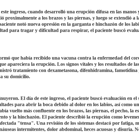
 este ingreso, cuando desarrolló una erupción difusa en las manos y
ió proximalmente a los brazos y las piernas, y luego se extendió a la
l paciente notó nueva opresión en la garganta e hinchazón de los lab
ultad para tragar y dificultad para respirar, el paciente buscó eval
 informó que había recibido una vacuna contra la enfermedad del co
 apareciera la erupción. Los signos vitales y los resultados de la
inistró tratamiento con dexametasona, difenhidramina, famotidina
a su domicilio.
nuyeron. El día de este ingreso, el paciente buscó evaluación en el 
ultades para abrir la boca debido al dolor en los labios, así como un
bía vuelto más confluente en los brazos, las piernas, el pecho, la es
ento y la hinchazón. El paciente describió la erupción como leveme
afectada "tensa". Una revisión de los sistemas destacó por fatiga, m
 náuseas intermitentes, dolor abdominal, heces acuosas y disuria. N