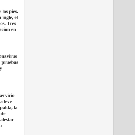
 los pies.
 ingle, el
ios. Tres
uación en
ronavirus
s pruebas
 y
servicio
a leve
palda, la
nte
alestar
o