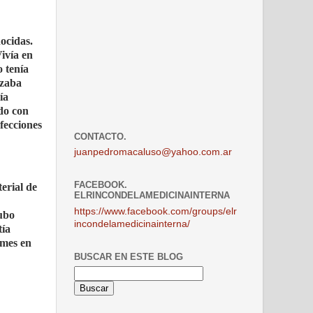
ocidas.
ivía en
o tenía
izaba
ía
ido con
fecciones
CONTACTO.
juanpedromacaluso@yahoo.com.ar
FACEBOOK.
erial de
ELRINCONDELAMEDICINAINTERNA
https://www.facebook.com/groups/elr
hubo
incondelamedicinainterna/
tía
rmes en
BUSCAR EN ESTE BLOG