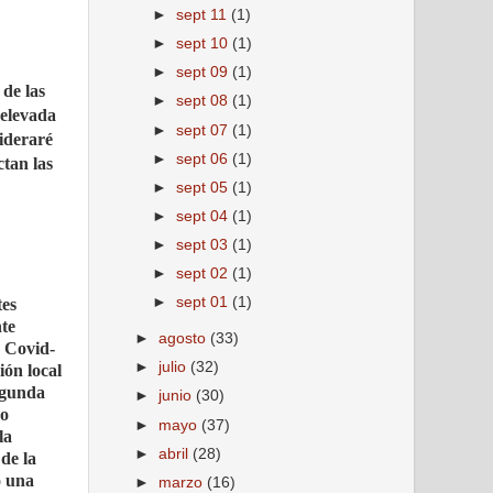
►
sept 11
(1)
►
sept 10
(1)
►
sept 09
(1)
de las
►
sept 08
(1)
 elevada
►
sept 07
(1)
sideraré
►
sept 06
(1)
ctan las
►
sept 05
(1)
►
sept 04
(1)
►
sept 03
(1)
►
sept 02
(1)
►
sept 01
(1)
tes
te
►
agosto
(33)
a Covid-
►
julio
(32)
ión local
segunda
►
junio
(30)
po
►
mayo
(37)
la
►
abril
(28)
de la
o una
►
marzo
(16)