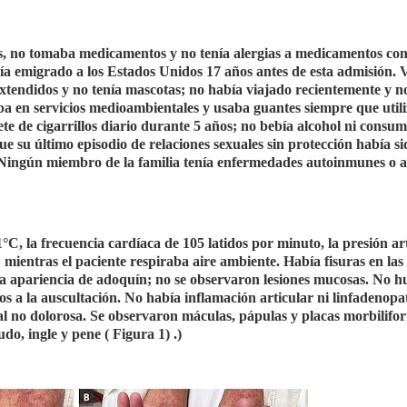
as, no tomaba medicamentos y no tenía alergias a medicamentos con
ía emigrado a los Estados Unidos 17 años antes de esta admisión. V
xtendidos y no tenía mascotas; no había viajado recientemente y n
ba en servicios medioambientales y usaba guantes siempre que util
 de cigarrillos diario durante 5 años; no bebía alcohol ni consum
ue su último episodio de relaciones sexuales sin protección había s
. Ningún miembro de la familia tenía enfermedades autoinmunes o a
C, la frecuencia cardíaca de 105 latidos por minuto, la presión art
ientras el paciente respiraba aire ambiente. Había fisuras en las
una apariencia de adoquín; no se observaron lesiones mucosas. No 
s a la auscultación. No había inflamación articular ni linfadenopa
eral no dolorosa. Se observaron máculas, pápulas y placas morbilifo
do, ingle y pene ( Figura 1) .)