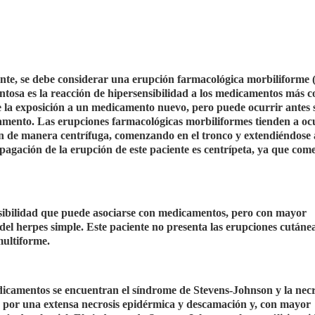
iente, se debe considerar una erupción farmacológica morbiliforme
osa es la reacción de hipersensibilidad a los medicamentos más 
e la exposición a un medicamento nuevo, pero puede ocurrir antes s
amento. Las erupciones farmacológicas morbiliformes tienden a oc
n de manera centrífuga, comenzando en el tronco y extendiéndose 
pagación de la erupción de este paciente es centrípeta, ya que com
nsibilidad que puede asociarse con medicamentos, pero con mayor
 del herpes simple. Este paciente no presenta las erupciones cutáne
multiforme.
dicamentos se encuentran el síndrome de Stevens-Johnson y la necró
an por una extensa necrosis epidérmica y descamación y, con mayor