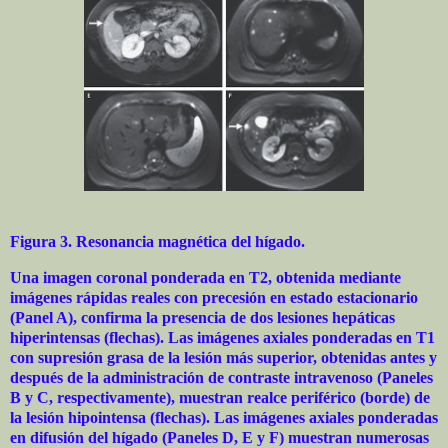
Figura 3. Resonancia magnética del hígado.
Una imagen coronal ponderada en T2, obtenida mediante
imágenes rápidas reales con precesión en estado estacionario
(Panel A), confirma la presencia de dos lesiones hepáticas
hiperintensas (flechas). Las imágenes axiales ponderadas en T1
con supresión grasa de la lesión más superior, obtenidas antes y
después de la administración de contraste intravenoso (Paneles
B y C, respectivamente), muestran realce periférico (borde) de
la lesión hipointensa (flechas). Las imágenes axiales ponderadas
en difusión del hígado (Paneles D, E y F) muestran numerosas