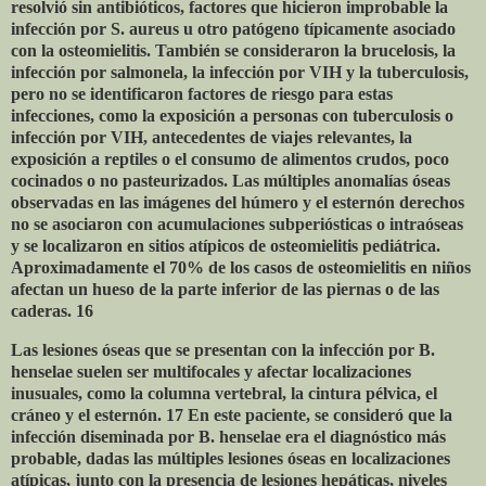
resolvió sin antibióticos, factores que hicieron improbable la
infección por S. aureus u otro patógeno típicamente asociado
con la osteomielitis. También se consideraron la brucelosis, la
infección por salmonela, la infección por VIH y la tuberculosis,
pero no se identificaron factores de riesgo para estas
infecciones, como la exposición a personas con tuberculosis o
infección por VIH, antecedentes de viajes relevantes, la
exposición a reptiles o el consumo de alimentos crudos, poco
cocinados o no pasteurizados. Las múltiples anomalías óseas
observadas en las imágenes del húmero y el esternón derechos
no se asociaron con acumulaciones subperiósticas o intraóseas
y se localizaron en sitios atípicos de osteomielitis pediátrica.
Aproximadamente el 70% de los casos de osteomielitis en niños
afectan un hueso de la parte inferior de las piernas o de las
caderas. 16
Las lesiones óseas que se presentan con la infección por B.
henselae suelen ser multifocales y afectar localizaciones
inusuales, como la columna vertebral, la cintura pélvica, el
cráneo y el esternón. 17 En este paciente, se consideró que la
infección diseminada por B. henselae era el diagnóstico más
probable, dadas las múltiples lesiones óseas en localizaciones
atípicas, junto con la presencia de lesiones hepáticas, niveles