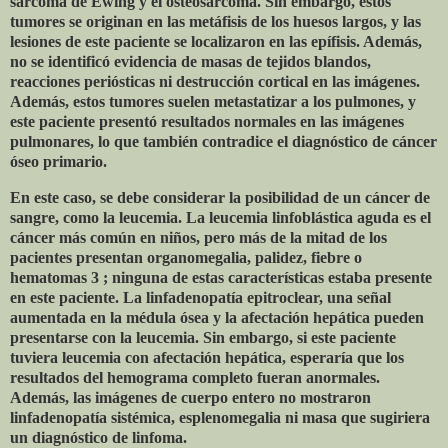
sarcoma de Ewing y el osteosarcoma. Sin embargo, estos
tumores se originan en las metáfisis de los huesos largos, y las
lesiones de este paciente se localizaron en las epífisis. Además,
no se identificó evidencia de masas de tejidos blandos,
reacciones periósticas ni destrucción cortical en las imágenes.
Además, estos tumores suelen metastatizar a los pulmones, y
este paciente presentó resultados normales en las imágenes
pulmonares, lo que también contradice el diagnóstico de cáncer
óseo primario.
En este caso, se debe considerar la posibilidad de un cáncer de
sangre, como la leucemia. La leucemia linfoblástica aguda es el
cáncer más común en niños, pero más de la mitad de los
pacientes presentan organomegalia, palidez, fiebre o
hematomas 3 ; ninguna de estas características estaba presente
en este paciente. La linfadenopatía epitroclear, una señal
aumentada en la médula ósea y la afectación hepática pueden
presentarse con la leucemia. Sin embargo, si este paciente
tuviera leucemia con afectación hepática, esperaría que los
resultados del hemograma completo fueran anormales.
Además, las imágenes de cuerpo entero no mostraron
linfadenopatía sistémica, esplenomegalia ni masa que sugiriera
un diagnóstico de linfoma.