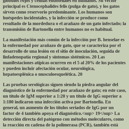
glóbulos rojos y células endoteliales en humanos. Su vector
principal es Ctenocephalides felis (pulga de gato), y los gatos
sirven como reservorio predominante. Los humanos son
huéspedes incidentales, y la infección se produce como
resultado de la mordedura o el arañazo de un gato infectado; la
transmisión de Bartonella entre humanos no es habitual.
La manifestación más común de la infección por B. henselae es
la enfermedad por arañazo de gato, que se caracteriza por el
desarrollo de una lesión en el sitio de inoculación, seguida de
linfadenopatía regional y síntomas sistémicos. 20 Las
manifestaciones atípicas ocurren en el 5 al 20% de los pacientes
y pueden incluir afectación ocular, neurológica,
hepatoesplénica o musculoesquelética. 20
Las pruebas serológicas siguen siendo la piedra angular del
diagnóstico de la enfermedad por arañazo de gato; en este caso,
un título de IgM superior a 1:20 y un título de IgG superior a
1:180 indicaron una infección activa por Bartonella. En
general, un aumento de los títulos seriados de IgG por un
factor de 4 también apoya el diagnóstico.<sup> 19</sup> La
detección directa del patógeno con métodos moleculares, como
la reacción en cadena de la polimerasa (PCR), también está