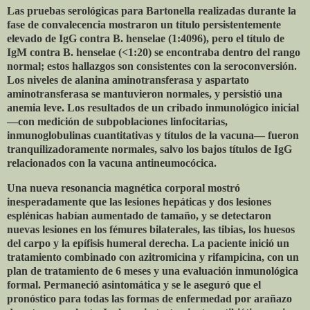
Las pruebas serológicas para Bartonella realizadas durante la
fase de convalecencia mostraron un título persistentemente
elevado de IgG contra B. henselae (1:4096), pero el título de
IgM contra B. henselae (<1:20) se encontraba dentro del rango
normal; estos hallazgos son consistentes con la seroconversión.
Los niveles de alanina aminotransferasa y aspartato
aminotransferasa se mantuvieron normales, y persistió una
anemia leve. Los resultados de un cribado inmunológico inicial
—con medición de subpoblaciones linfocitarias,
inmunoglobulinas cuantitativas y títulos de la vacuna— fueron
tranquilizadoramente normales, salvo los bajos títulos de IgG
relacionados con la vacuna antineumocócica.
Una nueva resonancia magnética corporal mostró
inesperadamente que las lesiones hepáticas y dos lesiones
esplénicas habían aumentado de tamaño, y se detectaron
nuevas lesiones en los fémures bilaterales, las tibias, los huesos
del carpo y la epífisis humeral derecha. La paciente inició un
tratamiento combinado con azitromicina y rifampicina, con un
plan de tratamiento de 6 meses y una evaluación inmunológica
formal. Permaneció asintomática y se le aseguró que el
pronóstico para todas las formas de enfermedad por arañazo