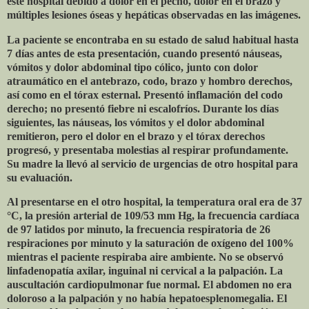
este hospital debido a dolor en el pecho, dolor en el brazo y
múltiples lesiones óseas y hepáticas observadas en las imágenes.
La paciente se encontraba en su estado de salud habitual hasta
7 días antes de esta presentación, cuando presentó náuseas,
vómitos y dolor abdominal tipo cólico, junto con dolor
atraumático en el antebrazo, codo, brazo y hombro derechos,
así como en el tórax esternal. Presentó inflamación del codo
derecho; no presentó fiebre ni escalofríos. Durante los días
siguientes, las náuseas, los vómitos y el dolor abdominal
remitieron, pero el dolor en el brazo y el tórax derechos
progresó, y presentaba molestias al respirar profundamente.
Su madre la llevó al servicio de urgencias de otro hospital para
su evaluación.
Al presentarse en el otro hospital, la temperatura oral era de 37
°C, la presión arterial de 109/53 mm Hg, la frecuencia cardíaca
de 97 latidos por minuto, la frecuencia respiratoria de 26
respiraciones por minuto y la saturación de oxígeno del 100%
mientras el paciente respiraba aire ambiente. No se observó
linfadenopatía axilar, inguinal ni cervical a la palpación. La
auscultación cardiopulmonar fue normal. El abdomen no era
doloroso a la palpación y no había hepatoesplenomegalia. El