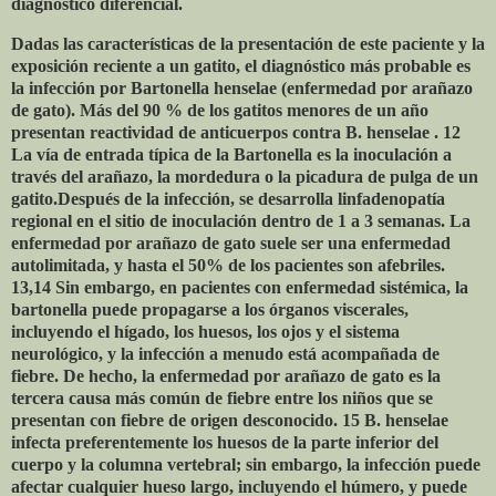
diagnóstico diferencial.
Dadas las características de la presentación de este paciente y la
exposición reciente a un gatito, el diagnóstico más probable es
la infección por Bartonella henselae (enfermedad por arañazo
de gato). Más del 90 % de los gatitos menores de un año
presentan reactividad de anticuerpos contra B. henselae . 12
La vía de entrada típica de la Bartonella es la inoculación a
través del arañazo, la mordedura o la picadura de pulga de un
gatito.Después de la infección, se desarrolla linfadenopatía
regional en el sitio de inoculación dentro de 1 a 3 semanas. La
enfermedad por arañazo de gato suele ser una enfermedad
autolimitada, y hasta el 50% de los pacientes son afebriles.
13,14 Sin embargo, en pacientes con enfermedad sistémica, la
bartonella puede propagarse a los órganos viscerales,
incluyendo el hígado, los huesos, los ojos y el sistema
neurológico, y la infección a menudo está acompañada de
fiebre. De hecho, la enfermedad por arañazo de gato es la
tercera causa más común de fiebre entre los niños que se
presentan con fiebre de origen desconocido. 15 B. henselae
infecta preferentemente los huesos de la parte inferior del
cuerpo y la columna vertebral; sin embargo, la infección puede
afectar cualquier hueso largo, incluyendo el húmero, y puede