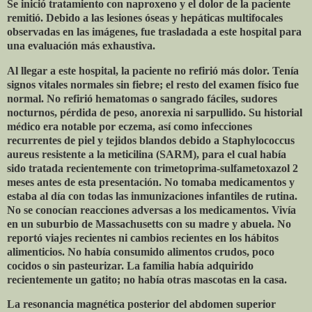
Se inició tratamiento con naproxeno y el dolor de la paciente
remitió. Debido a las lesiones óseas y hepáticas multifocales
observadas en las imágenes, fue trasladada a este hospital para
una evaluación más exhaustiva.
Al llegar a este hospital, la paciente no refirió más dolor. Tenía
signos vitales normales sin fiebre; el resto del examen físico fue
normal. No refirió hematomas o sangrado fáciles, sudores
nocturnos, pérdida de peso, anorexia ni sarpullido. Su historial
médico era notable por eczema, así como infecciones
recurrentes de piel y tejidos blandos debido a Staphylococcus
aureus resistente a la meticilina (SARM), para el cual había
sido tratada recientemente con trimetoprima-sulfametoxazol 2
meses antes de esta presentación. No tomaba medicamentos y
estaba al día con todas las inmunizaciones infantiles de rutina.
No se conocían reacciones adversas a los medicamentos. Vivía
en un suburbio de Massachusetts con su madre y abuela. No
reportó viajes recientes ni cambios recientes en los hábitos
alimenticios. No había consumido alimentos crudos, poco
cocidos o sin pasteurizar. La familia había adquirido
recientemente un gatito; no había otras mascotas en la casa.
La resonancia magnética posterior del abdomen superior