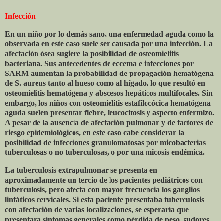
Infección
En un niño por lo demás sano, una enfermedad aguda como la
observada en este caso suele ser causada por una infección. La
afectación ósea sugiere la posibilidad de osteomielitis
bacteriana. Sus antecedentes de eccema e infecciones por
SARM aumentan la probabilidad de propagación hematógena
de S. aureus tanto al hueso como al hígado, lo que resultó en
osteomielitis hematógena y abscesos hepáticos multifocales. Sin
embargo, los niños con osteomielitis estafilocócica hematógena
aguda suelen presentar fiebre, leucocitosis y aspecto enfermizo.
A pesar de la ausencia de afectación pulmonar y de factores de
riesgo epidemiológicos, en este caso cabe considerar la
posibilidad de infecciones granulomatosas por micobacterias
tuberculosas o no tuberculosas, o por una micosis endémica.
La tuberculosis extrapulmonar se presenta en
aproximadamente un tercio de los pacientes pediátricos con
tuberculosis, pero afecta con mayor frecuencia los ganglios
linfáticos cervicales. Si esta paciente presentaba tuberculosis
con afectación de varias localizaciones, se esperaría que
presentara síntomas generales como pérdida de peso, sudores