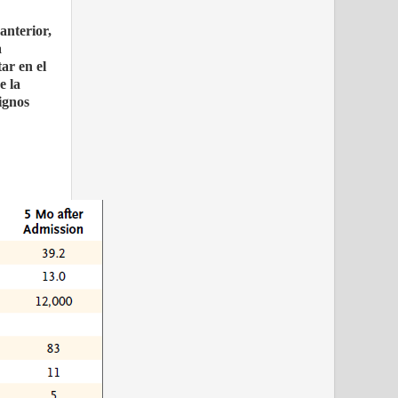
anterior,
a
ar en el
e la
signos