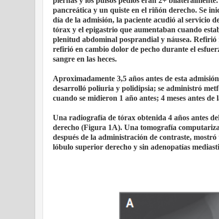
piernas y los pulsos pedios eran 2+ bilateralment
pancreática y un quiste en el riñón derecho. Se in
día de la admisión, la paciente acudió al servicio d
tórax y el epigastrio que aumentaban cuando estaba
plenitud abdominal posprandial y náusea. Refirió
refirió en cambio dolor de pecho durante el esfuerz
sangre en las heces.
Aproximadamente 3,5 años antes de esta admisión, s
desarrolló poliuria y polidipsia; se administró m
cuando se midieron 1 año antes; 4 meses antes de l
Una radiografía de tórax obtenida 4 años antes d
derecho (Figura 1A). Una tomografía computarizad
después de la administración de contraste, mostró
lóbulo superior derecho y sin adenopatías mediast