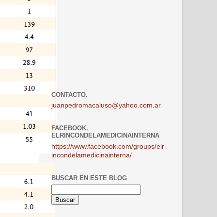
CONTACTO.
juanpedromacaluso@yahoo.com.ar
FACEBOOK.
ELRINCONDELAMEDICINAINTERNA
https://www.facebook.com/groups/elr
incondelamedicinainterna/
BUSCAR EN ESTE BLOG