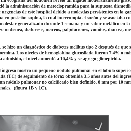
e. La ecografía del abdomen reveló un hígado moderadamente graso,
ició la administración de metoclopramida para la supuesta dismotili
e urgencias de este hospital debido a molestias persistentes en la gar
 en posición supina, lo cual interrumpía el sueño y se asociaba c
 malestar generalizado durante 1 semana y un sabor metálico en la
o ni disnea, diaforesis, mareos, palpitaciones, vómitos, diarrea, me
e hizo un diagnóstico de diabetes mellitus tipo 2 después de que 
etformina. Los niveles de hemoglobina glucosilada fueron 7.4% o má
a admisión, el nivel aumentó a 10,4% y se agregó glimepirida.
el ingreso mostró un pequeño nódulo pulmonar en el lóbulo superio
a (TC) de seguimiento de tórax obtenida 3,5 años antes del ingre
 un nódulo pulmonar no calcificado bien definido, 8 mm por 10 mm
inales.
(figura 1B y 1C).