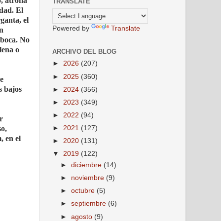
 atrofia
TRANSLATE
dad. El
ganta, el
Powered by
Translate
on
 boca. No
lena o
ARCHIVO DEL BLOG
►
2026
(207)
►
2025
(360)
se
s bajos
►
2024
(356)
►
2023
(349)
►
2022
(94)
r
so,
►
2021
(127)
, en el
►
2020
(131)
▼
2019
(122)
►
diciembre
(14)
►
noviembre
(9)
►
octubre
(5)
►
septiembre
(6)
►
agosto
(9)