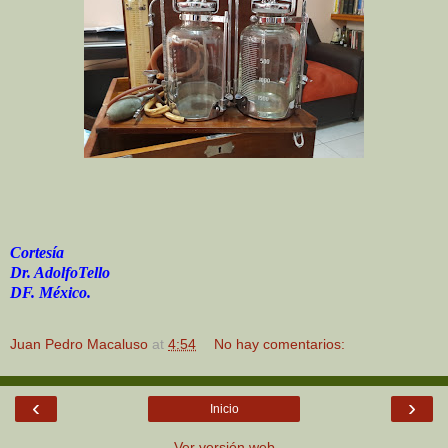
Cortesía
Dr. AdolfoTello
DF. México.
Juan Pedro Macaluso
at
4:54
No hay comentarios:
‹
›
Inicio
Ver versión web