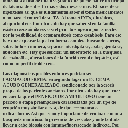
inmediata al uso de una droga sino que puede haber un tiempo
de latencia de entre 15 días y dos meses o más. El paciente es
hipertenso así que es fundamental saber si toma medicamentos
o no para el control de su TA. Ai toma AINEs, diuréticos,
allopurinol etc. Por otro lado hay que saber si en la familia
existen casos similares, o si el prurito empeora por la noche,
por la posibilidad de ectoparasitosis como escabiosis. Para eso
hay que explorar la piel en forma completa buscando surcos,
sobre todo en muñeca, espacios interdigitales, axilas, genitales,
abdomen etc. Hay que solicitar un laboratorio en la búsqueda
de eosinofilia, alteraciones de la función renal o hepática, así
como un perfil tiroideo etc.
Los diagnósticos posibles entonces podrían ser
FARMACODERMIA, en segundo lugar un ECCEMA
AGUDO GENERALIZADO, condicionado por la xerosis
propia de los pacientes ancianos. Por otro lado hay que tener
en cuenta que el PENFIGOIDE AMPOLLOSO tiene un
período o etapa preampollosa caracterizada por un tipo de
erupción muy similar a esta, de tipo eccematoso o
urticariforme. Así que es muy importante determinar con una
búsqueda minuciosa, la presencia de vesículas y ante la duda
llevar a cabo biopsia con inmunofluorescencia indirecta. Por