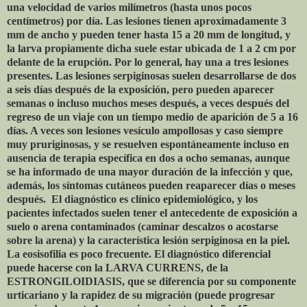
una velocidad de varios milímetros (hasta unos pocos
centímetros) por día. Las lesiones tienen aproximadamente 3
mm de ancho y pueden tener hasta 15 a 20 mm de longitud, y
la larva propiamente dicha suele estar ubicada de 1 a 2 cm por
delante de la erupción. Por lo general, hay una a tres lesiones
presentes. Las lesiones serpiginosas suelen desarrollarse de dos
a seis días después de la exposición, pero pueden aparecer
semanas o incluso muchos meses después, a veces después del
regreso de un viaje con un tiempo medio de aparición de 5 a 16
días. A veces son lesiones vesículo ampollosas y caso siempre
muy pruriginosas, y se resuelven espontáneamente incluso en
ausencia de terapia específica en dos a ocho semanas, aunque
se ha informado de una mayor duración de la infección y que,
además, los síntomas cutáneos pueden reaparecer días o meses
después.
El diagnóstico es clínico epidemiológico, y los
pacientes infectados suelen tener el antecedente de exposición a
suelo o arena contaminados (caminar descalzos o acostarse
sobre la arena) y la característica lesión serpiginosa en la piel.
La eosisofilia es poco frecuente. El diagnóstico diferencial
puede hacerse con la LARVA CURRENS, de la
ESTRONGILOIDIASIS, que se diferencia por su componente
urticariano y la rapidez de su migración (puede progresar