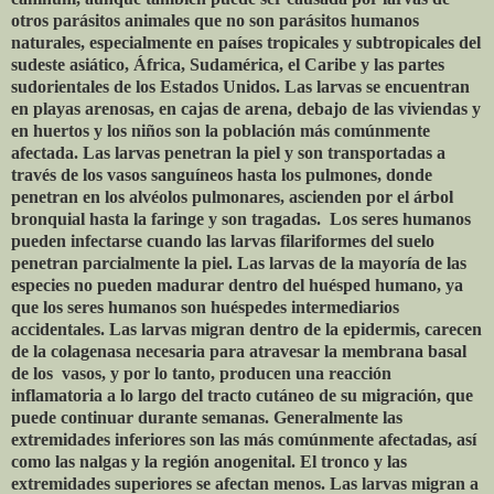
otros parásitos animales que no son parásitos humanos
naturales, especialmente en países tropicales y subtropicales del
sudeste asiático, África, Sudamérica, el Caribe y las partes
sudorientales de los Estados Unidos. Las larvas se encuentran
en playas arenosas, en cajas de arena, debajo de las viviendas y
en huertos y los niños son la población más comúnmente
afectada. Las larvas penetran la piel y son transportadas a
través de los vasos sanguíneos hasta los pulmones, donde
penetran en los alvéolos pulmonares, ascienden por el árbol
bronquial hasta la faringe y son tragadas.
Los seres humanos
pueden infectarse cuando las larvas filariformes del suelo
penetran parcialmente la piel. Las larvas de la mayoría de las
especies no pueden madurar dentro del huésped humano, ya
que los seres humanos son huéspedes intermediarios
accidentales. Las larvas migran dentro de la epidermis, carecen
de la colagenasa necesaria para atravesar la membrana basal
de los
vasos, y por lo tanto, producen una reacción
inflamatoria a lo largo del tracto cutáneo de su migración, que
puede continuar durante semanas. Generalmente las
extremidades inferiores son las más comúnmente afectadas, así
como las nalgas y la región anogenital. El tronco y las
extremidades superiores se afectan menos. Las larvas migran a