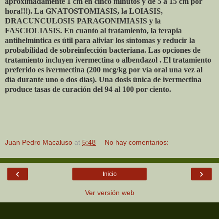
aproximadamente 1 cm en cinco minutos y de 5 a 15 cm por
hora!!!). La GNATOSTOMIASIS, la LOIASIS,
DRACUNCULOSIS PARAGONIMIASIS y la
FASCIOLIASIS. En cuanto al tratamiento, la terapia
antihelmíntica es útil para aliviar los síntomas y reducir la
probabilidad de sobreinfección bacteriana. Las opciones de
tratamiento incluyen ivermectina o albendazol . El tratamiento
preferido es ivermectina (200 mcg/kg por vía oral una vez al
día durante uno o dos días). Una dosis única de ivermectina
produce tasas de curación del 94 al 100 por ciento.
Juan Pedro Macaluso
at
5:48
No hay comentarios:
‹
›
Inicio
Ver versión web