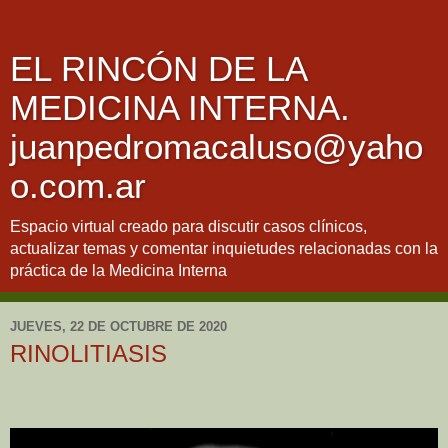
EL RINCÓN DE LA
MEDICINA INTERNA.
juanpedromacaluso@yaho
o.com.ar
Espacio virtual creado para discutir casos clínicos,
actualizar temas y comentar inquietudes relacionadas con la
práctica de la Medicina Interna
JUEVES, 22 DE OCTUBRE DE 2020
RINOLITIASIS