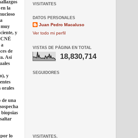
hallazgos
VISITANTES
 en la
inucioso
DATOS PERSONALES
la
Juan Pedro Macaluso
r muy
ciente, y
Ver todo mi perfil
a ACNÉ
 a
VISTAS DE PÁGINA EN TOTAL
ces de
18,830,714
ra. Así
uales
SEGUIDORES
o), y
ientes
s orales
o de una
 sospecha
 biopsias
saltar
 por lo
VISITANTES.