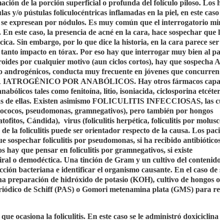
ación de la porción superficial o profunda del folículo piloso. Los 
pulas y/o pústulas foliculocéntricas inflamadas en la piel, en este caso
das se expresean por nódulos. Es muy común que el interrogatorio m
. En este caso, la presencia de acné en la cara, hace sospechar que 
a. Sin embargo, por lo que dice la historia, en la cara parece se
n tanto impacto en tórax. Por eso hay que interrogar muy bien al pa
teroides por cualquier motivo (aun ciclos cortos), hay que sospech
 androgénicos, conducta muy frecuente en jóvenes que concurren
 POR IATROGÉNICO POR ANABÓLICOS. Hay otros fármacos capa
anabólicos tales como fenitoína, litio, isoniacida, ciclosporina etcéte
unas de ellas. Existen asimismo FOLICULITIS INFECCIOSAS, las c
filococos, pseudomonas, gramnegativos), pero también por hongos
tofitos, Cándida),
virus (foliculitis herpética, foliculitis por molusc
 de la foliculitis puede ser orientador respecto de la causa. Los pac
ue sospechar foliculitis por pseudomonas, si ha recibido antibiótico
hay que pensar en foliculitis por gramnegativos, si existe
iral o demodéctica. Una tinción de Gram y un cultivo del contenid
ción bacteriana e identificar el organismo causante. En el caso de
una preparación de hidróxido de potasio (KOH), cultivo de hongos o
periódico de Schiff (PAS) o Gomori metenamina plata (GMS) para re
que ocasiona la foliculitis. En este caso se le administró doxiciclina