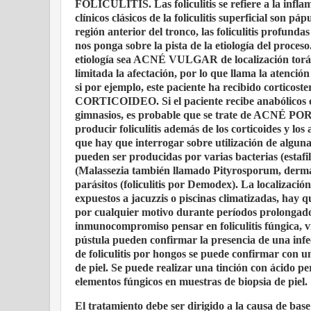
FOLICULITIS. Las foliculitis se refiere a la inflam
clínicos clásicos de la foliculitis superficial son pá
región anterior del tronco, las foliculitis profun
nos ponga sobre la pista de la etiología del proceso
etiología sea ACNÉ VULGAR de localización torácic
limitada la afectación, por lo que llama la atenció
si por ejemplo, este paciente ha recibido corticos
CORTICOIDEO. Si el paciente recibe anabólicos o
gimnasios, es probable que se trate de ACNÉ
producir foliculitis además de los corticoides y los 
que hay que interrogar sobre utilización de alg
pueden ser producidas por varias bacterias (esta
(Malassezia también llamado Pityrosporum, derma
parásitos (foliculitis por Demodex). La localización
expuestos a jacuzzis o piscinas climatizadas, hay q
por cualquier motivo durante períodos prolongados 
inmunocompromiso pensar en foliculitis fúngica, v
pústula pueden confirmar la presencia de una infec
de foliculitis por hongos se puede confirmar con 
de piel. Se puede realizar una tinción con ácido 
elementos fúngicos en muestras de biopsia de piel.
El tratamiento debe ser dirigido a la causa de base 