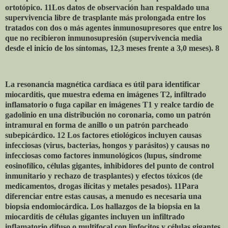
ortotópico. 11Los datos de observación han respaldado una
supervivencia libre de trasplante más prolongada entre los
tratados con dos o más agentes inmunosupresores que entre los
que no recibieron inmunosupresión (supervivencia media
desde el inicio de los síntomas, 12,3 meses frente a 3,0 meses). 8
La resonancia magnética cardíaca es útil para identificar
miocarditis, que muestra edema en imágenes T2, infiltrado
inflamatorio o fuga capilar en imágenes T1 y realce tardío de
gadolinio en una distribución no coronaria, como un patrón
intramural en forma de anillo o un patrón parcheado
subepicárdico. 12 Los factores etiológicos incluyen causas
infecciosas (virus, bacterias, hongos y parásitos) y causas no
infecciosas como factores inmunológicos (lupus, síndrome
eosinofílico, células gigantes, inhibidores del punto de control
inmunitario y rechazo de trasplantes) y efectos tóxicos (de
medicamentos, drogas ilícitas y metales pesados). 11Para
diferenciar entre estas causas, a menudo es necesaria una
biopsia endomiocárdica. Los hallazgos de la biopsia en la
miocarditis de células gigantes incluyen un infiltrado
inflamatorio difuso o multifocal con linfocitos y células gigantes