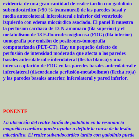
evidencia de una gran cantidad de realce tardío con gadolinio
subendocárdico (>50 % transmural) de las paredes basal y
media anterolateral, inferolateral e inferior del ventrículo
izquierdo con edema miocárdico asociado. El panel B muestra
la perfusión cardíaca de 13 N-amoníaco (fila superior) y el
metabolismo de 18 F-fluorodesoxiglucosa (FDG) (fila inferior)
tomografía por emisión de positrones-tomografía
computarizada (PET-CT). Hay un pequeño defecto de
perfusión de intensidad moderada que afecta a las paredes
basales anterolateral e inferolateral (flecha blanca) y una
intensa captación de FDG en las paredes basales anterolateral e
inferolateral (discordancia perfusión-metabolismo) (flecha roja)
y las paredes basales anterior, inferolateral y pared inferior.
PONENTE
La ubicación del realce tardío de gadolinio en la resonancia
magnética cardíaca puede ayudar a definir la causa de la lesión
miocárdica. El realce subendocárdico tardío con gadolinio puede