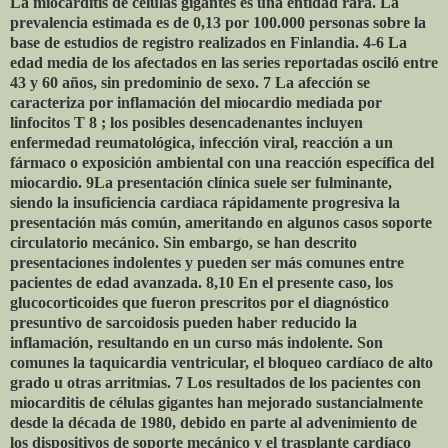
La miocarditis de células gigantes es una entidad rara. La
prevalencia estimada es de 0,13 por 100.000 personas sobre la
base de estudios de registro realizados en Finlandia. 4-6 La
edad media de los afectados en las series reportadas osciló entre
43 y 60 años, sin predominio de sexo. 7 La afección se
caracteriza por inflamación del miocardio mediada por
linfocitos T 8 ; los posibles desencadenantes incluyen
enfermedad reumatológica, infección viral, reacción a un
fármaco o exposición ambiental con una reacción específica del
miocardio. 9La presentación clínica suele ser fulminante,
siendo la insuficiencia cardiaca rápidamente progresiva la
presentación más común, ameritando en algunos casos soporte
circulatorio mecánico. Sin embargo, se han descrito
presentaciones indolentes y pueden ser más comunes entre
pacientes de edad avanzada. 8,10 En el presente caso, los
glucocorticoides que fueron prescritos por el diagnóstico
presuntivo de sarcoidosis pueden haber reducido la
inflamación, resultando en un curso más indolente. Son
comunes la taquicardia ventricular, el bloqueo cardíaco de alto
grado u otras arritmias. 7 Los resultados de los pacientes con
miocarditis de células gigantes han mejorado sustancialmente
desde la década de 1980, debido en parte al advenimiento de
los dispositivos de soporte mecánico y el trasplante cardíaco