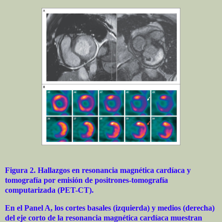
Figura 2. Hallazgos en resonancia magnética cardíaca y
tomografía por emisión de positrones-tomografía
computarizada (PET-CT).
En el Panel A, los cortes basales (izquierda) y medios (derecha)
del eje corto de la resonancia magnética cardíaca muestran