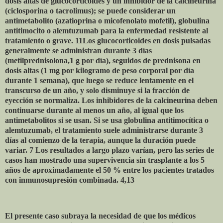
dosis altas de glucocorticoides y un inhibidor de la calcineurina
(ciclosporina o tacrolimus); se puede considerar un
antimetabolito (azatioprina o micofenolato mofetil), globulina
antitimocito o alemtuzumab para la enfermedad resistente al
tratamiento o grave. 11Los glucocorticoides en dosis pulsadas
generalmente se administran durante 3 días
(metilprednisolona, ​​1 g por día), seguidos de prednisona en
dosis altas (1 mg por kilogramo de peso corporal por día
durante 1 semana), que luego se reduce lentamente en el
transcurso de un año, y solo disminuye si la fracción de
eyección se normaliza. Los inhibidores de la calcineurina deben
continuarse durante al menos un año, al igual que los
antimetabolitos si se usan. Si se usa globulina antitimocítica o
alemtuzumab, el tratamiento suele administrarse durante 3
días al comienzo de la terapia, aunque la duración puede
variar. 7 Los resultados a largo plazo varían, pero las series de
casos han mostrado una supervivencia sin trasplante a los 5
años de aproximadamente el 50 % entre los pacientes tratados
con inmunosupresión combinada. 4,13
El presente caso subraya la necesidad de que los médicos