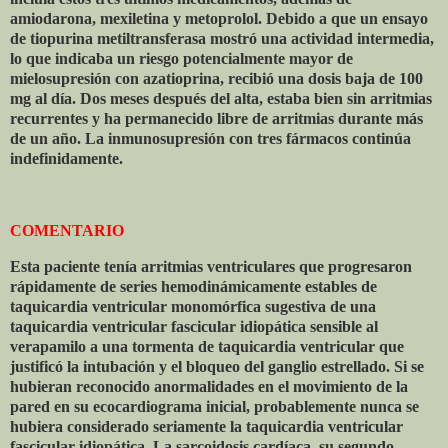
amiodarona, mexiletina y metoprolol. Debido a que un ensayo
de tiopurina metiltransferasa mostró una actividad intermedia,
lo que indicaba un riesgo potencialmente mayor de
mielosupresión con azatioprina, recibió una dosis baja de 100
mg al día. Dos meses después del alta, estaba bien sin arritmias
recurrentes y ha permanecido libre de arritmias durante más
de un año. La inmunosupresión con tres fármacos continúa
indefinidamente.
COMENTARIO
Esta paciente tenía arritmias ventriculares que progresaron
rápidamente de series hemodinámicamente estables de
taquicardia ventricular monomórfica sugestiva de una
taquicardia ventricular fascicular idiopática sensible al
verapamilo a una tormenta de taquicardia ventricular que
justificó la intubación y el bloqueo del ganglio estrellado. Si se
hubieran reconocido anormalidades en el movimiento de la
pared en su ecocardiograma inicial, probablemente nunca se
hubiera considerado seriamente la taquicardia ventricular
fascicular idiopática. La sarcoidosis cardíaca, su segundo