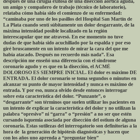
después de una cirugía exitosa de una disección aórtica aguda,
un amigo y compañero de trabajo (técnico de laboratorio),
relataba cómo había sido el comienzo de su enfermedad:
“caminaba por uno de los pasillos del Hospital San Martín de
La Plata cuando sentí súbitamente un dolor desgarrante, de la
máxima intensidad posible localizado en la región
interescapular que me atravesó. En ese momento no tuve
dudas de que había sido acuchillado por la espalda y por eso
giré bruscamente en un intento de mirar la cara del que me
había atacado. Después no recuerdo más nada”. Esa
descripción me enseñó una diferencia con el síndrome
coronario agudo y es que en la disección, el ACMÉ
DOLOROSO ES SIEMPRE INICIAL. El dolor es máximo DE
ENTRADA. El dolor coronario se toma segundos o minutos en
alcanzar su punto de mayor intensidad y nunca es máximo de
entrada. Y por eso, nunca olvido desde entonces interrogar
sobre esta característica del dolor. “Punzante”, o
“desgarrante” son términos que suelen utilizar los pacientes en
un intento de explicar la característica del dolor y no utilizan la
palabra “opresivo” ni “garra” o “presión” a no ser que estén
cursando isquemia asociada por disección del ostium de alguna
coronaria. Estas sutilezas del interrogatorio son definitorias a la
hora de la generación de hipótesis diagnósticas y hacen que
con los años uno aprenda a “preguntar bien”