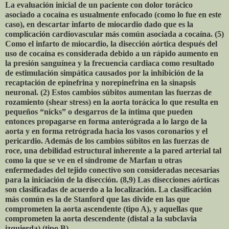
La evaluación inicial de un paciente con dolor torácico
asociado a cocaína es usualmente enfocado (como lo fue en este
caso), en descartar infarto de miocardio dado que es la
complicación cardiovascular más común asociada a cocaína. (5)
Como el infarto de miocardio, la disección aórtica después del
uso de cocaína es considerada debido a un rápido aumento en
la presión sanguínea y la frecuencia cardiaca como resultado
de estimulación simpática causados por la inhibición de la
recaptación de epinefrina y norepinefrina en la sinapsis
neuronal. (2) Estos cambios súbitos aumentan las fuerzas de
rozamiento (shear stress) en la aorta torácica lo que resulta en
pequeños “nicks” o desgarros de la íntima que pueden
entonces propagarse en forma anterógrada a lo largo de la
aorta y en forma retrógrada hacia los vasos coronarios y el
pericardio. Además de los cambios súbitos en las fuerzas de
roce, una debilidad estructural inherente a la pared arterial tal
como la que se ve en el síndrome de Marfan u otras
enfermedades del tejido conectivo son consideradas necesarias
para la iniciación de la disección. (8,9) Las disecciones aórticas
son clasificadas de acuerdo a la localización. La clasificación
más común es la de Stanford que las divide en las que
comprometen la aorta ascendente (tipo A), y aquellas que
comprometen la aorta descendente (distal a la subclavia
izquierda) (tipo B).