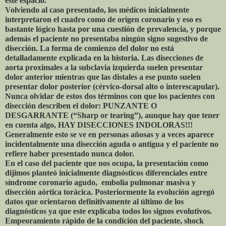
este espacio.
Volviendo al caso presentado, los médicos inicialmente
interpretaron el cuadro como de origen coronario y eso es
bastante lógico hasta por una cuestión de prevalencia, y porque
además el paciente no presentaba ningún signo sugestivo de
disección. La forma de comienzo del dolor no está
detalladamente explicada en la historia. Las disecciones de
aorta proximales a la subclavia izquierda suelen presentar
dolor anterior mientras que las distales a ese punto suelen
presentar dolor posterior (cérvico-dorsal alto o interescapular).
Nunca olvidar de estos dos términos con que los pacientes con
disección describen el dolor: PUNZANTE O
DESGARRANTE (“Sharp or tearing”), aunque hay que tener
en cuenta algo, HAY DISECCIONES INDOLORAS!!!
Generalmente esto se ve en personas añosas y a veces aparece
incidentalmente una disección aguda o antigua y el paciente no
refiere haber presentado nunca dolor.
En el caso del paciente que nos ocupa, la presentación como
dijimos planteó inicialmente diagnósticos diferenciales entre
síndrome coronario agudo, embolia pulmonar masiva y
disección aórtica torácica. Posteriormente la evolución agregó
datos que orientaron definitivamente al último de los
diagnósticos ya que este explicaba todos los signos evolutivos.
Empeoramiento rápido de la condición del paciente, shock