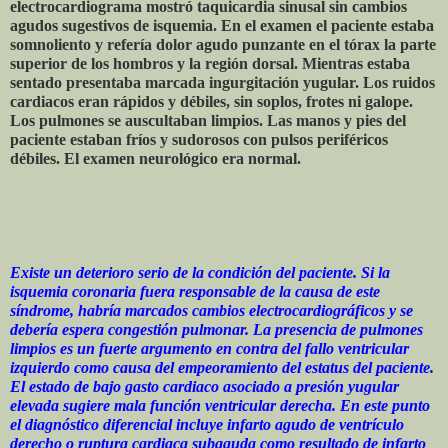
electrocardiograma mostró taquicardia sinusal sin cambios
agudos sugestivos de isquemia. En el examen el paciente estaba
somnoliento y refería dolor agudo punzante en el tórax la parte
superior de los hombros y la región dorsal. Mientras estaba
sentado presentaba marcada ingurgitación yugular. Los ruidos
cardiacos eran rápidos y débiles, sin soplos, frotes ni galope.
Los pulmones se auscultaban limpios. Las manos y pies del
paciente estaban fríos y sudorosos con pulsos periféricos
débiles. El examen neurológico era normal.
Existe un deterioro serio de la condición del paciente. Si la
isquemia coronaria fuera responsable de la causa de este
síndrome, habría marcados cambios electrocardiográficos y se
debería espera congestión pulmonar. La presencia de pulmones
limpios es un fuerte argumento en contra del fallo ventricular
izquierdo como causa del empeoramiento del estatus del paciente.
El estado de bajo gasto cardiaco asociado a presión yugular
elevada sugiere mala función ventricular derecha. En este punto
el diagnóstico diferencial incluye infarto agudo de ventrículo
derecho o ruptura cardiaca subaguda como resultado de infarto