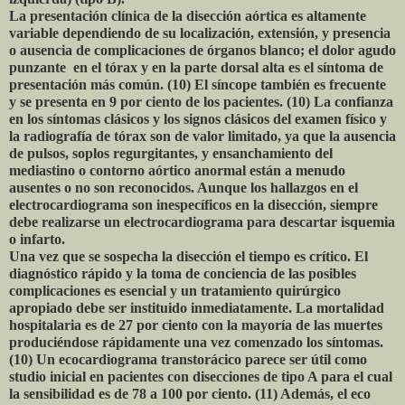
La presentación clínica de la disección aórtica es altamente
variable dependiendo de su localización, extensión, y presencia
o ausencia de complicaciones de órganos blanco; el dolor agudo
punzante en el tórax y en la parte dorsal alta es el síntoma de
presentación más común. (10) El síncope también es frecuente
y se presenta en 9 por ciento de los pacientes. (10) La confianza
en los síntomas clásicos y los signos clásicos del examen físico y
la radiografía de tórax son de valor limitado, ya que la ausencia
de pulsos, soplos regurgitantes, y ensanchamiento del
mediastino o contorno aórtico anormal están a menudo
ausentes o no son reconocidos. Aunque los hallazgos en el
electrocardiograma son inespecíficos en la disección, siempre
debe realizarse un electrocardiograma para descartar isquemia
o infarto.
Una vez que se sospecha la disección el tiempo es crítico. El
diagnóstico rápido y la toma de conciencia de las posibles
complicaciones es esencial y un tratamiento quirúrgico
apropiado debe ser instituido inmediatamente. La mortalidad
hospitalaria es de 27 por ciento con la mayoría de las muertes
produciéndose rápidamente una vez comenzado los síntomas.
(10) Un ecocardiograma transtorácico parece ser útil como
studio inicial en pacientes con disecciones de tipo A para el cual
la sensibilidad es de 78 a 100 por ciento. (11) Además, el eco