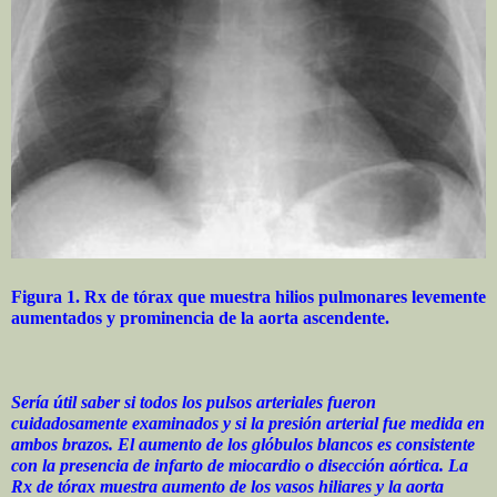
Figura 1. Rx de tórax que muestra hilios pulmonares levemente
aumentados y prominencia de la aorta ascendente.
Sería útil saber si todos los pulsos arteriales fueron
cuidadosamente examinados y si la presión arterial fue medida en
ambos brazos. El aumento de los glóbulos blancos es consistente
con la presencia de infarto de miocardio o disección aórtica. La
Rx de tórax muestra aumento de los vasos hiliares y la aorta