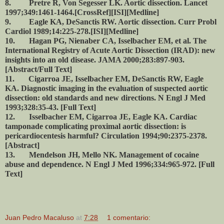
8. Pretre R, Von Segesser LK. Aortic dissection. Lancet
1997;349:1461-1464.[CrossRef][ISI][Medline]
9. Eagle KA, DeSanctis RW. Aortic dissection. Curr Probl
Cardiol 1989;14:225-278.[ISI][Medline]
10. Hagan PG, Nienaber CA, Isselbacher EM, et al. The
International Registry of Acute Aortic Dissection (IRAD): new
insights into an old disease. JAMA 2000;283:897-903.
[Abstract/Full Text]
11. Cigarroa JE, Isselbacher EM, DeSanctis RW, Eagle
KA. Diagnostic imaging in the evaluation of suspected aortic
dissection: old standards and new directions. N Engl J Med
1993;328:35-43. [Full Text]
12. Isselbacher EM, Cigarroa JE, Eagle KA. Cardiac
tamponade complicating proximal aortic dissection: is
pericardiocentesis harmful? Circulation 1994;90:2375-2378.
[Abstract]
13. Mendelson JH, Mello NK. Management of cocaine
abuse and dependence. N Engl J Med 1996;334:965-972. [Full
Text]
Juan Pedro Macaluso
at
7:28
1 comentario: