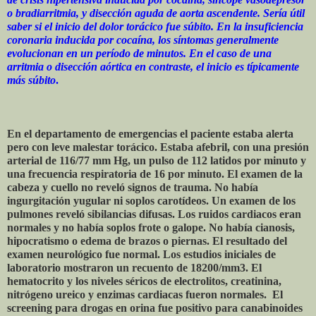
o bradiarritmia, y disección aguda de aorta ascendente. Sería útil
saber si el inicio del dolor torácico fue súbito. En la insuficiencia
coronaria inducida por cocaína, los síntomas generalmente
evolucionan en un período de minutos. En el caso de una
arritmia o disección aórtica en contraste, el inicio es típicamente
más súbito
.
En el departamento de emergencias el paciente estaba alerta
pero con leve malestar torácico. Estaba afebril, con una presión
arterial de 116/77 mm Hg, un pulso de 112 latidos por minuto y
una frecuencia respiratoria de 16 por minuto. El examen de la
cabeza y cuello no reveló signos de trauma. No había
ingurgitación yugular ni soplos carotídeos. Un examen de los
pulmones reveló sibilancias difusas. Los ruidos cardiacos eran
normales y no había soplos frote o galope. No había cianosis,
hipocratismo o edema de brazos o piernas. El resultado del
examen neurológico fue normal. Los estudios iniciales de
laboratorio mostraron un recuento de 18200/mm3. El
hematocrito y los niveles séricos de electrolitos, creatinina,
nitrógeno ureico y enzimas cardiacas fueron normales. El
screening para drogas en orina fue positivo para canabinoides