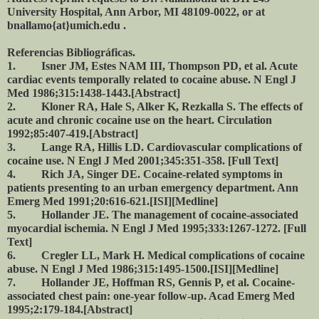
University Hospital, Ann Arbor, MI 48109-0022, or at
bnallamo{at}umich.edu .
Referencias Bibliográficas.
1. Isner JM, Estes NAM III, Thompson PD, et al. Acute
cardiac events temporally related to cocaine abuse. N Engl J
Med 1986;315:1438-1443.[Abstract]
2. Kloner RA, Hale S, Alker K, Rezkalla S. The effects of
acute and chronic cocaine use on the heart. Circulation
1992;85:407-419.[Abstract]
3. Lange RA, Hillis LD. Cardiovascular complications of
cocaine use. N Engl J Med 2001;345:351-358. [Full Text]
4. Rich JA, Singer DE. Cocaine-related symptoms in
patients presenting to an urban emergency department. Ann
Emerg Med 1991;20:616-621.[ISI][Medline]
5. Hollander JE. The management of cocaine-associated
myocardial ischemia. N Engl J Med 1995;333:1267-1272. [Full
Text]
6. Cregler LL, Mark H. Medical complications of cocaine
abuse. N Engl J Med 1986;315:1495-1500.[ISI][Medline]
7. Hollander JE, Hoffman RS, Gennis P, et al. Cocaine-
associated chest pain: one-year follow-up. Acad Emerg Med
1995;2:179-184.[Abstract]