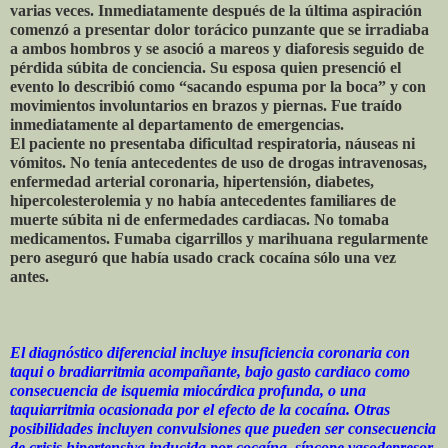
varias veces. Inmediatamente después de la última aspiración
comenzó a presentar dolor torácico punzante que se irradiaba
a ambos hombros y se asoció a mareos y diaforesis seguido de
pérdida súbita de conciencia. Su esposa quien presenció el
evento lo describió como “sacando espuma por la boca” y con
movimientos involuntarios en brazos y piernas. Fue traído
inmediatamente al departamento de emergencias.
El paciente no presentaba dificultad respiratoria, náuseas ni
vómitos. No tenía antecedentes de uso de drogas intravenosas,
enfermedad arterial coronaria, hipertensión, diabetes,
hipercolesterolemia y no había antecedentes familiares de
muerte súbita ni de enfermedades cardiacas. No tomaba
medicamentos. Fumaba cigarrillos y marihuana regularmente
pero aseguró que había usado crack cocaína sólo una vez
antes.
El diagnóstico diferencial incluye insuficiencia coronaria con
taqui o bradiarritmia acompañante, bajo gasto cardiaco como
consecuencia de isquemia miocárdica profunda, o una
taquiarritmia ocasionada por el efecto de la cocaína. Otras
posibilidades incluyen convulsiones que pueden ser consecuencia
de crisis hipertensiva inducida por cocaína, síncope vasodepresor