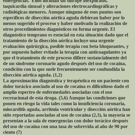
emergencias. Ellos incluían un síncope inexplicado,
taquicardia sinusal y alteraciones electrocardiográficas y
radiológicas menores. Aunque ninguno de esos puntos son
específicos de disección aórtica aguda debieran haber por lo
menos sugerido el proceso y haber motivado la realización de
otros procedimientos diagnósticos en forma urgente. El
diagnóstico temprano es esencial en esta situación dado que el
tratamiento de la disección aórtica incluye una urgente
evaluación quirúrgica, posible terapia con beta bloqueantes, y
por supuesto haber evitado la terapia con anticoagulantes ya
que el tratamiento de este proceso difiere sustancialmente del
de un síndrome coronario agudo después del uso de cocaína,
condición con la que suele frecuentemente ser confundida la
disección aórtica aguda. (1,2)
La aproximación diagnóstica y terapéutica en un paciente con
dolor torácico asociado al uso de cocaína es dificultoso dado el
amplio espectro de enfermedades asociadas con el uso
recreacional de esta droga. (5,6) Aunque las condiciones que
ponen en riesgo la vida tales como la insuficiencia coronaria,
miocarditis aguda, arritmia ventricular y disección aórtica han
sido reportadas asociadas al uso de cocaína (2,3), la mayoría se
presentan a la sala de emergencias con dolor torácico después
del uso de cocaína con una tasa de sobrevida al año de 90 por
ciento (7)