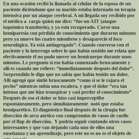
En una ocasión recibí la llamada al celular de la esposa de un
paciente diciéndome que su marido estaba internado en terapia
intensiva por un ataque cerebral. A mi llegada soy recibido por
el médico a cargo quien me dice: “fue un AIT (ataque
isquémico transitorio), y ya está recuperado. Cursó una
hemiparesia con pérdida de conocimiento que duraron minutos
pero ya mueve los cuatro miembros y desapareció el foco
neurológico. Ya está antiagregado”. Cuando converso con el
paciente y lo interrogo sobre lo que había sentido me relata que
efectivamente él no pudo mover un hemicuerpo durante unos
minutos. Le pregunto si eso había comenzado bruscamente y
allí es cuando me refiere: “inmediatamente después del dolor”.
Sorprendido le digo que no sabía que había tenido un dolor.
Allí agregó que sintió bruscamente “como si se le rajara el
pecho” mientras subía una escalera, y que el dolor “era tan
intenso que me hizo transpirar y casi perder el conocimiento”
Después de eso el dolor se hizo casi imperceptibe
espontáneamente, pero simultáneamente notó que estaba
hemiparético. El diagnóstico final después de la cirugía fue
disección de arco aórtico con compromiso de vasos de cuello
por el flap de disección. Y podría seguir contando otros casos
interesantes y que van dejando cada uno de ellos una
enseñanza y un aprendizaje, pero este no es no es el objeto de