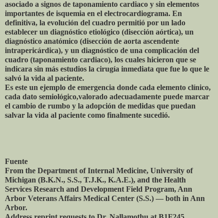
asociado a signos de taponamiento cardiaco y sin elementos
importantes de isquemia en el electrocardiograma. En
definitiva, la evolución del cuadro permitió por un lado
establecer un diagnóstico etiológico (disección aórtica), un
diagnóstico anatómico (disección de aorta ascendente
intrapericárdica), y un diagnóstico de una complicación del
cuadro (taponamiento cardiaco), los cuales hicieron que se
indicara sin más estudios la cirugía inmediata que fue lo que le
salvó la vida al paciente.
Es este un ejemplo de emergencia donde cada elemento clínico,
cada dato semiológico,valorado adecuadamente puede marcar
el cambio de rumbo y la adopción de medidas que puedan
salvar la vida al paciente como finalmente sucedió.
Fuente
From the Department of Internal Medicine, University of
Michigan (B.K.N., S.S., T.J.K., K.A.E.), and the Health
Services Research and Development Field Program, Ann
Arbor Veterans Affairs Medical Center (S.S.) — both in Ann
Arbor.
Address reprint requests to Dr. Nallamothu at B1F245