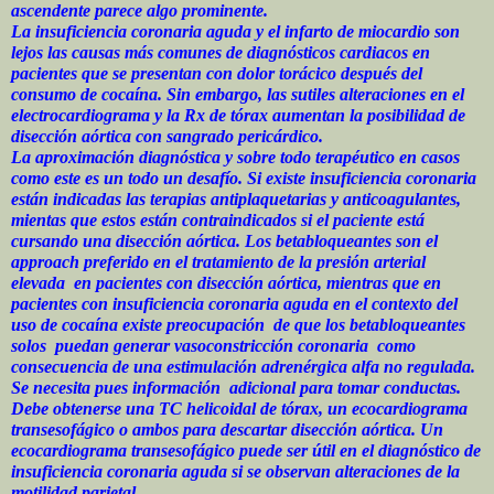
ascendente parece algo prominente.
La insuficiencia coronaria aguda y el infarto de miocardio son
lejos las causas más comunes de diagnósticos cardiacos en
pacientes que se presentan con dolor torácico después del
consumo de cocaína. Sin embargo, las sutiles alteraciones en el
electrocardiograma y la Rx de tórax aumentan la posibilidad de
disección aórtica con sangrado pericárdico.
La aproximación diagnóstica y sobre todo terapéutico en casos
como este es un todo un desafío. Si existe insuficiencia coronaria
están indicadas las terapias antiplaquetarias y anticoagulantes,
mientas que estos están contraindicados si el paciente está
cursando una disección aórtica. Los betabloqueantes son el
approach preferido en el tratamiento de la presión arterial
elevada en pacientes con disección aórtica, mientras que en
pacientes con insuficiencia coronaria aguda en el contexto del
uso de cocaína existe preocupación de que los betabloqueantes
solos puedan generar vasoconstricción coronaria como
consecuencia de una estimulación adrenérgica alfa no regulada.
Se necesita pues información adicional para tomar conductas.
Debe obtenerse una TC helicoidal de tórax, un ecocardiograma
transesofágico o ambos para descartar disección aórtica. Un
ecocardiograma transesofágico puede ser útil en el diagnóstico de
insuficiencia coronaria aguda si se observan alteraciones de la
motilidad parietal
.