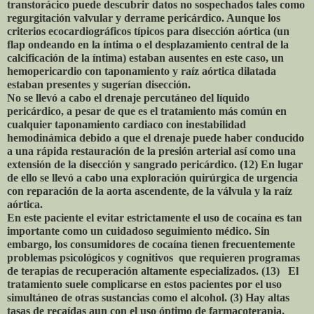
transtorácico puede descubrir datos no sospechados tales como
regurgitación valvular y derrame pericárdico. Aunque los
criterios ecocardiográficos típicos para disección aórtica (un
flap ondeando en la íntima o el desplazamiento central de la
calcificación de la íntima) estaban ausentes en este caso, un
hemopericardio con taponamiento y raíz aórtica dilatada
estaban presentes y sugerían disección.
No se llevó a cabo el drenaje percutáneo del líquido
pericárdico, a pesar de que es el tratamiento más común en
cualquier taponamiento cardiaco con inestabilidad
hemodinámica debido a que el drenaje puede haber conducido
a una rápida restauración de la presión arterial así como una
extensión de la disección y sangrado pericárdico. (12) En lugar
de ello se llevó a cabo una exploración quirúrgica de urgencia
con reparación de la aorta ascendente, de la válvula y la raíz
aórtica.
En este paciente el evitar estrictamente el uso de cocaína es tan
importante como un cuidadoso seguimiento médico. Sin
embargo, los consumidores de cocaína tienen frecuentemente
problemas psicológicos y cognitivos que requieren programas
de terapias de recuperación altamente especializados. (13) El
tratamiento suele complicarse en estos pacientes por el uso
simultáneo de otras sustancias como el alcohol. (3) Hay altas
tasas de recaídas aun con el uso óptimo de farmacoterapia,