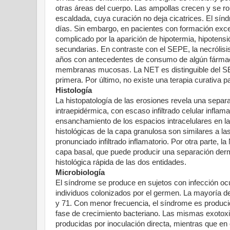
otras áreas del cuerpo. Las ampollas crecen y se r
escaldada, cuya curación no deja cicatrices. El sí
días. Sin embargo, en pacientes con formación exce
complicado por la aparición de hipotermia, hipotensión
secundarias. En contraste con el SEPE, la necrólis
años con antecedentes de consumo de algún fármaco
membranas mucosas. La NET es distinguible del SEP
primera. Por último, no existe una terapia curativa 
Histología
La histopatología de las erosiones revela una separa
intraepidérmica, con escaso infiltrado celular inflam
ensanchamiento de los espacios intracelulares en l
histológicas de la capa granulosa son similares a la
pronunciado infiltrado inflamatorio. Por otra parte,
capa basal, que puede producir una separación derm
histológica rápida de las dos entidades.
Microbiología
El síndrome se produce en sujetos con infección ocul
individuos colonizados por el germen. La mayoría de
y 71. Con menor frecuencia, el síndrome es producid
fase de crecimiento bacteriano. Las mismas exotoxin
producidas por inoculación directa, mientras que en 