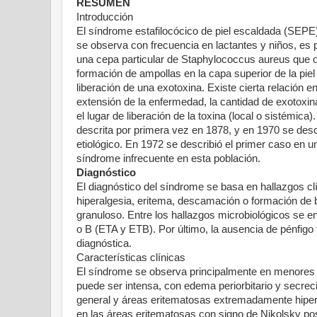
RESUMEN
Introducción
El síndrome estafilocócico de piel escaldada (SEPE)
se observa con frecuencia en lactantes y niños, es 
una cepa particular de Staphylococcus aureus que o
formación de ampollas en la capa superior de la piel
liberación de una exotoxina. Existe cierta relación en
extensión de la enfermedad, la cantidad de exotoxin
el lugar de liberación de la toxina (local o sistémica)
descrita por primera vez en 1878, y en 1970 se desc
etiológico. En 1972 se describió el primer caso en un
síndrome infrecuente en esta población.
Diagnóstico
El diagnóstico del síndrome se basa en hallazgos clí
hiperalgesia, eritema, descamación o formación de bu
granuloso. Entre los hallazgos microbiológicos se e
o B (ETA y ETB). Por último, la ausencia de pénfigo 
diagnóstica.
Características clínicas
El síndrome se observa principalmente en menores de
puede ser intensa, con edema periorbitario y secreci
general y áreas eritematosas extremadamente hiperal
en las áreas eritematosas con signo de Nikolsky po