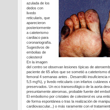
azulada de los
dedos con
livedo
reticularis, que
aparecieron
posteriormente
a cateterismo
cardiaco para
coronariografía.
Sugestivos de
embolias de
colesterol
En la imagen
del centro se observan lesiones típicas de ateroem
paciente de 65 años que se sometió a cateterismo d
femoral 4 semanas antes . Desarrolló insuficiencia re
5,5 mg%), y livedo reticularis con infartos cutáneo
preservados. Un eco transesofágico de la aorta desc
presuntamente ateromas, probable fuente del embo
El embolismo por cristales de colesterol es una en
de forma espontánea o tras la realización de manipula
cardiovascular...) o más raramente con el tratamiento