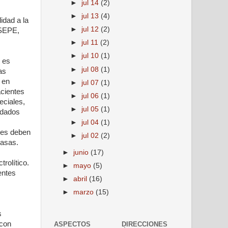
►
jul 14
(2)
►
jul 13
(4)
idad a la
►
jul 12
(2)
 SEPE,
►
jul 11
(2)
►
jul 10
(1)
, es
►
jul 08
(1)
as
 en
►
jul 07
(1)
acientes
►
jul 06
(1)
eciales,
►
jul 05
(1)
uidados
►
jul 04
(1)
ores deben
►
jul 02
(2)
masas.
►
junio
(17)
rolítico.
►
mayo
(5)
entes
►
abril
(16)
►
marzo
(15)
s
 con
ASPECTOS
DIRECCIONES