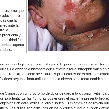
, trastorno que
producido por
casiona la
 mediante la
tre la
a producida y
. La entidad fue
ubrió al agente
 adulto,
nicos, histológicos y microbiológicos. El paciente puede presentar
llas. La evidencia histopatológica revela clivaje intraepidérmico en e
ncuentra el aislamiento de S. aureus productores de exotoxinas exfoli
foliáceo según la inmunofluorescencia directa o indirecta también es
 5 años, con un pródromo de dolor de garganta o conjuntivitis. La ú
ón purulenta. En las 48 horas posteriores el paciente presenta fiebre
gésicas en cara, axilas, cuello e ingles. El examen físico revela bul
sitivo. Las bullas son comunes en los pliegues aunque pueden exten