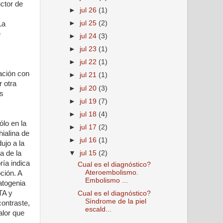
uctor de
►
jul 26
(1)
►
jul 25
(2)
La
e
►
jul 24
(3)
►
jul 23
(1)
►
jul 22
(1)
ación con
►
jul 21
(1)
 otra
►
jul 20
(3)
as
►
jul 19
(7)
►
jul 18
(4)
ólo en la
►
jul 17
(2)
hialina de
►
jul 16
(1)
ujo a la
a de la
▼
jul 15
(2)
ría indica
Cual es el diagnóstico?
Ateroembolismo.
ción. A
Embolismo ...
atogenia
TA y
Cual es el diagnóstico?
Síndrome de la piel
ontraste,
escald...
alor que