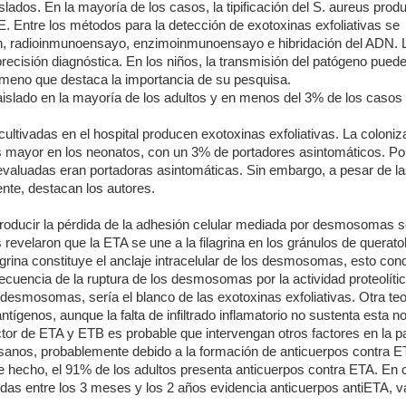
ados. En la mayoría de los casos, la tipificación del S. aureus prod
E. Entre los métodos para la detección de exotoxinas exfoliativas se
ón, radioinmunoensayo, enzimoinmunoensayo e hibridación del ADN. 
ecisión diagnóstica. En los niños, la transmisión del patógeno pued
ómeno que destaca la importancia de su pesquisa.
aislado en la mayoría de los adultos y en menos del 3% de los casos
ltivadas en el hospital producen exotoxinas exfoliativas. La coloniz
s mayor en los neonatos, con un 3% de portadores asintomáticos. Por
 evaluadas eran portadoras asintomáticas. Sin embargo, a pesar de l
nte, destacan los autores.
 producir la pérdida de la adhesión celular mediada por desmosomas s
revelaron que la ETA se une a la filagrina en los gránulos de querato
agrina constituye el anclaje intracelular de los desmosomas, esto cond
ecuencia de la ruptura de los desmosomas por la actividad proteolític
 desmosomas, sería el blanco de las exotoxinas exfoliativas. Otra teo
tígenos, aunque la falta de infiltrado inflamatorio no sustenta esta no
tor de ETA y ETB es probable que intervengan otros factores en la p
sanos, probablemente debido a la formación de anticuerpos contra E
e hecho, el 91% de los adultos presenta anticuerpos contra ETA. En c
das entre los 3 meses y los 2 años evidencia anticuerpos antiETA, v