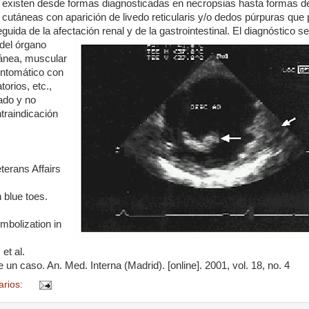
 así existen desde formas diagnosticadas en necropsias hasta formas de
 cutáneas con aparición de livedo reticularis y/o dedos púrpuras que 
ida de la afectación renal y de la gastrointestinal. El diagnóstico
se
 del órgano
utánea, muscular
sintomático con
orios, etc.,
ado y no
traindicación
erans Affairs
 blue toes.
bolization in
t al.
 un caso. An. Med. Interna (Madrid). [online]. 2001, vol. 18, no. 4
arios: