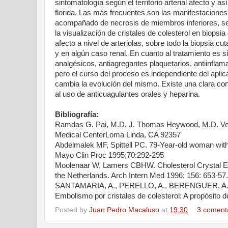
sintomatología según el territorio arterial afecto y
florida. Las más frecuentes son las manifestaciones
acompañado de necrosis de miembros inferiores, segu
la visualización de cristales de colesterol en biopsia
afecto a nivel de arteriolas, sobre todo la biopsia c
y en algún caso renal. En cuanto al tratamiento es 
analgésicos, antiagregantes plaquetarios, antiinflamat
pero el curso del proceso es independiente del aplic
cambia la evolución del mismo. Existe una clara con
al uso de anticuagulantes orales y heparina.
Bibliografía:
Ramdas G. Pai, M.D. J. Thomas Heywood, M.D. Vet
Medical CenterLoma Linda, CA 92357
Abdelmalek MF, Spittell PC. 79-Year-old woman with
Mayo Clin Proc 1995;70:292-295
Moolenaar W, Lamers CBHW. Cholesterol Crystal Em
the Netherlands. Arch Intern Med 1996; 156: 653-57.
SANTAMARIA, A., PERELLO, A., BERENGUER, A. e
Embolismo por cristales de colesterol: A propósito de
Posted by
Juan Pedro Macaluso
at
19:30
3 coment