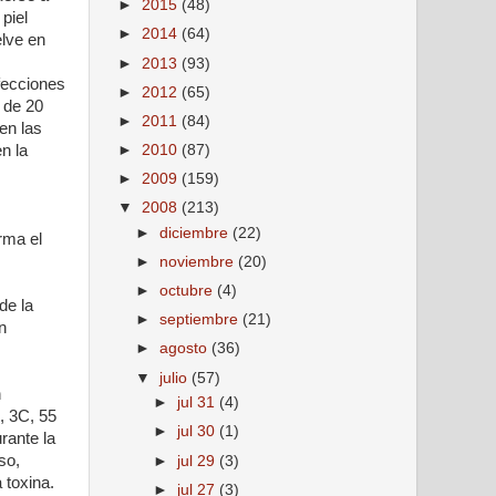
►
2015
(48)
piel
►
2014
(64)
elve en
►
2013
(93)
nfecciones
►
2012
(65)
 de 20
►
2011
(84)
en las
►
2010
(87)
n la
►
2009
(159)
▼
2008
(213)
►
diciembre
(22)
rma el
►
noviembre
(20)
►
octubre
(4)
de la
►
septiembre
(21)
n
►
agosto
(36)
▼
julio
(57)
n
►
jul 31
(4)
, 3C, 55
►
jul 30
(1)
rante la
so,
►
jul 29
(3)
 toxina.
►
jul 27
(3)