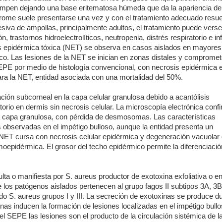
ompen dejando una base eritematosa húmeda que da la apariencia de 
ndrome suele presentarse una vez y con el tratamiento adecuado resu
siva de ampollas, principalmente adultos, el tratamiento puede verse
, trastornos hidroelectrolíticos, neutropenia, distrés respiratorio e i
is epidérmica tóxica (NET) se observa en casos aislados en mayores
. Las lesiones de la NET se inician en zonas distales y compromet
E por medio de histología convencional, con necrosis epidérmica e
para la NET, entidad asociada con una mortalidad del 50%.
ción subcorneal en la capa celular granulosa debido a acantólisis
atorio en dermis sin necrosis celular. La microscopía electrónica confi
a capa granulosa, con pérdida de desmosomas. Las características
s observadas en el impétigo bulloso, aunque la entidad presenta un
 la NET cursa con necrosis celular epidérmica y degeneración vacuolar 
oepidérmica. El grosor del techo epidérmico permite la diferenciació
ta o manifiesta por S. aureus productor de exotoxina exfoliativa o e
 los patógenos aislados pertenecen al grupo fagos II subtipos 3A, 3B
o S. aureus grupos I y III. La secreción de exotoxinas se produce du
as inducen la formación de lesiones localizadas en el impétigo bullo
el SEPE las lesiones son el producto de la circulación sistémica de la