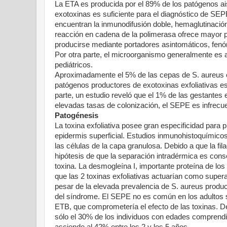
La ETA es producida por el 89% de los patógenos aisl
exotoxinas es suficiente para el diagnóstico de SEP
encuentran la inmunodifusión doble, hemaglutinaci
reacción en cadena de la polimerasa ofrece mayor pr
producirse mediante portadores asintomáticos, fen
Por otra parte, el microorganismo generalmente es 
pediátricos.
Aproximadamente el 5% de las cepas de S. aureus cu
patógenos productores de exotoxinas exfoliativas e
parte, un estudio reveló que el 1% de las gestantes
elevadas tasas de colonización, el SEPE es infrecue
Patogénesis
La toxina exfoliativa posee gran especificidad para
epidermis superficial. Estudios inmunohistoquímicos 
las células de la capa granulosa. Debido a que la fil
hipótesis de que la separación intradérmica es cons
toxina. La desmogleína I, importante proteína de los
que las 2 toxinas exfoliativas actuarían como superan
pesar de la elevada prevalencia de S. aureus produc
del síndrome. El SEPE no es común en los adultos 
ETB, que comprometería el efecto de las toxinas. D
sólo el 30% de los individuos con edades comprendi