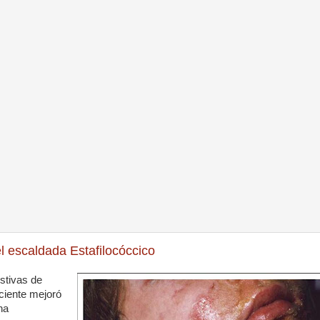
l escaldada Estafilocóccico
estivas de
aciente mejoró
na