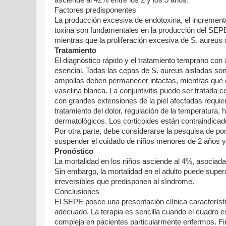
asciende al 42% entre los 2 y los 5 años.
Factores predisponentes
La producción excesiva de endotoxina, el incremento
toxina son fundamentales en la producción del SEPE.
mientras que la proliferación excesiva de S. aureus
Tratamiento
El diagnóstico rápido y el tratamiento temprano con a
esencial. Todas las cepas de S. aureus aisladas son r
ampollas deben permanecer intactas, mientras que 
vaselina blanca. La conjuntivitis puede ser tratada c
con grandes extensiones de la piel afectadas requie
tratamiento del dolor, regulación de la temperatura, 
dermatológicos. Los corticoides están contraindica
Por otra parte, debe considerarse la pesquisa de po
suspender el cuidado de niños menores de 2 años y s
Pronóstico
La mortalidad en los niños asciende al 4%, asociada
Sin embargo, la mortalidad en el adulto puede supe
irreversibles que predisponen al síndrome.
Conclusiones
El SEPE posee una presentación clínica característic
adecuado. La terapia es sencilla cuando el cuadro 
compleja en pacientes particularmente enfermos. Fi