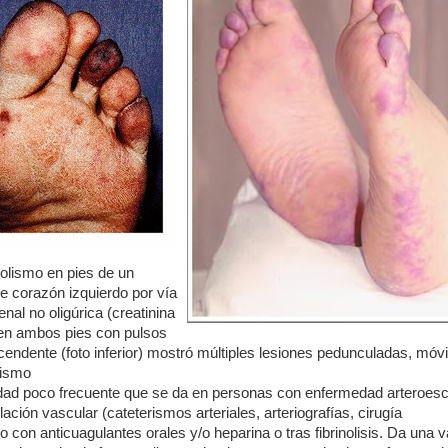
bolismo en pies de un
e corazón izquierdo por vía
nal no oligúrica (creatinina
s en ambos pies con pulsos
endente (foto inferior) mostró múltiples lesiones pedunculadas, móvi
lismo
tidad poco frecuente que se da en personas con enfermedad arteroesc
ción vascular (cateterismos arteriales, arteriografías, cirugía
 con anticuagulantes orales y/o heparina o tras fibrinolisis. Da una v