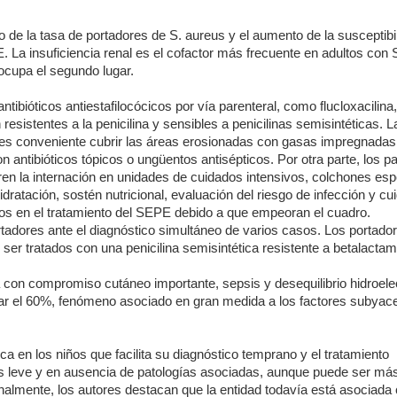
 de la tasa de portadores de S. aureus y el aumento de la susceptibil
 La insuficiencia renal es el cofactor más frecuente en adultos con
 ocupa el segundo lugar.
ntibióticos antiestafilocócicos por vía parenteral, como flucloxacilina
esistentes a la penicilina y sensibles a penicilinas semisintéticas. L
es conveniente cubrir las áreas erosionadas con gasas impregnadas
on antibióticos tópicos o ungüentos antisépticos. Por otra parte, los p
ren la internación en unidades de cuidados intensivos, colchones esp
hidratación, sostén nutricional, evaluación del riesgo de infección y c
dos en el tratamiento del SEPE debido a que empeoran el cuadro.
rtadores ante el diagnóstico simultáneo de varios casos. Los portad
er tratados con una penicilina semisintética resistente a betalacta
 con compromiso cutáneo importante, sepsis y desequilibrio hidroelect
rar el 60%, fenómeno asociado en gran medida a los factores subyac
a en los niños que facilita su diagnóstico temprano y el tratamiento
es leve y en ausencia de patologías asociadas, aunque puede ser má
nalmente, los autores destacan que la entidad todavía está asociada