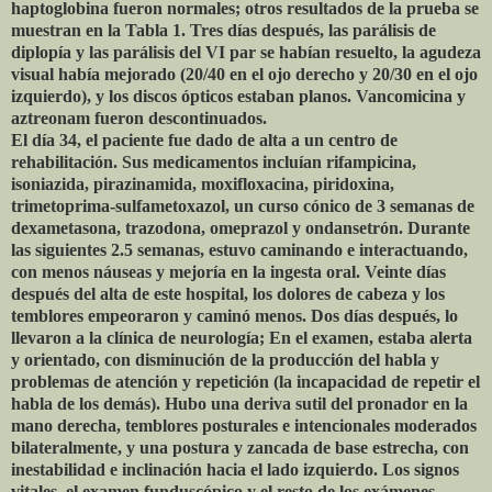
haptoglobina fueron normales; otros resultados de la prueba se
muestran en la Tabla 1. Tres días después, las parálisis de
diplopía y las parálisis del VI par se habían resuelto, la agudeza
visual había mejorado (20/40 en el ojo derecho y 20/30 en el ojo
izquierdo), y los discos ópticos estaban planos. Vancomicina y
aztreonam fueron descontinuados.
El día 34, el paciente fue dado de alta a un centro de
rehabilitación. Sus medicamentos incluían rifampicina,
isoniazida, pirazinamida, moxifloxacina, piridoxina,
trimetoprima-sulfametoxazol, un curso cónico de 3 semanas de
dexametasona, trazodona, omeprazol y ondansetrón. Durante
las siguientes 2.5 semanas, estuvo caminando e interactuando,
con menos náuseas y mejoría en la ingesta oral. Veinte días
después del alta de este hospital, los dolores de cabeza y los
temblores empeoraron y caminó menos. Dos días después, lo
llevaron a la clínica de neurología; En el examen, estaba alerta
y orientado, con disminución de la producción del habla y
problemas de atención y repetición (la incapacidad de repetir el
habla de los demás). Hubo una deriva sutil del pronador en la
mano derecha, temblores posturales e intencionales moderados
bilateralmente, y una postura y zancada de base estrecha, con
inestabilidad e inclinación hacia el lado izquierdo. Los signos
vitales, el examen funduscópico y el resto de los exámenes