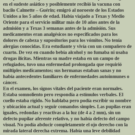
en el sudeste asiático y posiblemente recibió la vacuna con
bacilo Calmette – Guérin; emigró al noroeste de los Estados
Unidos a los 5 años de edad. Había viajado a Texas y Medio
Oriente para el servicio militar más de 10 años antes de la
admisión y a Texas 3 semanas antes de la admisión. Sus
medicamentos eran analgésicos no especificados para los
dolores de cabeza y supositorios para los vómitos. No tenía
alergias conocidas. Era estudiante y vivía con un compañero de
cuarto. De vez en cuando bebía alcohol y no fumaba ni usaba
drogas ilícitas. Mientras su madre estaba en un campo de
refugiados, tuvo una enfermedad prolongada que requirió
múltiples medicamentos; sus hermanas estaban sanas y no
había antecedentes familiares de enfermedades autoinmunes o
cáncer.
En el examen, los signos vitales del paciente eran normales.
Estaba somnoliento pero respondía a estímulos verbales. El
cuello estaba rígido. No hablaba pero podía escribir su nombre
y ubicación actual y seguir comandos simples. Las pupilas eran
iguales, redondas y reactivas a la luz (de 4 a 2 mm), sin un
defecto pupilar aferente relativo, y no había defecto del campo
visual. No podía abducir completamente el ojo derecho con la
mirada lateral derecha extrema. Había una leve debilidad