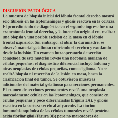
DISCUSIÓN PATOLÓGICA
La muestra de biopsia inicial del lóbulo frontal derecho mostró
solo fibrosis en las leptomeninges y gliosis reactiva en la corteza.
El procedimiento de diagnóstico en el segundo ingreso fue una
craneotomía frontal derecha, y la intención original era realizar
una biopsia y una posible escisión de la masa en el lóbulo
frontal izquierdo. Sin embargo, al abrir la duramadre, se
observó material gelatinoso cubriendo el cerebro y exudando
desde la incisión. Un examen intraoperatorio de sección
congelada de este material reveló una neoplasia maligna de
células pequeñas; el diagnóstico diferencial incluyó linfoma y
otras neoplasias de células pequeñas, como el glioma. No se
realizó biopsia ni resección de la lesión en masa, hasta la
clasificación final del tumor. Se obtuvieron muestras
adicionales del material gelatinoso para secciones permanentes.
El examen de secciones permanentes reveló una neoplasia
marcadamente celular en las leptomeninges, que consiste en
células pequeñas y poco diferenciadas (Figura 3A), y gliosis
reactiva en la corteza cerebral adyacente. La tinción
inmunohistoquímica de las células tumorales reveló proteína
ácida fibrilar glial (Figura 3B) pero no marcadores de