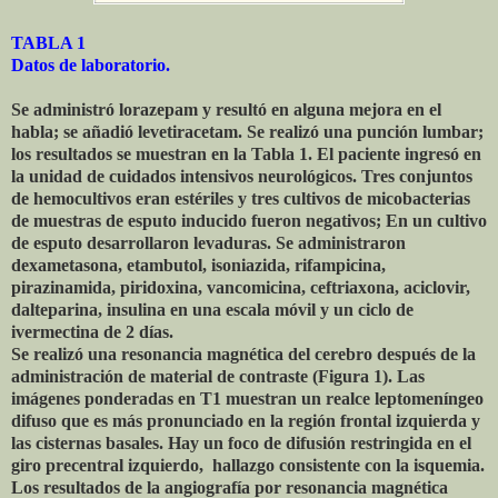
TABLA 1
Datos de laboratorio.
Se administró lorazepam y resultó en alguna mejora en el
habla; se añadió levetiracetam. Se realizó una punción lumbar;
los resultados se muestran en la Tabla 1. El paciente ingresó en
la unidad de cuidados intensivos neurológicos. Tres conjuntos
de hemocultivos eran estériles y tres cultivos de micobacterias
de muestras de esputo inducido fueron negativos; En un cultivo
de esputo desarrollaron levaduras. Se administraron
dexametasona, etambutol, isoniazida, rifampicina,
pirazinamida, piridoxina, vancomicina, ceftriaxona, aciclovir,
dalteparina, insulina en una escala móvil y un ciclo de
ivermectina de 2 días.
Se realizó una resonancia magnética del cerebro después de la
administración de material de contraste (Figura 1). Las
imágenes ponderadas en T1 muestran un realce leptomeníngeo
difuso que es más pronunciado en la región frontal izquierda y
las cisternas basales. Hay un foco de difusión restringida en el
giro precentral izquierdo,
hallazgo consistente con la isquemia.
Los resultados de la angiografía por resonancia magnética