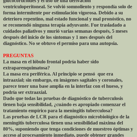
glucocorticoides y el uso de una derivación
ventriculoperitoneal. Se volvió somnoliento y respondía solo de
forma intermitente por estimulación vigorosa. Debido a su
deterioro repentino, mal estado funcional y mal pronóstico, no
se recomendó ninguna terapia adyuvante. Fue trasladado a
cuidados paliativos y murió varias semanas después, 5 meses
después del inicio de los síntomas y 1 mes después del
diagnóstico. No se obtuvo el permiso para una autopsia.
PREGUNTAS
La masa en el lóbulo frontal podría haber sido
extraparenquimatosa?
La masa era periférica. Al principio se pensó
que era
intraaxial; sin embargo, en imágenes sagitales y coronales,
parece tener una base amplia en la interfaz con el hueso, y
podría ser extraaxial.
Dado que todas las pruebas de diagnóstico de tuberculosis
tienen baja sensibilidad, ¿cuándo es apropiado comenzar el
tratamiento empírico para la meningitis tuberculosa?
Las pruebas de LCR para el diagnóstico microbiológico de la
meningitis tuberculosa tienen una sensibilidad máxima del
80%, suponiendo que tenga condiciones de muestreo óptimas y
acceso al procesamiento inmediato, puede obtener grandes