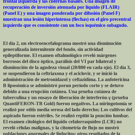
frontal izquierda y las cisternas basales. Una imagen de
recuperación de inversión atenuada por líquido (FLAIR)
(Panel E) y una imagen ponderada por difusión (Panel F)
muestran una lesión hiperintensa (flechas) en el giro precentral
izquierdo que es consistente con un foco isquémico subagudo.
El día 2, un electroencefalograma mostró una disminución
generalizada intermitente del fondo, sin actividad
epileptiforme. El examen oftalmológico reveló márgenes
borrosos del disco óptico, parálisis del VI par bilateral y
disminución de la agudeza visual (20/800 en cada ojo). El día 3,
se suspendieron la ceftriaxona y el aciclovir, y se inició la
administración de metronidazol y ceftazidima. La anfotericina
B liposómica se administró porun período corto y se detuvo
debido a una erupción cutánea. Una prueba cutánea de
tuberculina y un ensayo de liberación de interferón-γ (prueba
QuantiFERON-TB Gold) fueron negativos. La miringotomía se
realizó por otitis media serosa del lado derecho; Los cultivos del
aspirado fueron estériles. Se realizó repitió la punción lumbar.
El examen citológico del líquido cefalorraquídeo (LCR) no
reveló células malignas, y la citometría de flujo no mostró
poblaciones anormales de linfocitos; otros resultados de la