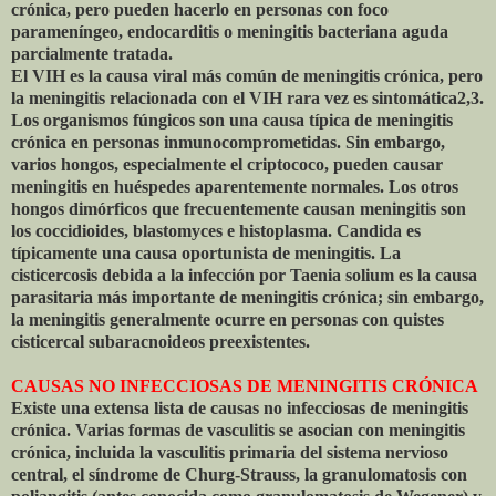
crónica, pero pueden hacerlo en personas con foco
parameníngeo, endocarditis o meningitis bacteriana aguda
parcialmente tratada.
El VIH es la causa viral más común de meningitis crónica, pero
la meningitis relacionada con el VIH rara vez es sintomática2,3.
Los organismos fúngicos son una causa típica de meningitis
crónica en personas inmunocomprometidas. Sin embargo,
varios hongos, especialmente el criptococo, pueden causar
meningitis en huéspedes aparentemente normales. Los otros
hongos dimórficos que frecuentemente causan meningitis son
los coccidioides, blastomyces e histoplasma. Candida es
típicamente una causa oportunista de meningitis. La
cisticercosis debida a la infección por Taenia solium es la causa
parasitaria más importante de meningitis crónica; sin embargo,
la meningitis generalmente ocurre en personas con quistes
cisticercal subaracnoideos preexistentes.
CAUSAS NO INFECCIOSAS DE MENINGITIS CRÓNICA
Existe una extensa lista de causas no infecciosas de meningitis
crónica. Varias formas de vasculitis se asocian con meningitis
crónica, incluida la vasculitis primaria del sistema nervioso
central, el síndrome de Churg-Strauss, la granulomatosis con