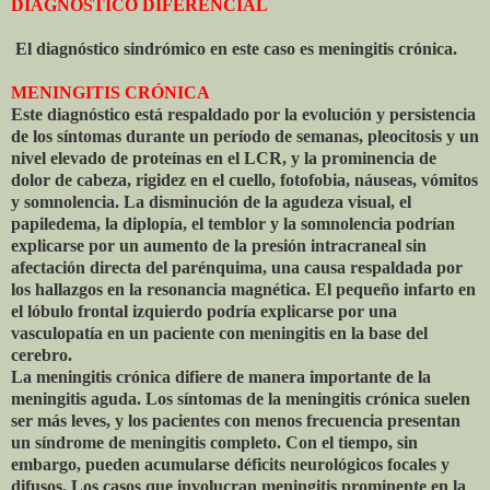
DIAGNÓSTICO DIFERENCIAL
El diagnóstico sindrómico en este caso es meningitis crónica.
MENINGITIS CRÓNICA
Este diagnóstico está respaldado por la evolución y persistencia
de los síntomas durante un período de semanas, pleocitosis y un
nivel elevado de proteínas en el LCR, y la prominencia de
dolor de cabeza, rigidez en el cuello, fotofobia, náuseas, vómitos
y somnolencia. La disminución de la agudeza visual, el
papiledema, la diplopía, el temblor y la somnolencia podrían
explicarse por un aumento de la presión intracraneal sin
afectación directa del parénquima, una causa respaldada por
los hallazgos en la resonancia magnética. El pequeño infarto en
el lóbulo frontal izquierdo podría explicarse por una
vasculopatía en un paciente con meningitis en la base del
cerebro.
La meningitis crónica difiere de manera importante de la
meningitis aguda. Los síntomas de la meningitis crónica suelen
ser más leves, y los pacientes con menos frecuencia presentan
un síndrome de meningitis completo. Con el tiempo, sin
embargo, pueden acumularse déficits neurológicos focales y
difusos. Los casos que involucran meningitis prominente en la