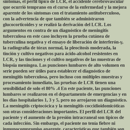
síntomas, el perfil típico de LCR, el accidente cerebrovascular
que ocurrió temprano en el curso de la enfermedad y la mejora
aparente de los síntomas con el tratamiento antituberculoso,
con la advertencia de que también se administraron
glucocorticoides y se realizó la derivación del LCR. Los
argumentos en contra de un diagnóstico de meningitis
tuberculosa en este caso incluyen la prueba cutánea de
tuberculina negativa y el ensayo de liberación de interferón-γ,
la radiografía de tórax normal, la pleocitosis moderada, la
tinción y cultivo negativos para ácido-alcohol resistentes en
LCR, y las tinciones y el cultivo negativos de las muestras de
biopsia meníngea. Las punciones lumbares de alto volumen en
serie pueden ser útiles para establecer el diagnóstico de
meningitis tuberculosa, pero incluso con múltiples muestras y
procesamiento inmediato, las pruebas de LCR tienen una
sensibilidad de solo el 80% .4 En este paciente, las punciones
lumbares se realizaron en el departamento de emergencias y en
los días hospitalarios 1, 3 y 5, pero no arrojaron un diagnóstico.
La meningitis criptocócica y la meningitis coccidioidomicóticas
son otras consideraciones importantes. El perfil del LCR del
paciente y el aumento de la presión intracraneal son típicos de
cada infección. Sin embargo, el paciente no tenía fiebre ni
inmunocompromiso aparente, características que también son