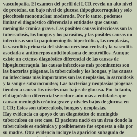
vasculopatía. El examen del perfil del LCR revela un alto nivel
de proteína, un bajo nivel de glucosa (hipoglucorraquia) y solo
pleocitosis mononuclear moderada. Por lo tanto, podemos
limitar el diagnóstico diferencial a entidades que causan
meningitis crónica grave. Las posibles causas infecciosas son la
tuberculosis, los hongos y los parásitos, y las posibles causas no
infecciosas son la paquimeningitis hipertrófica, las neoplasias,
la vasculitis primaria del sistema nervioso central y la vasculitis
asociada a anticuerpos anticitoplasma de neutrófilos. Aunque
existe un extenso diagnóstico diferencial de las causas de
hipoglucorraquia, las causas infecciosas más prominentes son
las bacterias piógenas, la tuberculosis y los hongos, y las causas
no infecciosas más importantes son las neoplasias, la sarcoidosis
y la sangre subaracnoidea; Las bacterias y neoplasias piógenas
tienden a causar los niveles más bajos de glucosa. Por lo tanto,
el diagnóstico diferencial se reduce aún más a entidades que
causan meningitis crónica grave y niveles bajos de glucosa en
LCR; Estos son tuberculosis, hongos y neoplasias.
Hay evidencia en apoyo de un diagnóstico de meningitis
tuberculosa en este caso. El paciente nació en un área donde la
tuberculosis es endémica y posiblemente fue expuesta a ella por
su madre. Otra evidencia incluye la aparición subaguda de