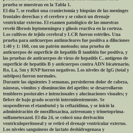
prueba se muestran en la Tabla 1.
El día 7, se realizó una craniectomía y biopsias de las meninges
frontales derechas y el cerebro y se colocó un drenaje
ventricular externo. El examen patológico de las muestras
reveló fibrosis leptomeníngea y gliosis reactiva en la corteza.
Los cultivos de tejido cerebral y LCR fueron estériles. Una
prueba para anticuerpos antinucleares fue positiva a diluciones
1:40 y 1: 160, con un patrón moteado; una prueba de
anticuerpos de superficie de hepatitis B también fue positiva, y
las pruebas de anticuerpos de virus de hepatitis C, antígeno de
superficie de hepatitis B y anticuerpos contra ADN bicatenario,
Ro, La, Sm y RNP fueron negativos. Los niveles de IgG (total y
subtipos) fueron normales.
Durante las siguientes 3 semanas, persistieron dolor de cabeza,
náuseas, vómitos y disminución del apetito; se desarrollaron
temblores posturales e intencionales y alucinaciones visuales; y
fiebre de bajo grado ocurrió intermitentemente. Se
suspendieron el etambutol y la ceftazidima, y ​​se inició la
administración de moxifloxacina, aztreonam y trimetoprima-
sulfametoxazol. El día 24, se colocó una derivación
ventriculoperitoneal y se retiró el drenaje ventricular externo.
Los niveles sanguíneos de lactato deshidrogenasa y