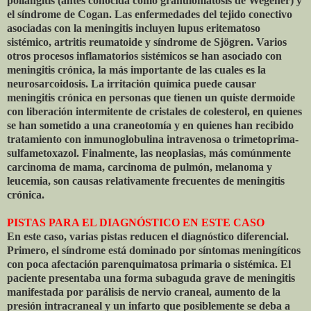
poliangitis (antes conocida como granulomatosis de Wegener) y
el síndrome de Cogan. Las enfermedades del tejido conectivo
asociadas con la meningitis incluyen lupus eritematoso
sistémico, artritis reumatoide y síndrome de Sjögren. Varios
otros procesos inflamatorios sistémicos se han asociado con
meningitis crónica, la más importante de las cuales es la
neurosarcoidosis. La irritación química puede causar
meningitis crónica en personas que tienen un quiste dermoide
con liberación intermitente de cristales de colesterol, en quienes
se han sometido a una craneotomía y en quienes han recibido
tratamiento con inmunoglobulina intravenosa o trimetoprima-
sulfametoxazol. Finalmente, las neoplasias, más comúnmente
carcinoma de mama, carcinoma de pulmón, melanoma y
leucemia, son causas relativamente frecuentes de meningitis
crónica.
PISTAS PARA EL DIAGNÓSTICO EN ESTE CASO
En este caso, varias pistas reducen el diagnóstico diferencial.
Primero, el síndrome está dominado por síntomas meningíticos
con poca afectación parenquimatosa primaria o sistémica. El
paciente presentaba una forma subaguda grave de meningitis
manifestada por parálisis de nervio craneal, aumento de la
presión intracraneal y un infarto que posiblemente se deba a