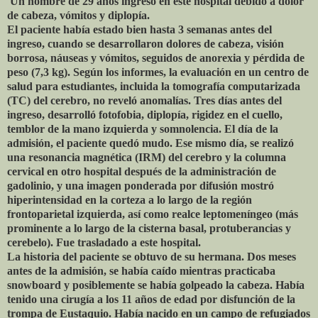
Un hombre de 29 años ingresó en este hospital debido a dolor
de cabeza, vómitos y diplopía.
El paciente había estado bien hasta 3 semanas antes del
ingreso, cuando se desarrollaron dolores de cabeza, visión
borrosa, náuseas y vómitos, seguidos de anorexia y pérdida de
peso (7,3 kg). Según los informes, la evaluación en un centro de
salud para estudiantes, incluida la tomografía computarizada
(TC) del cerebro, no reveló anomalías. Tres días antes del
ingreso, desarrolló fotofobia, diplopía, rigidez en el cuello,
temblor de la mano izquierda y somnolencia. El día de la
admisión, el paciente quedó mudo. Ese mismo día, se realizó
una resonancia magnética (IRM) del cerebro y la columna
cervical en otro hospital después de la administración de
gadolinio, y una imagen ponderada por difusión mostró
hiperintensidad en la corteza a lo largo de la región
frontoparietal izquierda, así como realce leptomeníngeo (más
prominente a lo largo de la cisterna basal, protuberancias y
cerebelo). Fue trasladado a este hospital.
La historia del paciente se obtuvo de su hermana. Dos meses
antes de la admisión, se había caído mientras practicaba
snowboard y posiblemente se había golpeado la cabeza. Había
tenido una cirugía a los 11 años de edad por disfunción de la
trompa de Eustaquio. Había nacido en un campo de refugiados