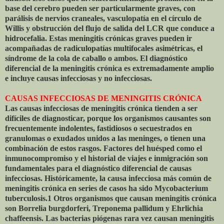
base del cerebro pueden ser particularmente graves, con
parálisis de nervios craneales, vasculopatía en el círculo de
Willis y obstrucción del flujo de salida del LCR que conduce a
hidrocefalia. Estas meningitis crónicas graves pueden ir
acompañadas de radiculopatías multifocales asimétricas, el
síndrome de la cola de caballo o ambos. El diagnóstico
diferencial de la meningitis crónica es extremadamente amplio
e incluye causas infecciosas y no infecciosas.
CAUSAS INFECCIOSAS DE MENINGITIS CRÓNICA
Las causas infecciosas de meningitis crónica tienden a ser
difíciles de diagnosticar, porque los organismos causantes son
frecuentemente indolentes, fastidiosos o secuestrados en
granulomas o exudados unidos a las meninges, o tienen una
combinación de estos rasgos. Factores del huésped como el
inmunocompromiso y el historial de viajes e inmigración son
fundamentales para el diagnóstico diferencial de causas
infecciosas. Históricamente, la causa infecciosa más común de
meningitis crónica en series de casos ha sido Mycobacterium
tuberculosis.1 Otros organismos que causan meningitis crónica
son Borrelia burgdorferi, Treponema pallidum y Ehrlichia
chaffeensis. Las bacterias piógenas rara vez causan meningitis