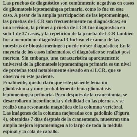
Las pruebas de diagnóstico son comúnmente negativas en casos
de gliomatosis leptomeníngea primaria, como lo fue en este
caso. A pesar de la amplia participación de las leptomeninges,
las pruebas de LCR son frecuentemente no diagnósticas; en
una revisión, la primera prueba de LCR fue diagnóstica en
solo 1 de 37 casos, y la repetición de la prueba de LCR también
fue a menudo no diagnóstica.13 Incluso el examen de las
muestras de biopsia meníngea puede no ser diagnóstico; En la
mayoría de los casos informados, el diagnóstico se realizó post
mortem. Sin embargo, una característica aparentemente
universal de la gliomatosis leptomeníngea primaria es un nivel
de proteína total notablemente elevado en el LCR, que se
observó en este paciente.
Finalmente, quedó claro que este paciente tenía un
glioblastoma y muy probablemente tenía gliomatosis
leptomeníngea primaria. Poco después de la craneotomía, se
desarrollaron incontinencia y debilidad en las piernas, y se
realizó una resonancia magnética de la columna vertebral.
Las imágenes de la columna mejoradas con gadolinio (Figura
4), obtenidas 7 días después de la craneotomía, muestran una
amplia mejora leptomeníngea a lo largo de toda la médula
espinal y la cola de caballo.