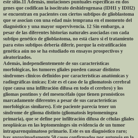
este sitio.11 Además, mutaciones puntuales específicas en dos
genes que codifican la isocitrato deshidrogenasa (IDH1 y IDH2)
se encuentran en pacientes con ciertos subtipos de glioblastoma
que se asocian con una edad más temprana en el momento del
diagnóstico y una mayor supervivencia. 12 Sin embargo, a
pesar de las diferentes historias naturales asociadas con cada
subtipo genético de glioblastoma, no está claro si el tratamiento
para estos subtipos debería diferir, porque la estratificación
genética aún no se ha estudiado en ensayos prospectivos y
aleatorizados.
Además, independientemente de sus características
morfológicas, los tumores gliales pueden causar distintos
síndromes clínicos definidos por características anatómicas y
radiográficas únicas; Este es el caso de la gliomatosis cerebral
(que causa una infiltración difusa en todo el cerebro) y los
gliomas pontinos y del mesencéfalo (que tienen pronósticos
marcadamente diferentes a pesar de sus características
morfológicas similares). Este paciente parecía tener un
síndrome de glioma distinto (gliomatosis leptomeníngea
primaria), que se define por infiltración difusa de células gliales
neoplásicas en las leptomeninges sin evidencia de un tumor
intraparenquimatoso primario. Este es un diagnóstico raro;
hay aproximadamente 50 casos confirmados por autopsia en la