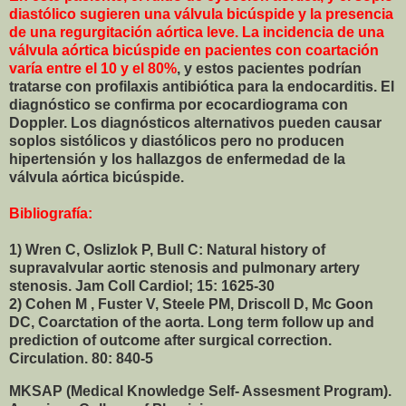
diastólico sugieren una válvula bicúspide y la presencia
de una regurgitación aórtica leve. La incidencia de una
válvula aórtica bicúspide en pacientes con coartación
varía entre el 10 y el 80%
, y estos pacientes podrían
tratarse con profilaxis antibiótica para la endocarditis. El
diagnóstico se confirma por ecocardiograma con
Doppler. Los diagnósticos alternativos pueden causar
soplos sistólicos y diastólicos pero no producen
hipertensión y los hallazgos de enfermedad de la
válvula aórtica bicúspide.
Bibliografía:
1) Wren C, Oslizlok P, Bull C: Natural history of
supravalvular aortic stenosis and pulmonary artery
stenosis. Jam Coll Cardiol; 15: 1625-30
2) Cohen M , Fuster V, Steele PM, Driscoll D, Mc Goon
DC, Coarctation of the aorta. Long term follow up and
prediction of outcome after surgical correction.
Circulation. 80: 840-5
MKSAP (Medical Knowledge Self- Assesment Program).