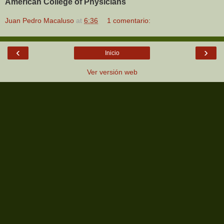
American College of Physicians
Juan Pedro Macaluso
at
6:36
1 comentario:
‹
›
Inicio
Ver versión web