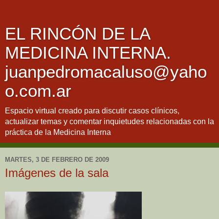
EL RINCÓN DE LA
MEDICINA INTERNA.
juanpedromacaluso@yaho
o.com.ar
Espacio virtual creado para discutir casos clínicos,
actualizar temas y comentar inquietudes relacionadas con la
práctica de la Medicina Interna
MARTES, 3 DE FEBRERO DE 2009
Imágenes de la sala