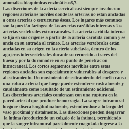
anomalías bioquímicas enzimáticas6,7.
Las disecciones de la arteria cervical casi siempre involucran
regiones arteriales móviles donde las arterias no están ancladas
a otras arterias o estructuras óseas. Los lugares más comunes
son la porción faríngea de las arterias carótidas internas y las
arterias vertebrales extracraneales. La arteria carótida interna
se fija en sus orígenes a partir de la arteria carótida común y se
ancla en su entrada al cráneo. Las arterias vertebrales están
ancladas en su origen en la arteria subclavia, dentro de los
agujeros intervertebrales durante su recorrido a través del
hueso y por la duramadre en su punto de penetración
intracraneal. Los cortos segmentos movibles entre estas
regiones ancladas son especialmente vulnerables al desgarro y
al estiramiento. Un movimiento de estiramiento del cuello causa
una rotura arterial que luego puede extenderse rostralmente y
caudalmente como resultado de un estiramiento adicional.
Las disecciones arteriales comienzan con una ruptura en la
pared arterial que produce hemorragia. La sangre intramural
luego se diseca longitudinalmente, extendiéndose a lo largo del
vaso proximal y distalmente. Las disecciones pueden desgarrar
la íntima (produciendo un colgajo de la íntima), permitiendo
que la sangre intramural parcialmente coagulada ingrese a la