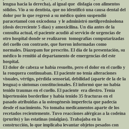
lengua hacia la derecha), al igual que
disfagia con alimentos
sólidos. Vio a su dentista, que no identificó una causa dental del
dolor por lo que regresó a su médico quien suspendió
paracetamol con oxicodona
y le administró metilprednisolona
(dosis decreciente 5 días) y amoxicilina. Un día antes de la
consulta actual, el paciente acudió al servicio de urgencias de
otro hospital donde se realizaron
tomografías computarizadas
del cuello con contraste, que fueron informadas como
normales. Diazepam fue prescrito. El día de la presentación, su
médico lo remitió al departamento de emergencias del este
hospital.
El dolor de cabeza se había resuelto, pero el dolor en el cuello y
la ronquera continuaban. El paciente no tenía alteraciones
visuales, vértigo, pérdida sensorial, debilidad (aparte de la de la
lengua) o síntomas constitucionales. Él informó que no había
tenido traumas en el cuello. El paciente
era diestro. Tenía
hipertensión borderline y había tenido 35 fracturas en el
pasado atribuidas a la osteogénesis imperfecta que padecía
desde el nacimiento. No tomaba medicamentos aparte de los
recetados recientemente. Tuvo reacciones alérgicas a la codeína
(prurito) y las estatinas (mialgias). Trabajaba en la
construcción, lo que implicaba levantar objetos pesados ​​con