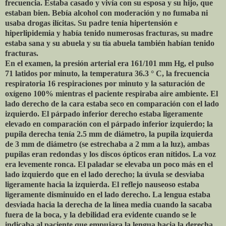
frecuencia. Estaba casado y vivía con su esposa y su hijo, que
estaban bien. Bebía alcohol con moderación y no fumaba ni
usaba drogas ilícitas. Su padre tenía hipertensión e
hiperlipidemia y había tenido numerosas fracturas, su madre
estaba sana y su abuela y su tía abuela también habían tenido
fracturas.
En el examen, la presión arterial era 161/101 mm Hg, el pulso
71 latidos por minuto, la temperatura 36.3 ° C, la frecuencia
respiratoria 16 respiraciones por minuto y la saturación de
oxígeno 100% mientras el paciente respiraba aire ambiente. El
lado derecho de la cara estaba seco en comparación con el lado
izquierdo. El párpado inferior derecho estaba ligeramente
elevado en comparación con el párpado inferior izquierdo; la
pupila derecha tenía 2.5 mm de diámetro, la pupila izquierda
de 3 mm de diámetro (se estrechaba a 2 mm a la luz), ambas
pupilas eran redondas y los discos ópticos eran nítidos. La voz
era levemente ronca. El paladar se elevaba un poco más en el
lado izquierdo que en el lado derecho; la úvula se desviaba
ligeramente hacia la izquierda. El reflejo nauseoso estaba
ligeramente disminuido en el lado derecho. La lengua estaba
desviada hacia la derecha de la línea media cuando la sacaba
fuera de la boca, y la debilidad era evidente cuando se le
indicaba al paciente que empujara la lengua hacia la derecha.