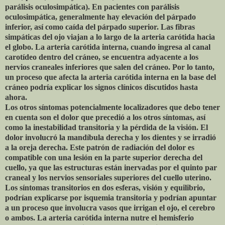
parálisis oculosimpática). En pacientes con parálisis
oculosimpática, generalmente hay elevación del párpado
inferior, así como caída del párpado superior. Las fibras
simpáticas del ojo viajan a lo largo de la arteria carótida hacia
el globo. La arteria carótida interna, cuando ingresa al canal
carotídeo dentro del cráneo, se encuentra adyacente a los
nervios craneales inferiores que salen del cráneo. Por lo tanto,
un proceso que afecta la arteria carótida interna en la base del
cráneo podría explicar los signos clínicos discutidos hasta
ahora.
Los otros síntomas potencialmente localizadores que debo tener
en cuenta son el dolor que precedió a los otros síntomas, así
como la inestabilidad transitoria y la pérdida de la visión. El
dolor involucró la mandíbula derecha y los dientes y se irradió
a la oreja derecha. Este patrón de radiación del dolor es
compatible con una lesión en la parte superior derecha del
cuello, ya que las estructuras están inervadas por el quinto par
craneal y los nervios sensoriales superiores del cuello uterino.
Los síntomas transitorios en dos esferas, visión y equilibrio,
podrían explicarse por isquemia transitoria y podrían apuntar
a un proceso que involucra vasos que irrigan el ojo, el cerebro
o ambos. La arteria carótida interna nutre el hemisferio