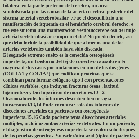
bilateral en la parte posterior del cerebro, un área
suministrada por las ramas de la arteria cerebral posterior del
sistema arterial vertebrobasilar. ¿Fue el desequilibrio una
manifestación de isquemia en el hemisferio cerebral derecho, o
fue este síntoma una manifestación vestibulocerebelosa del flujo
arterial vertebrobasilar comprometido? No puedo decirlo, así
que debo incluir la posibilidad de que al menos una de las
arterias vertebrales también haya sido disecada.
El segundo extremo suelto es la conocida osteogénesis
imperfecta, un trastorno del tejido conectivo causado en la
mayoría de los casos por mutaciones en uno de los dos genes
(COL1A1 y COL1A2) que codifican proteínas que se
combinan para formar colágeno tipo I con presentaciones
clínicas variables, que incluyen fracturas óseas , laxitud
ligamentosa y fácil aparición de moretones.10-12
Ocasionalmente, los informes describen hemorragia
intracraneal.13,14 Pude encontrar solo dos informes de
disecciones arteriales en pacientes con osteogénesis
imperfecta.15,16 Cada paciente tenía disecciones arteriales
múltiples, incluidas ambas arterias vertebrales. En un paciente,
el diagnóstico de osteogénesis imperfecta se realizó solo después
de las pruebas genéticas. Su esclerótica azul (típica de pacientes