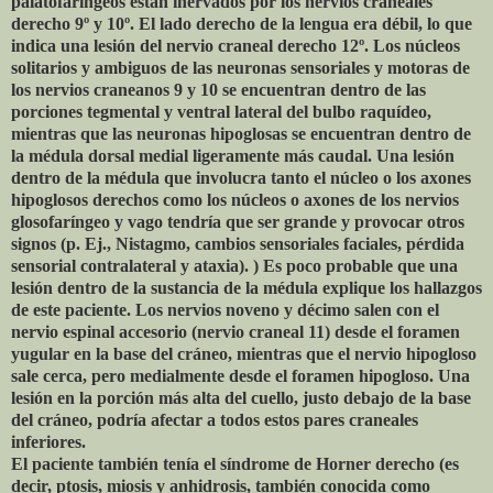
palatofaringeos están inervados por los nervios craneales
derecho 9º y 10º. El lado derecho de la lengua era débil, lo que
indica una lesión del nervio craneal derecho 12º. Los núcleos
solitarios y ambiguos de las neuronas sensoriales y motoras de
los nervios craneanos 9 y 10 se encuentran dentro de las
porciones tegmental y ventral lateral del bulbo raquídeo,
mientras que las neuronas hipoglosas se encuentran dentro de
la médula dorsal medial ligeramente más caudal. Una lesión
dentro de la médula que involucra tanto el núcleo o los axones
hipoglosos derechos como los núcleos o axones de los nervios
glosofaríngeo y vago tendría que ser grande y provocar otros
signos (p. Ej., Nistagmo, cambios sensoriales faciales, pérdida
sensorial contralateral y ataxia). ) Es poco probable que una
lesión dentro de la sustancia de la médula explique los hallazgos
de este paciente. Los nervios noveno y décimo salen con el
nervio espinal accesorio (nervio craneal 11) desde el foramen
yugular en la base del cráneo, mientras que el nervio hipogloso
sale cerca, pero medialmente desde el foramen hipogloso. Una
lesión en la porción más alta del cuello, justo debajo de la base
del cráneo, podría afectar a todos estos pares craneales
inferiores.
El paciente también tenía el síndrome de Horner derecho (es
decir, ptosis, miosis y anhidrosis, también conocida como