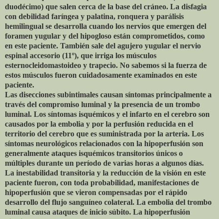
duodécimo) que salen cerca de la base del cráneo. La disfagia
con debilidad faríngea y palatina, ronquera y parálisis
hemilingual se desarrolla cuando los nervios que emergen del
foramen yugular y del hipogloso están comprometidos, como
en este paciente. También sale del agujero yugular el nervio
espinal accesorio (11º), que irriga los músculos
esternocleidomastoideo y trapecio. No sabemos si la fuerza de
estos músculos fueron cuidadosamente examinados en este
paciente.
Las disecciones subintimales causan síntomas principalmente a
través del compromiso luminal y la presencia de un trombo
luminal. Los síntomas isquémicos y el infarto en el cerebro son
causados ​​por la embolia y por la perfusión reducida en el
territorio del cerebro que es suministrada por la arteria. Los
síntomas neurológicos relacionados con la hipoperfusión son
generalmente ataques isquémicos transitorios únicos o
múltiples durante un período de varias horas a algunos días.
La inestabilidad transitoria y la reducción de la visión en este
paciente fueron, con toda probabilidad, manifestaciones de
hipoperfusión que se vieron compensadas por el rápido
desarrollo del flujo sanguíneo colateral. La embolia del trombo
luminal causa ataques de inicio súbito. La hipoperfusión