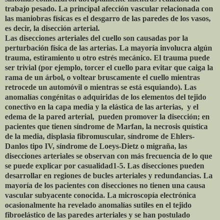
trabajo pesado. La principal afección vascular relacionada con
las maniobras físicas es el desgarro de las paredes de los vasos,
es decir, la disección arterial.
Las disecciones arteriales del cuello son causadas por la
perturbación física de las arterias. La mayoría involucra algún
trauma, estiramiento u otro estrés mecánico. El trauma puede
ser trivial (por ejemplo, torcer el cuello para evitar que caiga la
rama de un árbol, o voltear bruscamente el cuello mientras
retrocede un automóvil o mientras se está esquiando). Las
anomalías congénitas o adquiridas de los elementos del tejido
conectivo en la capa media y la elástica de las arterias,
y el
edema de la pared arterial,
pueden promover la disección; en
pacientes que tienen síndrome de Marfan, la necrosis quística
de la media, displasia fibromuscular, síndrome de Ehlers-
Danlos tipo IV, síndrome de Loeys-Dietz o migraña, las
disecciones arteriales se observan con más frecuencia de lo que
se puede explicar por casualidad1-5. Las disecciones pueden
desarrollar en regiones de bucles arteriales y redundancias. La
mayoría de los pacientes con disecciones no tienen una causa
vascular subyacente conocida. La microscopía electrónica
ocasionalmente ha revelado anomalías sutiles en el tejido
fibroelástico de las paredes arteriales y se han postulado