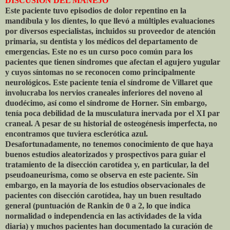
DISCUSIÓN DEL MANEJO
Este paciente tuvo episodios de dolor repentino en la
mandíbula y los dientes, lo que llevó a múltiples evaluaciones
por diversos especialistas, incluidos su proveedor de atención
primaria, su dentista y los médicos del departamento de
emergencias. Este no es un curso poco común para los
pacientes que tienen síndromes que afectan el agujero yugular
y cuyos síntomas no se reconocen como principalmente
neurológicos. Este paciente tenía el síndrome de Villaret que
involucraba los nervios craneales inferiores del noveno al
duodécimo, así como el síndrome de Horner. Sin embargo,
tenía poca debilidad de la musculatura inervada por el XI par
craneal. A pesar de su historial de osteogénesis imperfecta, no
encontramos que tuviera esclerótica azul.
Desafortunadamente, no tenemos conocimiento de que haya
buenos estudios aleatorizados y prospectivos para guiar el
tratamiento de la disección carotídea y, en particular, la del
pseudoaneurisma, como se observa en este paciente. Sin
embargo, en la mayoría de los estudios observacionales de
pacientes con disección carotídea, hay un buen resultado
general (puntuación de Rankin de 0 a 2, lo que indica
normalidad o independencia en las actividades de la vida
diaria) y muchos pacientes han documentado la curación de