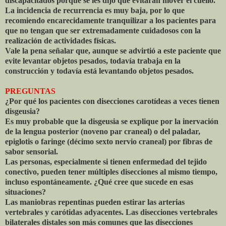
discapacitados porque se les dijo que evitaran mover el cuello.
La incidencia de recurrencia es muy baja, por lo que
recomiendo encarecidamente tranquilizar a los pacientes para
que no tengan que ser extremadamente cuidadosos con la
realización de actividades físicas.
Vale la pena señalar que, aunque se advirtió a este paciente que
evite levantar objetos pesados, todavía trabaja en la
construcción y todavía está levantando objetos pesados.
PREGUNTAS
¿Por qué los pacientes con disecciones carotídeas a veces tienen
disgeusia?
Es muy probable que la disgeusia se explique por la inervación
de la lengua posterior (noveno par craneal) o del paladar,
epiglotis o faringe (décimo sexto nervio craneal) por fibras de
sabor sensorial.
Las personas, especialmente si tienen enfermedad del tejido
conectivo, pueden tener múltiples disecciones al mismo tiempo,
incluso espontáneamente. ¿Qué cree que sucede en esas
situaciones?
Las maniobras repentinas pueden estirar las arterias
vertebrales y carótidas adyacentes. Las disecciones vertebrales
bilaterales distales son más comunes que las disecciones