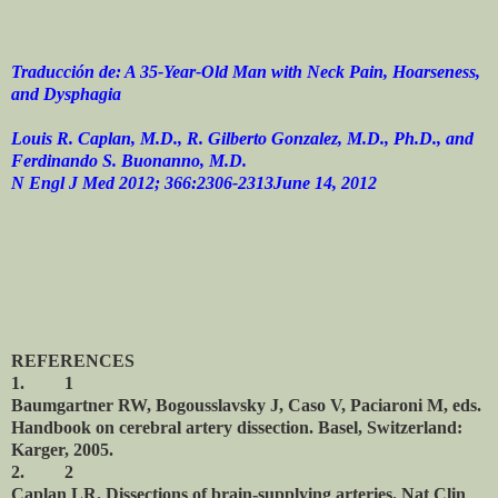
Traducción de: A 35-Year-Old Man with Neck Pain, Hoarseness,
and Dysphagia
Louis R. Caplan, M.D., R. Gilberto Gonzalez, M.D., Ph.D., and
Ferdinando S. Buonanno, M.D.
N Engl J Med 2012; 366:2306-2313June 14, 2012
REFERENCES
1.
1
Baumgartner RW, Bogousslavsky J, Caso V, Paciaroni M, eds.
Handbook on cerebral artery dissection. Basel, Switzerland:
Karger, 2005.
2.
2
Caplan LR. Dissections of brain-supplying arteries. Nat Clin