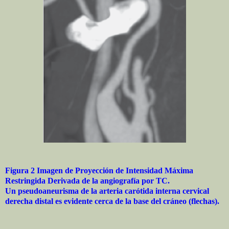
Figura 2 Imagen de Proyección de Intensidad Máxima
Restringida Derivada de la angiografía por TC.
Un pseudoaneurisma de la arteria carótida interna cervical
derecha distal es evidente cerca de la base del cráneo (flechas).