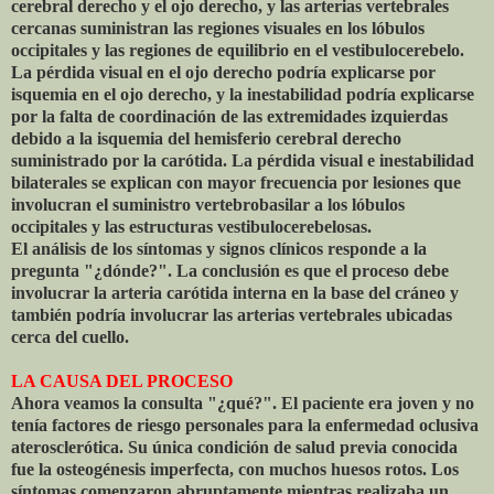
cerebral derecho y el ojo derecho, y las arterias vertebrales
cercanas suministran las regiones visuales en los lóbulos
occipitales y las regiones de equilibrio en el vestibulocerebelo.
La pérdida visual en el ojo derecho podría explicarse por
isquemia en el ojo derecho, y la inestabilidad podría explicarse
por la falta de coordinación de las extremidades izquierdas
debido a la isquemia del hemisferio cerebral derecho
suministrado por la carótida. La pérdida visual e inestabilidad
bilaterales se explican con mayor frecuencia por lesiones que
involucran el suministro vertebrobasilar a los lóbulos
occipitales y las estructuras vestibulocerebelosas.
El análisis de los síntomas y signos clínicos responde a la
pregunta "¿dónde?". La conclusión es que el proceso debe
involucrar la arteria carótida interna en la base del cráneo y
también podría involucrar las arterias vertebrales ubicadas
cerca del cuello.
LA CAUSA DEL PROCESO
Ahora veamos la consulta "¿qué?". El paciente era joven y no
tenía factores de riesgo personales para la enfermedad oclusiva
aterosclerótica. Su única condición de salud previa conocida
fue la osteogénesis imperfecta, con muchos huesos rotos. Los
síntomas comenzaron abruptamente mientras realizaba un