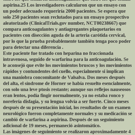
aspirina.25 Los investigadores calcularon que un ensayo con
un poder adecuado requeriría 2000 pacientes. Se espera que
solo 250 pacientes sean reclutados para un ensayo prospectivo
aleatorizado (ClinicalTrials.gov number, NCT00238667) que
compara anticoagulantes y antiagregantes plaquetarios en
pacientes con disección aguda de la arteria carótida cervical,
por lo que la prueba probablemente también tenga poco poder
para detectar una diferencia .
Este paciente fue tratado con heparina no fraccionada
intravenosa, seguido de warfarina para la anticoagulación. Se
le aconsejó que evite los movimientos bruscos y los movimientos
rápidos y contundentes del cuello, especialmente si implican
una maniobra concomitante de Valsalva. Dos meses después
del alta, el síndrome de Horner se había resuelto esencialmente,
con solo una leve ptosis restante; aunque sus reflejos nauseosos
eran lentos, podía fingir normalmente, ya no estaba ronco y
norefería disfagia, y su lengua volvía a ser fuerte. Cinco meses
después de su presentación inicial, los resultados de un examen
neurológico fueron completamente normales y su medicación se
cambió de warfarina a aspirina. Después de un seguimiento
adicional de 19 meses, permaneció asintomático.
Las imágenes de seguimiento se realizaron aproximadamente 4