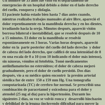
Un hombre de 35 años fue visto en el departamento de
emergencias de un hospital debido a dolor en el lado derecho
del cuello, ronquera y disfagia.
El paciente había estado bien hasta 7 días antes cuando,
mientras realizaba trabajos manuales al aire libre, apareció el
dolor repentinamente en la mandíbula derecha y en los dientes,
irradiando hacia la oreja. Minutos después, apareció visión
borrosa bilateral e inestabilidad, que se resolvió después de 10
a 15 minutos. El dolor en la mandíbula se resolvió
espontáneamente en 3 horas. Varias horas después, apareció
dolor en la
parte posterior del cuello del lado derecho
y dolor
de cabeza del lado derecho, que calificó de una intensidad de 8
en una escala de 0 a 10 (con 10 indicando el dolor más intenso),
sin náuseas, vómitos ni fotofobia. Tomó medicamentos
antiinflamatorios no esteroideos; el dolor de cabeza mejoró
gradualmente, pero el dolor de cuello persistió. Dos días
después, vio a su médico quien encontró
la presión arterial
sistólica fue de entre
150 a 159 mm Hg. Una tomografía
computarizada (TC) de cerebro fue normal. Se prescribió una
combinación de paracetamol y oxicodona para el dolor y
atenolol (25 mg al día) para la hipertensión. Durante los
siguientes 2 días, su voz se volvió ronca y
desarrolló hinchazón
y debilidad de la lengua (incluyendo dificultad para mover la