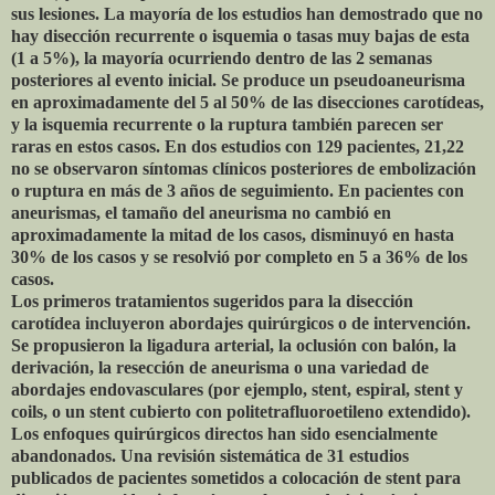
sus lesiones. La mayoría de los estudios han demostrado que no
hay disección recurrente o isquemia o tasas muy bajas de esta
(1 a 5%), la mayoría ocurriendo dentro de las 2 semanas
posteriores al evento inicial. Se produce un pseudoaneurisma
en aproximadamente del 5 al 50% de las disecciones carotídeas,
y la isquemia recurrente o la ruptura también parecen ser
raras en estos casos. En dos estudios con 129 pacientes, 21,22
no se observaron síntomas clínicos posteriores de embolización
o ruptura en más de 3 años de seguimiento. En pacientes con
aneurismas, el tamaño del aneurisma no cambió en
aproximadamente la mitad de los casos, disminuyó en hasta
30% de los casos y se resolvió por completo en 5 a 36% de los
casos.
Los primeros tratamientos sugeridos para la disección
carotídea incluyeron abordajes quirúrgicos o de intervención.
Se propusieron la ligadura arterial, la oclusión con balón, la
derivación, la resección de aneurisma o una variedad de
abordajes endovasculares (por ejemplo, stent, espiral, stent y
coils, o un stent cubierto con politetrafluoroetileno extendido).
Los enfoques quirúrgicos directos han sido esencialmente
abandonados. Una revisión sistemática de 31 estudios
publicados de pacientes sometidos a colocación de stent para