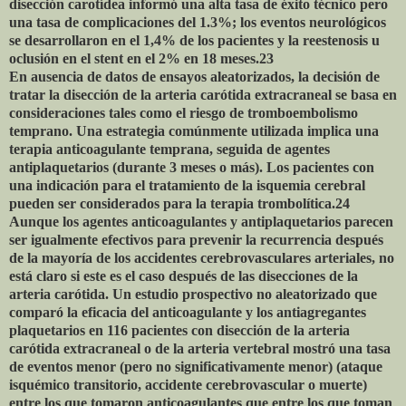
disección carotídea informó una alta tasa de éxito técnico pero
una tasa de complicaciones del 1.3%; los eventos neurológicos
se desarrollaron en el 1,4% de los pacientes y la reestenosis u
oclusión en el stent en el 2% en 18 meses.23
En ausencia de datos de ensayos aleatorizados, la decisión de
tratar la disección de la arteria carótida extracraneal se basa en
consideraciones tales como el riesgo de tromboembolismo
temprano. Una estrategia comúnmente utilizada implica una
terapia anticoagulante temprana, seguida de agentes
antiplaquetarios (durante 3 meses o más). Los pacientes con
una indicación para el tratamiento de la isquemia cerebral
pueden ser considerados para la terapia trombolítica.24
Aunque los agentes anticoagulantes y antiplaquetarios parecen
ser igualmente efectivos para prevenir la recurrencia después
de la mayoría de los accidentes cerebrovasculares arteriales, no
está claro si este es el caso después de las disecciones de la
arteria carótida. Un estudio prospectivo no aleatorizado que
comparó la eficacia del anticoagulante y los antiagregantes
plaquetarios en 116 pacientes con disección de la arteria
carótida extracraneal o de la arteria vertebral mostró una tasa
de eventos menor (pero no significativamente menor) (ataque
isquémico transitorio, accidente cerebrovascular o muerte)
entre los que tomaron anticoagulantes que entre los que toman