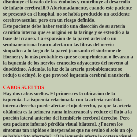
disminuye el lavado de los
émbolos y contribuye al desarrollo
de infarto cerebral.8,9 Afortunadamente, cuando este paciente
se presentó en el hospital, no se había producido un accidente
cerebrovascular, pero era un riesgo definido.
Este paciente debe haber tenido una disección de su arteria
carótida interna que se originó en la faringe y se extendió a la
base del cráneo. La expansión de la pared arterial o un
seudoaneurisma franco afectaron las fibras del nervio
simpático a lo largo de la pared (causando el síndrome de
Horner) y lo más probable es que se comprimieran o llevaran a
la isquemia de los nervios craneales adyacentes del noveno al
duodécimo. Además, la luz de la arteria probablemente se
redujo u ocluyó, lo que provocó isquemia cerebral transitoria.
CABOS SUELTOS
Hay dos cabos sueltos. El primero es la ubicación de la
isquemia. La isquemia relacionada con la arteria carótida
interna derecha puede afectar el ojo derecho, ya que la arteria
oftálmica es la primera rama intracraneal y reduce el flujo a la
porción lateral anterior del hemisferio cerebral derecho. Pero
este paciente informó pérdida visual bilateral. ¿Fueron los
síntomas tan rápidos e inesperados que no evaluó si solo un ojo
se había visto afectado? ¿O la isquemia afecta la corteza visual