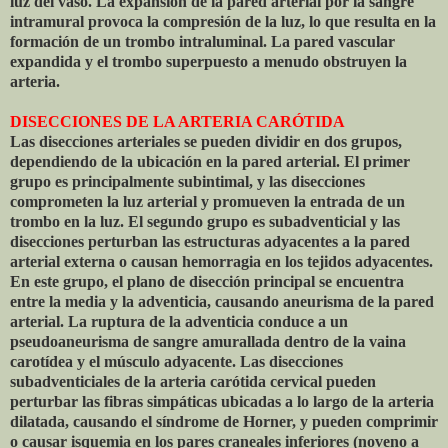
luz del vaso. La expansión de la pared arterial por la sangre
intramural provoca la compresión de la luz, lo que resulta en la
formación de un trombo intraluminal. La pared vascular
expandida y el trombo superpuesto a menudo obstruyen la
arteria.
DISECCIONES DE LA ARTERIA CARÓTIDA
Las disecciones arteriales se pueden dividir en dos grupos,
dependiendo de la ubicación en la pared arterial. El primer
grupo es principalmente subintimal, y las disecciones
comprometen la luz arterial y promueven la entrada de un
trombo en la luz. El segundo grupo es subadventicial y las
disecciones perturban las estructuras adyacentes a la pared
arterial externa o causan hemorragia en los tejidos adyacentes.
En este grupo, el plano de disección principal se encuentra
entre la media y la adventicia, causando aneurisma de la pared
arterial. La ruptura de la adventicia conduce a un
pseudoaneurisma de sangre amurallada dentro de la vaina
carotídea y el músculo adyacente. Las disecciones
subadventiciales de la arteria carótida cervical pueden
perturbar las fibras simpáticas ubicadas a lo largo de la arteria
dilatada, causando el síndrome de Horner, y pueden comprimir
o causar isquemia en los pares craneales inferiores (noveno a