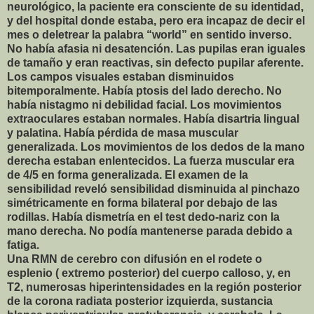
neurológico, la paciente era consciente de su identidad,
y del hospital donde estaba, pero era incapaz de decir el
mes o deletrear la palabra “world” en sentido inverso.
No había afasia ni desatención. Las pupilas eran iguales
de tamaño y eran reactivas, sin defecto pupilar aferente.
Los campos visuales estaban disminuidos
bitemporalmente. Había ptosis del lado derecho. No
había nistagmo ni debilidad facial. Los movimientos
extraoculares estaban normales. Había disartria lingual
y palatina. Había pérdida de masa muscular
generalizada. Los movimientos de los dedos de la mano
derecha estaban enlentecidos. La fuerza muscular era
de 4/5 en forma generalizada. El examen de la
sensibilidad reveló sensibilidad disminuida al pinchazo
simétricamente en forma bilateral por debajo de las
rodillas. Había dismetría en el test dedo-nariz con la
mano derecha. No podía mantenerse parada debido a
fatiga.
Una RMN de cerebro con difusión en el rodete o
esplenio ( extremo posterior) del cuerpo calloso, y, en
T2, numerosas hiperintensidades en la región posterior
de la corona radiata posterior izquierda, sustancia