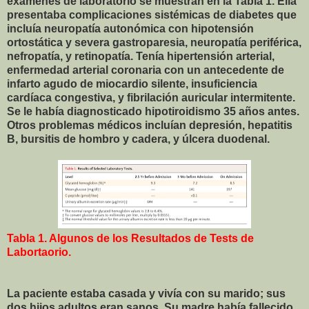
exámenes de laboratorio se muestran en la Tabla 1. Ella
presentaba complicaciones sistémicas de diabetes que
incluía neuropatía autonómica con hipotensión
ortostática y severa gastroparesia, neuropatía periférica,
nefropatía, y retinopatía. Tenía hipertensión arterial,
enfermedad arterial coronaria con un antecedente de
infarto agudo de miocardio silente, insuficiencia
cardíaca congestiva, y fibrilación auricular intermitente.
Se le había diagnosticado hipotiroidismo 35 años antes.
Otros problemas médicos incluían depresión, hepatitis
B, bursitis de hombro y cadera, y úlcera duodenal.
Tabla 1. Algunos de los Resultados de Tests de
Labortaorio.
La paciente estaba casada y vivía con su marido; sus
dos hijos adultos eran sanos. Su madre había fallecido