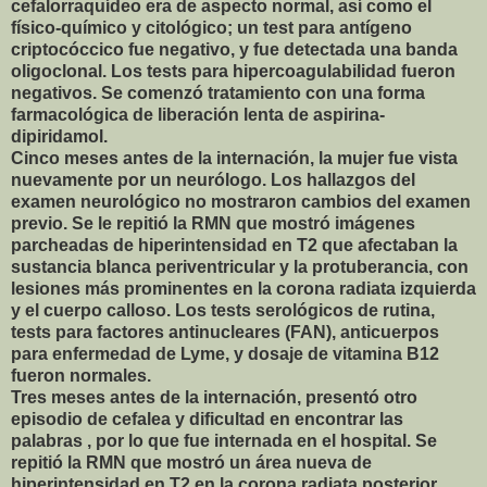
cefalorraquídeo era de aspecto normal, así como el
físico-químico y citológico; un test para antígeno
criptocóccico fue negativo, y fue detectada una banda
oligoclonal. Los tests para hipercoagulabilidad fueron
negativos. Se comenzó tratamiento con una forma
farmacológica de liberación lenta de aspirina-
dipiridamol.
Cinco meses antes de la internación, la mujer fue vista
nuevamente por un neurólogo. Los hallazgos del
examen neurológico no mostraron cambios del examen
previo. Se le repitió la RMN que mostró imágenes
parcheadas de hiperintensidad en T2 que afectaban la
sustancia blanca periventricular y la protuberancia, con
lesiones más prominentes en la corona radiata izquierda
y el cuerpo calloso. Los tests serológicos de rutina,
tests para factores antinucleares (FAN), anticuerpos
para enfermedad de Lyme, y dosaje de vitamina B12
fueron normales.
Tres meses antes de la internación, presentó otro
episodio de cefalea y dificultad en encontrar las
palabras , por lo que fue internada en el hospital. Se
repitió la RMN que mostró un área nueva de
hiperintensidad en T2 en la corona radiata posterior