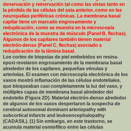
denervación y reinervación tal como las vistas tanto en
la pérdida de las células del asta anterior, como en las
neuropatías periféricas crónicas. La membrana basal
capilar tiene un marcado engrosamiento y
reduplicación, como se muestra en la microscopía
electrónica de la muestra de músculo (Panel B, flechas).
Algunos de los capilares también tienen material
electrón-denso (Panel C, flechas) asociado a
reduplicación de la lámina basal.
Los cortes de biopsias de piel embebidos en resina-
epoxi revelaron engrosamiento de la membrana basal
alrededor de los capilares, pequeñas vénulas y
arteriolas. El examen con microscopía electrónica de los
vasos mostró inflamación de las células endoteliales,
que bloqueaban casi completamente la luz del vaso, y
múltiples capas de membrana basal alrededor del
endotelio (Figura 2D). Material electrón-denso alrededor
de algunos de los vasos despertaron la sospecha de
cerebral autosomal dominant arteriopathy with
subcortical infarcts and leukoencephalopathy
(CADASIL). (1) Sin embargo, en este trastorno, se
acumula material osmiofílico entre las células