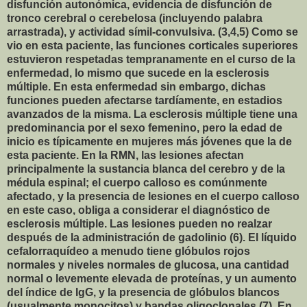
disfunción autonómica, evidencia de disfunción de
tronco cerebral o cerebelosa (incluyendo palabra
arrastrada), y actividad símil-convulsiva. (3,4,5) Como se
vio en esta paciente, las funciones corticales superiores
estuvieron respetadas tempranamente en el curso de la
enfermedad, lo mismo que sucede en la esclerosis
múltiple. En esta enfermedad sin embargo, dichas
funciones pueden afectarse tardíamente, en estadios
avanzados de la misma. La esclerosis múltiple tiene una
predominancia por el sexo femenino, pero la edad de
inicio es típicamente en mujeres más jóvenes que la de
esta paciente. En la RMN, las lesiones afectan
principalmente la sustancia blanca del cerebro y de la
médula espinal; el cuerpo calloso es comúnmente
afectado, y la presencia de lesiones en el cuerpo calloso
en este caso, obliga a considerar el diagnóstico de
esclerosis múltiple. Las lesiones pueden no realzar
después de la administración de gadolinio (6). El líquido
cefalorraquídeo a menudo tiene glóbulos rojos
normales y niveles normales de glucosa, una cantidad
normal o levemente elevada de proteínas, y un aumento
del índice de IgG, y la presencia de glóbulos blancos
(usualmente monocitos) y bandas oligoclonales (7). En