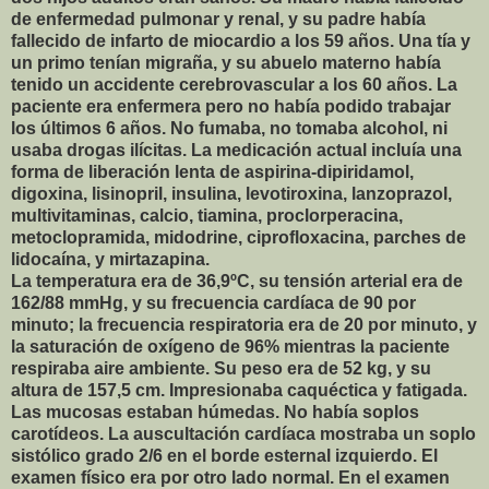
de enfermedad pulmonar y renal, y su padre había
fallecido de infarto de miocardio a los 59 años. Una tía y
un primo tenían migraña, y su abuelo materno había
tenido un accidente cerebrovascular a los 60 años. La
paciente era enfermera pero no había podido trabajar
los últimos 6 años. No fumaba, no tomaba alcohol, ni
usaba drogas ilícitas. La medicación actual incluía una
forma de liberación lenta de aspirina-dipiridamol,
digoxina, lisinopril, insulina, levotiroxina, lanzoprazol,
multivitaminas, calcio, tiamina, proclorperacina,
metoclopramida, midodrine, ciprofloxacina, parches de
lidocaína, y mirtazapina.
La temperatura era de 36,9ºC, su tensión arterial era de
162/88 mmHg, y su frecuencia cardíaca de 90 por
minuto; la frecuencia respiratoria era de 20 por minuto, y
la saturación de oxígeno de 96% mientras la paciente
respiraba aire ambiente. Su peso era de 52 kg, y su
altura de 157,5 cm. Impresionaba caquéctica y fatigada.
Las mucosas estaban húmedas. No había soplos
carotídeos. La auscultación cardíaca mostraba un soplo
sistólico grado 2/6 en el borde esternal izquierdo. El
examen físico era por otro lado normal. En el examen