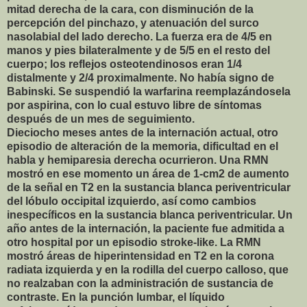
mitad derecha de la cara, con disminución de la
percepción del pinchazo, y atenuación del surco
nasolabial del lado derecho. La fuerza era de 4/5 en
manos y pies bilateralmente y de 5/5 en el resto del
cuerpo; los reflejos osteotendinosos eran 1/4
distalmente y 2/4 proximalmente. No había signo de
Babinski. Se suspendió la warfarina reemplazándosela
por aspirina, con lo cual estuvo libre de síntomas
después de un mes de seguimiento.
Dieciocho meses antes de la internación actual, otro
episodio de alteración de la memoria, dificultad en el
habla y hemiparesia derecha ocurrieron. Una RMN
mostró en ese momento un área de 1-cm2 de aumento
de la señal en T2 en la sustancia blanca periventricular
del lóbulo occipital izquierdo, así como cambios
inespecíficos en la sustancia blanca periventricular. Un
año antes de la internación, la paciente fue admitida a
otro hospital por un episodio stroke-like. La RMN
mostró áreas de hiperintensidad en T2 en la corona
radiata izquierda y en la rodilla del cuerpo calloso, que
no realzaban con la administración de sustancia de
contraste. En la punción lumbar, el líquido