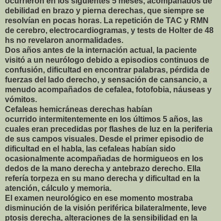
ocurrieron en los siguientes 5 meses, acompañados de
debilidad en brazo y pierna derechas, que siempre se
resolvían en pocas horas. La repetición de TAC y RMN
de cerebro, electrocardiogramas, y tests de Holter de 48
hs no revelaron anormalidades.
Dos años antes de la internación actual, la paciente
visitó a un neurólogo debido a episodios continuos de
confusión, dificultad en encontrar palabras, pérdida de
fuerzas del lado derecho, y sensación de cansancio, a
menudo acompañados de cefalea, fotofobia, náuseas y
vómitos.
Cefaleas hemicráneas derechas habían
ocurrido intermitentemente en los últimos 5 años, las
cuales eran precedidas por flashes de luz en la periferia
de sus campos visuales. Desde el primer episodio de
dificultad en el habla, las cefaleas habían sido
ocasionalmente acompañadas de hormigueos en los
dedos de la mano derecha y antebrazo derecho. Ella
refería torpeza en su mano derecha y dificultad en la
atención, cálculo y memoria.
El examen neurológico en ese momento mostraba
disminución de la visión periférica bilateralmente, leve
ptosis derecha, alteraciones de la sensibilidad en la