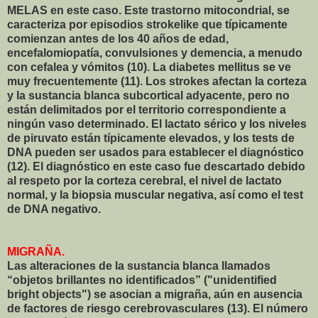
MELAS en este caso. Este trastorno mitocondrial, se
caracteriza por episodios strokelike que típicamente
comienzan antes de los 40 años de edad,
encefalomiopatía, convulsiones y demencia, a menudo
con cefalea y vómitos (10). La diabetes mellitus se ve
muy frecuentemente (11). Los strokes afectan la corteza
y la sustancia blanca subcortical adyacente, pero no
están delimitados por el territorio correspondiente a
ningún vaso determinado. El lactato sérico y los niveles
de piruvato están típicamente elevados, y los tests de
DNA pueden ser usados para establecer el diagnóstico
(12). El diagnóstico en este caso fue descartado debido
al respeto por la corteza cerebral, el nivel de lactato
normal, y la biopsia muscular negativa, así como el test
de DNA negativo.
MIGRAÑA.
Las alteraciones de la sustancia blanca llamados
“objetos brillantes no identificados” ("unidentified
bright objects") se asocian a migraña, aún en ausencia
de factores de riesgo cerebrovasculares (13). El número