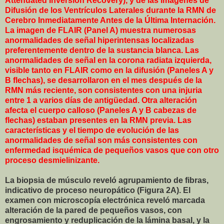
Attenuated Inversion Recovery), y de las Imágenes de
Difusión de los Ventrículos Laterales durante la RMN de
Cerebro Inmediatamente Antes de la Última Internación.
La imagen de FLAIR (Panel A) muestra numerosas
anormalidades de señal hiperintensas localizadas
preferentemente dentro de la sustancia blanca. Las
anormalidades de señal en la corona radiata izquierda,
visible tanto en FLAIR como en la difusión (Paneles A y
B flechas), se desarrollaron en el mes después de la
RMN más reciente, son consistentes con una injuria
entre 1 a varios días de antigüedad. Otra alteración
afecta el cuerpo calloso (Paneles A y B cabezas de
flechas) estaban presentes en la RMN previa. Las
características y el tiempo de evolución de las
anormalidades de señal son más consistentes con
enfermedad isquémica de pequeños vasos que con otro
proceso desmielinizante.
La biopsia de músculo reveló agrupamiento de fibras,
indicativo de proceso neuropático (Figura 2A). El
examen con microscopía electrónica reveló marcada
alteración de la pared de pequeños vasos, con
engrosamiento y reduplicación de la lámina basal, y la