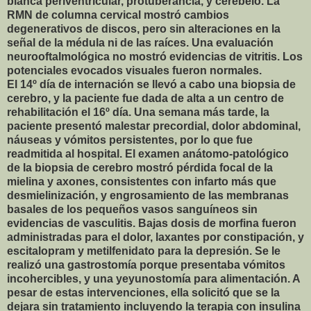
blanca periventricular, protuberancia, y cerebelo. La
RMN de columna cervical mostró cambios
degenerativos de discos, pero sin alteraciones en la
señal de la médula ni de las raíces. Una evaluación
neurooftalmológica no mostró evidencias de vitritis. Los
potenciales evocados visuales fueron normales.
El 14º día de internación se llevó a cabo una biopsia de
cerebro, y la paciente fue dada de alta a un centro de
rehabilitación el 16º día. Una semana más tarde, la
paciente presentó malestar precordial, dolor abdominal,
náuseas y vómitos persistentes, por lo que fue
readmitida al hospital. El examen anátomo-patológico
de la biopsia de cerebro mostró pérdida focal de la
mielina y axones, consistentes con infarto más que
desmielinización, y engrosamiento de las membranas
basales de los pequeños vasos sanguíneos sin
evidencias de vasculitis. Bajas dosis de morfina fueron
administradas para el dolor, laxantes por constipación, y
escitalopram y metilfenidato para la depresión. Se le
realizó una gastrostomía porque presentaba vómitos
incohercibles, y una yeyunostomía para alimentación. A
pesar de estas intervenciones, ella solicitó que se la
dejara sin tratamiento incluyendo la terapia con insulina