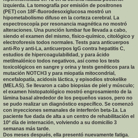
izquierda. La tomografía por emisión de positrones
(PET) con 18F-fluorodesoxiglucosa mostró un
hipometabolismo difuso en la corteza cerebral. La
espectroscopía por resonancia magnética no mostró
alteraciones. Una punción lumbar fue llevada a cabo,
siendo el examen del mismo, físico-químico, citológico y
electroforesis todos normales. Tests para anticuerpos
anti-Ro y anti-La, anticuerpos IgG contra hepatitis C,
estudios de hipercoagulabilidad, y para ácido
metilmalónico todos negativos, así como los tests
toxicológicos en sangre y orina y tests genéticos para la
mutación NOTCH3 y para miopatía mitocondrial,
encefalopatía, acidosis láctica, y episodios strokelike
(MELAS). Se llevaron a cabo biopsias de piel y músculo;
el examen histopatológico mostró engrosamiento de la
lámina basal alrededor de los pequeños vasos, pero no
se pudo realizar un diagnóstico específico. Se comenzó
con inyecciones semanales de interferón beta-1a. La
paciente fue dada de alta a un centro de rehabilitación el
10º día de internación, volviendo a su domicilio 3
semanas más tarde.
Dos meses después, ella presentó nuevamente fatiga.