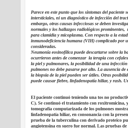
Parece en este punto que los síntomas del paciente s
intersticiales, ni un diagnóstico de infección del t
embargo, otras causas infecciosas se deben investig
normales y los hallazgos radiológicos prominentes, 
para clamidia y micoplasma. Con respecto a la estadía
inmunodeficiencia humana (VIH) complicado por una 
consideradas.
Neumonía eosinofílica puede descartarse sobre la ba
ocurrieron antes de comenzar la terapia con cefalex
la piel y pulmonares, la posibilidad de una infección
pulmones no debe pasarse por alto. La ausencia de eo
la biopsia de la piel pueden ser útiles. Otras posibi
puede causar fiebre, linfadenopatía hiliar, y rash. 
El paciente continuó teniendo una tos no producti
C). Se continuó el tratamiento con roxitromicina, 
tomografía computarizada de los pulmones mostraron
linfadenopatía hiliar, en consonancia con la pres
prueba de la tuberculina con derivado proteico pur
angiotensina en suero fue normal. Las pruebas de