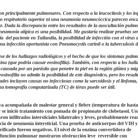
on principalmente pulmonares. Con respecto a la leucocitosis y los inf
racto respiratorio superior ni una neumonía neumocóccica parecen enca
ar. Dada la discrepancia entre los resultados de la auscultación pulm
neumonía atípica es una posibilidad. Me gustaría realizar pruebas se
 del paciente en Tailandia, la posibilidad de infección con el virus d
infección oportunista con Pneumocystis carinii o la tuberculosis d
se de los hallazgos radiológicos y el hecho de que los síntomas pulm
ina (que podría causar eosinofilia). También, con respecto a los hall
 causada por un parásito que penetre la piel en la región glútea y mig
sinofilia no admite la posibilidad de este diagnóstico, pero los resul
lidades incluyen causas no infecciosas como la sarcoidosis y el linfoma
Una tomografía computarizada (TC) de tórax puede ser útil.
va acompañada de malestar general y fiebre (temperatura de hasta
y se inició tratamiento con pomada de propionato de clobetasol. U
 infiltrados intersticiales bilaterales y leves, probablemente reac
encia de neumonía intersticial. Una prueba de anticuerpos del VIH 
ificado fueron negativos. El nivel de la enzima convertidora de
 función pulmonar mostraron obstrucción leve reversible con