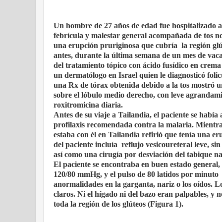
Un hombre de 27 años de edad fue hospitalizado a 
febrícula y malestar general acompañada de tos no 
una erupción pruriginosa que cubría la región gl
antes, durante la última semana de un mes de vac
del tratamiento tópico con ácido fusídico en crema 
un dermatólogo en Israel quien le diagnosticó folicu
una Rx de tórax obtenida debido a la tos mostró u
sobre el lóbulo medio derecho, con leve agrandami
roxitromicina diaria.
Antes de su viaje a Tailandia, el paciente se habí
profilaxis recomendada contra la malaria. Mientras
estaba con él en Tailandia refirió que tenía una er
del paciente incluía reflujo vesicoureteral leve, si
así como una cirugía por desviación del tabique na
El paciente se encontraba en buen estado general, s
120/80 mmHg, y el pulso de 80 latidos por minuto 
anormalidades en la garganta, nariz o los oídos. L
claros. Ni el hígado ni del bazo eran palpables, y
toda la región de los glúteos (Figura 1).