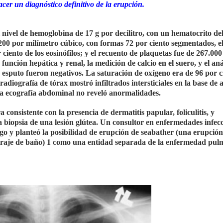
er un diagnóstico definitivo de la erupción.
nivel de hemoglobina de 17 g por decilitro, con un hematocrito del
.200 por milímetro cúbico, con formas 72 por ciento segmentados, e
r ciento de los eosinófilos; y el recuento de plaquetas fue de 267.00
unción hepática y renal, la medición de calcio en el suero, y el aná
 esputo fueron negativos. La saturación de oxígeno era de 96 por c
adiografía de tórax mostró infiltrados intersticiales en la base de
 La ecografía abdominal no reveló anormalidades.
consistente con la presencia de dermatitis papular, foliculitis, y
a biopsia de una lesión glútea. Un consultor en enfermedades infec
go y planteó la posibilidad de erupción de seabather (una erupción
 traje de baño) 1 como una entidad separada de la enfermedad pul