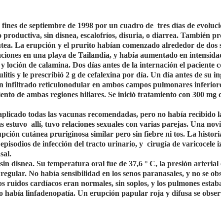
fines de septiembre de 1998 por un cuadro de tres días de evoluc
productiva, sin disnea, escalofríos, disuria, o diarrea. También p
útea. La erupción y el prurito habían comenzado alrededor de dos
aciones en una playa de Tailandia, y había aumentado en intensida
y loción de calamina. Dos días antes de la internación el paciente c
litis y le prescribió 2 g de cefalexina por día. Un día antes de su in
n infiltrado reticulonodular en ambos campos pulmonares inferior
ento de ambas regiones hiliares. Se inició tratamiento con 300 mg 
a aplicado todas las vacunas recomendadas, pero no había recibido l
 estuvo allí, tuvo relaciones sexuales con varias parejas. Una nov
upción cutánea pruriginosa similar pero sin fiebre ni tos. La histor
n episodios de infección del tracto urinario, y cirugía de varicocele 
sal.
in disnea. Su temperatura oral fue de 37,6 ° C, la presión arterial
regular. No había sensibilidad en los senos paranasales, y no se o
os ruidos cardíacos eran normales, sin soplos, y los pulmones estab
 no había linfadenopatía. Un erupción papular roja y difusa se obse