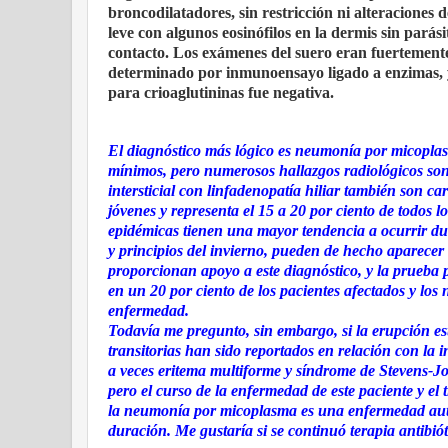
broncodilatadores, sin restricción ni alteraciones d
leve con algunos eosinófilos en la dermis sin parási
contacto. Los exámenes del suero eran fuertemen
determinado por inmunoensayo ligado a enzimas, 
para crioaglutininas fue negativa.
El diagnóstico más lógico es neumonía por micoplasm
mínimos, pero numerosos hallazgos radiológicos so
intersticial con linfadenopatía hiliar también son c
jóvenes y representa el 15 a 20 por ciento de todos
epidémicas tienen una mayor tendencia a ocurrir du
y principios del invierno, pueden de hecho aparecer
proporcionan apoyo a este diagnóstico, y la prueba p
en un 20 por ciento de los pacientes afectados y los
enfermedad.
Todavía me pregunto, sin embargo, si la erupción e
transitorias han sido reportados en relación con l
a veces eritema multiforme y síndrome de Stevens-Joh
pero el curso de la enfermedad de este paciente y el
la neumonía por micoplasma es una enfermedad autol
duración. Me gustaría si se continuó terapia antibiót