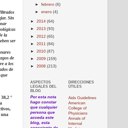
►
febrero
(6)
iltrados
►
enero
(4)
jar. Sin
►
2014
(64)
onar
►
2013
(93)
rológicas
e la
►
2012
(65)
eben ser
►
2011
(84)
►
2010
(87)
onares
azgos de
►
2009
(159)
re a los
►
2008
(213)
tados de
, que
ASPECTOS
DIRECCIONES
LEGALES DEL
ÚTILES
BLOG
 38,2 °
Por esta nota
Aids Guidelines
hago constar
na
American
que cualquier
College of
tivos,
persona que
Physicians
y una
acceda este
Annals of
blog, esta
Internal
consciente de