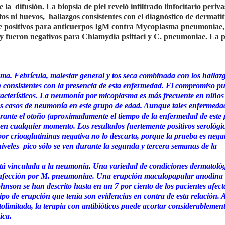
e la difusión. La biopsia de piel reveló infiltrado linfocitario periv
tos ni huevos, hallazgos consistentes con el diagnóstico de dermatit
te positivos para anticuerpos IgM contra Mycoplasma pneumoniae,
y fueron negativos para Chlamydia psittaci y C. pneumoniae. La 
a. Febrícula, malestar general y tos seca combinada con los hallazg
n consistentes con la presencia de esta enfermedad. El compromiso 
aracterísticos. La neumonía por micoplasma es más frecuente en niños
 los casos de neumonía en este grupo de edad. Aunque tales enfermeda
rante el otoño (aproximadamente el tiempo de la enfermedad de este 
 en cualquier momento. Los resultados fuertemente positivos serológ
or crioaglutininas negativa no lo descarta, porque la prueba es nega
 niveles pico sólo se ven durante la segunda y tercera semanas de la
stá vinculada a la neumonía. Una variedad de condiciones dermatoló
a infección por M. pneumoniae. Una erupción maculopapular anodina 
nson se han descrito hasta en un 7 por ciento de los pacientes afect
 tipo de erupción que tenía son evidencias en contra de esta relación.
imitada, la terapia con antibióticos puede acortar considerablemen
ica.