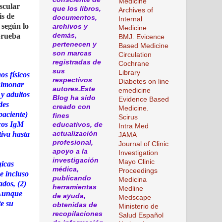
Medicine
ascular
que los libros,
Archives of
is de
documentos,
Internal
 según lo
archivos y
Medicine
prueba
demás,
BMJ. Evicence
pertenecen y
Based Medicine
son marcas
Circulation
registradas de
Cochrane
sus
Library
os físicos
respectivos
Diabetes on line
pulmonar
autores.Este
emedicine
 y adultos
Blog ha sido
Evidence Based
des
creado con
Medicine.
paciente)
fines
Scirus
icos IgM
educativos, de
Intra Med
tiva hasta
actualización
JAMA
profesional,
Journal of Clinic
apoyo a la
Investigation
investigación
Mayo Clinic
gicas
médica,
Proceedings
e incluso
publicando
Medicina
ados, (2)
herramientas
Medline
 Aunque
de ayuda,
Medscape
te su
obtenidas de
Ministerio de
recopilaciones
Salud Español