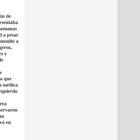
ión de
resentaba
 semanas
d a pesar
onsultó a
greso,
es y
de
a
ia que
ia médica
izquierdo
 era
bservaron
an
rvó en