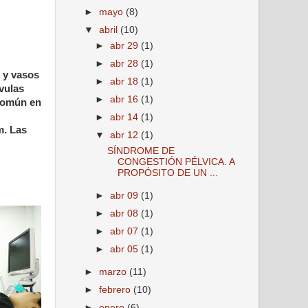
►
mayo
(8)
▼
abril
(10)
►
abr 29
(1)
►
abr 28
(1)
s y vasos
►
abr 18
(1)
lvulas
►
abr 16
(1)
 común en
►
abr 14
(1)
m. Las
▼
abr 12
(1)
SÍNDROME DE
CONGESTIÓN PÉLVICA. A
PROPÓSITO DE UN ...
►
abr 09
(1)
►
abr 08
(1)
►
abr 07
(1)
►
abr 05
(1)
►
marzo
(11)
►
febrero
(10)
►
enero
(6)