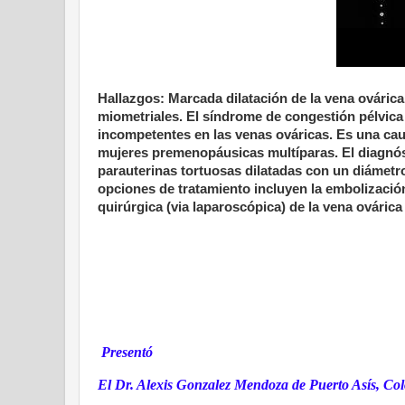
Hallazgos: Marcada dilatación de la vena ováric
miometriales. El síndrome de congestión pélvica 
incompetentes en las venas ováricas. Es una ca
mujeres premenopáusicas multíparas. El diagnós
parauterinas tortuosas dilatadas con un diámet
opciones de tratamiento incluyen la embolización
quirúrgica (via laparoscópica) de la vena ovári
Presentó
El Dr. Alexis Gonzalez Mendoza de Puerto Asís, Co