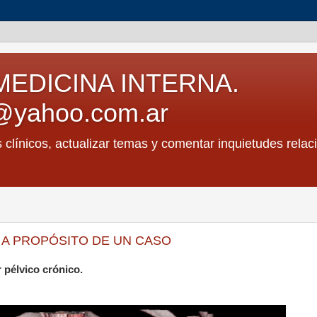
MEDICINA INTERNA.
@yahoo.com.ar
s clínicos, actualizar temas y comentar inquietudes relac
 A PROPÓSITO DE UN CASO
 pélvico crónico.