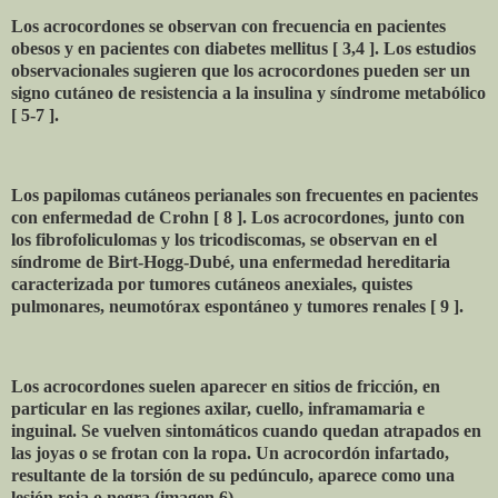
Los acrocordones se observan con frecuencia en pacientes
obesos y en pacientes con diabetes mellitus [ 3,4 ]. Los estudios
observacionales sugieren que los acrocordones pueden ser un
signo cutáneo de resistencia a la insulina y síndrome metabólico
[ 5-7 ].
Los papilomas cutáneos perianales son frecuentes en pacientes
con enfermedad de Crohn [ 8 ]. Los acrocordones, junto con
los fibrofoliculomas y los tricodiscomas, se observan en el
síndrome de Birt-Hogg-Dubé, una enfermedad hereditaria
caracterizada por tumores cutáneos anexiales, quistes
pulmonares, neumotórax espontáneo y tumores renales [ 9 ].
Los acrocordones suelen aparecer en sitios de fricción, en
particular en las regiones axilar, cuello, inframamaria e
inguinal. Se vuelven sintomáticos cuando quedan atrapados en
las joyas o se frotan con la ropa. Un acrocordón infartado,
resultante de la torsión de su pedúnculo, aparece como una
lesión roja o negra (imagen 6).