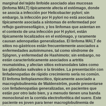
marginal del tejido linfoide asociado alas mucosas
(linfoma MALT) típicamente afecta el estómago, donde
se asocia a infección por Helicobacter pylori; sin
embargo, la infección por H pylori no está asociada
típicamente asociada a síntomas de enfermedad por
reflujo gastroesofágico, y los linfomas que asientan en
el contexto de una infección por H pylori, están
típicamente localizados en el estómago, y raramente
causan adenopatías generalizadas. El linfoma MALT de
sitios no-gástricos están frecuentemente asociados a
enfermedades autoinmunes, tal como síndrome de
Sjögren, y enfermedad de Hashimoto; sin embargo, no
están característicamente asociados a artritis
reumatoidea, y afectan sitios extranodales tales como
las glándulas salivales o la tiroides. La presentación con
linfadenopatías de rápido crecimiento sería no común.
El linfoma linfoplasmocítico, típicamente asociado a
macroglobulinemia de Waldenström, puede presentarse
con linfadenopatías generalizadas, en pacientes que
están por otro lado bien, y a menudo tienen una banda
monoclonal en la corrida electroforética del suero. Este
paciente es joven para tener macroglobulinemia de