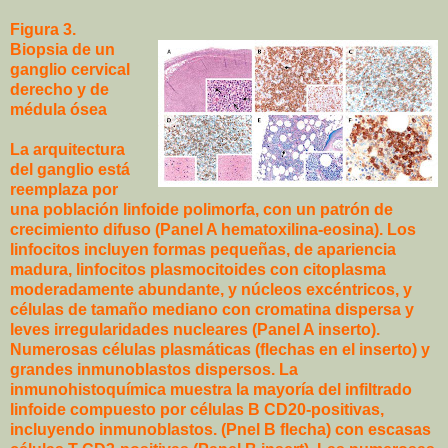
Figura 3.
Biopsia de un
ganglio cervical
derecho y de
médula ósea
La arquitectura
del ganglio está
reemplaza por
una población linfoide polimorfa, con un patrón de
crecimiento difuso (Panel A hematoxilina-eosina). Los
linfocitos incluyen formas pequeñas, de apariencia
madura, linfocitos plasmocitoides con citoplasma
moderadamente abundante, y núcleos excéntricos, y
células de tamaño mediano con cromatina dispersa y
leves irregularidades nucleares (Panel A inserto).
Numerosas células plasmáticas (flechas en el inserto) y
grandes inmunoblastos dispersos. La
inmunohistoquímica muestra la mayoría del infiltrado
linfoide compuesto por células B CD20-positivas,
incluyendo inmunoblastos. (Pnel B flecha) con escasas