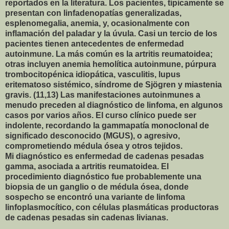
reportados en la literatura. Los pacientes, típicamente se
presentan con linfadenopatías generalizadas,
esplenomegalia, anemia, y, ocasionalmente con
inflamación del paladar y la úvula. Casi un tercio de los
pacientes tienen antecedentes de enfermedad
autoinmune. La más común es la artritis reumatoidea;
otras incluyen anemia hemolítica autoinmune, púrpura
trombocitopénica idiopática, vasculitis, lupus
eritematoso sistémico, síndrome de Sjögren y miastenia
gravis. (11,13) Las manifestaciones autoinmunes a
menudo preceden al diagnóstico de linfoma, en algunos
casos por varios años. El curso clínico puede ser
indolente, recordando la gammapatía monoclonal de
significado desconocido (MGUS), o agresivo,
comprometiendo médula ósea y otros tejidos.
Mi diagnóstico es enfermedad de cadenas pesadas
gamma, asociada a artritis reumatoidea. El
procedimiento diagnóstico fue probablemente una
biopsia de un ganglio o de médula ósea, donde
sospecho se encontró una variante de linfoma
linfoplasmocítico, con células plasmáticas productoras
de cadenas pesadas sin cadenas livianas.