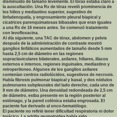
disminuido de tamaño levemente. El tórax estaba claro a
la auscultación. Una Rx de tórax reveló prominencia de
los hilios y mediastino superior, sugestivo de
linfadenopatía, y engrosamiento pleural biapical y
cicatrices parenquimatosas bibasales que eran iguales
a una Rx de 16 meses antes. Se comenzó tratamiento
con levofloxacina.
Al día siguiente, una TAC de tórax, abdomen y pelvis
después de la administración de contraste mostró
ganglios linfáticos aumentados de tamaño desde 5 mm
hasta 2,5 cm de diámetro en las regiones
supraclaviculares bilaterales, axilares, hiliares, ilíacos
externos e internos, regiones inguinales, mediastino y
retroperitoneo. Algunos de los ganglios axilares
contenían centros radiolúcidos, sugestivos de necrosis.
Había fibrosis pulmonar biapical y basal, y dos nódulos
pulmonares subpleurales del lado derecho, cada uno de
9 mm de diámetro. Una densidad redondeada de 2,5 cm
de diámetro, estba presente en la región posterior al
estómago, y la pared colónica estaba engrosada. El
paciente fue derivado al onco-hematólogo.
El paciente no refirió tener dificultad respiratoria ni dolor
torácico. La artritis reumatoidea había sido