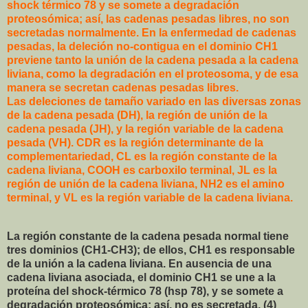
shock térmico 78 y se somete a degradación
proteosómica; así, las cadenas pesadas libres, no son
secretadas normalmente. En la enfermedad de cadenas
pesadas, la deleción no-contigua en el dominio CH1
previene tanto la unión de la cadena pesada a la cadena
liviana, como la degradación en el proteosoma, y de esa
manera se secretan cadenas pesadas libres.
Las deleciones de tamaño variado en las diversas zonas
de la cadena pesada (DH), la región de unión de la
cadena pesada (JH), y la región variable de la cadena
pesada (VH). CDR es la región determinante de la
complementariedad, CL es la región constante de la
cadena liviana, COOH es carboxilo terminal, JL es la
región de unión de la cadena liviana, NH2 es el amino
terminal, y VL es la región variable de la cadena liviana.
La región constante de la cadena pesada normal tiene
tres dominios (CH1-CH3); de ellos, CH1 es responsable
de la unión a la cadena liviana. En ausencia de una
cadena liviana asociada, el dominio CH1 se une a la
proteína del shock-térmico 78 (hsp 78), y se somete a
degradación proteosómica; así, no es secretada. (4)