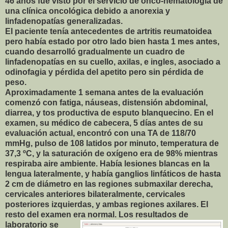
46 años fue visto por el servicio de onco-hematología de
una clínica oncológica debido a anorexia y
linfadenopatías generalizadas.
El paciente tenía antecedentes de artritis reumatoidea
pero había estado por otro lado bien hasta 1 mes antes,
cuando desarrolló gradualmente un cuadro de
linfadenopatías en su cuello, axilas, e ingles, asociado a
odinofagia y pérdida del apetito pero sin pérdida de
peso.
Aproximadamente 1 semana antes de la evaluación
comenzó con fatiga, náuseas, distensión abdominal,
diarrea, y tos productiva de esputo blanquecino. En el
examen, su médico de cabecera, 5 días antes de su
evaluación actual, encontró con una TA de 118/70
mmHg, pulso de 108 latidos por minuto, temperatura de
37,3 ºC, y la saturación de oxígeno era de 98% mientras
respiraba aire ambiente. Había lesiones blancas en la
lengua lateralmente, y había ganglios linfáticos de hasta
2 cm de diámetro en las regiones submaxilar derecha,
cervicales anteriores bilateralmente, cervicales
posteriores izquierdas, y ambas regiones axilares. El
resto del examen era normal. Los resultados de
laboratorio s
e