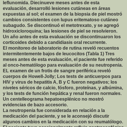
leflunomida. Diecinueve meses antes de esta
evaluación, desarrolló lesiones cutáneas en áreas
expuestas al sol; el examen de la biopsia de piel mostró
cambios consistentes con lupus eritematoso cutáneo
subagudo. Se discontinuó el metotrexato, y se agregó
hidroxicloroquina; las lesiones de piel se resolvieron.
Un año antes de esta evaluación se discontinuaron los
corticoides debido a candidiasis oral recurrente.
El monitoreo de laboratorio de rutina reveló recuentos
intermitentemente bajos de leucocitos (Tabla 1) Tres
meses antes de esta evaluación, el paciente fue referido
al onco-hematólogo para evaluación de su neutropenia.
EL examen de un frotis de sangre periférica reveló
cuerpos de Howell-Jolly; Los tests de anticuerpos para
HIV y virus de hepatitis A, B y C fueron negativos; los
niveles séricos de calcio, fósforo, proteínas, y albúmina,
y los tests de función hepática y renal fueron normales.
Un centelleograma hepatoesplénico no mostró
evidencias de bazo accesorio.
La neutropenia fue considerada en relación a la
medicación del paciente, y se le aconsejó discutir
algunos cambios en la medicación con su reumatólogo.