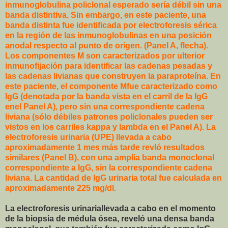
inmunoglobulina policlonal esperado sería débil sin una
banda distintiva. Sin embargo, en este paciente, una
banda distinta fue identificada por electroforesis sérica
en la región de las inmunoglobulinas en una posición
anodal respecto al punto de origen. (Panel A, flecha).
Los componentes M son caracterizados por ulterior
inmunofijación para identificar las cadenas pesadas y
las cadenas livianas que construyen la paraproteína. En
este paciente, el componente Mfue caracterizado como
IgG (denotada por la banda vista en el carril de la IgG
enel Panel A), pero sin una correspondiente cadena
liviana (sólo débiles patrones policlonales pueden ser
vistos en los carriles kappa y lambda en el Panel A). La
electroforesis urinaria (UPE) llevada a cabo
aproximadamente 1 mes más tarde revló resultados
similares (Panel B), con una amplia banda monoclonal
correspondiente a IgG, sin la correspondiente cadena
liviana. La cantidad de IgG urinaria total fue calculada en
aproximadamente 225 mg/dl.
La electroforesis urinariallevada a cabo en el momento
de la biopsia de médula ósea, reveló una densa banda