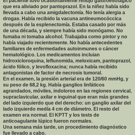
El paciente tuvo ocasionalmente reflujo gastroesofágico
que era aliviado por pantoprazol. En la niñez había sido
llevada a cabo una amigdalectomía. No tenía alergia a
drogas. Había recibido la vacuna antineumocóccica
después de la esplenectomía. Estaba casado por más
de una década, y siempre había sido monógamo. No
fumaba ni tomaba alcohol. Trabajaba como pintor y no
había viajado recientemente. No había antecedentes
familiares de enfermedades autoinmunes o cáncer
hematológico. Los medicamentos incluian
hidroxicloroquina, leflunomida, meloxicam, pantoprazol,
ácido fólico, y levofloxacina; nunca había recibido
antagonistas de factor de necrosis tumoral.
En el examen, la presión arterial era de 120/60 mmHg, y
su peso de 68,2 kg. Había ganglios linfáticos
agrandados, móviles, indoloros en las regiones cervical,
supraclavicular, axilar e inguinal que eran más grandes
del lado izquierdo que del derecho: un ganglio axilar del
lado izquierdo medía 4 cm de diámetro. El resto del
examen era normal. El KPTT y los tests de
anticoagulante lúpico fueron normales.
Una semana más tarde, un procedimiento diagnóstico
fue llevado a cabo.