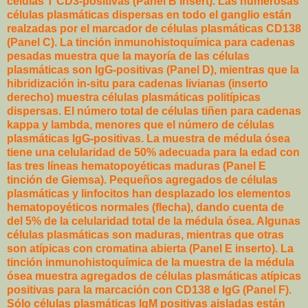
células T CD3-positivas (Panel B insert). Las numerosas
células plasmáticas dispersas en todo el ganglio están
realzadas por el marcador de células plasmáticas CD138
(Panel C). La tinción inmunohistoquímica para cadenas
pesadas muestra que la mayoría de las células
plasmáticas son IgG-positivas (Panel D), mientras que la
hibridización in-situ para cadenas livianas (inserto
derecho) muestra células plasmáticas politípicas
dispersas. El número total de células tiñen para cadenas
kappa y lambda, menores que el número de células
plasmáticas IgG-positivas. La muestra de médula ósea
tiene una celularidad de 50% adecuada para la edad con
las tres líneas hematopoyéticas maduras (Panel E
tinción de Giemsa). Pequeños agregados de células
plasmáticas y linfocitos han desplazado los elementos
hematopoyéticos normales (flecha), dando cuenta de
del 5% de la celularidad total de la médula ósea. Algunas
células plasmáticas son maduras, mientras que otras
son atípicas con cromatina abierta (Panel E inserto). La
tinción inmunohistoquímica de la muestra de la médula
ósea muestra agregados de células plasmáticas atípicas
positivas para la marcación con CD138 e IgG (Panel F).
Sólo células plasmáticas IgM positivas aisladas están