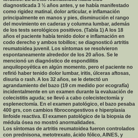
diagnosticada 3 ½ años antes, y se había manifestado
como rigidez matinal, dolor articular, e inflamación
principalmente en manos y pies, disminución el rango
del movimiento en caderas y columna lumbar, además
de los tests serológicos positivos. (Tabla 1) A los 18
años el paciente había tenido dolor e inflamación en
codo derecho y ambos tobillos; se diagnosticó artritis
reumatoidea juvenil. Los síntomas se resolvieron
espontaneamente alrededor de los 20 años. Se le
mencionó un diagnóstico de espondilitis
anquilopoyética en algún momento, pero el paciente no
refirió haber tenido dolor lumbar, iritis, úlceras aftosas,
disuria o rash. A los 32 años, se le detectó un
agrandamiento del bazo (19 cm medido por ecografía)
incidentalmente en un examen durante la evaluación de
colecistitis aguda; se llevó a cabo colecistectomía y
esplenectomía. En el examen patológico, el bazo pesaba
400 grs, con cambios fibrocongestivos e hiperplasia
linfoide reactiva. El examen patológico de la biopsia de
médula ósea no mostró anormalidades.
Los síntomas de artritis reumatoidea fueron controlados
con prednisona, metotrexato, ácido fólico, AINES, y