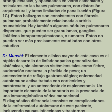
bronquiectasias, y opacidades en vidrio esmerilado y
reticulares en las bases pulmonares, con distorsión
arquitectural, y áreas limitadas de panalización (Figura
1C). Estos hallazgos son consistentes con fibrosis
pulmonar, probablemente relacionada a artritis
reumatoidea. Hay también algunos nódulos pulmonares
dispersos, que pueden ser granulomas, ganglios
linfáticos intraparenquimatosos, o tumores. Estos no
pueden ser más precisamente estudiodos con otros
estudios.
Dr. Munshi
: El elemento clínico mayor de este caso es el
rápido desarrollo de linfadenopatías generalizadas
sistémicas, sin síntomas sistémicos tales como fiebre,
sudoración nocturna, o pérdida de peso; un
antecedente de reflujo gastroesofágico; enfermedad
autoinmune activa tratada con corticoides y
metotrexato; y un antecedente de esplenectomía. Un
importante elemento de laboratorio es la presencia de
una inmunoglobulina sérica monoclonal.
El diagnóstico diferencial consiste en complicaciones
de la enfermedad autoinmune de este paciente,
incluyendo causas infecciosas y trastornos