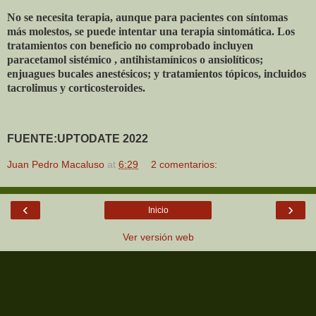
No se necesita terapia, aunque para pacientes con síntomas
más molestos, se puede intentar una terapia sintomática. Los
tratamientos con beneficio no comprobado incluyen
paracetamol sistémico , antihistamínicos o ansiolíticos;
enjuagues bucales anestésicos; y tratamientos tópicos, incluidos
tacrolimus y corticosteroides.
FUENTE:UPTODATE 2022
Juan Pedro Macaluso
at
6:29
2 comentarios:
‹
›
Inicio
Ver versión web