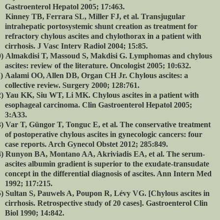
Gastroenterol Hepatol 2005; 17:463.
Kinney TB, Ferrara SL, Miller FJ, et al.
Transjugular
intrahepatic portosystemic shunt creation as treatment for
refractory chylous ascites and chylothorax in a patient with
cirrhosis. J Vasc Interv Radiol 2004; 15:85.
)
Almakdisi T, Massoud S, Makdisi G. Lymphomas and chylous
ascites: review of the literature. Oncologist 2005; 10:632.
)
Aalami OO, Allen DB, Organ CH Jr. Chylous ascites: a
collective review. Surgery 2000; 128:761.
)
Yau KK, Siu WT, Li MK. Chylous ascites in a patient with
esophageal carcinoma.
Clin Gastroenterol Hepatol 2005;
3:A33.
)
Var T, Güngor T, Tonguc E, et al.
The conservative treatment
of postoperative chylous ascites in gynecologic cancers: four
case reports. Arch Gynecol Obstet 2012; 285:849.
)
Runyon BA, Montano AA, Akriviadis EA, et al.
The serum-
ascites albumin gradient is superior to the exudate-transudate
concept in the differential diagnosis of ascites. Ann Intern Med
1992; 117:215.
)
Sultan S, Pauwels A, Poupon R, Lévy VG. [Chylous ascites in
cirrhosis. Retrospective study of 20 cases].
Gastroenterol Clin
Biol 1990; 14:842.