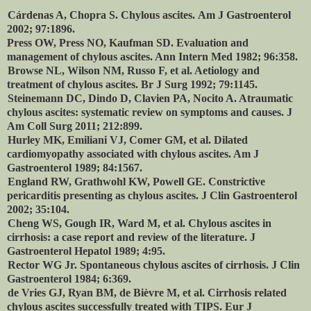
Cárdenas A, Chopra S. Chylous ascites.
Am J Gastroenterol
2002; 97:1896.
Press OW, Press NO, Kaufman SD. Evaluation and
management of chylous ascites. Ann Intern Med 1982; 96:358.
Browse NL, Wilson NM, Russo F, et al. Aetiology and
treatment of chylous ascites. Br J Surg 1992; 79:1145.
Steinemann DC, Dindo D, Clavien PA, Nocito A. Atraumatic
chylous ascites: systematic review on symptoms and causes. J
Am Coll Surg 2011; 212:899.
Hurley MK, Emiliani VJ, Comer GM, et al.
Dilated
cardiomyopathy associated with chylous ascites. Am J
Gastroenterol 1989; 84:1567.
England RW, Grathwohl KW, Powell GE. Constrictive
pericarditis presenting as chylous ascites. J Clin Gastroenterol
2002; 35:104.
Cheng WS, Gough IR, Ward M, et al. Chylous ascites in
cirrhosis: a case report and review of the literature. J
Gastroenterol Hepatol 1989; 4:95.
Rector WG Jr. Spontaneous chylous ascites of cirrhosis.
J Clin
Gastroenterol 1984; 6:369.
de Vries GJ, Ryan BM, de Bièvre M, et al.
Cirrhosis related
chylous ascites successfully treated with TIPS.
Eur J