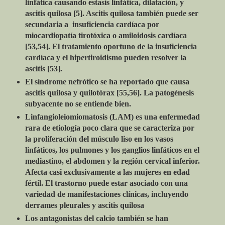
linfática causando estasis linfática, dilatación, y
ascitis quilosa [5]. Ascitis quilosa también puede ser
secundaria a insuficiencia cardíaca por
miocardiopatía tirotóxica o amiloidosis cardíaca
[53,54]. El tratamiento oportuno de la insuficiencia
cardíaca y el hipertiroidismo pueden resolver la
ascitis [53].
El síndrome nefrótico se ha reportado que causa
ascitis quilosa y quilotórax [55,56]. La patogénesis
subyacente no se entiende bien.
Linfangioleiomiomatosis (LAM) es una enfermedad
rara de etiología poco clara que se caracteriza por
la proliferación del músculo liso en los vasos
linfáticos, los pulmones y los ganglios linfáticos en el
mediastino, el abdomen y la región cervical inferior.
Afecta casi exclusivamente a las mujeres en edad
fértil. El trastorno puede estar asociado con una
variedad de manifestaciones clínicas, incluyendo
derrames pleurales y ascitis quilosa
Los antagonistas del calcio también se han