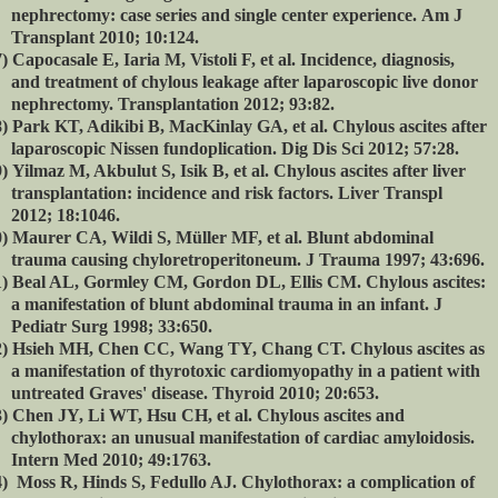
nephrectomy: case series and single center experience.
Am J
Transplant 2010; 10:124.
)
Capocasale E, Iaria M, Vistoli F, et al.
Incidence, diagnosis,
and treatment of chylous leakage after laparoscopic live donor
nephrectomy. Transplantation 2012; 93:82.
)
Park KT, Adikibi B, MacKinlay GA, et al. Chylous ascites after
laparoscopic Nissen fundoplication. Dig Dis Sci 2012; 57:28.
)
Yilmaz M, Akbulut S, Isik B, et al. Chylous ascites after liver
transplantation: incidence and risk factors. Liver Transpl
2012; 18:1046.
)
Maurer CA, Wildi S, Müller MF, et al. Blunt abdominal
trauma causing chyloretroperitoneum.
J Trauma 1997; 43:696.
)
Beal AL, Gormley CM, Gordon DL, Ellis CM.
Chylous ascites:
a manifestation of blunt abdominal trauma in an infant. J
Pediatr Surg 1998; 33:650.
)
Hsieh MH, Chen CC, Wang TY, Chang CT. Chylous ascites as
a manifestation of thyrotoxic cardiomyopathy in a patient with
untreated Graves' disease. Thyroid 2010; 20:653.
)
Chen JY, Li WT, Hsu CH, et al. Chylous ascites and
chylothorax: an unusual manifestation of cardiac amyloidosis.
Intern Med 2010; 49:1763.
)
Moss R, Hinds S, Fedullo AJ. Chylothorax: a complication of