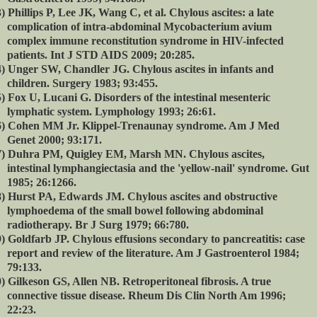
)
Phillips P, Lee JK, Wang C, et al. Chylous ascites: a late
complication of intra-abdominal Mycobacterium avium
complex immune reconstitution syndrome in HIV-infected
patients. Int J STD AIDS 2009; 20:285.
)
Unger SW, Chandler JG. Chylous ascites in infants and
children. Surgery 1983; 93:455.
)
Fox U, Lucani G. Disorders of the intestinal mesenteric
lymphatic system. Lymphology 1993; 26:61.
)
Cohen MM Jr. Klippel-Trenaunay syndrome. Am J Med
Genet 2000; 93:171.
)
Duhra PM, Quigley EM, Marsh MN. Chylous ascites,
intestinal lymphangiectasia and the 'yellow-nail' syndrome. Gut
1985; 26:1266.
)
Hurst PA, Edwards JM. Chylous ascites and obstructive
lymphoedema of the small bowel following abdominal
radiotherapy. Br J Surg 1979; 66:780.
)
Goldfarb JP. Chylous effusions secondary to pancreatitis: case
report and review of the literature. Am J Gastroenterol 1984;
79:133.
)
Gilkeson GS, Allen NB. Retroperitoneal fibrosis. A true
connective tissue disease. Rheum Dis Clin North Am 1996;
22:23.