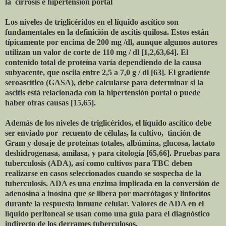
la cirrosis e hipertensión portal
Los niveles de triglicéridos en el líquido ascítico son
fundamentales en la definición de ascitis quilosa. Estos están
típicamente por encima de 200 mg /dl, aunque algunos autores
utilizan un valor de corte de 110 mg / dl [1,2,63,64]. El
contenido total de proteína varía dependiendo de la causa
subyacente, que oscila entre 2,5 a 7,0 g / dl [63]. El gradiente
seroascítico (GASA), debe calcularse para determinar si la
ascitis está relacionada con la hipertensión portal o puede
haber otras causas [15,65].
Además de los niveles de triglicéridos, el líquido ascítico debe
ser enviado por recuento de células, la cultivo, tinción de
Gram y dosaje de proteínas totales, albúmina, glucosa, lactato
deshidrogenasa, amilasa, y para citología [65,66]. Pruebas para
tuberculosis (ADA), así como cultivos para TBC deben
realizarse en casos seleccionados cuando se sospecha de la
tuberculosis. ADA es una enzima implicada en la conversión de
adenosina a inosina que se libera por macrófagos y linfocitos
durante la respuesta inmune celular. Valores de ADA en el
líquido peritoneal se usan como una guía para el diagnóstico
indirecto de los derrames tuberculosos.