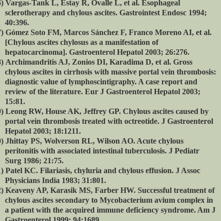
)
Vargas-Tank L, Estay R, Ovalle L, et al.
Esophageal
sclerotherapy and chylous ascites.
Gastrointest Endosc 1994;
40:396.
)
Gómez Soto FM, Marcos Sánchez F, Franco Moreno AI, et al.
[Chylous ascites chylosus as a manifestation of
hepatocarcinoma].
Gastroenterol Hepatol 2003; 26:276.
)
Archimandritis AJ, Zonios DI, Karadima D, et al.
Gross
chylous ascites in cirrhosis with massive portal vein thrombosis:
diagnostic value of lymphoscintigraphy. A case report and
review of the literature. Eur J Gastroenterol Hepatol 2003;
15:81.
)
Leong RW, House AK, Jeffrey GP. Chylous ascites caused by
portal vein thrombosis treated with octreotide. J Gastroenterol
Hepatol 2003; 18:1211.
)
Jhittay PS, Wolverson RL, Wilson AO. Acute chylous
peritonitis with associated intestinal tuberculosis. J Pediatr
Surg 1986; 21:75.
)
Patel KC. Filariasis, chyluria and chylous effusion. J Assoc
Physicians India 1983; 31:801.
)
Keaveny AP, Karasik MS, Farber HW. Successful treatment of
chylous ascites secondary to Mycobacterium avium complex in
a patient with the acquired immune deficiency syndrome. Am J
Gastroenterol 1999; 94:1689.