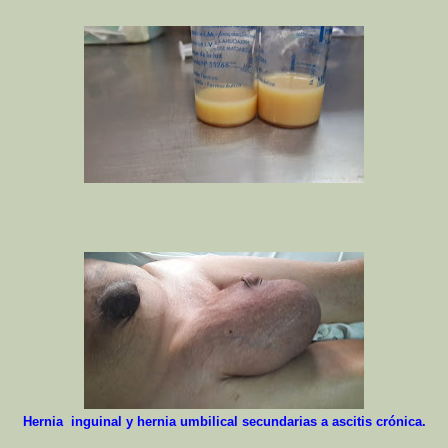
Hernia inguinal y hernia umbilical secundarias a ascitis crónica.