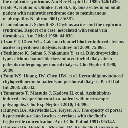
the nephrotic syndrome. Am Rev Respir Dis 1989; 140:1436.
)
Kato A, Kohno S, Ohtake T, et al. Chylous ascites in an adult
patient with nephrotic syndrome due to membranous
nephropathy. Nephron 2001; 89:361.
)
Lindenbaum J, Scheidt SS. Chylous ascites and the nephrotic
syndrome. Report of a case, associated with renal vein
thrombosis. Am J Med 1968; 44:830.
)
Tsao YT, Chen WL. Calcium channel blocker-induced chylous
ascites in peritoneal dialysis. Kidney Int 2009; 75:868.
)
Yoshimoto K, Saima S, Nakamura Y, et al.
Dihydropyridine
type calcium channel blocker-induced turbid dialysate in
patients undergoing peritoneal dialysis. Clin Nephrol 1998;
50:90.
)
Yang WS, Huang JW, Chen HW, et al. Lercanidipine-induced
chyloperitoneum in patients on peritoneal dialysis. Perit Dial
Int 2008; 28:632.
)
Yamamoto T, Matsuda J, Kadoya H, et al.
Azelnidipine-
induced chyloperitoneum in a patient with microscopic
polyangiitis. Clin Exp Nephrol 2010; 14:496.
)
Runyon BA, Akriviadis EA, Keyser AJ. The opacity of portal
hypertension-related ascites correlates with the fluid's
triglyceride concentration. Am J Clin Pathol 1991; 96:142.
)
Runyon BA, Hoefs JC, Morgan TR. Ascitic fluid analysis in