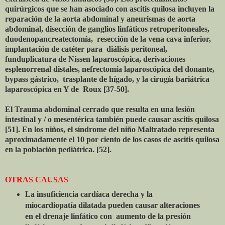
quirúrgicos que se han asociado con ascitis quilosa incluyen la
reparación de la aorta abdominal y aneurismas de aorta
abdominal, disección de ganglios linfáticos retroperitoneales,
duodenopancreatectomía, resección de la vena cava inferior,
implantación de catéter para diálisis peritoneal,
funduplicatura de Nissen laparoscópica, derivaciones
esplenorrenal distales, nefrectomía laparoscópica del donante,
bypass gástrico, trasplante de hígado, y la cirugía bariátrica
laparoscópica en Y de Roux [37-50].
El Trauma abdominal cerrado que resulta en una lesión
intestinal y / o mesentérica también puede causar ascitis quilosa
[51]. En los niños, el síndrome del niño Maltratado representa
aproximadamente el 10 por ciento de los casos de ascitis quilosa
en la población pediátrica. [52].
OTRAS CAUSAS
La insuficiencia cardíaca derecha y la
miocardiopatía dilatada pueden causar alteraciones
en el drenaje linfático con aumento de la presión