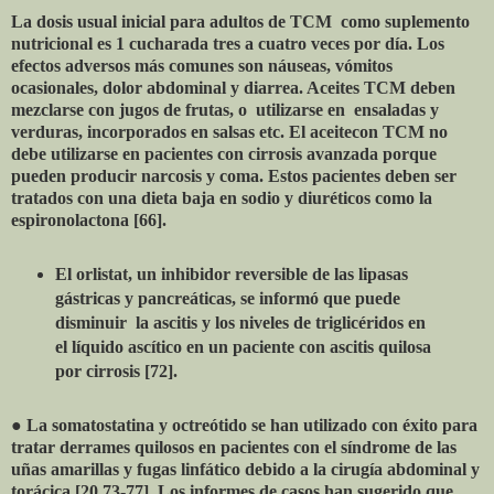
La dosis usual inicial para adultos de TCM como suplemento
nutricional es 1 cucharada tres a cuatro veces por día. Los
efectos adversos más comunes son náuseas, vómitos
ocasionales, dolor abdominal y diarrea. Aceites TCM deben
mezclarse con jugos de frutas, o utilizarse en ensaladas y
verduras, incorporados en salsas etc. El aceitecon TCM no
debe utilizarse en pacientes con cirrosis avanzada porque
pueden producir narcosis y coma. Estos pacientes deben ser
tratados con una dieta baja en sodio y diuréticos como la
espironolactona [66].
El orlistat, un inhibidor reversible de las lipasas
gástricas y pancreáticas, se informó que puede
disminuir la ascitis y los niveles de triglicéridos en
el líquido ascítico en un paciente con ascitis quilosa
por cirrosis [72].
● La somatostatina y octreótido se han utilizado con éxito para
tratar derrames quilosos en pacientes con el síndrome de las
uñas amarillas y fugas linfático debido a la cirugía abdominal y
torácica [20,73-77]. Los informes de casos han sugerido que