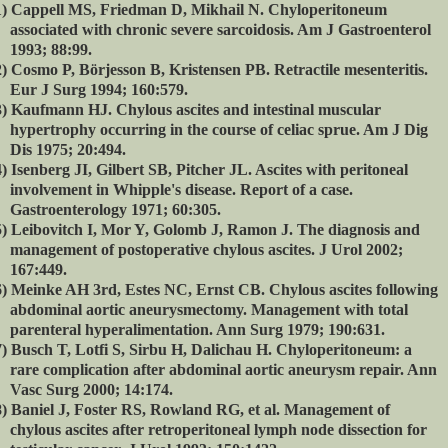
)
Cappell MS, Friedman D, Mikhail N. Chyloperitoneum
associated with chronic severe sarcoidosis. Am J Gastroenterol
1993; 88:99.
)
Cosmo P, Börjesson B, Kristensen PB. Retractile mesenteritis.
Eur J Surg 1994; 160:579.
)
Kaufmann HJ. Chylous ascites and intestinal muscular
hypertrophy occurring in the course of celiac sprue. Am J Dig
Dis 1975; 20:494.
)
Isenberg JI, Gilbert SB, Pitcher JL. Ascites with peritoneal
involvement in Whipple's disease. Report of a case.
Gastroenterology 1971; 60:305.
)
Leibovitch I, Mor Y, Golomb J, Ramon J. The diagnosis and
management of postoperative chylous ascites. J Urol 2002;
167:449.
)
Meinke AH 3rd, Estes NC, Ernst CB. Chylous ascites following
abdominal aortic aneurysmectomy. Management with total
parenteral hyperalimentation. Ann Surg 1979; 190:631.
)
Busch T, Lotfi S, Sirbu H, Dalichau H. Chyloperitoneum: a
rare complication after abdominal aortic aneurysm repair. Ann
Vasc Surg 2000; 14:174.
)
Baniel J, Foster RS, Rowland RG, et al. Management of
chylous ascites after retroperitoneal lymph node dissection for