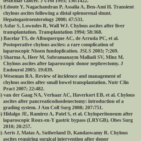
testicular cancer. J Urol 1993; 150:1422.
)
Edoute Y, Nagachandran P, Assalia A, Ben-Ami H. Transient
chylous ascites following a distal splenorenal shunt.
Hepatogastroenterology 2000; 47:531.
)
Asfar S, Lowndes R, Wall WJ. Chylous ascites after liver
transplantation.
Transplantation 1994; 58:368.
)
Bacelar TS, de Albuquerque AC, de Arruda PC, et al.
Postoperative chylous ascites: a rare complication of
laparoscopic Nissen fundoplication. JSLS 2003; 7:269.
)
Sharma A, Heer M, Subramanaym Malladi SV, Minz M.
Chylous ascites after laparoscopic donor nephrectomy. J
Endourol 2005; 19:839.
)
Weseman RA. Review of incidence and management of
chylous ascites after small bowel transplantation. Nutr Clin
Pract 2007; 22:482.
)
van der Gaag NA, Verhaar AC, Haverkort EB, et al. Chylous
ascites after pancreaticoduodenectomy: introduction of a
grading system. J Am Coll Surg 2008; 207:751.
)
Hidalgo JE, Ramirez A, Patel S, et al.
Chyloperitoneum after
laparoscopic Roux-en-Y gastric bypass (LRYGB). Obes Surg
2010; 20:257.
)
Aerts J, Matas A, Sutherland D, Kandaswamy R. Chylous
ascites requiring surgical intervention after donor