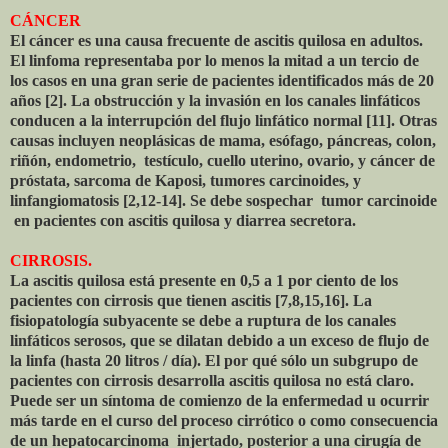
CÁNCER
El cáncer es una causa frecuente de ascitis quilosa en adultos.
El linfoma representaba por lo menos la mitad a un tercio de
los casos en una gran serie de pacientes identificados más de 20
años [2]. La obstrucción y la invasión en los canales linfáticos
conducen a la interrupción del flujo linfático normal [11]. Otras
causas incluyen neoplásicas de mama, esófago, páncreas, colon,
riñón, endometrio, testículo, cuello uterino, ovario, y cáncer de
próstata, sarcoma de Kaposi, tumores carcinoides, y
linfangiomatosis [2,12-14]. Se debe sospechar tumor carcinoide
en pacientes con ascitis quilosa y diarrea secretora.
CIRROSIS.
La ascitis quilosa está presente en 0,5 a 1 por ciento de los
pacientes con cirrosis que tienen ascitis [7,8,15,16]. La
fisiopatología subyacente se debe a ruptura de los canales
linfáticos serosos, que se dilatan debido a un exceso de flujo de
la linfa (hasta 20 litros / día). El por qué sólo un subgrupo de
pacientes con cirrosis desarrolla ascitis quilosa no está claro.
Puede ser un síntoma de comienzo de la enfermedad u ocurrir
más tarde en el curso del proceso cirrótico o como consecuencia
de un hepatocarcinoma injertado, posterior a una cirugía de