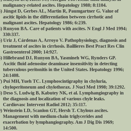
malignancy-related ascites. Hepatology 1988; 8:1104.
)
Jüngst D, Gerbes AL, Martin R, Paumgartner G. Value of
ascitic lipids in the differentiation between cirrhotic and
malignant ascites. Hepatology 1986; 6:239.
)
Runyon BA. Care of patients with ascites. N Engl J Med 1994;
330:337.
)
Uriz J, Cárdenas A, Arroyo V. Pathophysiology, diagnosis and
treatment of ascites in cirrhosis. Baillieres Best Pract Res Clin
Gastroenterol 2000; 14:927.
)
Hillebrand DJ, Runyon BA, Yasmineh WG, Rynders GP.
Ascitic fluid adenosine deaminase insensitivity in detecting
tuberculous peritonitis in the United States. Hepatology 1996;
24:1408.
)
Pui MH, Yueh TC. Lymphoscintigraphy in chyluria,
chyloperitoneum and chylothorax. J Nucl Med 1998; 39:1292.
)
Deso S, Ludwig B, Kabutey NK, et al. Lymphangiography in
the diagnosis and localization of various chyle leaks.
Cardiovasc Intervent Radiol 2012; 35:117.
)
Weinstein LD, Scanlon GT, Hersh T. Chylous ascites.
Management with medium-chain triglycerides and
exacerbation by lymphangiography. Am J Dig Dis 1969;
14:500.