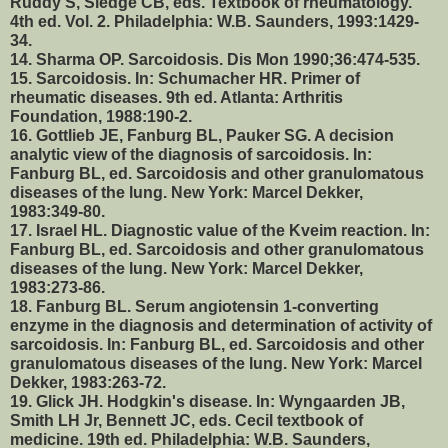
Ruddy S, Sledge CB, eds. Textbook of rheumatology.
4th ed. Vol. 2. Philadelphia: W.B. Saunders, 1993:1429-
34.
14. Sharma OP. Sarcoidosis. Dis Mon 1990;36:474-535.
15. Sarcoidosis. In: Schumacher HR. Primer of
rheumatic diseases. 9th ed. Atlanta: Arthritis
Foundation, 1988:190-2.
16. Gottlieb JE, Fanburg BL, Pauker SG. A decision
analytic view of the diagnosis of sarcoidosis. In:
Fanburg BL, ed. Sarcoidosis and other granulomatous
diseases of the lung. New York: Marcel Dekker,
1983:349-80.
17. Israel HL. Diagnostic value of the Kveim reaction. In:
Fanburg BL, ed. Sarcoidosis and other granulomatous
diseases of the lung. New York: Marcel Dekker,
1983:273-86.
18. Fanburg BL. Serum angiotensin 1-converting
enzyme in the diagnosis and determination of activity of
sarcoidosis. In: Fanburg BL, ed. Sarcoidosis and other
granulomatous diseases of the lung. New York: Marcel
Dekker, 1983:263-72.
19. Glick JH. Hodgkin's disease. In: Wyngaarden JB,
Smith LH Jr, Bennett JC, eds. Cecil textbook of
medicine. 19th ed. Philadelphia: W.B. Saunders,