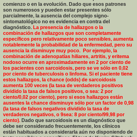
comienzo o en la evolución. Dado que esos patrones
son numerosos y pueden estar presentes sólo
parcialmente, la ausencia del complejo signo-
sintomatológico no es evidencia en contra del
diagnóstico.
La presencia de hallazgos o la
combinación de hallazgos que son completamente
específicos pero relativamente poco sensibles, aumenta
notablemente la probabilidad de la enfermedad, pero su
ausencia la disminuye muy poco. Por ejemplo, la
combinación de adenopatías hiliares, artritis, y eritema
nodoso ocurre en aproximadamente en 2 por ciento de
los pacientes con sarcoidosis, pero se ve sólo en 0,02
por ciento de tuberculosis o linfoma. Si el paciente tiene
estos hallazgos, la chance (odds) de sarcoidosis
aumenta 100 veces (la tasa de verdaderos positivos
dividido la tasa de falsos positivos, o sea: 2 por
ciento/0,02 por ciento), pero si esos hallazgos están
ausentes la chance disminuye sólo por un factor de 0,98
(la tasa de falsos negativos dividido la tasa de
verdaderos negativos, o 9sea: 8 por ciento/99,98 por
ciento).
Dado que sarcoidosis es un diagnóstico que
debe ser considerado frecuentemente, los clínicos
están habituados a considerarla aún no disponiendo de