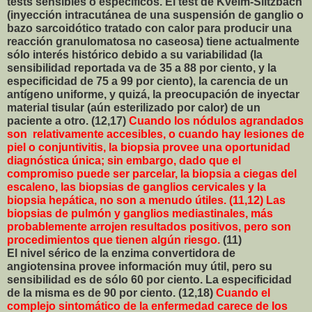
tests sensibles o específicos. El test de Kveim-Siltzbach
(inyección intracutánea de una suspensión de ganglio o
bazo sarcoidótico tratado con calor para producir una
reacción granulomatosa no caseosa) tiene actualmente
sólo interés histórico debido a su variabilidad (la
sensibilidad reportada va de 35 a 88 por ciento, y la
especificidad de 75 a 99 por ciento), la carencia de un
antígeno uniforme, y quizá, la preocupación de inyectar
material tisular (aún esterilizado por calor) de un
paciente a otro. (12,17)
Cuando los nódulos agrandados
son relativamente accesibles, o cuando hay lesiones de
piel o conjuntivitis, la biopsia provee una oportunidad
diagnóstica única; sin embargo, dado que el
compromiso puede ser parcelar, la biopsia a ciegas del
escaleno, las biopsias de ganglios cervicales y la
biopsia hepática, no son a menudo útiles. (11,12) Las
biopsias de pulmón y ganglios mediastinales, más
probablemente arrojen resultados positivos, pero son
procedimientos que tienen algún riesgo.
(11)
El nivel sérico de la enzima convertidora de
angiotensina provee información muy útil, pero su
sensibilidad es de sólo 60 por ciento. La especificidad
de la misma es de 90 por ciento. (12,18)
Cuando el
complejo sintomático de la enfermedad carece de los