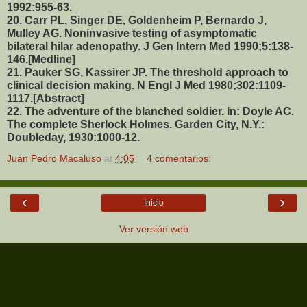
1992:955-63.
20. Carr PL, Singer DE, Goldenheim P, Bernardo J,
Mulley AG. Noninvasive testing of asymptomatic
bilateral hilar adenopathy. J Gen Intern Med 1990;5:138-
146.[Medline]
21. Pauker SG, Kassirer JP. The threshold approach to
clinical decision making. N Engl J Med 1980;302:1109-
1117.[Abstract]
22. The adventure of the blanched soldier. In: Doyle AC.
The complete Sherlock Holmes. Garden City, N.Y.:
Doubleday, 1930:1000-12.
Juan Pedro Macaluso
at
4:05
4 comentarios:
‹
›
Inicio
Ver versión web