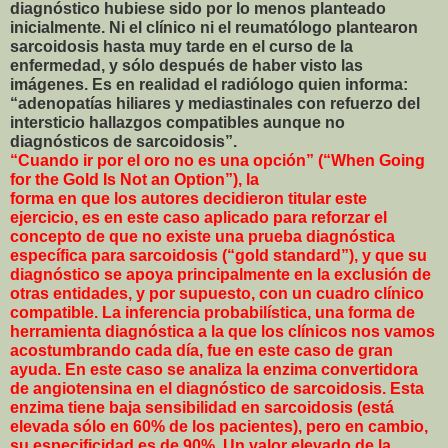
diagnóstico hubiese sido por lo menos planteado
inicialmente. Ni el clínico ni el reumatólogo plantearon
sarcoidosis hasta muy tarde en el curso de la
enfermedad, y sólo después de haber visto las
imágenes. Es en realidad el radiólogo quien informa:
“adenopatías hiliares y mediastinales con refuerzo del
intersticio hallazgos compatibles aunque no
diagnósticos de sarcoidosis”.
“Cuando ir por el oro no es una opción” (“When Going
for the Gold Is Not an Option”), la
forma en que los autores decidieron titular este
ejercicio, es en este caso aplicado para reforzar el
concepto de que no existe una prueba diagnóstica
específica para sarcoidosis (“gold standard”), y que su
diagnóstico se apoya principalmente en la exclusión de
otras entidades, y por supuesto, con un cuadro clínico
compatible. La inferencia probabilística, una forma de
herramienta diagnóstica a la que los clínicos nos vamos
acostumbrando cada día, fue en este caso de gran
ayuda. En este caso se analiza la enzima convertidora
de angiotensina en el diagnóstico de sarcoidosis. Esta
enzima tiene baja sensibilidad en sarcoidosis (está
elevada sólo en 60% de los pacientes), pero en cambio,
su especificidad es de 90%. Un valor elevado de la