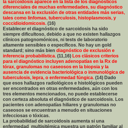
la sarcoidosis aparece en la lista de los diagnósticos
diferenciales de muchas enfermedades, su diagnóstico
descansa en la exclusión de otras entidades más serias,
tales como linfomas, tuberculosis, histoplasmosis, y
coccidioidomicosis.
(16)
Establecer el diagnóstico de sarcoidosis ha sido
siempre dificultoso, debido a que no existen hallazgos
clínicos patognomónicos, ni tests de laboratorio
altamente sensibles o específicos. No hay un gold
standard; sino más bien
diagnóstico de exclusión e
inferencia probabilística.
(11,16)
Los clásicos criterios
para el diagnóstico incluyen adenopatías en la Rx de
tórax, granulomas no caseosos en la biopsia y la
ausencia de evidencia bacteriológica o inmunológica de
tuberculosis, lepra, o enfermedad fúngica.
(14) Dado
que esos hallazgos radiológicos e histológicos pueden
ser encontrados en otras enfermedades, aún con los
tres elementos mencionados, no puede establecerse
con certeza absoluta el diagnóstico de sarcoidosis. Los
pacientes con adenopatías hiliares y granulomas no
caseosos se encuentran a menudo en situaciones
infecciosas o tóxicas.
La probabilidad de sarcoidosis aumenta si una
enfermedad multisitémica muestra un patrón familiar al