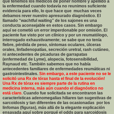
que tenemos los médicos de poner nombre y apellido a
la enfermedad cuando todavía no reunimos suficiente
evidencia para ello, lo que hace que muchas veces
debamos rever nuestro apresurado diagnóstico. El
llamado “wachtful waiting” de los sajones es una
conducta aconsejable en estos casos. Sin embargo
aquí se cometió un error imperdonable por omisión. El
paciente fue visto por un clínico y por un reumatólogo,
interrogado exhaustivamente; se sabe que no tenía
fiebre, pérdida de peso, síntomas oculares, úlceras
orales, linfadenopatías, secreción uretral, rash cutáneo,
ni antecedentes de picaduras de garrapatas
(enfermedad de Lyme), alopecia, fotosensibilidad,
Raynaud etc. También sabemos que no había
antecedentes familiares de enfermedades reumáticas ni
gastrointestinales.
Sin embargo, a este paciente no se le
solicitó una Rx de tórax hasta el final de la evolución!
Una Rx de tórax es siempre parte de la rutina en
medicina interna, más aún cuando el diagnóstico no
está claro.
Cuando fue solicitada se encontraron las
características adenomegalias hiliares tan sugestivas de
sarcoidosis y tan diferentes de las ocasionadas por los
linfomas (figuras), más allá de la elegante explicación
ensayada aquí sobre porqué el odds para sarcoidosis