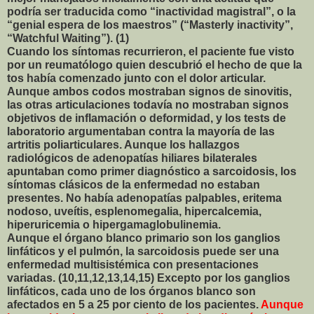
podría ser traducida como “inactividad magistral”, o la
“genial espera de los maestros” (“Masterly inactivity”,
“Watchful Waiting”). (1)
Cuando los síntomas recurrieron, el paciente fue visto
por un reumatólogo quien descubrió el hecho de que la
tos había comenzado junto con el dolor articular.
Aunque ambos codos mostraban signos de sinovitis,
las otras articulaciones todavía no mostraban signos
objetivos de inflamación o deformidad, y los tests de
laboratorio argumentaban contra la mayoría de las
artritis poliarticulares. Aunque los hallazgos
radiológicos de adenopatías hiliares bilaterales
apuntaban como primer diagnóstico a sarcoidosis, los
síntomas clásicos de la enfermedad no estaban
presentes. No había adenopatías palpables, eritema
nodoso, uveítis, esplenomegalia, hipercalcemia,
hiperuricemia o hipergamaglobulinemia.
Aunque el órgano blanco primario son los ganglios
linfáticos y el pulmón, la sarcoidosis puede ser una
enfermedad multisistémica con presentaciones
variadas. (10,11,12,13,14,15) Excepto por los ganglios
linfáticos, cada uno de los órganos blanco son
afectados en 5 a 25 por ciento de los pacientes.
Aunque