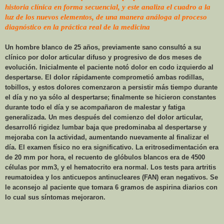
historia clínica en forma secuencial, y este analiza el cuadro a la
luz de los nuevos elementos, de una manera análoga al proceso
diagnóstico en la práctica real de la medicina
Un hombre blanco de 25 años, previamente sano consultó a su
clínico por dolor articular difuso y progresivo de dos meses de
evolución. Inicialmente el paciente notó dolor en codo izquierdo al
despertarse. El dolor rápidamente comprometió ambas rodillas,
tobillos, y estos dolores comenzaron a persistir más tiempo durante
el día y no ya sólo al despertarse; finalmente se hicieron constantes
durante todo el día y se acompañaron de malestar y fatiga
generalizada. Un mes después del comienzo del dolor articular,
desarrolló rigidez lumbar baja que predominaba al despertarse y
mejoraba con la actividad, aumentando nuevamente al finalizar el
día. El examen físico no era significativo. La eritrosedimentación era
de
20 mm
por hora, el recuento de glóbulos blancos era de 4500
células por mm3, y el hematocrito era normal. Los tests para artritis
reumatoidea y los anticuepos antinucleares (FAN) eran negativos. Se
le aconsejo al paciente que tomara
6 gramos
de aspirina diarios con
lo cual sus síntomas mejoraron.