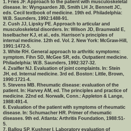
1. Fries JF. Approach to the patient with musculoskeletal
disease. In: Wyngaarden JB, Smith LH Jr, Bennett JC,
eds. Cecil textbook of medicine. 19th ed. Philadelphia:
W.B. Saunders, 1992:1488-91.
2. Cush JJ, Lipsky PE. Approach to articular and
musculoskeletal disorders. In: Wilson JD, Braunwald E,
Isselbacher KJ, et al., eds. Harrison's principles of
internal medicine. 12th ed. Vol. 2. New York: McGraw-Hill,
1991:1472-5.
3. White RH. General approach to arthritic symptoms:
symptom. Fihn SD, McGee SR, eds. Outpatient medicine.
Philadelphia: W.B. Saunders, 1992:327-32.
4. Zvaifler NJ. Evaluation of joint complaints. In: Stein
JH, ed. Internal medicine. 3rd ed. Boston: Little, Brown,
1990:1721-4.
5. Stevens MB. Rheumatic disease: evaluation of the
patient. In: Harvey AM, ed. The principles and practice of
medicine. 22nd ed. Norwalk, Conn.: Appleton & Lange,
1988:491-4.
6. Evaluation of the patient with symptoms of rheumatic
disease. In: Schumacher HR. Primer of rheumatic
diseases. 9th ed. Atlanta: Arthritis Foundation, 1988:51-
5.
7. Ballou SP, Kushner I. Laboratory evaluation of