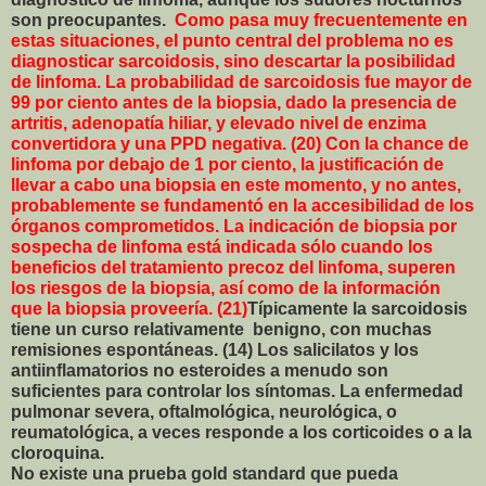
son preocupantes.
Como pasa muy frecuentemente en
estas situaciones, el punto central del problema no es
diagnosticar sarcoidosis, sino descartar la posibilidad
de linfoma.
La probabilidad de sarcoidosis fue mayor de
99 por ciento antes de la biopsia, dado la presencia de
artritis, adenopatía hiliar, y elevado nivel de enzima
convertidora y una PPD negativa. (20) Con la chance de
linfoma por debajo de 1 por ciento, la justificación de
llevar a cabo una biopsia en este momento, y no antes,
probablemente se fundamentó en la accesibilidad de los
órganos comprometidos. La indicación de biopsia por
sospecha de linfoma está indicada sólo cuando los
beneficios del tratamiento precoz del linfoma, superen
los riesgos de la biopsia, así como de la información
que la biopsia proveería. (21)
Típicamente la sarcoidosis
tiene un curso relativamente benigno, con muchas
remisiones espontáneas. (14) Los salicilatos y los
antiinflamatorios no esteroides a menudo son
suficientes para controlar los síntomas. La enfermedad
pulmonar severa, oftalmológica, neurológica, o
reumatológica, a veces responde a los corticoides o a la
cloroquina.
No existe una prueba gold standard que pueda