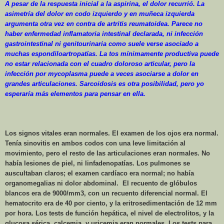
A pesar de la respuesta inicial a la aspirina, el dolor recurrió. La
asimetría del dolor en codo izquierdo y en muñeca izquierda
argumenta otra vez en contra de artritis reumatoidea. Parece no
haber enfermedad inflamatoria intestinal declarada, ni infección
gastrointestinal ni genitourinaria como suele verse asociado a
muchas espondiloartropatías. La tos mínimamente productiva puede
no estar relacionada con el cuadro doloroso articular, pero la
infección por mycoplasma puede a veces asociarse a dolor en
grandes articulaciones. Sarcoidosis es otra posibilidad, pero yo
esperaría más elementos para pensar en ella.
Los signos vitales eran normales. El examen de los ojos era normal.
Tenía sinovitis en ambos codos con una leve limitación al
movimiento, pero el resto de las articulaciones eran normales. No
había lesiones de piel, ni linfadenopatías. Los pulmones se
auscultaban claros; el examen cardíaco era normal; no había
organomegalias ni dolor abdominal.
El recuento de glóbulos
blancos era de 9000/mm3, con un recuento diferencial normal. El
hematocrito era de 40 por ciento, y la eritrosedimentación de
12 mm
por hora. Los tests de función hepática, el nivel de electrolitos, y la
glucosa sérica, calcemia, y uricemia eran normales. Los tests para