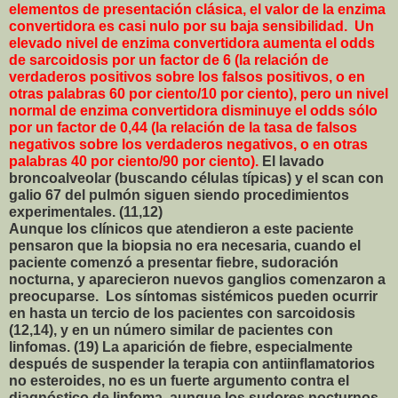
elementos de presentación clásica, el valor de la enzima
convertidora es casi nulo por su baja sensibilidad. Un
elevado nivel de enzima convertidora aumenta el odds
de sarcoidosis por un factor de 6 (la relación de
verdaderos positivos sobre los falsos positivos, o en
otras palabras 60 por ciento/10 por ciento), pero un nivel
normal de enzima convertidora disminuye el odds sólo
por un factor de 0,44 (la relación de la tasa de falsos
negativos sobre los verdaderos negativos, o en otras
palabras 40 por ciento/90 por ciento).
El lavado
broncoalveolar (buscando células típicas) y el scan con
galio 67 del pulmón siguen siendo procedimientos
experimentales. (11,12)
Aunque los clínicos que atendieron a este paciente
pensaron que la biopsia no era necesaria, cuando el
paciente comenzó a presentar fiebre, sudoración
nocturna, y aparecieron nuevos ganglios comenzaron a
preocuparse. Los síntomas sistémicos pueden ocurrir
en hasta un tercio de los pacientes con sarcoidosis
(12,14), y en un número similar de pacientes con
linfomas. (19) La aparición de fiebre, especialmente
después de suspender la terapia con antiinflamatorios
no esteroides, no es un fuerte argumento contra el
diagnóstico de linfoma, aunque los sudores nocturnos