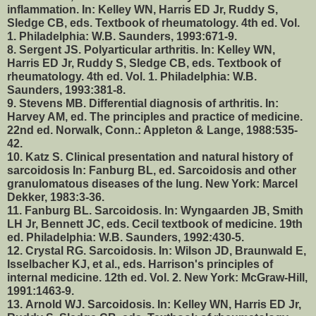
inflammation. In: Kelley WN, Harris ED Jr, Ruddy S,
Sledge CB, eds. Textbook of rheumatology. 4th ed. Vol.
1. Philadelphia: W.B. Saunders, 1993:671-9.
8. Sergent JS. Polyarticular arthritis. In: Kelley WN,
Harris ED Jr, Ruddy S, Sledge CB, eds. Textbook of
rheumatology. 4th ed. Vol. 1. Philadelphia: W.B.
Saunders, 1993:381-8.
9. Stevens MB. Differential diagnosis of arthritis. In:
Harvey AM, ed. The principles and practice of medicine.
22nd ed. Norwalk, Conn.: Appleton & Lange, 1988:535-
42.
10. Katz S. Clinical presentation and natural history of
sarcoidosis In: Fanburg BL, ed. Sarcoidosis and other
granulomatous diseases of the lung. New York: Marcel
Dekker, 1983:3-36.
11. Fanburg BL. Sarcoidosis. In: Wyngaarden JB, Smith
LH Jr, Bennett JC, eds. Cecil textbook of medicine. 19th
ed. Philadelphia: W.B. Saunders, 1992:430-5.
12. Crystal RG. Sarcoidosis. In: Wilson JD, Braunwald E,
Isselbacher KJ, et al., eds. Harrison's principles of
internal medicine. 12th ed. Vol. 2. New York: McGraw-Hill,
1991:1463-9.
13. Arnold WJ. Sarcoidosis. In: Kelley WN, Harris ED Jr,