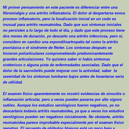
Mi primer pensamiento en este paciente es diferenciar entre una
fibromialgia y una artritis inflamatoria. El dolor al despertarse evoca
proceso inflamatorio, pero la localización inicial en un codo es
inusual para artritis reumatoidea. Dado que sus síntomas iniciales
no persisten a lo largo de todo el día, y dado que este proceso tiene
dos meses de duración, yo descarto una artritis infecciosa, pero sí,
considero en cambio una espondiloartropatía tal como la artritis
psoriásica o el síndrome de Reiter. Los síntomas después se
hicieron poliarticulares comprometiendo predominantemente
grandes articulaciones. Yo quisiera saber si había síntomas
sistémicos o alguna pista de enfermedades asociadas. Dado que el
dolor de la sacroileítis puede mejorar con la actividad, saber
la
severidad de los síntomas lumbares bajos antes de levantarse sería
de utilidad.
El examen físico aparentemente no mostró evidencias de sinovitis o
inflamación articular, pero a veces pueden pasarse por alto signos
sutiles. Aunque los estudios serológicos fueron negativos, yo no
descartaría todavía artritis reumatoidea, ya que a veces los estudios
serológicos pueden ser negativos inicialmente. No obstante, artritis
reumatoidea parece improbable especialmente por el examen físico
negativo. El recuento de glóbulos blancos está un poco bajo y