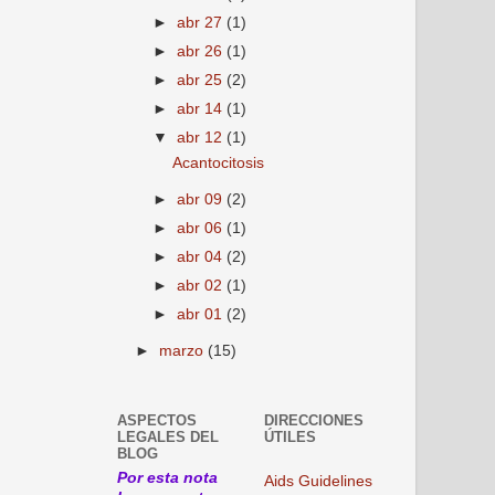
►
abr 27
(1)
►
abr 26
(1)
►
abr 25
(2)
►
abr 14
(1)
▼
abr 12
(1)
Acantocitosis
►
abr 09
(2)
►
abr 06
(1)
►
abr 04
(2)
►
abr 02
(1)
►
abr 01
(2)
►
marzo
(15)
ASPECTOS
DIRECCIONES
LEGALES DEL
ÚTILES
BLOG
Por esta nota
Aids Guidelines