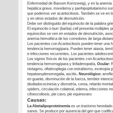
Enfermedad de Bassen Kornzweig), y en la anemia h
hepática grave, mixedema y panhipopituitarismo son
que podemos ver acantocitosis. También se ve en la
y en otros estados de desnutrición.
Debe ser distinguido del equinocito de la palabra gri
El equinocito o burr (barba) cell presenta múltiples
equinocitos se ven en estados de desnutrición, aso
anemia hemolítica de los corredores de larga distanc
Los pacientes con Acantocitosis pueden tener una his
tendencia hemorragípara. Pueden tener ataxia, temblo
e infecciones recurrentes. Los pacientes adolescente
Los signos físicos de los pacientes con Acantocito
tendencia hemorragípara y linfadenopatía,
Ocular
:
R
nistagmo, oftalmoplegia con estrabismo, exotropía p
hepatoesplenomegalia, ascitis.
Neurológico
: arrefl
en guante, disminución de la fuerza, temblor intencio
disdiadococinesia y dismetría, corea, retardo mental a
spiders, circulación colateral, edema, infecciones re
cifoescoliosis, pie cavo, pie e
quinovaro.
Causas:
La Abetalipoproteinemia
es un trastorno heredado 
sanos. Se produce por ausencia del gen que codific