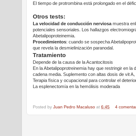
El tiempo de protrombina está prolongado en el défici
Otros tests:
La velocidad de conducción nerviosa
muestra enl
potenciales sensoriales. Los hallazgos electromiográ
Abetalipoproteinemia.
Procedimientos
: cuando se sospecha Abetalipoprote
que revela la desmielinización paranodal.
Tratamiento
Depende de la causa de la Acantocitosis
En la Abetalipoprotreinemia hay que restringir en la
cadena media. Suplemento con altas dosis de vit A, 
Terapia física y ocupacional para controlar el deteri
La esplenectomía en la hemólisis moderada
Posted by
Juan Pedro Macaluso
at
6:45
4 comenta