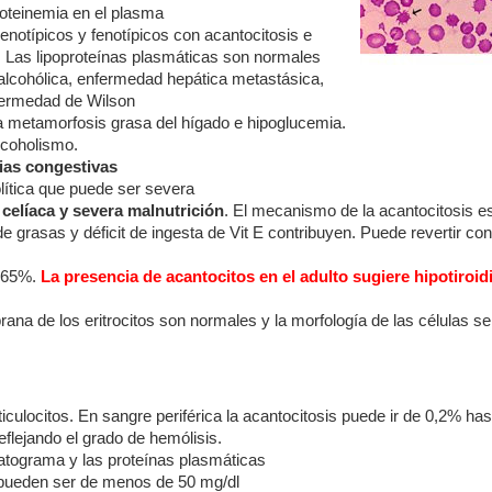
roteinemia en el plasma
enotípicos y fenotípicos con acantocitosis e
d. Las lipoproteínas plasmáticas son normales
 alcohólica, enfermedad hepática metastásica,
nfermedad de Wilson
 a metamorfosis grasa del hígado e hipoglucemia.
lcoholismo.
ias congestivas
lítica que puede ser severa
 celíaca y severa malnutrición
. El mecanismo de la acantocitosis e
 grasas y déficit de ingesta de Vit E contribuyen. Puede revertir con
a 65%.
La presencia de acantocitos en el adulto sugiere hipotiroi
rana de los eritrocitos son normales y la morfología de las células se
ulocitos. En sangre periférica la acantocitosis puede ir de 0,2% ha
eflejando el grado de hemólisis.
atograma y las proteínas plasmáticas
l pueden ser de menos de 50 mg/dl