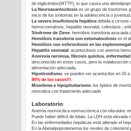
de triglicéridos(MTTP), lo que causa una abetalipop
La Neuroacantocitosis
es un grupo de trastornos g
inicio de los síntomas en la adolescencia o juventu
La severa insuficiencia hepática
debida a cirrosis
hemocromatosis, hepatitis neonatal, colestasis , e
Síndrome de Zieve
: hemólisis transitoria asociada
Hemólisis transitoria con estomatocitosis
en el a
Hemólisis con esferocitosis en las esplenomegal
Hepatitis neonatal
: acantocitosis con anemia hemo
Anorexia nerviosa, fibrosis quística, enfermedad
desconocido en estos casos, pero la malabsorción de
alimentación adecuada.
Hipotiroidismo
: se pueden ver acantocitos en 20 
90% de los casos!!!.
Mixedema e hipopituitarismo
: los lípidos de memb
normaliza con tratamiento adecuado
Laboratorio
:
Anemia normocítica normocrómica con elevados retic
Puede haber déficit de folato. La LDH está elevada r
En las enfermedades hepáticas está alterado el hep
En la Abetalipoproteinemia los niveles de colestero