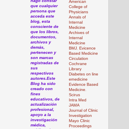
hago constar
American
que cualquier
College of
persona que
Physicians
acceda este
Annals of
blog, esta
Internal
consciente de
Medicine
que los libros,
Archives of
documentos,
Internal
archivos y
Medicine
demás,
BMJ. Evicence
pertenecen y
Based Medicine
son marcas
Circulation
registradas de
Cochrane
sus
Library
respectivos
Diabetes on line
autores.Este
emedicine
Blog ha sido
Evidence Based
creado con
Medicine.
fines
Scirus
educativos, de
Intra Med
actualización
JAMA
profesional,
Journal of Clinic
apoyo a la
Investigation
investigación
Mayo Clinic
médica,
Proceedings