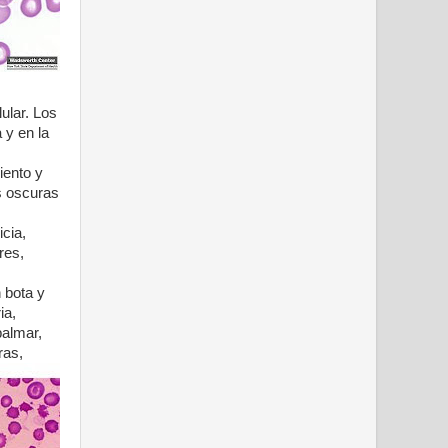
ular. Los
 y en la
iento y
as oscuras
icia,
res,
n bota y
ia,
palmar,
ras,