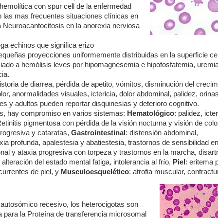
emolítica con spur cell de la enfermedad
 las mas frecuentes situaciones clínicas en
 Neuroacantocitosis en la anorexia nerviosa
ega echinos que significa erizo
 pequeñas proyecciones uniformemente distribuidas en la superficie cel
ciado a hemólisis leves por hipomagnesemia e hipofosfatemia, uremia
ia.
toria de diarrea, pérdida de apetito, vómitos, disminución del crecim
r, anormalidades visuales, ictericia, dolor abdominal, palidez, orin
s y adultos pueden reportar disquinesias y deterioro cognitivo.
sis, hay compromiso en varios sistemas:
Hematológico
: palidez, icter
etinitis pigmentosa con pérdida de la visión nocturna y visión de colo
rogresiva y cataratas,
Gastrointestinal
: distensión abdominal,
exia profunda, apalestesia y abatiestesia, trastornos de sensibilidad e
nal y ataxia progresiva con torpeza y trastornos en la marcha, disartr
lteración del estado mental fatiga, intolerancia al frío,
Piel
: eritema 
currentes de piel, y
Musculoesquelético
: atrofia muscular, contractu
autosómico recesivo, los heterocigotas son
a para la Proteína de transferencia microsomal