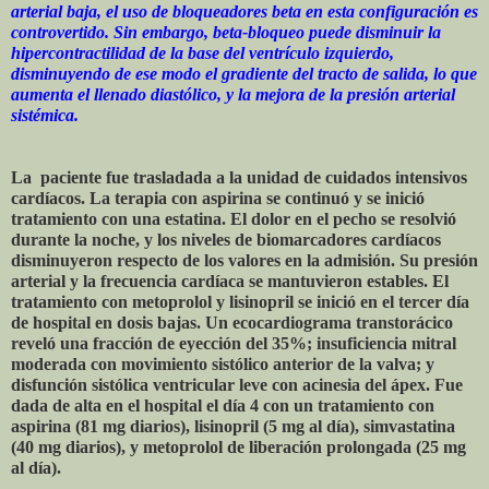
arterial baja, el uso de bloqueadores beta en esta configuración es
controvertido. Sin embargo, beta-bloqueo puede disminuir la
hipercontractilidad de la base del ventrículo izquierdo,
disminuyendo de ese modo el gradiente del tracto de salida, lo que
aumenta el llenado diastólico, y la mejora de la presión arterial
sistémica.
La paciente fue trasladada a la unidad de cuidados intensivos
cardíacos. La terapia con aspirina se continuó y se inició
tratamiento con una estatina. El dolor en el pecho se resolvió
durante la noche, y los niveles de biomarcadores cardíacos
disminuyeron respecto de los valores en la admisión. Su presión
arterial y la frecuencia cardíaca se mantuvieron estables. El
tratamiento con metoprolol y lisinopril se inició en el tercer día
de hospital en dosis bajas. Un ecocardiograma transtorácico
reveló una fracción de eyección del 35%; insuficiencia mitral
moderada con movimiento sistólico anterior de la valva; y
disfunción sistólica ventricular leve con acinesia del ápex. Fue
dada de alta en el hospital el día 4 con un tratamiento con
aspirina (81 mg diarios), lisinopril (5 mg al día), simvastatina
(40 mg diarios), y metoprolol de liberación prolongada (25 mg
al día).