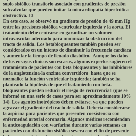
soplo sistólico transitorio asociado con gradientes de presión
subvalvular que pueden imitar la miocardiopatía hipertrófica
obstructiva. 13
En este caso, se observó un gradiente de presión de 49 mm Hg
entre las presiones sistólica ventricular izquierda y la aorta. El
tratamiento debe centrarse en garantizar un volumen
intravascular adecuado para minimizar la obstrucción del
tracto de salida. Los betabloqueantes también pueden ser
considerados en un intento de disminuir la frecuencia cardíaca
y aumentar la tiempo de llenado diastólico. Aunque los datos
de los ensayos clínicos son escasos, algunos expertos sugieren el
tratamiento de pacientes con beta-bloqueantes y los inhibidores
de la angiotensina-la enzima convertidora hasta que se
normalice la función ventricular izquierda; también se ha
planteado la hipótesis de que el tratamiento con beta-
bloqueantes pueden reducir el riesgo de recurrencia1 (que se
informó en una serie de casos para ser aproximadamente 10%
14). Los agentes inotrópicos deben evitarse, ya que pueden
agravar el gradiente del tracto de salida. Debería considerarse
la aspirina para pacientes que presenten coexistencia con
enfermedad arterial coronaria. Algunos médicos recomiendan
la anticoagulación con warfarina durante varias semanas en
pacientes con disfunción sistólica severa con el fin de prevenir