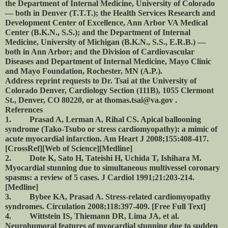
the Department of Internal Medicine, University of Colorado
— both in Denver (T.T.T.); the Health Services Research and
Development Center of Excellence, Ann Arbor VA Medical
Center (B.K.N., S.S.); and the Department of Internal
Medicine, University of Michigan (B.K.N., S.S., E.R.B.) —
both in Ann Arbor; and the Division of Cardiovascular
Diseases and Department of Internal Medicine, Mayo Clinic
and Mayo Foundation, Rochester, MN (A.P.).
Address reprint requests to Dr. Tsai at the University of
Colorado Denver, Cardiology Section (111B), 1055 Clermont
St., Denver, CO 80220, or at thomas.tsai@va.gov .
References
1. Prasad A, Lerman A, Rihal CS. Apical ballooning
syndrome (Tako-Tsubo or stress cardiomyopathy): a mimic of
acute myocardial infarction. Am Heart J 2008;155:408-417.
[CrossRef][Web of Science][Medline]
2. Dote K, Sato H, Tateishi H, Uchida T, Ishihara M.
Myocardial stunning due to simultaneous multivessel coronary
spasms: a review of 5 cases. J Cardiol 1991;21:203-214.
[Medline]
3. Bybee KA, Prasad A. Stress-related cardiomyopathy
syndromes. Circulation 2008;118:397-409. [Free Full Text]
4. Wittstein IS, Thiemann DR, Lima JA, et al.
Neurohumoral features of myocardial stunning due to sudden