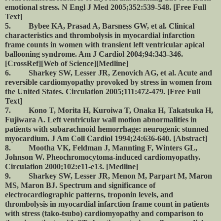
emotional stress. N Engl J Med 2005;352:539-548. [Free Full
Text]
5. Bybee KA, Prasad A, Barsness GW, et al. Clinical
characteristics and thrombolysis in myocardial infarction
frame counts in women with transient left ventricular apical
ballooning syndrome. Am J Cardiol 2004;94:343-346.
[CrossRef][Web of Science][Medline]
6. Sharkey SW, Lesser JR, Zenovich AG, et al. Acute and
reversible cardiomyopathy provoked by stress in women from
the United States. Circulation 2005;111:472-479. [Free Full
Text]
7. Kono T, Morita H, Kuroiwa T, Onaka H, Takatsuka H,
Fujiwara A. Left ventricular wall motion abnormalities in
patients with subarachnoid hemorrhage: neurogenic stunned
myocardium. J Am Coll Cardiol 1994;24:636-640. [Abstract]
8. Mootha VK, Feldman J, Mannting F, Winters GL,
Johnson W. Pheochromocytoma-induced cardiomyopathy.
Circulation 2000;102:e11-e13. [Medline]
9. Sharkey SW, Lesser JR, Menon M, Parpart M, Maron
MS, Maron BJ. Spectrum and significance of
electrocardiographic patterns, troponin levels, and
thrombolysis in myocardial infarction frame count in patients
with stress (tako-tsubo) cardiomyopathy and comparison to