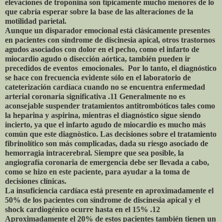
elevaciones de troponina son típicamente mucho menores de lo
que cabría esperar sobre la base de las alteraciones de la
motilidad parietal.
Aunque un disparador emocional está clásicamente presentes
en pacientes con síndrome de discinesia apical, otros trastornos
agudos asociados con dolor en el pecho, como el infarto de
miocardio agudo o disección aórtica, también pueden ir
precedidos de eventos emocionales. Por lo tanto, el diagnóstico
se hace con frecuencia evidente sólo en el laboratorio de
cateterización cardíaca cuando no se encuentra enfermedad
arterial coronaria significativa .11 Generalmente no es
aconsejable suspender tratamientos antitrombóticos tales como
la heparina y aspirina, mientras el diagnóstico sigue siendo
incierto, ya que el infarto agudo de miocardio es mucho más
común que este diagnòstico. Las decisiones sobre el tratamiento
fibrinolítico son más complicadas, dada su riesgo asociado de
hemorragia intracerebral. Siempre que sea posible, la
angiografía coronaria de emergencia debe ser llevada a cabo,
como se hizo en este paciente, para ayudar a la toma de
decisiones clínicas.
La insuficiencia cardíaca está presente en aproximadamente el
50% de los pacientes con síndrome de discinesia apical y el
shock cardiogénico ocurre hasta en el 15% .12
Aproximadamente el 20% de estos pacientes también tienen un