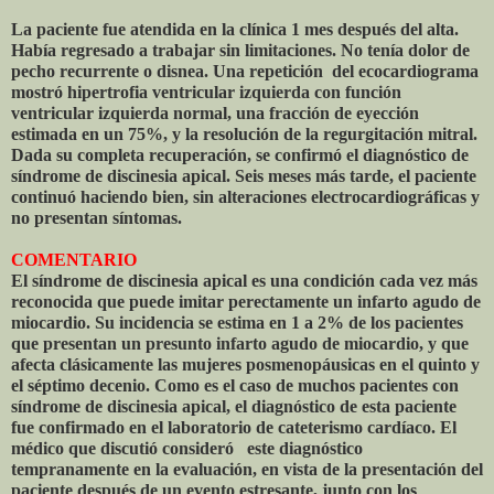
La paciente fue atendida en la clínica 1 mes después del alta.
Había regresado a trabajar sin limitaciones. No tenía dolor de
pecho recurrente o disnea. Una repetición del ecocardiograma
mostró hipertrofia ventricular izquierda con función
ventricular izquierda normal, una fracción de eyección
estimada en un 75%, y la resolución de la regurgitación mitral.
Dada su completa recuperación, se confirmó el diagnóstico de
síndrome de discinesia apical. Seis meses más tarde, el paciente
continuó haciendo bien, sin alteraciones electrocardiográficas y
no presentan síntomas.
COMENTARIO
El síndrome de discinesia apical es una condición cada vez más
reconocida que puede imitar perectamente un infarto agudo de
miocardio. Su incidencia se estima en 1 a 2% de los pacientes
que presentan un presunto infarto agudo de miocardio, y que
afecta clásicamente las mujeres posmenopáusicas en el quinto y
el séptimo decenio. Como es el caso de muchos pacientes con
síndrome de discinesia apical, el diagnóstico de esta paciente
fue confirmado en el laboratorio de cateterismo cardíaco. El
médico que discutió consideró este diagnóstico
tempranamente en la evaluación, en vista de la presentación del
paciente después de un evento estresante, junto con los