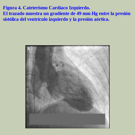
Figura 4. Cateterismo Cardíaco Izquierdo.
El trazado muestra un gradiente de 49 mm Hg entre la presión
sistólica del ventrículo izquierdo y la presión aórtica.