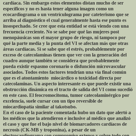
cardíaca. Sin embargo estos elementos distan mucho de ser
específicos y no es hasta tener alguna imagen como un
ecocardiograma o un ventrículograma por cateterismo que se
arriba al diagnóstico el cual generalmente hasta ese punto es
insospechado. Se cree que esta entidad se está viendo con una
frecuencia creciente. No se sabe por qué las mujeres post
menopáusicas son el mayor grupo de riesgo, ni tampoco por
qué la parte media y la punta del VI se afectan más que otras
áreas cardíacas. Sì se sabe que el estrés, probablemente por
exceso de catecolaminas tienen que ver con la generación del
cuadro aunque también se considera que probablemente
pueda existir espasmo coronario o disfunción microvascular
asociados. Todos estos factores tendrían una vía final común
que es el atontamiento miocárdico o toxicidad directa por
catecolaminas. Un aspecto interesante es que puede existir una
obstrucción dinámica en el tracto de salida del VI como sucedió
en este caso. El feocromocitoma, tumor catecolaminérgico por
excelencia, suele cursar con un tipo reversible de
miocardiopatía similar al takotsubo.
En el caso de la paciente comentada hubo un dato que alertó a
los médicos que la atendieron e inclusive al médico que analizó
el caso y que fue el bajo nivel de biomarcadores cardíacos de
necrosis (CK-MB y troponina), a pesar de un
electrocardiograma con compromiso extenso y sobre todo con