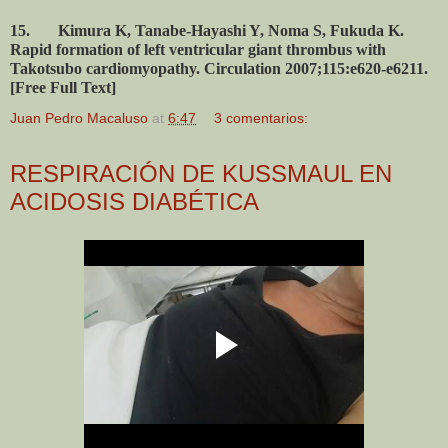
15. Kimura K, Tanabe-Hayashi Y, Noma S, Fukuda K.
Rapid formation of left ventricular giant thrombus with
Takotsubo cardiomyopathy. Circulation 2007;115:e620-e6211.
[Free Full Text]
Juan Pedro Macaluso
at
6:47
3 comentarios:
RESPIRACIÓN DE KUSSMAUL EN
ACIDOSIS DIABÉTICA