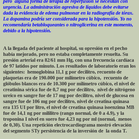
pero alguna forma de terapia de reperfusión se necesitan con
urgencia. La administración agresiva de líquidos debe evitarse
dada la evidencia de edema pulmonar en la radiografía de tórax.
La dopamina podría ser considerada para la hipotensión. Yo no
recomendaría betabloqueantes o nitroglicerina en este momento,
debido a la hipotensión.
A la llegada del paciente al hospital, su opresión en el pecho
había mejorado, pero no estaba completamente resuelta. Su
presión arterial era 82/61 mm Hg, con una frecuencia cardíaca
de 97 latidos por minuto. Los resultados de laboratorio eran los
siguientes: hemoglobina 11,1 g por decilitro, recuento de
plaquetas era de 190.000 por milímetro cúbico, recuento de
glóbulos blancos era de 10.300 por milímetro cúbico, el nivel de
creatinina sérica fue de 0,7 mg por decilitro, nivel de nitrógeno
ureico en sangre fue de 17 mg por decilitro, nivel de glucosa en
sangre fue de 106 mg por decilitro, nivel de creatina quinasa
era 135 UI por litro, el nivel de creatina quinasa isoenzima MB
fue de 14,1 ng por mililitro (rango normal, de 0 a 4.9), y la
troponina I nivel en suero fue 4,23 ng por ml (normal, menos
de 0,30). Una repetición electrocardiograma mostró elevación
del segmento STy persistencia de la inversión de la onda T.