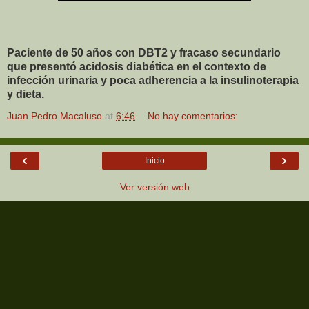
Paciente de 50 años con DBT2 y fracaso secundario
que presentó acidosis diabética en el contexto de
infección urinaria y poca adherencia a la insulinoterapia
y dieta.
Juan Pedro Macaluso
at
6:46
No hay comentarios:
‹
›
Inicio
Ver versión web