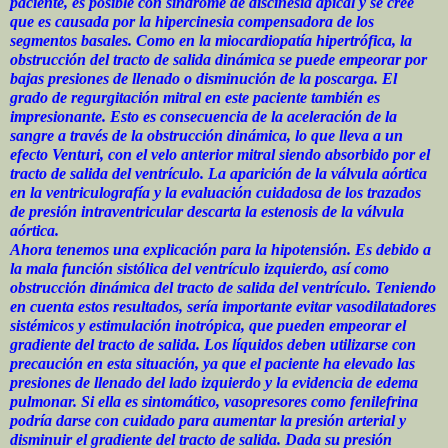
paciente, es posible con síndrome de discinesia apical y se cree
que es causada por la hipercinesia compensadora de los
segmentos basales. Como en la miocardiopatía hipertrófica, la
obstrucción del tracto de salida dinámica se puede empeorar por
bajas presiones de llenado o disminución de la poscarga. El
grado de regurgitación mitral en este paciente también es
impresionante. Esto es consecuencia de la aceleración de la
sangre a través de la obstrucción dinámica, lo que lleva a un
efecto Venturi, con el velo anterior mitral siendo absorbido por el
tracto de salida del ventrículo. La aparición de la válvula aórtica
en la ventriculografía y la evaluación cuidadosa de los trazados
de presión intraventricular descarta la estenosis de la válvula
aórtica.
Ahora tenemos una explicación para la hipotensión. Es debido a
la mala función sistólica del ventrículo izquierdo, así como
obstrucción dinámica del tracto de salida del ventrículo. Teniendo
en cuenta estos resultados, sería importante evitar vasodilatadores
sistémicos y estimulación inotrópica, que pueden empeorar el
gradiente del tracto de salida. Los líquidos deben utilizarse con
precaución en esta situación, ya que el paciente ha elevado las
presiones de llenado del lado izquierdo y la evidencia de edema
pulmonar. Si ella es sintomático, vasopresores como fenilefrina
podría darse con cuidado para aumentar la presión arterial y
disminuir el gradiente del tracto de salida. Dada su presión