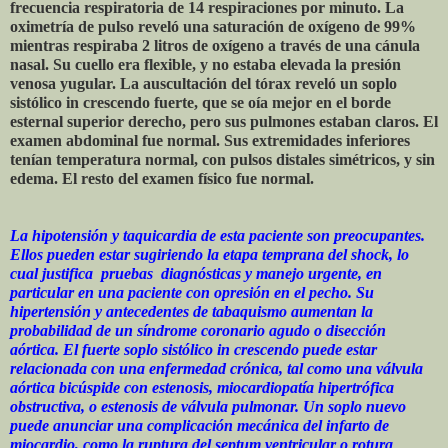
frecuencia respiratoria de 14 respiraciones por minuto. La
oximetría de pulso reveló una saturación de oxígeno de 99%
mientras respiraba 2 litros de oxígeno a través de una cánula
nasal. Su cuello era flexible, y no estaba elevada la presión
venosa yugular. La auscultación del tórax reveló un soplo
sistólico in crescendo fuerte, que se oía mejor en el borde
esternal superior derecho, pero sus pulmones estaban claros. El
examen abdominal fue normal. Sus extremidades inferiores
tenían temperatura normal, con pulsos distales simétricos, y sin
edema. El resto del examen físico fue normal.
La hipotensión y taquicardia de esta paciente son preocupantes.
Ellos pueden estar sugiriendo la etapa temprana del shock, lo
cual justifica pruebas diagnósticas y manejo urgente, en
particular en una paciente con opresión en el pecho. Su
hipertensión y antecedentes de tabaquismo aumentan la
probabilidad de un síndrome coronario agudo o disección
aórtica. El fuerte soplo sistólico in crescendo puede estar
relacionada con una enfermedad crónica, tal como una válvula
aórtica bicúspide con estenosis, miocardiopatía hipertrófica
obstructiva, o estenosis de válvula pulmonar. Un soplo nuevo
puede anunciar una complicación mecánica del infarto de
miocardio, como la ruptura del septum ventricular o rotura