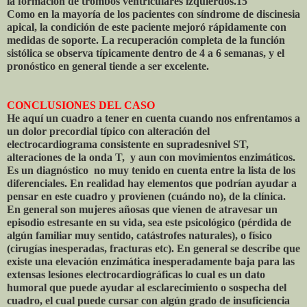
la formación de trombos ventriculares izquierdos.15
Como en la mayoría de los pacientes con síndrome de discinesia
apical, la condición de este paciente mejoró rápidamente con
medidas de soporte. La recuperación completa de la función
sistólica se observa típicamente dentro de 4 a 6 semanas, y el
pronóstico en general tiende a ser excelente.
CONCLUSIONES DEL CASO
He aquí un cuadro a tener en cuenta cuando nos enfrentamos a
un dolor precordial típico con alteración del
electrocardiograma consistente en supradesnivel ST,
alteraciones de la onda T, y aun con movimientos enzimáticos.
Es un diagnóstico no muy tenido en cuenta entre la lista de los
diferenciales. En realidad hay elementos que podrían ayudar a
pensar en este cuadro y provienen (cuándo no), de la clínica.
En general son mujeres añosas que vienen de atravesar un
episodio estresante en su vida, sea este psicológico (pérdida de
algún familiar muy sentido, catástrofes naturales), o físico
(cirugías inesperadas, fracturas etc). En general se describe que
existe una elevación enzimática inesperadamente baja para las
extensas lesiones electrocardiográficas lo cual es un dato
humoral que puede ayudar al esclarecimiento o sospecha del
cuadro, el cual puede cursar con algún grado de insuficiencia