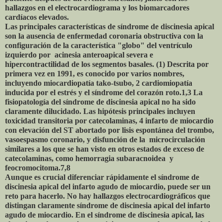
hallazgos en el electrocardiograma y los biomarcadores
cardíacos elevados.
Las principales características de síndrome de discinesia apical
son la ausencia de enfermedad coronaria obstructiva con la
configuración de la característica "globo" del ventrículo
izquierdo por acinesia anteroapical severa e
hipercontractilidad de los segmentos basales. (1) Descrita por
primera vez en 1991, es conocido por varios nombres,
incluyendo miocardiopatía tako-tsubo, 2 cardiomiopatía
inducida por el estrés y el síndrome del corazón roto.1,3 La
fisiopatología del síndrome de discinesia apical no ha sido
claramente dilucidado. Las hipótesis principales incluyen
toxicidad transitoria por catecolaminas, 4 infarto de miocardio
con elevación del ST abortado por lisis espontánea del trombo,
vasoespasmo coronario, y disfunción de la microcirculación
similares a los que se han visto en otros estados de exceso de
catecolaminas, como hemorragia subaracnoidea y
feocromocitoma.7,8
Aunque es crucial diferenciar rápidamente el síndrome de
discinesia apical del infarto agudo de miocardio, puede ser un
reto para hacerlo. No hay hallazgos electrocardiográficos que
distingan claramente síndrome de discinesia apical del infarto
agudo de miocardio. En el síndrome de discinesia apical, las