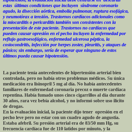
estas últimas condiciones que incluyen síndrome coronario
agudo, la disección aórtica, embolia pulmonar, ruptura esofágica,
y neumotórax a tensión. Trastornos cardíacos adicionales como
la miocarditis o pericarditis también son consistentes con la
presentación de este paciente. Trastornos no cardíacos que
pueden causar opresión en el pecho incluyen la enfermedad por
reflujo gastroesofágico, enfermedad ulcerosa péptica, la
costocondritis, infección por herpes zoster, pleuritis, y ataques de
pánico; sin embargo, sería de esperar que ninguno de estos
últimos pueda causar hipotensión.
La paciente tenía antecedentes de hipertensión arterial bien
controlada, pero no había otros problemas médicos. Su única
medicación era lisinopril 5 mg al día. No había antecedentes
familiares de enfermedad coronaria precoz o muerte cardiaca
repentina. Había fumado unos cinco cigarrillos al día durante
30 años, rara vez bebía alcohol, y no informó sobre uso ilícito
de drogas.
En la evaluación inicial, la paciente dijo tener opresión en el
pecho leve pero no estar con un cuadro agudo de angustia.
Estaba afebril. Su presión arterial era de 83/50 mm Hg, su
frecuencia cardíaca fue de 110 latidos por minuto, y la