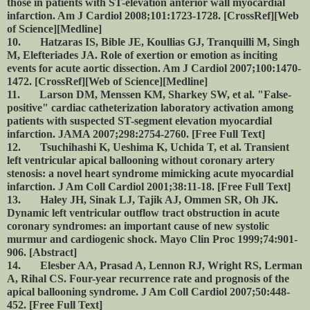
those in patients with ST-elevation anterior wall myocardial
infarction. Am J Cardiol 2008;101:1723-1728. [CrossRef][Web
of Science][Medline]
10. Hatzaras IS, Bible JE, Koullias GJ, Tranquilli M, Singh
M, Elefteriades JA. Role of exertion or emotion as inciting
events for acute aortic dissection. Am J Cardiol 2007;100:1470-
1472. [CrossRef][Web of Science][Medline]
11. Larson DM, Menssen KM, Sharkey SW, et al. "False-
positive" cardiac catheterization laboratory activation among
patients with suspected ST-segment elevation myocardial
infarction. JAMA 2007;298:2754-2760. [Free Full Text]
12. Tsuchihashi K, Ueshima K, Uchida T, et al. Transient
left ventricular apical ballooning without coronary artery
stenosis: a novel heart syndrome mimicking acute myocardial
infarction. J Am Coll Cardiol 2001;38:11-18. [Free Full Text]
13. Haley JH, Sinak LJ, Tajik AJ, Ommen SR, Oh JK.
Dynamic left ventricular outflow tract obstruction in acute
coronary syndromes: an important cause of new systolic
murmur and cardiogenic shock. Mayo Clin Proc 1999;74:901-
906. [Abstract]
14. Elesber AA, Prasad A, Lennon RJ, Wright RS, Lerman
A, Rihal CS. Four-year recurrence rate and prognosis of the
apical ballooning syndrome. J Am Coll Cardiol 2007;50:448-
452. [Free Full Text]