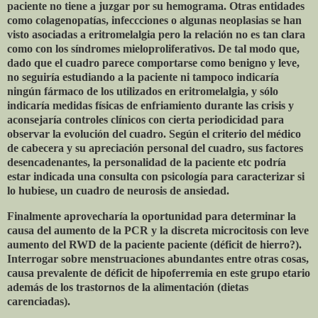
paciente no tiene a juzgar por su hemograma. Otras entidades
como colagenopatías, infeccciones o algunas neoplasias se han
visto asociadas a eritromelalgia pero la relación no es tan clara
como con los síndromes mieloproliferativos. De tal modo que,
dado que el cuadro parece comportarse como benigno y leve,
no seguiría estudiando a la paciente ni tampoco indicaría
ningún fármaco de los utilizados en eritromelalgia, y sólo
indicaría medidas físicas de enfriamiento durante las crisis y
aconsejaría controles clínicos con cierta periodicidad para
observar la evolución del cuadro. Según el criterio del médico
de cabecera y su apreciación personal del cuadro, sus factores
desencadenantes, la personalidad de la paciente etc podría
estar indicada una consulta con psicología para caracterizar si
lo hubiese, un cuadro de neurosis de ansiedad.
Finalmente aprovecharía la oportunidad para determinar la
causa del aumento de la PCR y la discreta microcitosis con leve
aumento del RWD de la paciente paciente (déficit de hierro?).
Interrogar sobre menstruaciones abundantes entre otras cosas,
causa prevalente de déficit de hipoferremia en este grupo etario
además de los trastornos de la alimentación (dietas
carenciadas).