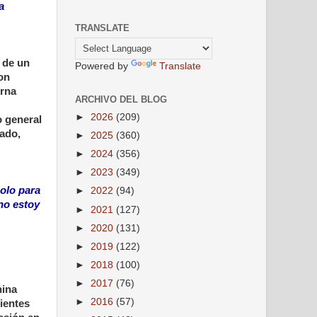
a
TRANSLATE
o de un
Powered by
Translate
ron
erna
ARCHIVO DEL BLOG
►
2026
(209)
o general
tado,
►
2025
(360)
►
2024
(356)
►
2023
(349)
solo para
►
2022
(94)
no estoy
►
2021
(127)
►
2020
(131)
►
2019
(122)
►
2018
(100)
►
2017
(76)
nina
►
2016
(57)
ientes