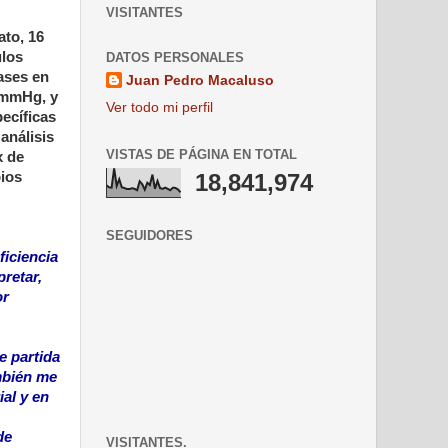
VISITANTES
ato, 16
ulos
DATOS PERSONALES
ases en
Juan Pedro Macaluso
 mmHg, y
Ver todo mi perfil
pecíficas
análisis
VISTAS DE PÁGINA EN TOTAL
x de
bios
18,841,974
SEGUIDORES
ficiencia
retar,
or
e partida
mbién me
al y en
de
VISITANTES.