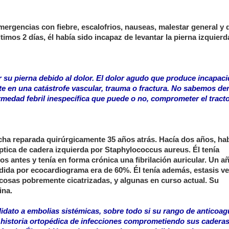
ergencias con fiebre, escalofrios, nauseas, malestar general y 
timos 2 días, él había sido incapaz de levantar la pierna izquierd
r su pierna debido al dolor. El dolor agudo que produce incapac
 en una catástrofe vascular, trauma o fractura. No sabemos d
ermedad febril inespecífica que puede o no, comprometer el tract
echa reparada quirúrgicamente 35 años atrás. Hacía dos años, ha
éptica de cadera izquierda por Staphylococcus aureus. Él tenía
 antes y tenía en forma crónica una fibrilación auricular. Un añ
edida por ecocardiograma era de 60%. Él tenía además, estasis v
icosas pobremente cicatrizadas, y algunas en curso actual. Su
ina.
ndidato a embolias sistémicas, sobre todo si su rango de anticoag
a historia ortopédica de infecciones comprometiendo sus cadera