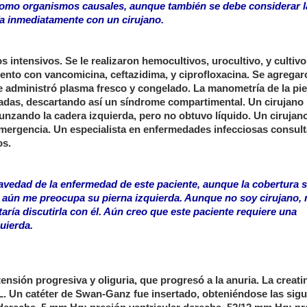
como organismos causales, aunque también se debe considerar l
ría inmediatamente con un cirujano.
 intensivos. Se le realizaron hemocultivos, urocultivo, y cultiv
miento con vancomicina, ceftazidima, y ciprofloxacina. Se agrega
le administró plasma fresco y congelado. La manometría de la pi
vadas, descartando así un síndrome compartimental. Un cirujano
unzando la cadera izquierda, pero no obtuvo líquido. Un cirujan
emergencia. Un especialista en enfermedades infecciosas consul
os.
ravedad de la enfermedad de este paciente, aunque la cobertura 
i aún me preocupa su pierna izquierda. Aunque no soy cirujano, 
aría discutirla con él. Aún creo que este paciente requiere una
uierda.
tensión progresiva y oliguria, que progresó a la anuria. La creati
. Un catéter de Swan-Ganz fue insertado, obteniéndose las sigu