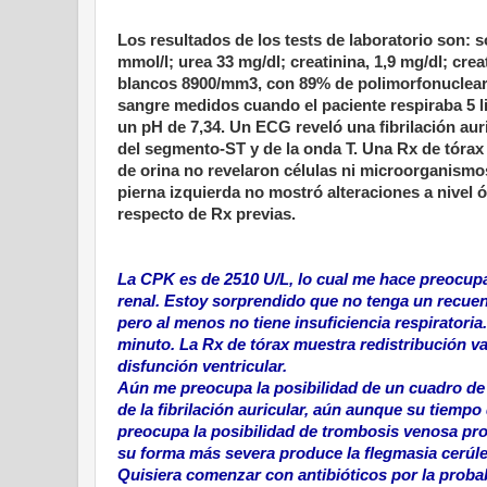
Los resultados de los tests de laboratorio son: s
mmol/l; urea 33 mg/dl; creatinina, 1,9 mg/dl; cr
blancos 8900/mm3, con 89% de polimorfonuclear
sangre medidos cuando el paciente respiraba 5
un pH de 7,34. Un ECG reveló una fibrilación aur
del segmento-ST y de la onda T. Una Rx de tórax 
de orina no revelaron células ni microorganism
pierna izquierda no mostró alteraciones a nivel
respecto de Rx previas.
La CPK es de 2510 U/L, lo cual me hace preocupar
renal. Estoy sorprendido que no tenga un recuen
pero al menos no tiene insuficiencia respiratoria
minuto. La Rx de tórax muestra redistribución v
disfunción ventricular.
Aún me preocupa la posibilidad de un cuadro de 
de la fibrilación auricular, aún aunque su tiem
preocupa la posibilidad de trombosis venosa pro
su forma más severa produce la flegmasia cerúlea
Quisiera comenzar con antibióticos por la probab