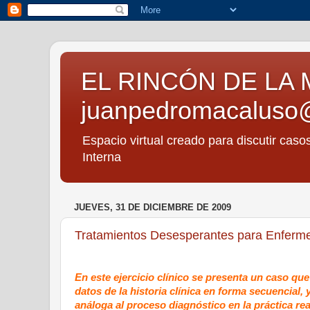
EL RINCÓN DE LA 
juanpedromacaluso
Espacio virtual creado para discutir caso
Interna
JUEVES, 31 DE DICIEMBRE DE 2009
Tratamientos Desesperantes para Enferm
En este ejercicio clínico se presenta un caso qu
datos de la historia clínica en forma secuencial,
análoga al proceso diagnóstico en la práctica rea