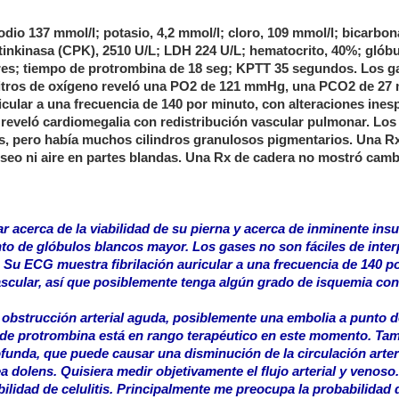
odio 137 mmol/l; potasio, 4,2 mmol/l; cloro, 109 mmol/l; bicarbon
eatinkinasa (CPK), 2510 U/L; LDH 224 U/L; hematocrito, 40%; glób
es; tiempo de protrombina de 18 seg; KPTT 35 segundos. Los g
 litros de oxígeno reveló una PO2 de 121 mmHg, una PCO2 de 27
icular a una frecuencia de 140 por minuto, con alteraciones ines
reveló cardiomegalia con redistribución vascular pulmonar. Los 
os, pero había muchos cilindros granulosos pigmentarios. Una R
 óseo ni aire en partes blandas. Una Rx de cadera no mostró cam
 acerca de la viabilidad de su pierna y acerca de inminente insu
to de glóbulos blancos mayor. Los gases no son fáciles de interp
. Su ECG muestra fibrilación auricular a una frecuencia de 140 p
ascular, así que posiblemente tenga algún grado de isquemia con
obstrucción arterial aguda, posiblemente una embolia a punto d
po de protrombina está en rango terapéutico en este momento. Ta
funda, que puede causar una disminución de la circulación arteri
 dolens. Quisiera medir objetivamente el flujo arterial y venoso.
ilidad de celulitis. Principalmente me preocupa la probabilidad 