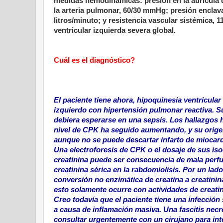
medidas hemodinámicas: presión en la aurícula 
la arteria pulmonar, 60/30 mmHg; presión enclav
litros/minuto; y resistencia vascular sistémica,
ventricular izquierda severa global.
Cuál es el diagnóstico?
El paciente tiene ahora, hipoquinesia ventricular
izquierdo con hipertensión pulmonar reactiva. Su
debiera esperarse en una sepsis. Los hallazgos 
nivel de CPK ha seguido aumentando, y su orige
aunque no se puede descartar infarto de miocard
Una electroforesis de CPK o el dosaje de sus iso
creatinina puede ser consecuencia de mala perf
creatinina sérica en la rabdomiolisis. Por un lad
conversión no enzimática de creatina a creatinin
esto solamente ocurre con actividades de creatin
Creo todavía que el paciente tiene una infección
a causa de inflamación masiva. Una fascitis necr
consultar urgentemente con un cirujano para inte