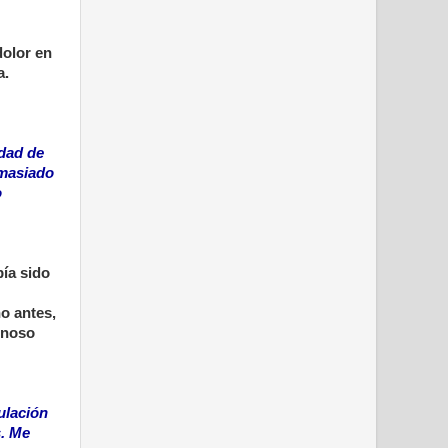
dolor en
a.
idad de
emasiado
o
bía sido
o antes,
enoso
ulación
s. Me