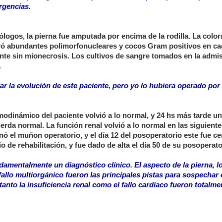
rgencias.
logos, la pierna fue amputada por encima de la rodilla. La color
ró abundantes polimorfonucleares y cocos Gram positivos en ca
ante sin mionecrosis. Los cultivos de sangre tomados en la admi
.
r la evolución de este paciente, pero yo lo hubiera operado por 
emodinámico del paciente volvió a lo normal, y 24 hs más tarde un
rda normal. La función renal volvió a lo normal en las siguiente
ó el muñon operatorio, y el día 12 del posoperatorio este fue ce
io de rehabilitación, y fue dado de alta el día 50 de su posoperato
ndamentalmente un diagnóstico clínico. El aspecto de la pierna, l
 fallo multiorgánico fueron las principales pistas para sospechar 
nto la insuficiencia renal como el fallo cardíaco fueron totalme