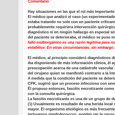
Comentario
Hay situaciones en las que el rol más importante
El médico que analizó el caso (un experimentado 
estaba tratando no solo con un paciente crítica
probablemente requiriera intervención quirúrgica
diagnóstico ni en ningún hallazgo en especial si
del paciente se deterioraba, el médico se puso m
fallo multiorgánico es una razón legítima para n
estabilice. En otras circunstancias, sin embargo,
El médico, al principio consideró diagnósticos d
iba disponiendo de más información clínica, él ag
preocupación acerca de una catástrofe vascular 
del cirujano quien se manifestó contrario a la in
A medida que la condición del paciente se deterio
CPK, sugirió que un proceso infeccioso con seve
Él propuso entonces, fascitis necrotizante como e
con la consulta quirúrgica.
La fascitis necrotizante es una de un grupo de d
(1) Usualmente es resultado de una herida local
mayor. El organismo etiológico es más frecuent
incluyenso staphylococcus, pueden ser la causa.