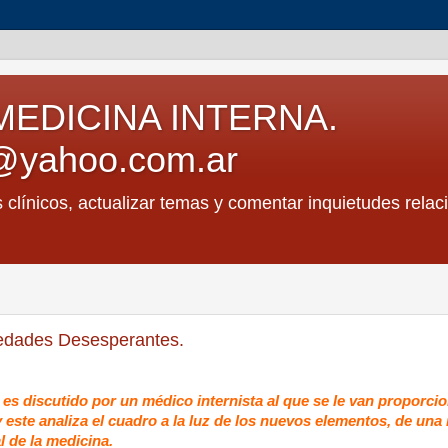
MEDICINA INTERNA.
@yahoo.com.ar
s clínicos, actualizar temas y comentar inquietudes relac
edades Desesperantes.
e es discutido por un médico internista al que se le van proporc
 y este analiza el cuadro a la luz de los nuevos elementos, de un
l de la medicina.