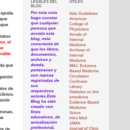
LEGALES DEL
ÚTILES
BLOG
Por esta nota
 ayuda.
Aids Guidelines
hago constar
American
 que
que cualquier
College of
nque
persona que
Physicians
acceda este
Annals of
status
blog, esta
Internal
es, el
consciente de
Medicine
se
que los libros,
Archives of
rable.
documentos,
Internal
archivos y
Medicine
demás,
ida que
BMJ. Evicence
pertenecen y
Based Medicine
son marcas
Circulation
opinión
registradas de
Cochrane
sus
Library
ntes de
respectivos
Diabetes on line
línico.
autores.Este
emedicine
istir
Blog ha sido
Evidence Based
creado con
Medicine.
enosas.
fines
Scirus
educativos, de
ma
Intra Med
actualización
JAMA
profesional,
Journal of Clinic
te de