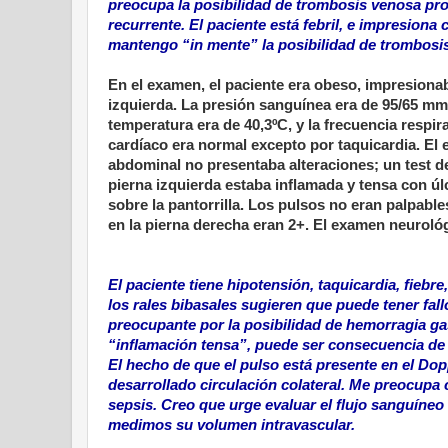
preocupa la posibilidad de trombosis venosa prof
recurrente. El paciente está febril, e impresio
mantengo “in mente” la posibilidad de trombosis
En el examen, el paciente era obeso, impresiona
izquierda. La presión sanguínea era de 95/65 mmH
temperatura era de 40,3ºC, y la frecuencia respir
cardíaco era normal excepto por taquicardia. El
abdominal no presentaba alteraciones; un test de
pierna izquierda estaba inflamada y tensa con ú
sobre la pantorrilla. Los pulsos no eran palpabl
en la pierna derecha eran 2+. El examen neuroló
El paciente tiene hipotensión, taquicardia, fiebr
los rales bibasales sugieren que puede tener fall
preocupante por la posibilidad de hemorragia gas
“inflamación tensa”, puede ser consecuencia de o
El hecho de que el pulso está presente en el Dop
desarrollado circulación colateral. Me preocupa
sepsis. Creo que urge evaluar el flujo sanguíneo
medimos su volumen intravascular.