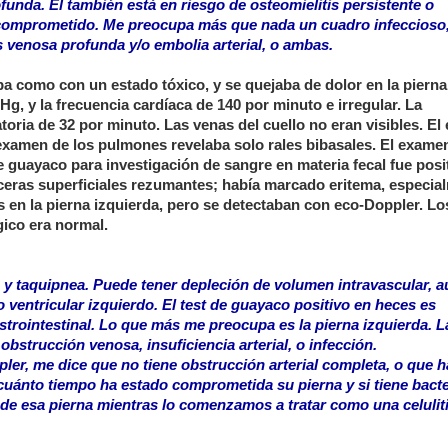
unda. Él también está en riesgo de osteomielitis persistente o
na comprometido. Me preocupa más que nada un cuadro infeccioso
 venosa profunda y/o embolia arterial, o ambas.
ba como con un estado tóxico, y se quejaba de dolor en la pierna
g, y la frecuencia cardíaca de 140 por minuto e irregular. La
atoria de 32 por minuto. Las venas del cuello no eran visibles. E
 examen de los pulmones revelaba solo rales bibasales. El exame
 guayaco para investigación de sangre en materia fecal fue posit
lceras superficiales rezumantes; había marcado eritema, especia
es en la pierna izquierda, pero se detectaban con eco-Doppler. L
gico era normal.
e, y taquipnea. Puede tener depleción de volumen intravascular, 
o ventricular izquierdo. El test de guayaco positivo en heces es
trointestinal. Lo que más me preocupa es la pierna izquierda. L
bstrucción venosa, insuficiencia arterial, o infección.
pler, me dice que no tiene obstrucción arterial completa, o que h
 cuánto tiempo ha estado comprometida su pierna y si tiene bact
 de esa pierna mientras lo comenzamos a tratar como una celuliti