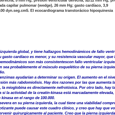
derecha, 5 mm Hg; presión ventricular derecha, 52/12 mm Hg; pr
ada capilar pulmonar (wedge), 26 mm Hg; gasto cardíaco, 3,9
 1100 dyn.seg.cm5. El ecocardiograma transtorácico hipoquinesia
 izquierda global, y tiene hallazgos hemodinámicos de fallo ventr
 gasto cardíaco es menor, y su resistencia vascular mayor, que 
hemodinámicos son más consistentescon fallo ventricular izquie
n sea probablemente el músculo esquelético de su pierna izquie
io.
enzimas ayudarían a determinar su origen. El aumento en el nive
usión más rabdomiolisis. Hay dos razones por las que aumenta l
o, la mioglobina es directamente nefrotóxica. Por otro lado, hay 
a si la actividad de la creatin-kinasa está marcadamente elevada
 kinasa en el rango de 100.000.
 severa en su pierna izquierda, la cual tiene una viabilidad comp
otizante puede causar este cuadro clínico, y creo que hay que vo
rvenir quirurgicamente al paciente. Creo que la pierna izquierd