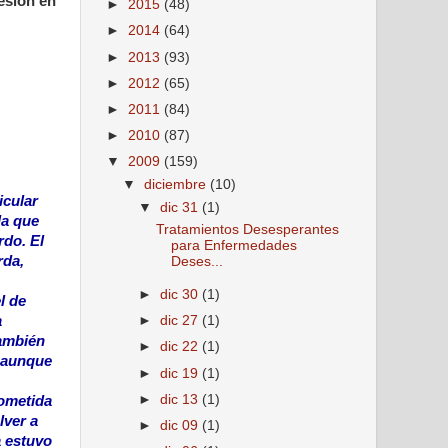
esión en
►
2015
(48)
►
2014
(64)
►
2013
(93)
►
2012
(65)
►
2011
(84)
►
2010
(87)
▼
2009
(159)
▼
diciembre
(10)
icular
▼
dic 31
(1)
la que
Tratamientos Desesperantes
rdo. El
para Enfermedades
rda,
Deses...
►
dic 30
(1)
l de
a
►
dic 27
(1)
también
►
dic 22
(1)
, aunque
►
dic 19
(1)
►
dic 13
(1)
rometida
lver a
►
dic 09
(1)
a estuvo