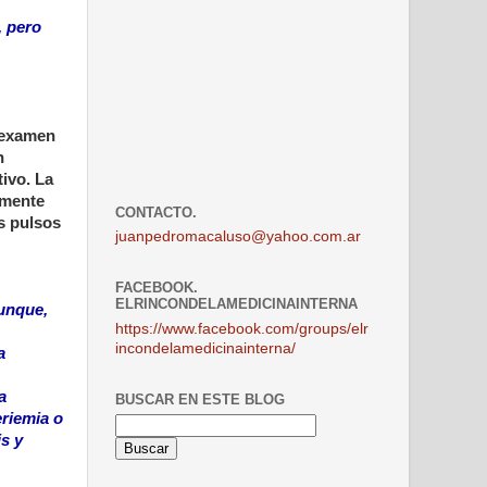
, pero
l examen
n
ivo. La
lmente
CONTACTO.
os pulsos
juanpedromacaluso@yahoo.com.ar
FACEBOOK.
ELRINCONDELAMEDICINAINTERNA
aunque,
https://www.facebook.com/groups/elr
incondelamedicinainterna/
a
a
BUSCAR EN ESTE BLOG
eriemia o
s y