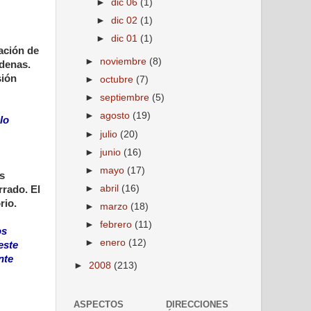
►
dic 06
(1)
►
dic 02
(1)
►
dic 01
(1)
ación de
►
noviembre
(8)
denas.
sión
►
octubre
(7)
►
septiembre
(5)
►
agosto
(19)
lo
►
julio
(20)
►
junio
(16)
►
mayo
(17)
s
►
abril
(16)
rrado. El
rio.
►
marzo
(18)
►
febrero
(11)
os
►
enero
(12)
este
nte
►
2008
(213)
ASPECTOS
DIRECCIONES