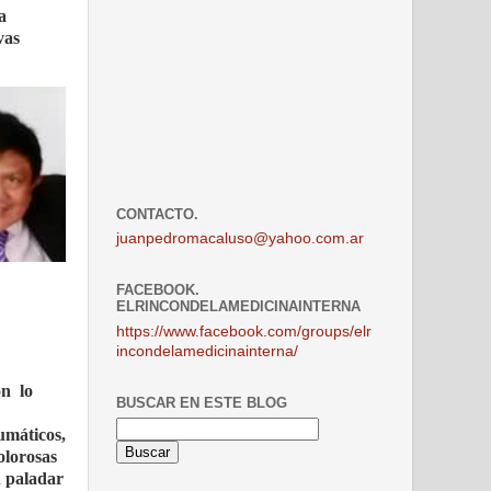
a
vas
CONTACTO.
juanpedromacaluso@yahoo.com.ar
FACEBOOK.
ELRINCONDELAMEDICINAINTERNA
https://www.facebook.com/groups/elr
incondelamedicinainterna/
on
lo
BUSCAR EN ESTE BLOG
umáticos,
olorosas
n paladar