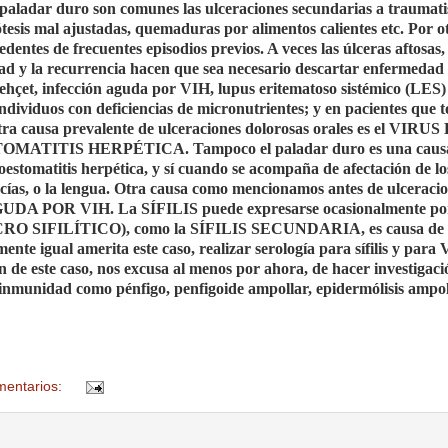
l paladar duro son comunes las ulceraciones secundarias a traumat
esis mal ajustadas, quemaduras por alimentos calientes etc. Por ot
edentes de frecuentes episodios previos. A veces las úlceras aftosas,
ad y la recurrencia hacen que sea necesario descartar enfermedad 
ehçet, infección aguda por VIH, lupus eritematoso sistémico (LES)
individuos con deficiencias de micronutrientes; y en pacientes que
tra causa prevalente de ulceraciones dolorosas orales es el VIRU
MATITIS HERPÉTICA. Tampoco el paladar duro es una caus
oestomatitis herpética, y sí cuando se acompaña de afectación de lo
ncías, o la lengua. Otra causa como mencionamos antes de ulceraci
GUDA POR VIH. La SÍFILIS puede expresarse ocasionalmente por
RO SIFILÍTICO), como la SÍFILIS SECUNDARIA, es causa de 
nte igual amerita este caso, realizar serología para sífilis y para 
n de este caso, nos excusa al menos por ahora, de hacer investigaci
inmunidad como pénfigo, penfigoide ampollar, epidermólisis ampol
mentarios: