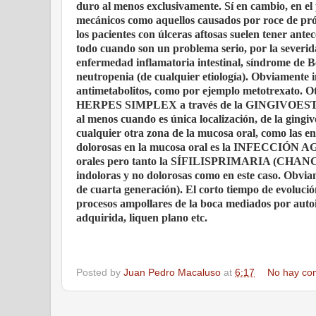
duro al menos exclusivamente. Sí en cambio, en e
mecánicos como aquellos causados por roce de prót
los pacientes con úlceras aftosas suelen tener antec
todo cuando son un problema serio, por la severid
enfermedad inflamatoria intestinal, síndrome de B
neutropenia (de cualquier etiología). Obviamente 
antimetabolitos, como por ejemplo metotrexato. O
HERPES SIMPLEX a través de la GINGIVOESTO
al menos cuando es única localización, de la gingiv
cualquier otra zona de la mucosa oral, como las e
dolorosas en la mucosa oral es la INFECCIÓN A
orales pero tanto la SÍFILISPRIMARIA (CHANC
indoloras y no dolorosas como en este caso. Obviame
de cuarta generación). El corto tiempo de evolució
procesos ampollares de la boca mediados por auto
adquirida, liquen plano etc.
Posted by
Juan Pedro Macaluso
at
6:17
No hay co