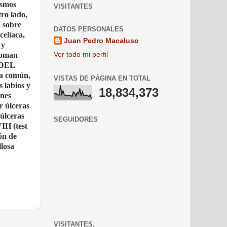
ismos
VISITANTES
ro lado,
sobre
DATOS PERSONALES
celíaca,
Juan Pedro Macaluso
 y
Ver todo mi perfil
 toman
S DEL
a común,
VISTAS DE PÁGINA EN TOTAL
s labios y
18,834,373
ones
 úlceras
úlceras
SEGUIDORES
VIH (test
ón de
losa
VISITANTES.