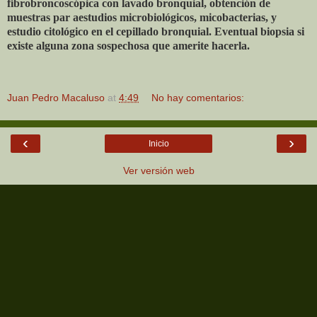
fibrobroncoscópica con lavado bronquial, obtención de
muestras par aestudios microbiológicos, micobacterias, y
estudio citológico en el cepillado bronquial. Eventual biopsia si
existe alguna zona sospechosa que amerite hacerla.
Juan Pedro Macaluso
at
4:49
No hay comentarios:
‹
›
Inicio
Ver versión web