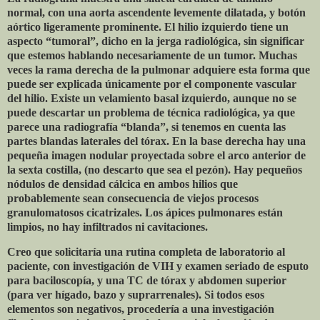
normal, con una aorta ascendente levemente dilatada, y botón
aórtico ligeramente prominente. El hilio izquierdo tiene un
aspecto “tumoral”, dicho en la jerga radiológica, sin significar
que estemos hablando necesariamente de un tumor. Muchas
veces la rama derecha de la pulmonar adquiere esta forma que
puede ser explicada únicamente por el componente vascular
del hilio. Existe un velamiento basal izquierdo, aunque no se
puede descartar un problema de técnica radiológica, ya que
parece una radiografía “blanda”, si tenemos en cuenta las
partes blandas laterales del tórax. En la base derecha hay una
pequeña imagen nodular proyectada sobre el arco anterior de
la sexta costilla, (no descarto que sea el pezón). Hay pequeños
nódulos de densidad cálcica en ambos hilios que
probablemente sean consecuencia de viejos procesos
granulomatosos cicatrizales. Los ápices pulmonares están
limpios, no hay infiltrados ni cavitaciones.
Creo que solicitaría una rutina completa de laboratorio al
paciente, con investigación de VIH y examen seriado de esputo
para baciloscopía, y una TC de tórax y abdomen superior
(para ver hígado, bazo y suprarrenales). Si todos esos
elementos son negativos, procedería a una investigación