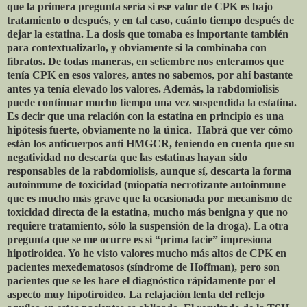
que la primera pregunta sería si ese valor de CPK es bajo
tratamiento o después, y en tal caso, cuánto tiempo después de
dejar la estatina. La dosis que tomaba es importante también
para contextualizarlo, y obviamente si la combinaba con
fibratos. De todas maneras, en setiembre nos enteramos que
tenía CPK en esos valores, antes no sabemos, por ahí bastante
antes ya tenía elevado los valores. Además, la rabdomiolisis
puede continuar mucho tiempo una vez suspendida la estatina.
Es decir que una relación con la estatina en principio es una
hipótesis fuerte, obviamente no la única.
Habrá que ver cómo
están los anticuerpos anti HMGCR, teniendo en cuenta que su
negatividad no descarta que las estatinas hayan sido
responsables de la rabdomiolisis, aunque sí, descarta la forma
autoinmune de toxicidad (miopatía necrotizante autoinmune
que es mucho más grave que la ocasionada por mecanismo de
toxicidad directa de la estatina, mucho más benigna y que no
requiere tratamiento, sólo la suspensión de la droga). La otra
pregunta que se me ocurre es si “prima facie” impresiona
hipotiroidea. Yo he visto valores mucho más altos de CPK en
pacientes mexedematosos (síndrome de Hoffman), pero son
pacientes que se les hace el diagnóstico rápidamente por el
aspecto muy hipotiroideo. La relajación lenta del reflejo