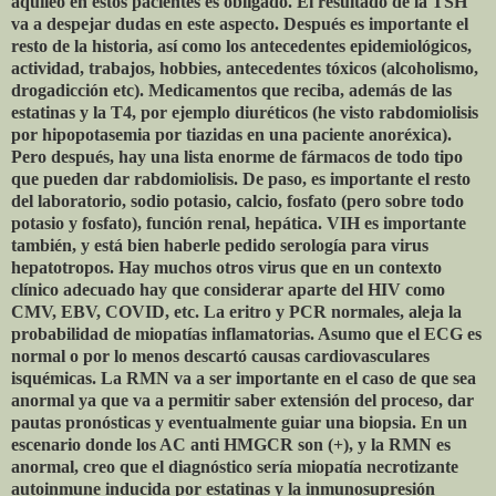
aquíleo en estos pacientes es obligado. El resultado de la TSH
va a despejar dudas en este aspecto. Después es importante el
resto de la historia, así como los antecedentes epidemiológicos,
actividad, trabajos, hobbies, antecedentes tóxicos (alcoholismo,
drogadicción etc). Medicamentos que reciba, además de las
estatinas y la T4, por ejemplo diuréticos (he visto rabdomiolisis
por hipopotasemia por tiazidas en una paciente anoréxica).
Pero después, hay una lista enorme de fármacos de todo tipo
que pueden dar rabdomiolisis. De paso, es importante el resto
del laboratorio, sodio potasio, calcio, fosfato (pero sobre todo
potasio y fosfato), función renal, hepática. VIH es importante
también, y está bien haberle pedido serología para virus
hepatotropos. Hay muchos otros virus que en un contexto
clínico adecuado hay que considerar aparte del HIV como
CMV, EBV, COVID, etc. La eritro y PCR normales, aleja la
probabilidad de miopatías inflamatorias. Asumo que el ECG es
normal o por lo menos descartó causas cardiovasculares
isquémicas. La RMN va a ser importante en el caso de que sea
anormal ya que va a permitir saber extensión del proceso, dar
pautas pronósticas y eventualmente guiar una biopsia. En un
escenario donde los AC anti HMGCR son (+), y la RMN es
anormal, creo que el diagnóstico sería miopatía necrotizante
autoinmune inducida por estatinas y la inmunosupresión