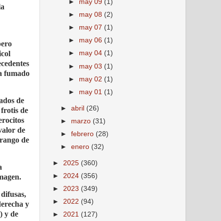
►
may 09
(1)
la
►
may 08
(2)
►
may 07
(1)
►
may 06
(1)
pero
icol
►
may 04
(1)
ecedentes
►
may 03
(1)
ía fumado
►
may 02
(1)
►
may 01
(1)
tados de
►
abril
(26)
frotis de
erocitos
►
marzo
(31)
valor de
►
febrero
(28)
(rango de
►
enero
(32)
►
2025
(360)
a
►
2024
(356)
imagen.
►
2023
(349)
difusas,
►
2022
(94)
derecha y
) y de
►
2021
(127)