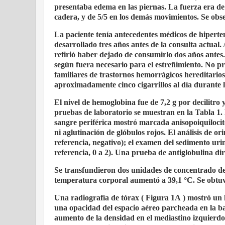
presentaba edema en las piernas. La fuerza era de 3
cadera, y de 5/5 en los demás movimientos. Se observ
La paciente tenía antecedentes médicos de hiperte
desarrollado tres años antes de la consulta actual
refirió haber dejado de consumirlo dos años antes.
según fuera necesario para el estreñimiento. No p
familiares de trastornos hemorrágicos hereditario
aproximadamente cinco cigarrillos al día durante 
El nivel de hemoglobina fue de 7,2 g por decilitro 
pruebas de laboratorio se muestran en la Tabla 1.
sangre periférica mostró marcada anisopoiquilocit
ni aglutinación de glóbulos rojos. El análisis de o
referencia, negativo); el examen del sedimento uri
referencia, 0 a 2). Una prueba de antiglobulina dir
Se transfundieron dos unidades de concentrado de 
temperatura corporal aumentó a 39,1 °C. Se obtuvo
Una radiografía de tórax ( Figura 1A ) mostró un l
una opacidad del espacio aéreo parcheada en la b
aumento de la densidad en el mediastino izquierdo