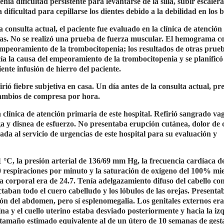
ía dificultad persistente para levantarse de la silla, subir escalera
dificultad para cepillarse los dientes debido a la debilidad en los 
a consulta actual, el paciente fue evaluado en la clínica de atenció
rnas. No se realizó una prueba de fuerza muscular. El hemograma c
mpeoramiento de la trombocitopenia; los resultados de otras prue
ía la causa del empeoramiento de la trombocitopenia y se planificó
ente infusión de hierro del paciente.
firió fiebre subjetiva en casa. Un día antes de la consulta actual, pr
cambios de compresa por hora.
a clínica de atención primaria de este hospital. Refirió sangrado va
ga y disnea de esfuerzo. No presentaba erupción cutánea, dolor de 
dada al servicio de urgencias de este hospital para su evaluación y
 °C, la presión arterial de 136/69 mm Hg, la frecuencia cardíaca d
20 respiraciones por minuto y la saturación de oxígeno del 100% mie
a corporal era de 24.7. Tenía adelgazamiento difuso del cabello co
aban todo el cuero cabelludo y los lóbulos de las orejas. Presenta
ción del abdomen, pero sí esplenomegalia. Los genitales externos er
na y el cuello uterino estaba desviado posteriormente y hacia la iz
 tamaño estimado equivalente al de un útero de 10 semanas de gest