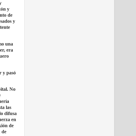
y
zón y
unto de
ados ​​y
tente
omo una
er, era
cuero
r y pasó
ital. No
e
uería
ta las
lo difusa
uerza en
exión de
n de