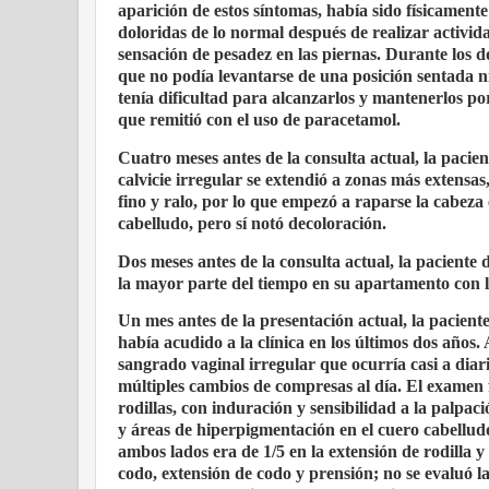
aparición de estos síntomas, había sido físicamente
doloridas de lo normal después de realizar activi
sensación de pesadez en las piernas. Durante los do
que no podía levantarse de una posición sentada ni 
tenía dificultad para alcanzarlos y mantenerlos po
que remitió con el uso de paracetamol.
Cuatro meses antes de la consulta actual, la pac
calvicie irregular se extendió a zonas más extensas,
fino y ralo, por lo que empezó a raparse la cabez
cabelludo, pero sí notó decoloración.
Dos meses antes de la consulta actual, la paciente 
la mayor parte del tiempo en su apartamento con l
Un mes antes de la presentación actual, la paciente
había acudido a la clínica en los últimos dos años.
sangrado vaginal irregular que ocurría casi a dia
múltiples cambios de compresas al día. El examen 
rodillas, con induración y sensibilidad a la palpac
y áreas de hiperpigmentación en el cuero cabelludo
ambos lados era de 1/5 en la extensión de rodilla y d
codo, extensión de codo y prensión; no se evaluó 