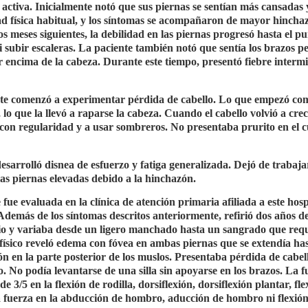
 activa. Inicialmente notó que sus piernas se sentían más cansadas 
dad física habitual, y los síntomas se acompañaron de mayor hincha
s meses siguientes, la debilidad en las piernas progresó hasta el p
subir escaleras. La paciente también notó que sentía los brazos pes
r encima de la cabeza. Durante este tiempo, presentó fiebre intermi
iente comenzó a experimentar pérdida de cabello. Lo que empezó c
 lo que la llevó a raparse la cabeza. Cuando el cabello volvió a crec
a con regularidad y a usar sombreros. No presentaba prurito en el 
desarrolló disnea de esfuerzo y fatiga generalizada. Dejó de trabaja
as piernas elevadas debido a la hinchazón.
 fue evaluada en la clínica de atención primaria afiliada a este hosp
 Además de los síntomas descritos anteriormente, refirió dos años d
rio y variaba desde un ligero manchado hasta un sangrado que req
físico reveló edema con fóvea en ambas piernas que se extendía has
ión en la parte posterior de los muslos. Presentaba pérdida de cabel
. No podía levantarse de una silla sin apoyarse en los brazos. La f
e 3/5 en la flexión de rodilla, dorsiflexión, dorsiflexión plantar, fl
la fuerza en la abducción de hombro, aducción de hombro ni flexió