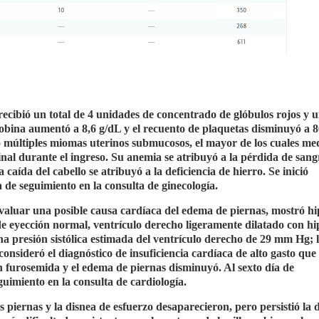
recibió un total de 4 unidades de concentrado de glóbulos rojos y 
lobina aumentó a 8,6 g/dL y el recuento de plaquetas disminuyó a 8
ó múltiples miomas uterinos submucosos, el mayor de los cuales me
nal durante el ingreso. Su anemia se atribuyó a la pérdida de sang
caída del cabello se atribuyó a la deficiencia de hierro. Se inició
 de seguimiento en la consulta de ginecología.
evaluar una posible causa cardíaca del edema de piernas, mostró hi
de eyección normal, ventrículo derecho ligeramente dilatado con hi
na presión sistólica estimada del ventrículo derecho de 29 mm Hg; l
nsideró el diagnóstico de insuficiencia cardíaca de alto gasto qu
n furosemida y el edema de piernas disminuyó. Al sexto día de
eguimiento en la consulta de cardiología.
las piernas y la disnea de esfuerzo desaparecieron, pero persistió la 