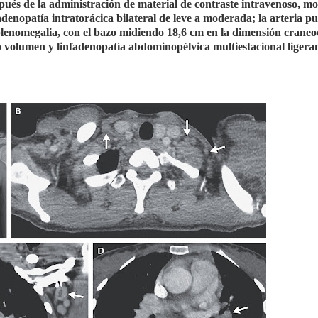
pués de la administración de material de contraste intravenoso, mo
fadenopatía intratorácica bilateral de leve a moderada; la arteria 
plenomegalia, con el bazo midiendo 18,6 cm en la dimensión crane
eño volumen y linfadenopatía abdominopélvica multiestacional liger