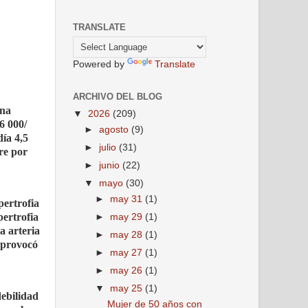
TRANSLATE
Powered by
Translate
ARCHIVO DEL BLOG
una
▼
2026
(209)
6 000/
►
agosto
(9)
día 4,5
►
julio
(31)
re por
►
junio
(22)
▼
mayo
(30)
►
may 31
(1)
pertrofia
pertrofia
►
may 29
(1)
a arteria
►
may 28
(1)
e provocó
►
may 27
(1)
►
may 26
(1)
▼
may 25
(1)
debilidad
Mujer de 50 años con