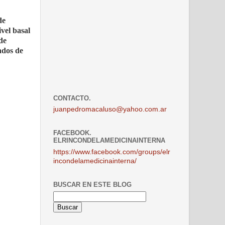
de
ivel basal
de
ados de
CONTACTO.
juanpedromacaluso@yahoo.com.ar
FACEBOOK.
ELRINCONDELAMEDICINAINTERNA
https://www.facebook.com/groups/elr
incondelamedicinainterna/
BUSCAR EN ESTE BLOG