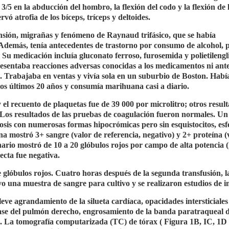
/5 en la abducción del hombro, la flexión del codo y la flexión de 
ó atrofia de los bíceps, tríceps y deltoides.
nsión, migrañas y fenómeno de Raynaud trifásico, que se había
. Además, tenía antecedentes de trastorno por consumo de alcohol, 
 Su medicación incluía gluconato ferroso, furosemida y polietilengl
resentaba reacciones adversas conocidas a los medicamentos ni ant
s. Trabajaba en ventas y vivía sola en un suburbio de Boston. Hab
los últimos 20 años y consumía marihuana casi a diario.
y el recuento de plaquetas fue de 39 000 por microlitro; otros resul
 Los resultados de las pruebas de coagulación fueron normales. Un 
osis con numerosas formas hipocrómicas pero sin esquistocitos, esf
rina mostró 3+ sangre (valor de referencia, negativo) y 2+ proteína (
nario mostró de 10 a 20 glóbulos rojos por campo de alta potencia 
ecta fue negativa.
glóbulos rojos. Cuatro horas después de la segunda transfusión, l
 una muestra de sangre para cultivo y se realizaron estudios de 
eve agrandamiento de la silueta cardíaca, opacidades intersticiales 
ase del pulmón derecho, engrosamiento de la banda paratraqueal 
. La tomografía computarizada (TC) de tórax ( Figura 1B, IC, 1D 