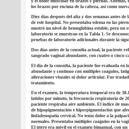
y el dolor muscular en brazos y piernas. Además, ten
los brazos por encima de la cabeza, así como nueva 
Diez días después del alta y dos semanas antes de l
de este hospital. No presentaba edema en las pie
mostró un nivel de hemoglobina estable, pero un e
laboratorio se muestran en la Tabla 1. Se desconoc
pruebas de laboratorio adicionales durante la sigui
Dos días antes de la consulta actual, la paciente re
sangrado vaginal abundante, con cuatro o cinco 
El día de la consulta, la paciente fue evaluada en l
abundante y continuo con múltiples coágulos, fati
alteraciones visuales ni dolor articular. Fue trasla
tratamiento.
En el examen, la temperatura temporal era de 38.1
latidos por minuto, la frecuencia respiratoria de 
paciente respiraba aire ambiente. El índice de mas
de hipopigmentación e hiperpigmentación que afect
linfadenopatía cervical. No tenía dolor a la palpa
normales. Presentaba múltiples coágulos en la vagi
El útero era móvil en el examen bimanual, con un