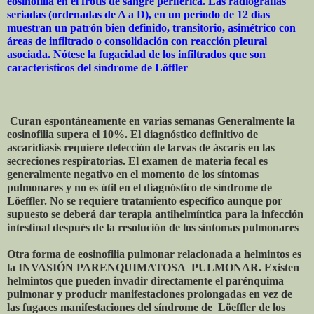
eosinofilia en el frotis de sangre periférica. Las radiografías
seriadas (ordenadas de A a D), en un período de 12 días
muestran un patrón bien definido, transitorio, asimétrico con
áreas de infiltrado o consolidación con reacción pleural
asociada. Nótese la fugacidad de los infiltrados que son
característicos del síndrome de Löffler
Curan espontáneamente en varias semanas Generalmente la
eosinofilia supera el 10%. El diagnóstico definitivo de
ascaridiasis requiere detección de larvas de áscaris en las
secreciones respiratorias. El examen de materia fecal es
generalmente negativo en el momento de los síntomas
pulmonares y no es útil en el diagnóstico de síndrome de
Löeffler. No se requiere tratamiento específico aunque por
supuesto se deberá dar terapia antihelmíntica para la infección
intestinal después de la resolución de los síntomas pulmonares
Otra forma de eosinofilia pulmonar relacionada a helmintos es
la INVASIÓN PARENQUIMATOSA PULMONAR. Existen
helmintos que pueden invadir directamente el parénquima
pulmonar y producir manifestaciones prolongadas en vez de
las fugaces manifestaciones del síndrome de Löeffler de los