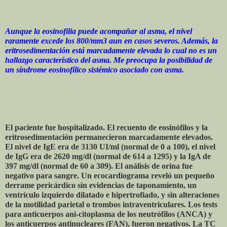
Aunque la eosinofilia puede acompañar al asma, el nivel
raramente excede los 800/mm3 aun en casos severos. Además, la
eritrosedimentación está marcadamente elevada lo cual no es un
hallazgo característico del asma. Me preocupa la posibilidad de
un síndrome eosinofílico sistémico asociado con asma.
El paciente fue hospitalizado. El recuento de eosinófilos y la
eritrosedimentación permanecieron marcadamente elevados.
El nivel de IgE era de 3130 UI/ml (normal de 0 a 100), el nivel
de IgG era de 2620 mg/dl (normal de 614 a 1295) y la IgA de
397 mg/dl (normal de 60 a 309). El análisis de orina fue
negativo para sangre. Un ecocardiograma reveló un pequeño
derrame pericárdico sin evidencias de taponamiento, un
ventrículo izquierdo dilatado e hipertrofiado, y sin alteraciones
de la motilidad parietal o trombos intraventriculares. Los tests
para anticuerpos ani-citoplasma de los neutrófilos (ANCA) y
los anticuerpos antinucleares (FAN), fueron negativos. La TC