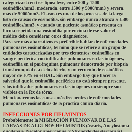
categorizarla en tres tipos: leve, entre 500 y 1500
eosinófilos/mm3, moderada, entre 1500 y 5000/mm3 y severa,
más de 5000/mm3. El asma es una de los procesos de la larga
lista de causas de eosinofilia, sin embargo nunca alcanza a 1500
eosinófilos/mm3, y cuando un paciente asmático presenta en
forma repetida una eosinofilia por encima de ese valor el
médico debe considerar otros diagnósticos.
Para ser más abarcativos es preferible hablar de enfermedades
pulmonares eosinofílicas, término que se refiere a un grupo de
entidades caracterizadas por tres elementos: eosinofilias en
sangre periférica con infiltrados pulmonares en las imágenes,
eosinofilia en el parénquima pulmonar demostrado por biopsia
transbronquial o a cielo abierto, y un recuento de eosinófilos
mayor de 10% en el BAL. Sin embargo hay que hacer la
salvedad que la eosinofilia periférica no está siempre presente,
y los infiltrados pulmonares en las imágenes no siempre son
visibles en la Rx de tórax.
Mencionaremos las causas más frecuentes de enfermedades
pulmonares eosinofílicas de la práctica clínica diaria.
INFECCIONES POR HELMINTOS
Probablemente la MIGRACIÓN PULMONAR DE LAS
LARVAS DE ALGUNOS HELMINTOS (áscaris, Ancylostoma
duodenale, Necator americanus, y Strongyloides stercoralis),