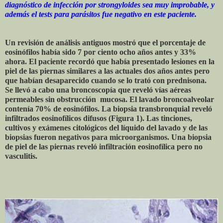
diagnóstico de infección por strongyloides sea muy improbable, y
además el tests para parásitos fue negativo en este paciente.
Un revisión de análisis antiguos mostró que el porcentaje de
eosinófilos había sido 7 por ciento ocho años antes y 33%
ahora. El paciente recordó que había presentado lesiones en la
piel de las piernas similares a las actuales dos años antes pero
que habían desaparecido cuando se lo trató con prednisona.
Se llevó a cabo una broncoscopía que reveló vías aéreas
permeables sin obstrucción mucosa. El lavado broncoalveolar
contenía 70% de eosinófilos. La biopsia transbronquial reveló
infiltrados eosinofílicos difusos (Figura 1). Las tinciones,
cultivos y exámenes citológicos del líquido del lavado y de las
biopsias fueron negativos para microorganismos. Una biopsia
de piel de las piernas reveló infiltración eosinofílica pero no
vasculitis.