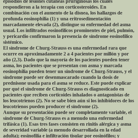
episodios de lesiones cutáneas pruriginosas los cuales
respondieron a la terapia con corticosteroides. En
combinación con el aumento de la disnea, los hallazgos de
profunda eosinophilia (1) y una eritrosedimentación
marcadamente elevada (2), distingue su enfermedad del asma
usual. Los infiltrados eosinofílicos prominentes de piel, pulmón,
y pericardio confirmaron la presencia de síndrome eosinofílico
sistémico.
El síndrome de Churg-Strauss es una enfermedad rara que
ocurre en aproximadamente 2 a 4 pacientes por millón y por
año (2,3). Dado que la mayoría de los pacientes pueden tener
asma, los pacientes que se presentan con asma y marcada
eosinophilia pueden tener un síndrome de Churg-Strauss, y el
síndrome puede ser desenmascarado cuando la dosis de
prednisone usada para el asma se reduce. Este puede explicar
por qué el síndrome de Churg-Strauss es diagnosticado en
pacientes que reciben corticoides inhalados o antagonistas de
los leucotrienos (2). No se sabe bien aún si los inhibidores de los
leucotrienos pueden producer el síndrome (2).
Aunque su presentación puede ser completamente variable, el
síndrome de Churg-Strauss es a menudo una enfermedad
trifásica (1). Esas tres fases consisten en rinitis alérgica y asma
de severidad variable (a menudo desarrollada en la edad
adulta); eosinofilia e infiltración tisular por eosinófilos; y