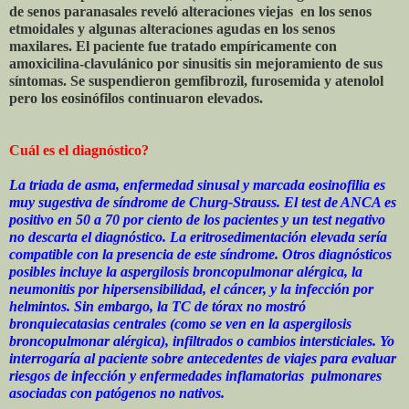
de senos paranasales reveló alteraciones viejas en los senos
etmoidales y algunas alteraciones agudas en los senos
maxilares. El paciente fue tratado empíricamente con
amoxicilina-clavulánico por sinusitis sin mejoramiento de sus
síntomas. Se suspendieron gemfibrozil, furosemida y atenolol
pero los eosinófilos continuaron elevados.
Cuál es el diagnóstico?
La triada de asma, enfermedad sinusal y marcada eosinofilia es
muy sugestiva de síndrome de Churg-Strauss. El test de ANCA es
positivo en 50 a 70 por ciento de los pacientes y un test negativo
no descarta el diagnóstico. La eritrosedimentación elevada sería
compatible con la presencia de este síndrome. Otros diagnósticos
posibles incluye la aspergilosis broncopulmonar alérgica, la
neumonitis por hipersensibilidad, el cáncer, y la infección por
helmintos. Sin embargo, la TC de tórax no mostró
bronquiecatasias centrales (como se ven en la aspergilosis
broncopulmonar alérgica), infiltrados o cambios intersticiales. Yo
interrogaría al paciente sobre antecedentes de viajes para evaluar
riesgos de infección y enfermedades inflamatorias pulmonares
asociadas con patógenos no nativos.