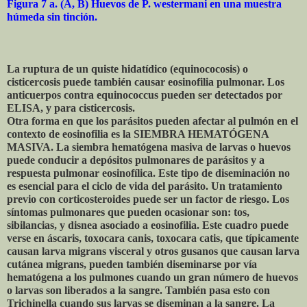
Figura 7 a. (A, B) Huevos de P. westermani en una muestra
húmeda sin tinción.
La ruptura de un quiste hidatídico (equinococosis) o
cisticercosis puede también causar eosinofilia pulmonar. Los
anticuerpos contra equinococcus pueden ser detectados por
ELISA, y para cisticercosis.
Otra forma en que los parásitos pueden afectar al pulmón en el
contexto de eosinofilia es la SIEMBRA HEMATÓGENA
MASIVA. La siembra hematógena masiva de larvas o huevos
puede conducir a depósitos pulmonares de parásitos y a
respuesta pulmonar eosinofílica. Este tipo de diseminación no
es esencial para el ciclo de vida del parásito. Un tratamiento
previo con corticosteroides puede ser un factor de riesgo. Los
síntomas pulmonares que pueden ocasionar son: tos,
sibilancias, y disnea asociado a eosinofilia. Este cuadro puede
verse en áscaris, toxocara canis, toxocara catis, que típicamente
causan larva migrans visceral y otros gusanos que causan larva
cutánea migrans, pueden también diseminarse por vía
hematógena a los pulmones cuando un gran número de huevos
o larvas son liberados a la sangre. También pasa esto con
Trichinella cuando sus larvas se diseminan a la sangre. La