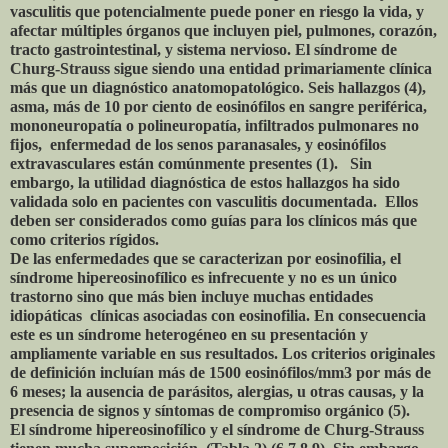
vasculitis que potencialmente puede poner en riesgo la vida, y
afectar múltiples órganos que incluyen piel, pulmones, corazón,
tracto gastrointestinal, y sistema nervioso. El síndrome de
Churg-Strauss sigue siendo una entidad primariamente clínica
más que un diagnóstico anatomopatológico. Seis hallazgos (4),
asma, más de 10 por ciento de eosinófilos en sangre periférica,
mononeuropatía o polineuropatía, infiltrados pulmonares no
fijos, enfermedad de los senos paranasales, y eosinófilos
extravasculares están comúnmente presentes (1). Sin
embargo, la utilidad diagnóstica de estos hallazgos ha sido
validada solo en pacientes con vasculitis documentada. Ellos
deben ser considerados como guías para los clínicos más que
como criterios rígidos.
De las enfermedades que se caracterizan por eosinofilia, el
síndrome hipereosinofílico es infrecuente y no es un único
trastorno sino que más bien incluye muchas entidades
idiopáticas clínicas asociadas con eosinofilia. En consecuencia
este es un síndrome heterogéneo en su presentación y
ampliamente variable en sus resultados. Los criterios originales
de definición incluían más de 1500 eosinófilos/mm3 por más de
6 meses; la ausencia de parásitos, alergias, u otras causas, y la
presencia de signos y síntomas de compromiso orgánico (5).
El síndrome hipereosinofílico y el síndrome de Churg-Strauss