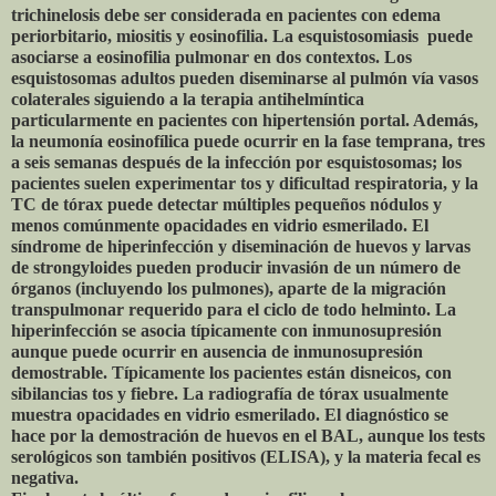
trichinelosis debe ser considerada en pacientes con edema
periorbitario, miositis y eosinofilia. La esquistosomiasis puede
asociarse a eosinofilia pulmonar en dos contextos. Los
esquistosomas adultos pueden diseminarse al pulmón vía vasos
colaterales siguiendo a la terapia antihelmíntica
particularmente en pacientes con hipertensión portal. Además,
la neumonía eosinofílica puede ocurrir en la fase temprana, tres
a seis semanas después de la infección por esquistosomas; los
pacientes suelen experimentar tos y dificultad respiratoria, y la
TC de tórax puede detectar múltiples pequeños nódulos y
menos comúnmente opacidades en vidrio esmerilado. El
síndrome de hiperinfección y diseminación de huevos y larvas
de strongyloides pueden producir invasión de un número de
órganos (incluyendo los pulmones), aparte de la migración
transpulmonar requerido para el ciclo de todo helminto. La
hiperinfección se asocia típicamente con inmunosupresión
aunque puede ocurrir en ausencia de inmunosupresión
demostrable. Típicamente los pacientes están disneicos, con
sibilancias tos y fiebre. La radiografía de tórax usualmente
muestra opacidades en vidrio esmerilado. El diagnóstico se
hace por la demostración de huevos en el BAL, aunque los tests
serológicos son también positivos (ELISA), y la materia fecal es
negativa.