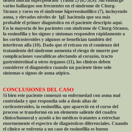
tienen mucha superposición (Tabla 2) (6,7,8,9). Sin embargo
varios hallazgos son frecuentes en el síndrome de Churg-
Strauss y raros en el síndrome hipereosinofílico (7), incluyendo
asma, y elevados niveles de IgE hacienda que sea más
probable el primer diagnóstico en el paciente descripto aquí.
En la mayoría de los pacientes con síndrome de Churg-Strauss,
la eosinofilia y los signos y síntomas responden rápidamente a
los corticosteroides y algunos se benefician también del
interferon alfa (10). Dado que el retraso en el comienzo del
tratamiento del síndrome aumenta el riesgo de muerte por
complicaciones vasculíticas afectando al corazón, tracto
gastrointestinal u otros órganos (11), los clínicos deben
considerer el diagnóstico cuando un paciente tiene solo
síntomas o signos de asma atípico.
CONCLUSIONES DEL CASO
Si bien este paciente comenzó su enfermedad con asma mal
controlada y que respondía solo a dosis altas de
corticosteroides, la eosinofilia, que apareció en el curso del
proceso se transformó en un elemento saliente del cuadro
clínico/humoral y ayudó a los médicos tratantes a estrechar
enormemente el espectro de diagnósticos diferenciales. Cuando
el clínico se enfrenta a un caso de eosinofilia es bueno