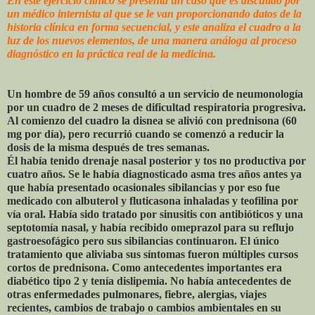
En este ejercicio clínico se presenta un caso que es discutido por
un médico internista al que se le van proporcionando datos de la
historia clínica en forma secuencial, y este analiza el cuadro a la
luz de los nuevos elementos, de una manera análoga al proceso
diagnóstico en la práctica real de la medicina.
Un hombre de 59 años consultó a un servicio de neumonología
por un cuadro de 2 meses de dificultad respiratoria progresiva.
Al comienzo del cuadro la disnea se alivió con prednisona (60
mg por día), pero recurrió cuando se comenzó a reducir la
dosis de la misma después de tres semanas.
Él había tenido drenaje nasal posterior y tos no productiva por
cuatro años. Se le había diagnosticado asma tres años antes ya
que había presentado ocasionales sibilancias y por eso fue
medicado con albuterol y fluticasona inhaladas y teofilina por
vía oral. Había sido tratado por sinusitis con antibióticos y una
septotomía nasal, y había recibido omeprazol para su reflujo
gastroesofágico pero sus sibilancias continuaron. El único
tratamiento que aliviaba sus síntomas fueron múltiples cursos
cortos de prednisona. Como antecedentes importantes era
diabético tipo 2 y tenía dislipemia. No había antecedentes de
otras enfermedades pulmonares, fiebre, alergias, viajes
recientes, cambios de trabajo o cambios ambientales en su