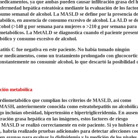
medicamentos, ya que ambas pueden causar infiltración grasa del 
enfermedad hepática esteatósica mediante la evaluación de los facto
onsumo semanal de alcohol. La MASLD se define por la presencia d
tabólico, en ausencia de consumo excesivo de alcohol. La ALD se d
alcohol (>140 g por semana para mujeres o >210 g por semana para
iometabólicos. La MetALD se diagnostica cuando el paciente presen
abólico y consumo excesivo de alcohol.
atitis C fue negativa en este paciente. No había tomado ningún
 medicamentos, como un tratamiento prolongado con glucocortic
nstantemente no consumir alcohol, lo que descartó la posibilidad
nción metabólica
cardiometabólico que cumplían los criterios de MASLD, así como
 (MASH, anteriormente conocida como esteatohepatitis no alcohólica
 incluían obesidad, hipertensión e hipertrigliceridemia. En ausen
tración grasa hepática en las imágenes, estos factores de riesgo
 MASLD se realizó correctamente en este paciente. Si yo hubiera 
, habría realizado pruebas adicionales para detectar afecciones coe
n ayunas para evaluar la dislipidemia y la medición de los niveles