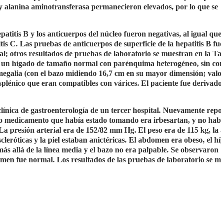
y alanina aminotransferasa permanecieron elevados, por lo que se
patitis B y los anticuerpos del núcleo fueron negativas, al igual que
tis C. Las pruebas de anticuerpos de superficie de la hepatitis B f
al; otros resultados de pruebas de laboratorio se muestran en la Ta
, un hígado de tamaño normal con parénquima heterogéneo, sin co
omegalia (con el bazo midiendo 16,7 cm en su mayor dimensión; val
esplénico que eran compatibles con várices. El paciente fue derivad
 clínica de gastroenterología de un tercer hospital. Nuevamente rep
co medicamento que había estado tomando era irbesartan, y no hab
La presión arterial era de 152/82 mm Hg. El peso era de 115 kg, la 
cleróticas y la piel estaban anictéricas. El abdomen era obeso, el h
ás allá de la línea media y el bazo no era palpable. Se observaron
xamen fue normal. Los resultados de las pruebas de laboratorio se 