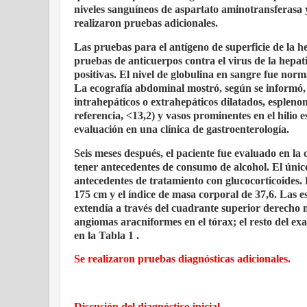
niveles sanguíneos de aspartato aminotransferasa 
realizaron pruebas adicionales.
Las pruebas para el antígeno de superficie de la he
pruebas de anticuerpos contra el virus de la hepati
positivas. El nivel de globulina en sangre fue norm
La ecografía abdominal mostró, según se informó
intrahepáticos o extrahepáticos dilatados, esplen
referencia, <13,2) y vasos prominentes en el hilio 
evaluación en una clínica de gastroenterología.
Seis meses después, el paciente fue evaluado en la
tener antecedentes de consumo de alcohol. El úni
antecedentes de tratamiento con glucocorticoides. 
175 cm y el índice de masa corporal de 37,6. Las es
extendía a través del cuadrante superior derecho m
angiomas aracniformes en el tórax; el resto del e
en la Tabla 1 .
Se realizaron pruebas diagnósticas adicionales.
Discusión del diagnóstico inicial