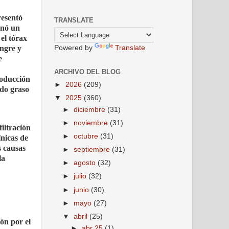
resentó
TRANSLATE
gnó un
el tórax
angre y
Powered by
Translate
e
ARCHIVO DEL BLOG
roducción
►
2026
(209)
ado graso
▼
2025
(360)
►
diciembre
(31)
►
noviembre
(31)
iltración
►
octubre
(31)
ínicas de
s causas
►
septiembre
(31)
la
►
agosto
(32)
►
julio
(32)
►
junio
(30)
►
mayo
(27)
▼
abril
(25)
ón por el
►
abr 25
(1)