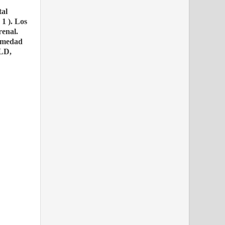
tal
1 ). Los
renal.
ermedad
SLD,