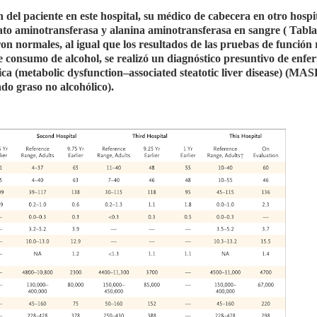
del paciente en este hospital, su médico de cabecera en otro hospi
ato aminotransferasa y alanina aminotransferasa en sangre ( Tabla 
eron normales, al igual que los resultados de las pruebas de función 
e consumo de alcohol, se realizó un diagnóstico presuntivo de enf
ica (metabolic dysfunction–associated steatotic liver disease) (MA
o graso no alcohólico).