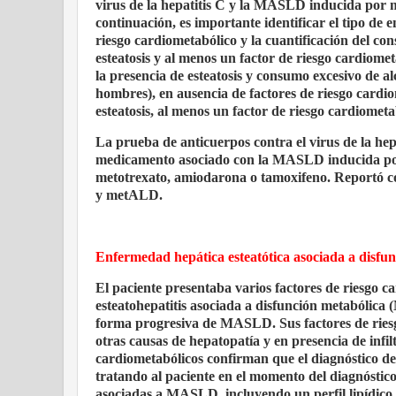
virus de la hepatitis C y la MASLD inducida por 
continuación, es importante identificar el tipo de 
riesgo cardiometabólico y la cuantificación del c
esteatosis y al menos un factor de riesgo cardiome
la presencia de esteatosis y consumo excesivo de 
hombres), en ausencia de factores de riesgo card
esteatosis, al menos un factor de riesgo cardiomet
La prueba de anticuerpos contra el virus de la hep
medicamento asociado con la MASLD inducida por
metotrexato, amiodarona o tamoxifeno. Reportó co
y metALD.
Enfermedad hepática esteatótica asociada a disfu
El paciente presentaba varios factores de riesgo 
esteatohepatitis asociada a disfunción metabólica
forma progresiva de MASLD. Sus factores de riesgo
otras causas de hepatopatía y en presencia de infil
cardiometabólicos confirman que el diagnóstico de
tratando al paciente en el momento del diagnóstico
asociadas a MASLD, incluyendo un perfil lipídico e