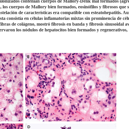
 balonizados contenían cuerpos de Mallory-Denk mal formados (agr
, los cuerpos de Mallory bien formados, eosinófilos y fibrosos que 
stelación de características era compatible con esteatohepatitis. A
a consistía en células inflamatorias mixtas sin prominencia de cél
 fibras de colágeno, mostró fibrosis en banda y fibrosis sinusoidal 
bservaron los nódulos de hepatocitos bien formados y regenerativos,