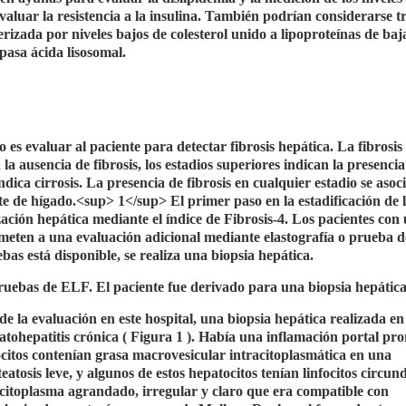
valuar la resistencia a la insulina. También podrían considerarse t
rizada por niveles bajos de colesterol unido a lipoproteínas de baj
ipasa ácida lisosomal.
es evaluar al paciente para detectar fibrosis hepática. La fibrosis 
a la ausencia de fibrosis, los estadios superiores indican la presencia
ndica cirrosis. La presencia de fibrosis en cualquier estadio se asoc
te de hígado.<sup> 1</sup> El primer paso en la estadificación de 
ización hepática mediante el índice de Fibrosis-4. Los pacientes con
ometen a una evaluación adicional mediante elastografía o prueba de
as está disponible, se realiza una biopsia hepática.
 pruebas de ELF. El paciente fue derivado para una biopsia hepática
e la evaluación en este hospital, una biopsia hepática realizada en 
eatohepatitis crónica ( Figura 1 ). Había una inflamación portal pr
tocitos contenían grasa macrovesicular intracitoplasmática en una
teatosis leve, y algunos de estos hepatocitos tenían linfocitos circun
ían citoplasma agrandado, irregular y claro que era compatible con