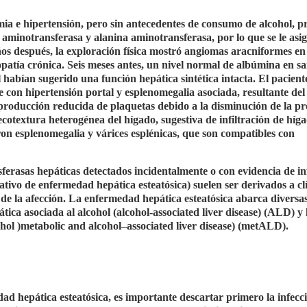
mia e hipertensión, pero sin antecedentes de consumo de alcohol, p
 aminotransferasa y alanina aminotransferasa, por lo que se le asi
s después, la exploración física mostró angiomas aracniformes en 
patía crónica. Seis meses antes, un nivel normal de albúmina en s
habían sugerido una función hepática sintética intacta. El pacient
con hipertensión portal y esplenomegalia asociada, resultante del
 producción reducida de plaquetas debido a la disminución de la p
textura heterogénea del hígado, sugestiva de infiltración de híg
n esplenomegalia y várices esplénicas, que son compatibles con
erasas hepáticas detectados incidentalmente o con evidencia de inf
ativo de enfermedad hepática esteatósica) suelen ser derivados a cl
 de la afección. La enfermedad hepática esteatósica abarca diversa
ca asociada al alcohol (alcohol-associated liver disease) (ALD) y 
hol )metabolic and alcohol–associated liver disease) (metALD).
d hepática esteatósica, es importante descartar primero la infecci