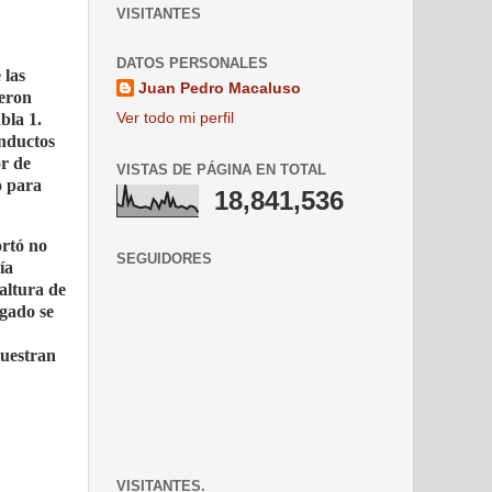
VISITANTES
DATOS PERSONALES
 las
Juan Pedro Macaluso
ueron
Ver todo mi perfil
bla 1.
nductos
or de
VISTAS DE PÁGINA EN TOTAL
o para
18,841,536
ortó no
SEGUIDORES
ía
altura de
ígado se
muestran
VISITANTES.