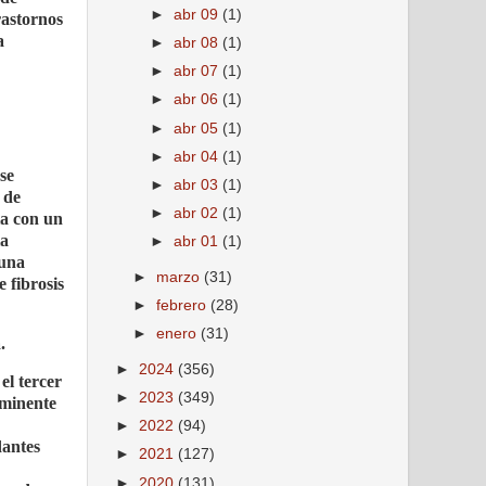
►
abr 09
(1)
rastornos
a
►
abr 08
(1)
►
abr 07
(1)
►
abr 06
(1)
►
abr 05
(1)
►
abr 04
(1)
se
►
abr 03
(1)
 de
►
abr 02
(1)
ia con un
la
►
abr 01
(1)
 una
►
marzo
(31)
 fibrosis
►
febrero
(28)
►
enero
(31)
.
►
2024
(356)
el tercer
►
2023
(349)
ominente
►
2022
(94)
dantes
►
2021
(127)
►
2020
(131)