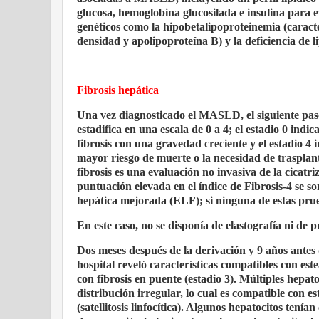
glucosa, hemoglobina glucosilada e insulina para e
genéticos como la hipobetalipoproteinemia (caracte
densidad y apolipoproteína B) y la deficiencia de l
Fibrosis hepática
Una vez diagnosticado el MASLD, el siguiente paso 
estadifica en una escala de 0 a 4; el estadio 0 indic
fibrosis con una gravedad creciente y el estadio 4 i
mayor riesgo de muerte o la necesidad de trasplan
fibrosis es una evaluación no invasiva de la cicatr
puntuación elevada en el índice de Fibrosis-4 se s
hepática mejorada (ELF); si ninguna de estas prueb
En este caso, no se disponía de elastografía ni de
Dos meses después de la derivación y 9 años antes d
hospital reveló características compatibles con est
con fibrosis en puente (estadio 3). Múltiples hepa
distribución irregular, lo cual es compatible con es
(satellitosis linfocítica). Algunos hepatocitos ten