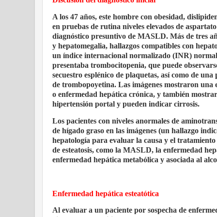
A los 47 años, este hombre con obesidad, dislipide
en pruebas de rutina niveles elevados de aspartato
diagnóstico presuntivo de MASLD. Más de tres año
y hepatomegalia, hallazgos compatibles con hepato
un índice internacional normalizado (INR) normal 
presentaba trombocitopenia, que puede observarse 
secuestro esplénico de plaquetas, así como de una
de trombopoyetina. Las imágenes mostraron una eco
o enfermedad hepática crónica, y también mostraro
hipertensión portal y pueden indicar cirrosis.
Los pacientes con niveles anormales de aminotransf
de hígado graso en las imágenes (un hallazgo indic
hepatología para evaluar la causa y el tratamiento
de esteatosis, como la MASLD, la enfermedad hepáti
enfermedad hepática metabólica y asociada al alco
Enfermedad hepática esteatótica
Al evaluar a un paciente por sospecha de enfermeda