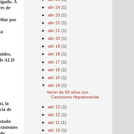
hígado. A
►
abr 24
(1)
res de
e
►
abr 23
(1)
efine por
►
abr 22
(1)
►
abr 21
(1)
ta
►
abr 20
(1)
►
abr 19
(1)
oides,
►
abr 18
(1)
 de ALD
►
abr 17
(1)
►
abr 16
(1)
►
abr 15
(1)
▼
abr 14
(1)
Varón de 59 años con
Carcinoma Hepatocelular
), la
►
abr 13
(1)
cia de
►
abr 12
(1)
estado
►
abr 11
(1)
xistentes
►
abr 10
(1)
 de