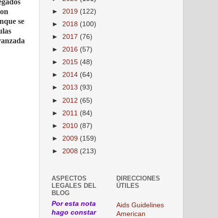
egados
son
►
2019
(122)
unque se
►
2018
(100)
ulas
►
2017
(76)
avanzada
►
2016
(57)
►
2015
(48)
►
2014
(64)
►
2013
(93)
►
2012
(65)
►
2011
(84)
►
2010
(87)
►
2009
(159)
►
2008
(213)
ASPECTOS
DIRECCIONES
LEGALES DEL
ÚTILES
BLOG
Por esta nota
Aids Guidelines
hago constar
American