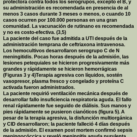
protectora contra todos los serogrupos, excepto el B, y
su administración es recomendada en presencia de al
menos 3 casos durante 3 meses o menos, o cuando 10
casos ocurren por 100.000 personas en una gran
comunidad. La vacunación de rutinano es recomendada
y no es costo-efectiva. (3,5)
La paciente del caso fue admitida a UTI después de la
administración temprana de ceftriaxona intravenosa.
Los hemocultivos desarrollaron serogrupo C de N
meningitidis. Pocas horas después de la admisión, las
lesiones petequiales se hicieron progresivamente más
grandes y rápidamente se hicieron hemorrágicas
(Figuras 3 y 4)Terapia agresiva con líquidos, sostén
vasopresor, plasma fresco y congelado y proteína C
activada fueron administrados.
La paciente requirió ventilación mecánica después de
desarrollar fallo insuficiencia respiratoria aguda. El fallo
renal rápidamente fue seguido de diálisis. Sus manos y
pies rápidamente se pusieron cianóticos (figura 5). A
pesar de la terapia agresiva, la disfunción multiorgánica
y CID desarrollaron; la paciente falleció 4 días después
de la admisión. El examen post mortem confirmó sepsis
meningocóccica y reveló meningitis aguda purulenta,