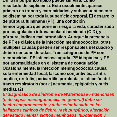
Un rash purpúrico típico puede ser visto como
resultado de septicemia. Esto usualmente aparece
primero en tronco y extremidades y subsecuentemente
se disemina por toda la superficie corporal. El desarrollo
de púrpura fulminans (PF), una condición
hemorragípara que pone en riesgo la vida, caracterizada
por coagulación intravascular diseminada (CID), y
púrpura, indican mal pronóstico. Aunque la presencia
de PF es clásica de la infección meningocóccica, otras
múltiples causas pueden ser responsables del cuadro y
deben ser consideradas. Tres categorías de PF son
reconocidas: PF infecciosa aguda, PF idiopática, y PF
por anormalidades en el sistema de coagulación.
Ocasionalmente, la infección meningocóccica causa
solo enfermedad focal, tal como conjuntivitis, artritis
séptica, uretritis, pericarditis purulenta, o infección del
tracto respiratorio (por ej neumonía, epiglotitis y otitis
media). (2)
El diagnóstico de síndrome de Waterhouse-Friderichsen
(o de sepsis meningocóccica en general) debe ser
hecho tempranemente y debe estar basado en los
hallazgos clínicos de fiebre, rash purpúrico, alteración
del estado mental, signos meníngeos, hipotensión y