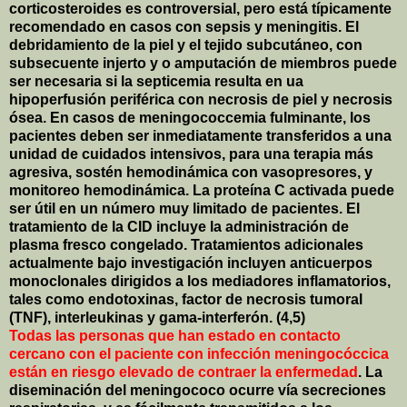
corticosteroides es controversial, pero está típicamente
recomendado en casos con sepsis y meningitis. El
debridamiento de la piel y el tejido subcutáneo, con
subsecuente injerto y o amputación de miembros puede
ser necesaria si la septicemia resulta en ua
hipoperfusión periférica con necrosis de piel y necrosis
ósea. En casos de meningococcemia fulminante, los
pacientes deben ser inmediatamente transferidos a una
unidad de cuidados intensivos, para una terapia más
agresiva, sostén hemodinámica con vasopresores, y
monitoreo hemodinámica. La proteína C activada puede
ser útil en un número muy limitado de pacientes. El
tratamiento de la CID incluye la administración de
plasma fresco congelado. Tratamientos adicionales
actualmente bajo investigación incluyen anticuerpos
monoclonales dirigidos a los mediadores inflamatorios,
tales como endotoxinas, factor de necrosis tumoral
(TNF), interleukinas y gama-interferón. (4,5)
Todas las personas que han estado en contacto
cercano con el paciente con infección meningocóccica
están en riesgo elevado de contraer la enfermedad
. La
diseminación del meningococo ocurre vía secreciones