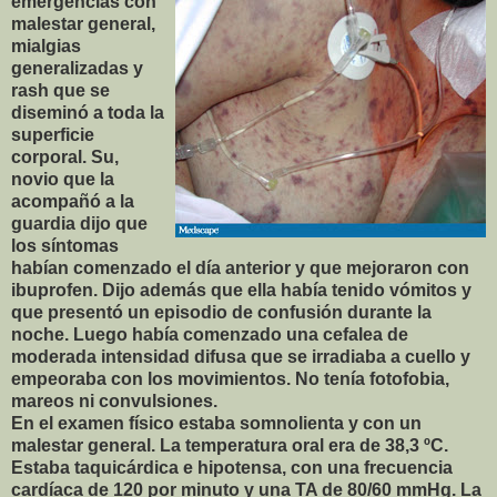
emergen
cias con
malestar general,
mialgias
generalizadas y
rash que se
diseminó a toda la
superficie
corporal. Su,
novio que la
acompañó a la
guardia dijo que
los síntomas
habían comenzado el día anterior y que mejoraron con
ibuprofen. Dijo además que ella había tenido vómitos y
que presentó un episodio de confusión durante la
noche. Luego había comenzado una cefalea de
moderada intensidad difusa que se irradiaba a cuello y
empeoraba con los movimientos. No tenía fotofobia,
mareos ni convulsiones.
En el examen físico estaba somnolienta y con un
malestar general. La temperatura oral era de 38,3 ºC.
Estaba taquicárdica e hipotensa, con una frecuencia
cardíaca de 120 por minuto y una TA de 80/60 mmHg. La