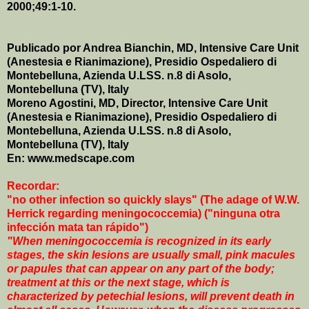
2000;49:1-10.
Publicado por Andrea Bianchin, MD, Intensive Care Unit
(Anestesia e Rianimazione), Presidio Ospedaliero di
Montebelluna, Azienda U.LSS. n.8 di Asolo,
Montebelluna (TV), Italy
Moreno Agostini, MD, Director, Intensive Care Unit
(Anestesia e Rianimazione), Presidio Ospedaliero di
Montebelluna, Azienda U.LSS. n.8 di Asolo,
Montebelluna (TV), Italy
En:
www.medscape.com
Recordar:
"no other infection so quickly slays" (The adage of W.W.
Herrick regarding meningococcemia)
("ninguna otra
infección mata tan rápido")
"When meningococcemia is recognized in its early
stages, the skin lesions are usually small, pink macules
or papules that can appear on any part of the body;
treatment at this or the next stage, which is
characterized by petechial lesions, will prevent death in