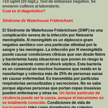
>10 ug/ml (10 mg/L). Test de embarazo negativo. Se
enviaron cultivos al laboratorio.
Cual es el diagnóstico?
Síndrome de Waterhouse Friderichsen
El Síndrome de Waterhouse Friderichsen (SWF) es una
complicación severa de la infección
por Neisseria
meningitidis.
N meningitids
es un diplococo gram
negativo aeróbico con una particular afinidad por la
sangre y las meninges. La infección por
N meningitidis
puede causar condiciones clínicas que van desde fiebre
y bacteriemia hasta situaciones que ponen en riesgo la
vida del paciente como el shock séptico. Esta bacteria
es un comensal en muchos humanos que reside en la
nasofaringe y coloniza más de 25% de personas sanas
sin causar enfermedad. Es transmitida por partículas
respiratorias aerosolizadas y secreciones. No se sabe
porque algunas personas que portan cepas invasivas
pueden enfermarse y otras no.
Un factor particular de
virulencia puede ser la causa, aunque el mecanismo no
es totalmente conocido
. Condiciones de vida de
hacinamiento
tales como dormitorios de colegios