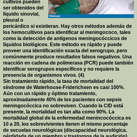
cultivos pueden
ser obtenidos del
líquido sinovial,
pleural o
pericárdico si existieran. Hay otros métodos además de
los hemocultivos para identificar al meningococo, tales
como la detección de antígenos meningocóccicos de
líquidos biológicos. Este método es rápido y puede
proveer una identificación exacta del serogrupo, pero
comúnmente produce resultados falsos negativos. Una
reacción en cadena de polimerasa (PCR) puede también
identificar serogrupos específicos y no requiere la
presencia de organismos vivos. (4)
Sin tratamiento rápido, la tasa de mortalidad del
síndrome de Waterhouse-Friderichsen es casi 100%.
Aún con un rápido y óptimo tratamiento,
aproximadamente 40% de los pacientes con sepsis
meningocóccica no sobreviven. Cuando la CID está
presente, la mortalidad es tan alta como 90%. La
mortalidad global de la enfermedad menincocóccica es
10 a 20, los sobrevivientes tienen el mismo porcentaje
de secuelas neurológicas (discapacidad neurológica,
pérdidads de un miembro y trastornos de la audición).