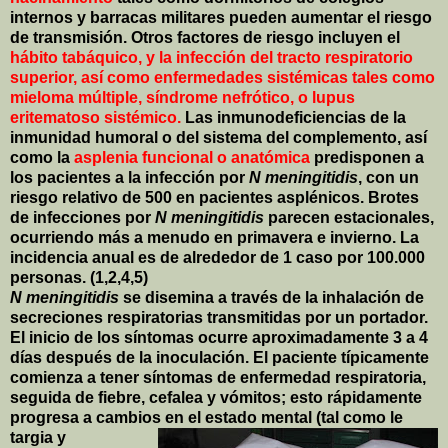
internos y barracas militares pueden aumentar el riesgo
de transmisión. Otros factores de riesgo incluyen el
hábito tabáquico, y la infección del tracto respiratorio
superior, así como enfermedades sistémicas tales como
mieloma múltiple, síndrome nefrótico, o lupus
eritematoso sistémico.
Las inmunodeficiencias de la
inmunidad humoral o del sistema del complemento, así
como la
asplenia funcional o anatómica
predisponen a
los pacientes a la infección por
N meningitidis
, con un
riesgo relativo de 500 en pacientes asplénicos. Brotes
de infecciones por
N meningitidis
parecen estacionales,
ocurriendo más a menudo en primavera e invierno. La
incidencia anual es de alrededor de 1 caso por 100.000
personas. (1,2,4,5)
N meningitidis
se disemina a través de la inhalación de
secreciones respiratorias transmitidas por un portador.
El inicio de los síntomas ocurre aproximadamente 3 a 4
días después de la inoculación. El paciente típicamente
comienza a tener síntomas de enfermedad respiratoria,
seguida de fiebre, cefalea y vómitos; esto rápidamente
progresa a cambios en el estado mental (tal como le
targia y