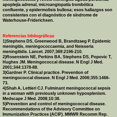
apoplejía adrenal, microangiopatía trombótica
confluente, y epidermolisis bullosa; esos hallazgos son
consistentes con el diagnóstico de síndrome de
Waterhouse-Friderichsen.
Referencias bibliográficas
1)Stephens DS, Greenwood B, Brandtzaeg P. Epidemic
meningitis, meningococcaemia, and Neisseria
meningitidis. Lancet. 2007;369:2196-210.
2)Rosenstein NE, Perkins BA, Stephens DS, Popovic T,
Hughes JM. Meningococcal disease. N Engl J Med.
2001;344:1378-88.
3)Gardner P. Clinical practice. Prevention of
meningococcal disease. N Engl J Med. 2006;355:1466-
73.
4)Shah A, Lettieri CJ. Fulminant meningococcal sepsis
in a woman with previously unknown hyposplenism.
Medscape J Med. 2008;10:36.
5)Prevention and control of meningococcal disease.
Recommendations of the Advisory Committee on
Immunization Practices (ACIP). MMWR Recomm Rep.