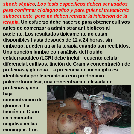
shock séptico
.
Los tests específicos deben ser usados
para confirmar el diagnóstico y para guiar el tratamiento
subsecuente, pero no deben retrasar la iniciación de la
terapia
.
Un esfuerzo debe hacerse para obtener cultivos
antes de comenzar a administrar antibióticos al
paciente. Los resultados típicamente no están
disponibles hasta después de 12 a 24 horas; sin
embargo, pueden guiar la terapia cuando son recibidos.
Una punción lumbar con análisis del líquido
cefalorraquídeo (LCR) debe incluir recuento celular
diferencial, cultivos, tinción de Gram y concentración de
proteínas y glucosa. La presencia de meningitis es
identificada por leucocitosis con predominio
polimorfonuclear, una concentra
ción elevada de
proteínas y una
baja
concentración de
glucosa. La
tinción de Gram
es a menudo
negativa en las
meningitis. Los