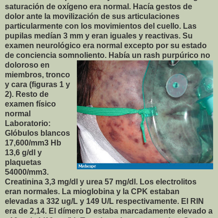
saturación de oxígeno era normal. Hacía gestos de
dolor ante la movilización de sus articulaciones
particularmente con los movimientos del cuello. Las
pupilas medían 3 mm y eran iguales y reactivas. Su
examen neurológico era normal excepto por su estado
de conciencia somnoliento. Había un rash purp
úrico no
doloroso en
miembros, tronco
y cara (figuras 1 y
2). Resto de
examen físico
normal
Laboratorio:
Glóbulos blancos
17,600/mm3 Hb
13,6 g/dl y
plaquetas
54000/mm3.
Creatinina 3,3 mg/dl y urea 57 mg/dl. Los electrolitos
eran normales. La mioglobina y la CPK estaban
elevadas a 332 ug/L y 149 U/L respectivamente. El RIN
era de 2,14. El dímero D estaba marcadamente elevado a