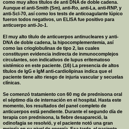
como muy altos títulos de anti DNA de doble cadena.
Aunque el anti-Smith (Sm), anti-Ro, anti-La, anti-RNP, y
anti-Scl-70, así como los tests de anticoagulante lúpico
fueron todos negativos, un ELISA fue positivo para
anticuerpo anti-Jo-1.
El muy alto título de anticuerpos antinucleares y anti-
DNA de doble cadena, la hipocomplementemia, así
como las crioglobulinas de tipo 2, las cuales
constituyen evidencia indirecta de inmunocomplejos
circulantes, son indicativos de lupus eritematoso
sistémico en este paciente. (16) La presencia de altos
títulos de IgG e IgM anti-cardiolipinas indica que el
paciente tiene alto riesgo de injuria vascular y secuelas
clínicas.
Se comenzó tratamiento con 60 mg de prednisona oral
el séptimo día de internación en el hospital. Hasta este
momento, los resultados del panel completo de
anticuerpos está pendiente. Durante el segundo día de
terapia con prednisona, la fiebre desapareció, la
odinofagia se resolvió, y el paciente notó una gran
mejoría en su nivel de energía. Esa tarde, el paciente