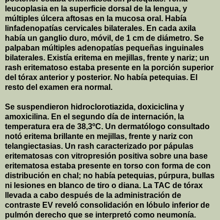
leucoplasia en la superficie dorsal de la lengua, y
múltiples úlcera aftosas en la mucosa oral. Había
linfadenopatías cervicales bilaterales. En cada axila
había un ganglio duro, móvil, de
1 cm
de diámetro. Se
palpaban múltiples adenopatías pequeñas inguinales
bilaterales. Existía eritema en mejillas, frente y nariz; un
rash eritematoso estaba presente en la porción superior
del tórax anterior y posterior. No había petequias. El
resto del examen era normal.
Se suspendieron hidroclorotiazida, doxiciclina y
amoxicilina. En el segundo día de internación, la
temperatura era de 38,3ºC. Un dermatólogo consultado
notó eritema brillante en mejillas, frente y nariz con
telangiectasias. Un rash caracterizado por pápulas
eritematosas con vitropresión positiva sobre una base
eritematosa estaba presente en torso con forma de con
distribución en chal; no había petequias, púrpura, bullas
ni lesiones en blanco de tiro o diana. La TAC de tórax
llevada a cabo después de la administración de
contraste EV reveló consolidación en lóbulo inferior de
pulmón derecho que se interpretó como neumonía.