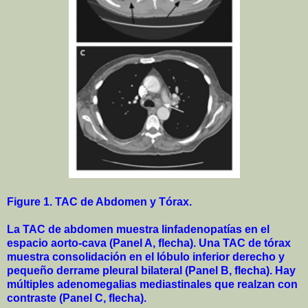
Figure 1.
TAC de Abdomen y Tórax.
La TAC de abdomen muestra linfadenopatías en el
espacio aorto-cava (Panel A, flecha). Una TAC de tórax
muestra consolidación en el lóbulo inferior derecho y
pequeño derrame pleural bilateral (Panel B, flecha). Hay
múltiples adenomegalias mediastinales que realzan con
contraste (Panel C, flecha).