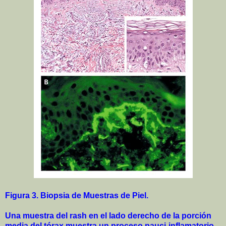
Figura 3. Biopsia de Muestras de Piel.
Una muestra del rash en el lado derecho de la porción
media del tórax muestra un proceso pauci-inflamatorio