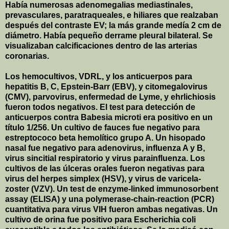
Había numerosas adenomegalias mediastinales,
prevasculares, paratraqueales, e hiliares que realzaban
después del contraste EV; la más grande medía
2 cm
de
diámetro. Había pequeño derrame pleural bilateral. Se
visualizaban calcificaciones dentro de las arterias
coronarias.
Los hemocultivos, VDRL, y los anticuerpos para
hepatitis B, C, Epstein-Barr (EBV), y citomegalovirus
(CMV), parvovirus, enfermedad de Lyme, y ehrlichiosis
fueron todos negativos. El test para detección de
anticuerpos contra Babesia microti era positivo en un
título 1/256. Un cultivo de fauces fue negativo para
estreptococo beta hemolítico grupo A. Un hisopado
nasal fue negativo para adenovirus, influenza A y B,
virus sincitial respiratorio y virus parainfluenza. Los
cultivos de las úlceras orales fueron negativas para
virus del herpes simplex (HSV), y virus de varicela-
zoster (VZV). Un test de enzyme-linked immunosorbent
assay (ELISA) y una polymerase-chain-reaction (PCR)
cuantitativa para virus VIH fueron ambas negativas. Un
cultivo de orina fue positivo para Escherichia coli