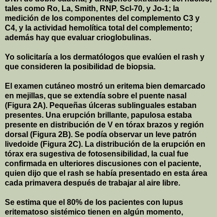
tales como Ro, La, Smith, RNP, Scl-70, y Jo-1; la
medición de los componentes del complemento C3 y
C4, y la actividad hemolítica total del complemento;
además hay que evaluar crioglobulinas.
Yo solicitaría a los dermatólogos que evalúen el rash y
que consideren la posibilidad de biopsia.
El examen cutáneo mostró un eritema bien demarcado
en mejillas, que se extendía sobre el puente nasal
(Figura 2A). Pequeñas úlceras sublinguales estaban
presentes. Una erupción brillante, papulosa estaba
presente en distribución de V en tórax brazos y región
dorsal (Figura 2B). Se podía observar un leve patrón
livedoide (Figura
2C
). La distribución de la erupción en
tórax era sugestiva de fotosensibilidad, la cual fue
confirmada en ulteriores discusiones con el paciente,
quien dijo que el rash se había presentado en esta área
cada primavera después de trabajar al aire libre.
Se estima que el 80% de los pacientes con lupus
eritematoso sistémico tienen en algún momento,