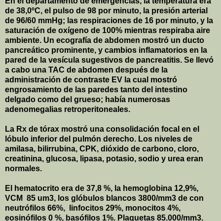
En el departamento de emergencias, la temperatura era
de 38,0ºC, el pulso de 98 por minuto, la presión arterial
de 96/60 mmHg; las respiraciones de 16 por minuto, y la
saturación de oxígeno de 100% mientras respiraba aire
ambiente. Un ecografía de abdomen mostró un ducto
pancreático prominente, y cambios inflamatorios en la
pared de la vesícula sugestivos de pancreatitis. Se llevó
a cabo una TAC de abdomen después de la
administración de contraste EV la cual mostró
engrosamiento de las paredes tanto del intestino
delgado como del grueso; había numerosas
adenomegalias retroperitoneales.
La Rx de tórax mostró una consolidación focal en el
lóbulo inferior del pulmón derecho. Los niveles de
amilasa, bilirrubina, CPK, dióxido de carbono, cloro,
creatinina, glucosa, lipasa, potasio, sodio y urea eran
normales.
El hematocrito era de 37,8 %, la hemoglobina 12,9%,
VCM
85 um3, los glóbulos blancos 3800/mm3 de con
neutrófilos 66%,
linfocitos 29%, monocitos 4%,
eosinófilos 0 %, basófilos 1%.
Plaquetas 85.000/mm3.