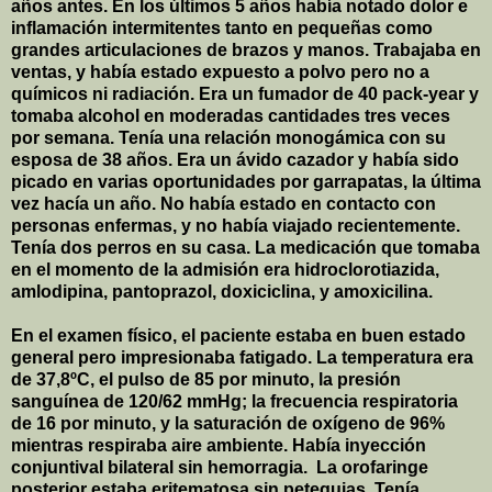
años antes. En los últimos 5 años había notado dolor e
inflamación intermitentes tanto en pequeñas como
grandes articulaciones de brazos y manos. Trabajaba en
ventas, y había estado expuesto a polvo pero no a
químicos ni radiación. Era un fumador de 40 pack-year y
tomaba alcohol en moderadas cantidades tres veces
por semana. Tenía una relación monogámica con su
esposa de 38 años. Era un ávido cazador y había sido
picado en varias oportunidades por garrapatas, la última
vez hacía un año. No había estado en contacto con
personas enfermas, y no había viajado recientemente.
Tenía dos perros en su casa. La medicación que tomaba
en el momento de la admisión era hidroclorotiazida,
amlodipina, pantoprazol, doxiciclina, y amoxicilina.
En el examen físico, el paciente estaba en buen estado
general pero impresionaba fatigado. La temperatura era
de 37,8ºC, el pulso de 85 por minuto, la presión
sanguínea de 120/62 mmHg; la frecuencia respiratoria
de 16 por minuto, y la saturación de oxígeno de 96%
mientras respiraba aire ambiente.
Había inyección
conjuntival bilateral sin hemorragia.
La orofaringe
posterior estaba eritematosa sin petequias. Tenía