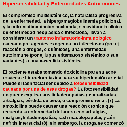
Hipersensibilidad y Enfermedades Autoinmunes.
El compromiso multisistémico, la naturaleza progresiva
de la enfermedad, la hipergamaglobulinemia policlonal,
y la eritrosedimentación acelerada, sin evidencia clínica
de enfermedad neoplásica o infecciosa, llevan a
considerar un
trastorno inflamatorio-inmunológico
causado por agentes exógenos no infecciosos (por ej
reacción a drogas, o químicos), una enfermedad
autoinmune (por ej lupus eritematoso sistémico o sus
variantes), o una vasculitis sistémica.
El paciente estaba tomando doxiciclina para su acné
rosácea e hidroclorotiazida para su hipertensión arterial.
Puede el rash facial ser debido a
fotosensibilidad
causada por una de esas drogas?
La fotosensibilidad
no puede explicar sus linfadenopatías generalizadas,
artralgias, pérdida de peso, o compromiso renal. (7) La
amoxicilina puede causar una reacción crónica que
recuerda la enfermedad del suero con artralgias,
mialgias, linfadenopatías, rash maculopapular, y aún
nefritis intersticial (8); sin embargo, la droga se comenzó