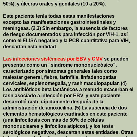
50%), y úlceras orales y genitales (
10 a
20%).
Este paciente tenía todas estas manifestaciones
excepto las manifestaciones gastrointestinales y
meníngeas. (2,3) Sin embargo, la ausencia de factores
de riesgo documentados para infección por VIH-1, así
como el ELISA negativo y la PCR cuantitativa para VIH,
descartan esta entidad.
Las infecciones sistémicas por EBV y CMV
se pueden
presentar como un “síndrome mononucleósico”,
caracterizado por síntomas generales tales como
malestar general, fiebre, farinfitis, linfadenopatías
cervicales, esplenomegalia, y rash maculopapular. (4)
Los antibióticos beta lactámicos a menudo exacerban el
rash asociado a infección por EBV, y este paciente
desarrolló rash, rápidamente después de la
administración de amoxicilina. (5) La ausencia de dos
elementos hematológicos cardinales en este paciente
(una linfocitosis con más de 50% de células
mononucleares y linfocitos atípicos), y los tests
serológicos negativos, descartan estas entidades. Otras