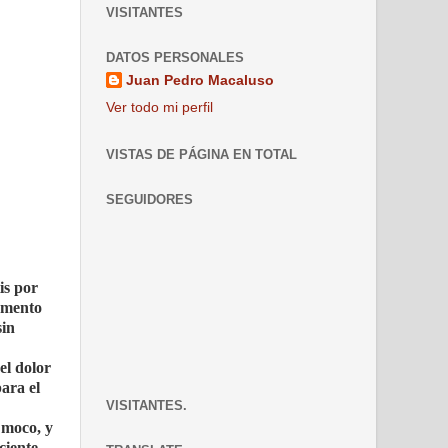
VISITANTES
DATOS PERSONALES
Juan Pedro Macaluso
Ver todo mi perfil
VISTAS DE PÁGINA EN TOTAL
SEGUIDORES
is por
egmento
sin
el dolor
ara el
VISITANTES.
 moco, y
ciente