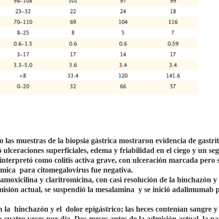
las muestras de la biopsia gástrica mostraron evidencia de gastrit
ó ulceraciones superficiales, edema y friabilidad en el ciego y un s
 interpretó como colitis activa grave, con ulceración marcada pero 
uímica
para citomegalovirus fue negativa.
 amoxicilina y claritromicina, con casi resolución de la hinchazón y 
isión actual, se suspendió la mesalamina
y se inició adalimumab p
n la
hinchazón y el
dolor epigástrico; las heces contenían sangre y
o cuatro veces por día. Dos meses antes de la admisión actual, la pa