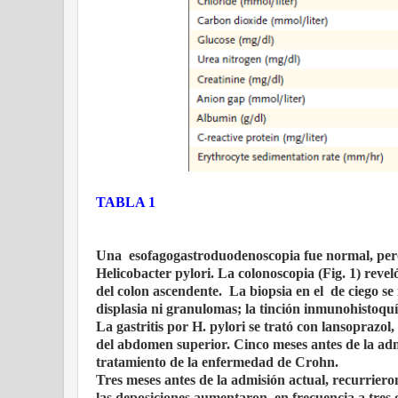
TABLA 1
Una
esofagogastroduodenoscopia fue normal, pero 
Helicobacter pylori. La colonoscopia (Fig. 1) revel
del colon ascendente.
La biopsia en el
de ciego se
displasia ni granulomas; la tinción inmunohistoq
La gastritis por H. pylori se trató con lansoprazol,
del abdomen superior. Cinco meses antes de la adm
tratamiento de la enfermedad de Crohn.
Tres meses antes de la admisión actual, recurriero
las deposiciones aumentaron
en frecuencia a tres 