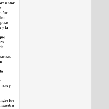
presentar
e
o fue
tino
eposo
n y la
que
ces
 de
matoso,
on
la
e
duras y
angre fue
e muestra