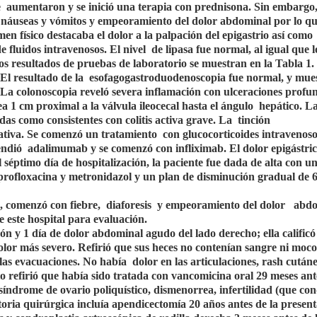
e
aumentaron y se inició una terapia con prednisona. Sin embargo,
 náuseas y vómitos y empeoramiento del dolor abdominal por lo qu
en físico destacaba el dolor a la palpación del epigastrio así como
e fluidos intravenosos. El nivel
de lipasa fue normal, al igual que l
os resultados de pruebas de laboratorio se muestran en la Tabla 1.
El resultado de la
esofagogastroduodenoscopia fue normal, y mues
a La colonoscopia reveló severa inflamación con ulceraciones profun
a 1 cm proximal a la válvula ileocecal hasta el ángulo
hepático. L
das como consistentes con colitis activa grave. La
tinción
ativa. Se comenzó un tratamiento
con glucocorticoides intravenoso
endió
adalimumab y se comenzó con infliximab. El dolor epigástri
l séptimo día de hospitalización, la paciente fue dada de alta con u
profloxacina y metronidazol y un plan de disminución gradual de 
, comenzó con fiebre,
diaforesis
y empeoramiento del dolor
abdo
e este hospital para evaluación.
n y 1 día de dolor abdominal agudo del lado derecho; ella calificó 
dolor más severo. Refirió que sus heces no contenían sangre ni moco
 las evacuaciones. No había
dolor en las articulaciones, rash cutáne
 refirió que había sido tratada con vancomicina oral 29 meses ant
síndrome de ovario poliquístico, dismenorrea, infertilidad (que con
istoria quirúrgica incluía apendicectomía 20 años antes de la present