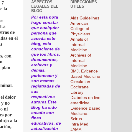
ASPECTOS
DIRECCIONES
 7
LEGALES DEL
ÚTILES
e la
BLOG
Por esta nota
Aids Guidelines
os
hago constar
American
 La
que cualquier
College of
tras de
persona que
Physicians
das en el
acceda este
Annals of
as
blog, esta
Internal
consciente de
Medicine
que los libros,
Archives of
s, con
documentos,
Internal
co
archivos y
Medicine
n plan
demás,
BMJ. Evicence
6
pertenecen y
Based Medicine
son marcas
Circulation
minal.
registradas de
Cochrane
sus
Library
el dolor
respectivos
Diabetes on line
autores.Este
 y no
emedicine
Blog ha sido
Evidence Based
o ni
creado con
Medicine.
es por
fines
Scirus
dujo a la
educativos, de
Intra Med
ación,
actualización
JAMA