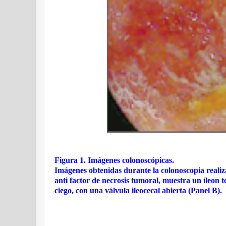
Figura 1. Imágenes colonoscópicas.
Imágenes obtenidas durante la colonoscopia realiza
anti factor de necrosis tumoral, muestra un íleon 
ciego, con una válvula ileocecal abierta (Panel B).