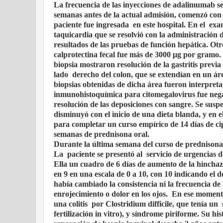
La frecuencia de las inyecciones de adalimumab s
semanas antes de la actual admisión, comenzó con
paciente fue ingresada
en este hospital. En el
exam
taquicardia que se resolvió con la administración d
resultados de las pruebas de función hepática. Otr
calprotectina fecal fue más de 3000 μg por gramo. 
biopsia mostraron resolución de la gastritis previ
lado
derecho del colon, que se extendían en un áre
biopsias obtenidas de dicha área fueron interpreta
inmunohistoquímica para citomegalovirus fue neg
resolución de las deposiciones con sangre. Se susp
disminuyó con el inicio de una dieta blanda, y en e
para completar un curso empírico de 14 días de ci
semanas de prednisona oral.
Durante la última semana del curso de prednisona
La
paciente se presentó al
servicio de urgencias d
Ella un cuadro de 6 días de aumento de la hinchazó
en 9 en una escala de 0 a 10, con 10 indicando el 
había cambiado la consistencia ni la frecuencia de
enrojecimiento o dolor en los ojos.
En ese momento
una colitis
por Clostridium difficile, que tenía un
fertilización in vitro), y síndrome piriforme. Su h