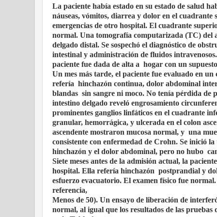
La paciente había estado en su estado de salud ha
náuseas, vómitos, diarrea y dolor en el cuadrant
emergencias de otro hospital. El cuadrante superior
normal. Una tomografía computarizada (TC) del
delgado distal. Se sospechó el diagnóstico de obstr
intestinal y administración de fluidos intravenosos.
paciente fue dada de alta a
hogar con un supuesto 
Un mes más tarde, el paciente fue evaluado en un c
refería
hinchazón continua, dolor abdominal interm
blandas
sin sangre ni moco. No tenía pérdida de p
intestino delgado reveló engrosamiento circunferenc
prominentes ganglios linfáticos en el cuadrante 
granular, hemorrágica, y ulcerada en el colon asce
ascendente mostraron mucosa normal, y
una mues
consistente con enfermedad de Crohn. Se inició la
hinchazón y el dolor abdominal, pero no hubo
cam
Siete meses antes de la admisión actual, la pacien
hospital. Ella refería hinchazón
postprandial y dol
esfuerzo evacuatorio. El examen físico fue normal.
referencia,
Menos de 50). Un ensayo de liberación de interfer
normal, al igual que los resultados de las pruebas