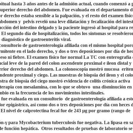
bitual hasta 3 años antes de la admisión actual, cuando comenzó a 
e superior derecho del abdomen. Fue evaluada en el departamento d
 derecho estaba sensible a la palpación, y el resto del examen físic
 abdomen y
pelvis reveló una leve dilatación y fecalización del intes
ucción del intestino delgado y la paciente ingresó al hospital para r
 El segundo día de hospitalización, todos los síntomas se resolviero
diagnóstico de gastroenteritis viral.
onsultorio de gastroenterología afiliada con el mismo hospital por
itente en el lado derecho, y dos o tres deposiciones por día de he
eso ni fiebre. El examen físico fue normal La TC con enterografía
ial leve de la pared del colon ascendente proximal e íleon distal y
inferior derecho del abdomen. La colonoscopia mostró mucosa
erite
ndente proximal y ciego. Las muestras de biopsia del íleon y el col
tra de biopsia del ciego mostró evidencia de colitis crónica activa
 terapia con mesalamina, con lo que se obtuvo
una disminución en 
bio en la frecuencia de los movimientos intestinales.
te fue evaluada en un consultorio
de gastroenterología afiliada a est
or epigástrico, así como dos o tres deposiciones por día con heces 
 El nivel de calprotectina fecal fue de 243 μg por gramo (rango de
ón-γ para Mycobacterium tuberculosis fue negativa. La lipasa en s
 de función hepática.
Otros resultados de pruebas de laboratorio s