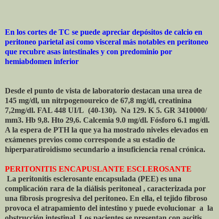
En los cortes de TC se puede apreciar depósitos de calcio en
peritoneo parietal así como visceral más notables en peritoneo
que recubre asas intestinales y con predominio por
hemiabdomen inferior
Desde el punto de vista de laboratorio destacan una urea de
145 mg/dl, un nitrpogenoureico de 67,8 mg/dl, creatinina
7,2mg/dl. FAL 448 UI/L (40-130). Na 129. K 5.
GR 3410000/
mm3. Hb 9,8. Hto 29,6. Calcemia 9.0 mg/dl. Fósforo 6.1 mg/dl.
A la espera de PTH la que ya ha mostrado niveles elevados en
exámenes previos como corresponde a su estadio de
hiperparatiroidismo secundario a insuficiencia renal crónica.
PERITONITIS ENCAPUSLANTE ESCLEROSANTE
La peritonitis esclerosante encapsulada (PEE) es una
complicación rara de la diálisis peritoneal , caracterizada por
una fibrosis progresiva del peritoneo. En ella, el tejido fibroso
provoca el atrapamiento del intestino y puede evolucionar a la
obstrucción intestinal. Los pacientes se presentan con ascitis,