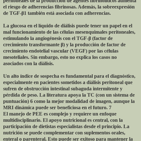
peritoneales de la producción de agentes fibrinolíticos aumenta
el riesgo de adherencias fibrinosas. Además, la sobreexpresión
de TGF-β1 también está asociada con adherencias.
La glucosa en el líquido de diálisis puede tener un papel en el
mal funcionamiento de las células mesenquimales peritoneales,
estimulando la angiogénesis con el TGF-β (factor de
crecimiento transformante β) y la producción de factor de
crecimiento endotelial vascular (VEGF) por las células
mesoteliales. Sin embargo, esto no explica los casos no
asociados con la diálisis.
Un alto índice de sospecha es fundamental para el diagnóstico,
especialmente en pacientes sometidos a diálisis peritoneal que
sufren de obstrucción intestinal subaguda intermitente y
pérdida de peso. La literatura apoya la TC (con un sistema de
puntuación) 6 como la mejor modalidad de imagen, aunque la
MRI dinámica puede ser beneficiosa en el futuro. 7
El manejo de PEE es complejo y requiere un enfoque
multidisciplinario. El apoyo nutricional es central, con la
participación de dietistas especialistas desde el principio. La
nutrición se puede complementar con suplementos orales,
enteral o parenteral. Esto puede ser exitoso para mantener la