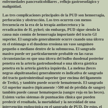
enfermedades pancreaticobiliares , reflujo gastroesofágico y
malignidad.
Las tres complicaciones principales de la PUD son hemorragia,
perforación y obstrucción. Los tres ocurren con menos
frecuencia en la era de la terapia antisecretora y la
erradicación de H. pylori; sin embargo, PUD sigue siendo la
causa más común de hemorragia importante del tracto GI
superior. El sangrado generalmente ocurre cuando una úlcera
en el estómago o el duodeno erosiona un vaso sanguíneo
pequeño o mediano dentro de la submucosa. El sangrado
masivo puede ser particularmente probable en las raras
circunstancias en que una úlcera del bulbo duodenal posterior
penetra en la arteria gastroduodenal o una úlcera gástrica
penetra en la arteria gástrica izquierda. La melena (heces
negras alquitranadas) generalmente es indicativa de sangrado
del tracto gastrointestinal superior (por encima del ligamento
de Treitz), y también puede ocurrir hematemesis. El sangrado
GI superior masivo (típicamente >500 ml de pérdida de sangre)
también puede causar hematoquecia (sangre roja en las heces).
Existen varios sistemas de puntuación clínica que pueden
predecir el resultado, la mortalidad y la necesidad de una
intervención endoscópica en el sangrado de PUD. De estos, el