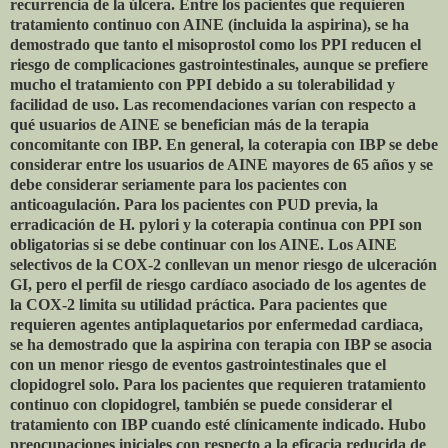
recurrencia de la úlcera. Entre los pacientes que requieren
tratamiento continuo con AINE (incluida la aspirina), se ha
demostrado que tanto el misoprostol como los PPI reducen el
riesgo de complicaciones gastrointestinales, aunque se prefiere
mucho el tratamiento con PPI debido a su tolerabilidad y
facilidad de uso. Las recomendaciones varían con respecto a
qué usuarios de AINE se benefician más de la terapia
concomitante con IBP. En general, la coterapia con IBP se debe
considerar entre los usuarios de AINE mayores de 65 años y se
debe considerar seriamente para los pacientes con
anticoagulación. Para los pacientes con PUD previa, la
erradicación de H. pylori y la coterapia continua con PPI son
obligatorias si se debe continuar con los AINE. Los AINE
selectivos de la COX-2 conllevan un menor riesgo de ulceración
GI, pero el perfil de riesgo cardíaco asociado de los agentes de
la COX-2 limita su utilidad práctica. Para pacientes que
requieren agentes antiplaquetarios por enfermedad cardiaca,
se ha demostrado que la aspirina con terapia con IBP se asocia
con un menor riesgo de eventos gastrointestinales que el
clopidogrel solo. Para los pacientes que requieren tratamiento
continuo con clopidogrel, también se puede considerar el
tratamiento con IBP cuando esté clínicamente indicado. Hubo
preocupaciones iniciales con respecto a la eficacia reducida de