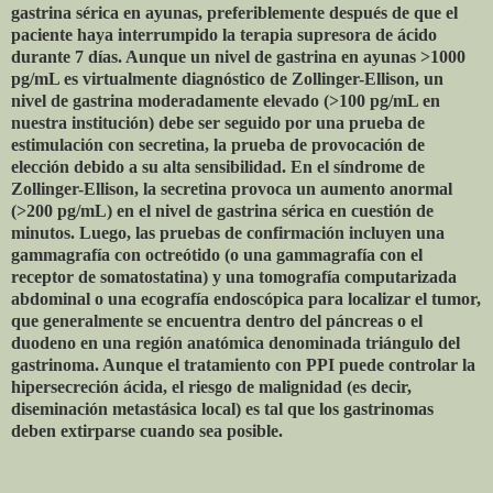
gastrina sérica en ayunas, preferiblemente después de que el
paciente haya interrumpido la terapia supresora de ácido
durante 7 días. Aunque un nivel de gastrina en ayunas >1000
pg/mL es virtualmente diagnóstico de Zollinger-Ellison, un
nivel de gastrina moderadamente elevado (>100 pg/mL en
nuestra institución) debe ser seguido por una prueba de
estimulación con secretina, la prueba de provocación de
elección debido a su alta sensibilidad. En el síndrome de
Zollinger-Ellison, la secretina provoca un aumento anormal
(>200 pg/mL) en el nivel de gastrina sérica en cuestión de
minutos. Luego, las pruebas de confirmación incluyen una
gammagrafía con octreótido (o una gammagrafía con el
receptor de somatostatina) y una tomografía computarizada
abdominal o una ecografía endoscópica para localizar el tumor,
que generalmente se encuentra dentro del páncreas o el
duodeno en una región anatómica denominada triángulo del
gastrinoma. Aunque el tratamiento con PPI puede controlar la
hipersecreción ácida, el riesgo de malignidad (es decir,
diseminación metastásica local) es tal que los gastrinomas
deben extirparse cuando sea posible.