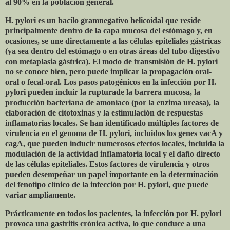
al 90% en la población general.
H. pylori es un bacilo gramnegativo helicoidal que reside
principalmente dentro de la capa mucosa del estómago y, en
ocasiones, se une directamente a las células epiteliales gástricas
(ya sea dentro del estómago o en otras áreas del tubo digestivo
con metaplasia gástrica). El modo de transmisión de H. pylori
no se conoce bien, pero puede implicar la propagación oral-
oral o fecal-oral. Los pasos patogénicos en la infección por H.
pylori pueden incluir la rupturade la barrera mucosa, la
producción bacteriana de amoníaco (por la enzima ureasa), la
elaboración de citotoxinas y la estimulación de respuestas
inflamatorias locales. Se han identificado múltiples factores de
virulencia en el genoma de H. pylori, incluidos los genes vacA y
cagA, que pueden inducir numerosos efectos locales, incluida la
modulación de la actividad inflamatoria local y el daño directo
de las células epiteliales. Estos factores de virulencia y otros
pueden desempeñar un papel importante en la determinación
del fenotipo clínico de la infección por H. pylori, que puede
variar ampliamente.
Prácticamente en todos los pacientes, la infección por H. pylori
provoca una gastritis crónica activa, lo que conduce a una