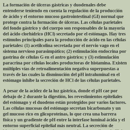
La formación de úlceras gástricas y duodenales debe
entenderse teniendo en cuenta la regulación de la producción
de ácido y el entorno mucoso gastrointestinal (GI) normal que
protege contra la formación de úlceras. Las células parietales
del fondo gástrico y del cuerpo son responsables de la mayoría
del ácido clorhídrico (HCl) secretado por el estómago. Hay tres
estímulos principales para la producción de ácido en las células
parietales: (1) acetilcolina secretada por el nervio vago en el
sistema nervioso parasimpático; (2) estimulación endocrina por
gastrina de células G en el antro gástrico; y (3) estimulación
paracrina por células locales productoras de histamina. Existen
múltiples vías de retroalimentación negativa superpuestas a
través de las cuales la disminución del pH intraluminal en el
estómago inhibe la secreción de HCl de las células parietales.
A pesar de la acidez de la luz gástrica, donde el pH cae por
debajo de 2 durante la digestión, los revestimientos epiteliales
del estómago y el duodeno están protegidos por varios factores.
Las células mucosas del estómago secretan bicarbonato y un
gel mucoso rico en glicoproteínas, lo que crea una barrera
física y un gradiente de pH entre la interfase luminal ácida y el
entorno superficial epitelial más neutral. La secreción de