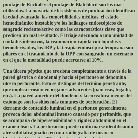
puntaje de Rockall y el puntaje de Blatchlord son los más
utilizados. La mayoría de los sistemas de puntuación identifican
la edad avanzada, las comorbilidades médicas, el estado
hemodinámico inestable y/o los hallazgos endoscópicos de
sangrado reciente/activo como las características clave que
predicen un mal resultado. El triaje adecuado a una unidad de
cuidados intensivos, la reanimación rápida con líquidos y
hemoderivados, los IBP y la terapia endoscópica temprana son
pilares en el tratamiento de la UPP con sangrado, un escenario
en el que la mortalidad puede acercarse al 10%.
Una úlcera péptica que erosiona completamente a través de la
pared gástrica o duodenal y hacia el peritoneo se denomina
úlcera perforante. Esto se distingue del término penetrante,
que implica erosión en órganos adyacentes (páncreas, hígado,
etc.). La pared anterior del duodeno y la curvatura menor del
estómago son los sitios más comunes de perforación. El
derrame de contenido luminal en el peritoneo generalmente
provoca dolor abdominal intenso causado por peritonitis, que
se acompaña de hipersensibilidad y rigidez abdominal en el
examen físico. La perforación puede confirmarse identificando
aire subdiafragmático en una radiografía de tórax en