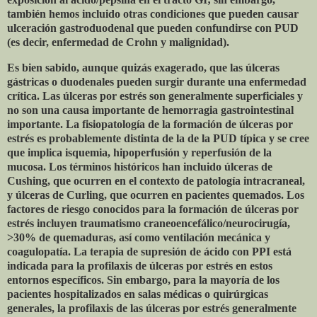
también hemos incluido otras condiciones que pueden causar
ulceración gastroduodenal que pueden confundirse con PUD
(es decir, enfermedad de Crohn y malignidad).
Es bien sabido, aunque quizás exagerado, que las úlceras
gástricas o duodenales pueden surgir durante una enfermedad
crítica. Las úlceras por estrés son generalmente superficiales y
no son una causa importante de hemorragia gastrointestinal
importante. La fisiopatología de la formación de úlceras por
estrés es probablemente distinta de la de la PUD típica y se cree
que implica isquemia, hipoperfusión y reperfusión de la
mucosa. Los términos históricos han incluido úlceras de
Cushing, que ocurren en el contexto de patología intracraneal,
y úlceras de Curling, que ocurren en pacientes quemados. Los
factores de riesgo conocidos para la formación de úlceras por
estrés incluyen traumatismo craneoencefálico/neurocirugía,
>30% de quemaduras, así como ventilación mecánica y
coagulopatía. La terapia de supresión de ácido con PPI está
indicada para la profilaxis de úlceras por estrés en estos
entornos específicos. Sin embargo, para la mayoría de los
pacientes hospitalizados en salas médicas o quirúrgicas
generales, la profilaxis de las úlceras por estrés generalmente