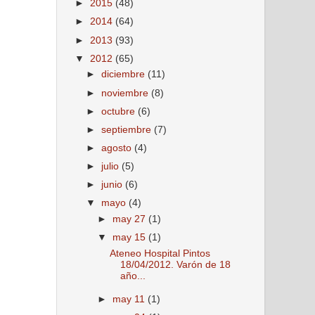
►
2015
(48)
►
2014
(64)
►
2013
(93)
▼
2012
(65)
►
diciembre
(11)
►
noviembre
(8)
►
octubre
(6)
►
septiembre
(7)
►
agosto
(4)
►
julio
(5)
►
junio
(6)
▼
mayo
(4)
►
may 27
(1)
▼
may 15
(1)
Ateneo Hospital Pintos
18/04/2012. Varón de 18
año...
►
may 11
(1)