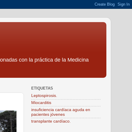
ionadas con la práctica de la Medicina
ETIQUETAS
Leptospirosis.
Miocarditis
insuficiencia cardíaca aguda en
pacientes jóvenes
transplante cardíaco.