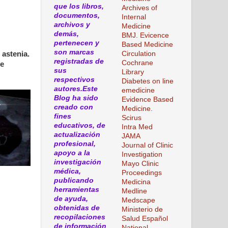
que los libros,
Archives of
documentos,
Internal
archivos y
Medicine
demás,
BMJ. Evicence
pertenecen y
Based Medicine
son marcas
Circulation
 astenia.
registradas de
Cochrane
de
sus
Library
respectivos
Diabetes on line
autores.Este
emedicine
Blog ha sido
Evidence Based
creado con
Medicine.
fines
Scirus
educativos, de
Intra Med
actualización
JAMA
profesional,
Journal of Clinic
apoyo a la
Investigation
investigación
Mayo Clinic
médica,
Proceedings
publicando
Medicina
herramientas
Medline
de ayuda,
Medscape
obtenidas de
Ministerio de
recopilaciones
Salud Español
de información
National