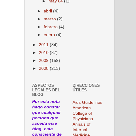
►
may 04
(1)
►
abril
(4)
►
marzo
(2)
►
febrero
(4)
►
enero
(4)
►
2011
(84)
►
2010
(87)
►
2009
(159)
►
2008
(213)
ASPECTOS
DIRECCIONES
LEGALES DEL
ÚTILES
BLOG
Por esta nota
Aids Guidelines
hago constar
American
que cualquier
College of
persona que
Physicians
acceda este
Annals of
blog, esta
Internal
consciente de
Medicine