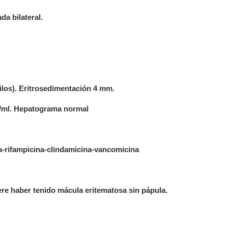
a bilateral.
ilos). Eritrosedimentación
4 mm
.
/ml. Hepatograma normal
-rifampicina-clindamicina-vancomicina
iere haber tenido mácula eritematosa sin pápula.