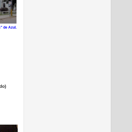
" de Azul.
do)