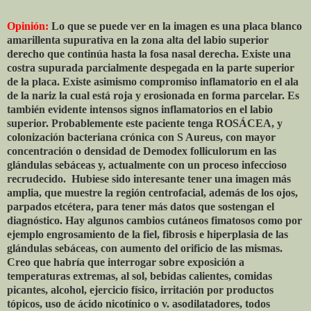
Opinión:
Lo que se puede ver en la imagen es una placa blanco
amarillenta supurativa en la zona alta del labio superior
derecho que continúa hasta la fosa nasal derecha. Existe una
costra supurada parcialmente despegada en la parte superior
de la placa. Existe asimismo compromiso inflamatorio en el ala
de la nariz la cual está roja y erosionada en forma parcelar. Es
también evidente intensos signos inflamatorios en el labio
superior. Probablemente este paciente tenga ROSÁCEA, y
colonización bacteriana crónica con S Aureus, con mayor
concentración o densidad de Demodex folliculorum en las
glándulas sebáceas y, actualmente con un proceso infeccioso
recrudecido.
Hubiese sido interesante tener una imagen más
amplia, que muestre la región centrofacial, además de los ojos,
parpados etcétera, para tener más datos que sostengan el
diagnóstico. Hay algunos cambios cutáneos fimatosos como por
ejemplo engrosamiento de la fiel, fibrosis e hiperplasia de las
glándulas sebáceas, con aumento del orificio de las mismas.
Creo que habría que interrogar sobre exposición a
temperaturas extremas, al sol, bebidas calientes, comidas
picantes, alcohol, ejercicio físico, irritación por productos
tópicos, uso de ácido nicotínico o v. asodilatadores, todos