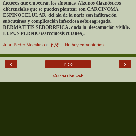
factores que empeoran los síntomas. Algunos diagnósticos
diferenciales que se pueden plantear son CARCINOMA
ESPINOCELULAR
del ala de la nariz con infiltración
subcutánea y complicación infecciosa sobreagregada.
DERMATITIS SEBORREICA, dada la
descamación visible,
LUPUS PERNIO (sarcoidosis cutánea).
Juan Pedro Macaluso
at
6:59
No hay comentarios:
‹
›
Inicio
Ver versión web